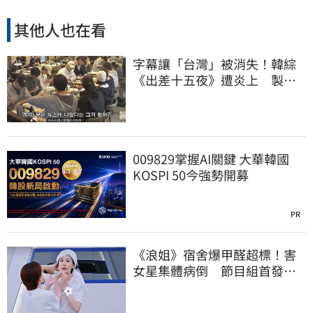
其他人也在看
字幕讓「台灣」被消失！韓綜
《出差十五夜》遭炎上 製作
組發聲認錯了
009829掌握AI關鍵 大華韓國
KOSPI 50今強勢開募
PR
《浪姐》宿舍爆甲醛超標！害
女星集體病倒 節目組首發聲
回應了