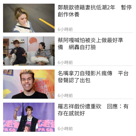
鄭靚歆德籍妻抗低潮2年　暫停
創作休養
6小時前
蔡阿嘎喊怕被炎上做最好準
備　網轟自打臉
6小時前
名嘴拿刀自殘影片瘋傳　平台
發聲認了出包
6小時前
羅志祥戲份遭重砍　回應：有
存在感就好
6小時前