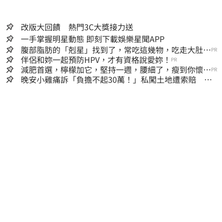
改版大回饋 熱門3C大獎接力送
一手掌握明星動態 即刻下載娛樂星聞APP
腹部脂肪的「剋星」找到了，常吃這幾物，吃走大肚
PR
囊，瘦出小蠻腰
伴侶和妳一起預防HPV，才有資格說愛妳！
PR
減肥首選，檸檬加它，堅持一週，腰細了，瘦到你懷疑
PR
人生
晚安小雞痛訴「負擔不起30萬！」私闖土地遭索賠 崩
潰：不接受漫天要價