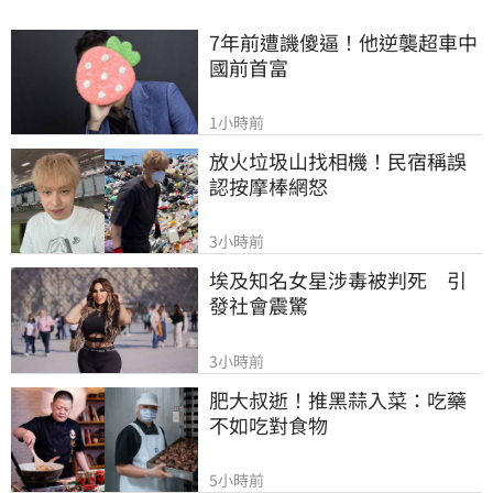
7年前遭譏傻逼！他逆襲超車中
國前首富
1小時前
放火垃圾山找相機！民宿稱誤
認按摩棒網怒
3小時前
埃及知名女星涉毒被判死　引
發社會震驚
3小時前
肥大叔逝！推黑蒜入菜：吃藥
不如吃對食物
5小時前