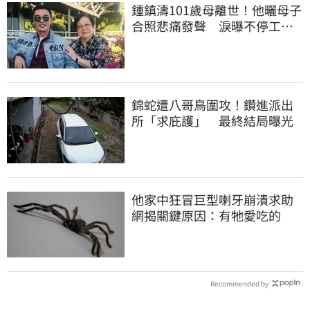
鍾鎮濤101歲母離世！他曬母子
合照悲痛發聲 淚曝不停工原
因：擺脫思念
錦蛇遭八哥鳥圍攻！鑽進派出
所「求庇護」 最終結局曝光
他家中狂冒巨型喇牙崩潰求助
網揭關鍵原因：有牠愛吃的
Recommended by