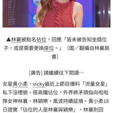
▲
林襄
被點名
佔位
，回應「皆未被告知坐錯位
子，或是需要更換
座位
。」（圖／翻攝自林襄臉
書）
[廣告] 請繼續往下閱讀…
女星
黃小柔
、
vicky
最近上節目爆料「流量女星」
私下沒禮貌，搭高鐵佔位，外界將矛頭指向啦啦
隊女神林襄、林穎樂，風波持續延燒。黃小柔18
日證實「佔位的人是林襄與穎樂」，林襄則回