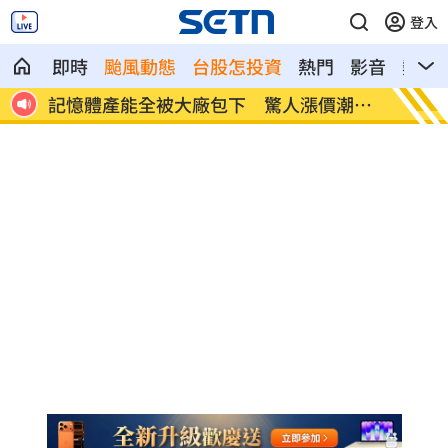
登入
即時
颱風動態
台股怎投資
熱門
影音
熱搜
記憶體產能全被大廠包下 驚人漲價潮來
北美訂
襲
元