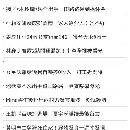
獨／<水玲瓏>製作出手 田路路領到退休金
亞莉安娜瘦成排骨精 家人急介入：她不好
姜厚任小24歲女友智商146！獲台大3碩博士
林襄比賽露2點開裸體趴！上空全裸被看光
女星認離婚後獨自養孩0收入 打工近況曝
池秋美不忍出手幫田路路 真實暖舉曝光
Mina輕生後扯出西村力發言風波 粉絲護航
王凱《百味》退場 夏宇禾淚讀最後留言
黃明志二舅猝死住家！屍體發臭一週才發現