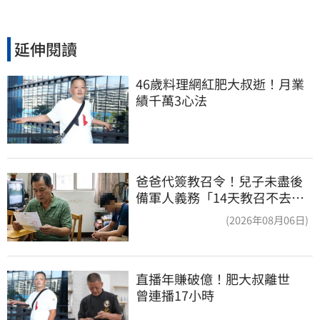
延伸閱讀
46歲料理網紅肥大叔逝！月業
績千萬3心法
爸爸代簽教召令！兒子未盡後
備軍人義務「14天教召不去」
換3個月刑期
(2026年08月06日)
直播年賺破億！肥大叔離世　
曾連播17小時