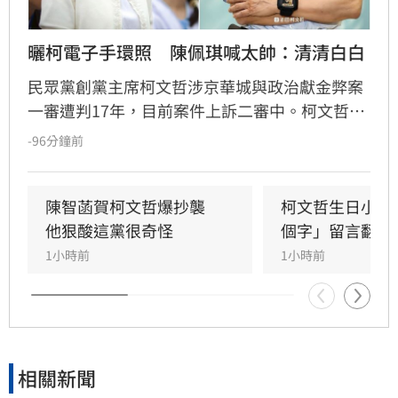
曬柯電子手環照　陳佩琪喊太帥：清清白白
民眾黨創黨主席柯文哲涉京華城與政治獻金弊案
一審遭判17年，目前案件上訴二審中。柯文哲昨
赴派出所更換科技設備，並將電子手環拿來拍形
-96分鐘前
象照，其妻陳佩琪分享相關照片，並嗨喊「太帥
了，我的老公生日快樂」。
陳智菡賀柯文哲爆抄襲　
柯文哲生日小編
他狠酸這黨很奇怪
個字」留言翻車
1小時前
1小時前
相關新聞