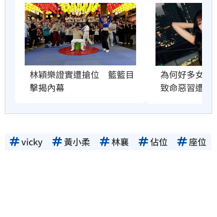
林穎樂證實遭搶位　籃籃目
為何好多女孩
擊揭內幕
致命惡習遭點
vicky
黃小柔
林襄
佔位
座位