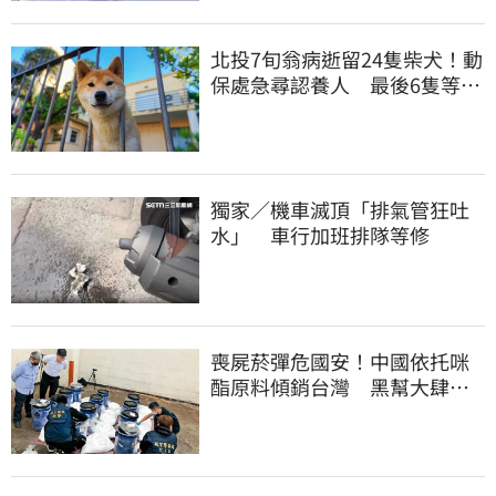
北投7旬翁病逝留24隻柴犬！動
保處急尋認養人 最後6隻等新
主人
獨家／機車滅頂「排氣管狂吐
水」 車行加班排隊等修
喪屍菸彈危國安！中國依托咪
酯原料傾銷台灣 黑幫大肆走
私震撼國安單位