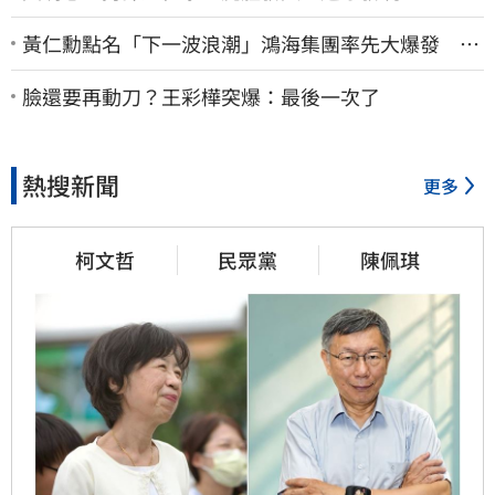
黃仁勳點名「下一波浪潮」鴻海集團率先大爆發 台
股這族群全面噴出
臉還要再動刀？王彩樺突爆：最後一次了
熱搜新聞
更多
柯文哲
民眾黨
陳佩琪