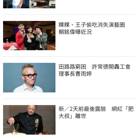
粿粿、王子偷吃消失演藝圈　
賴銘偉曝近況
田路路窮困　許常德開轟工會
理事長曹雨婷
新／2天前最後露臉　網紅「肥
大叔」離世