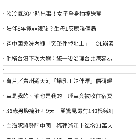
吹冷氣30小時出事！女子全身抽搐送醫
陪伴8年竟非親孫？生母1反應陷僵局
穿中國免洗內褲「突整件掉地上」 OL崩潰
他稱台沒下次大選：統一後治理台比港容易
有片／貴州通天河「爆乳正妹伴漂」價碼曝
車是我的、油也是我的 睡車竟被收住宿費
36歲男腹痛狂吐9天 醫驚見胃有180根鐵釘
白海豚將登陸中國 福建浙江上海撤21萬人