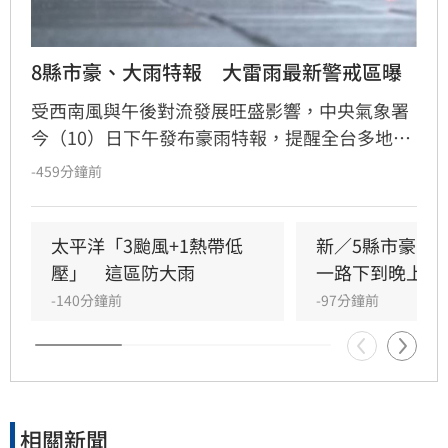
8縣市豪、大雨特報　大雷雨最新警戒區曝
受西南風與午後對流發展旺盛影響，中央氣象署
今（10）日下午發布豪雨特報，提醒全台多地嚴
防劇烈天氣。屏東縣地區需防範局部大雨或豪
-459分鐘前
雨，臺南、高雄、宜蘭、新竹以北及嘉義山區則
有局部大雨機率。
太平洋「3颱風+1熱帶低
新／5縣市豪、
壓」　這區防大雨
一路下到晚上
-140分鐘前
-97分鐘前
相關新聞