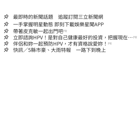
最即時的新聞話題 追蹤訂閱三立新聞網
一手掌握明星動態 即刻下載娛樂星聞APP
帶著皮克敏一起出門吧
PR
立即諮詢HPV！是對自己健康最好的投資，把握現在不
PR
嫌晚！
伴侶和妳一起預防HPV，才有資格說愛妳！
PR
快訊／5縣市豪、大雨特報 一路下到晚上