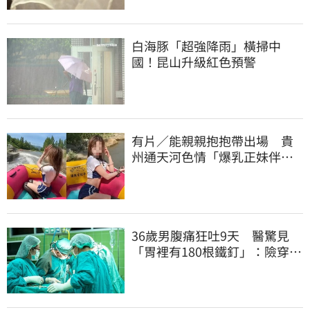
白海豚「超強降雨」橫掃中
國！昆山升級紅色預警
有片／能親親抱抱帶出場 貴
州通天河色情「爆乳正妹伴
漂」 暗黑價碼曝
36歲男腹痛狂吐9天 醫驚見
「胃裡有180根鐵釘」：險穿孔
送命