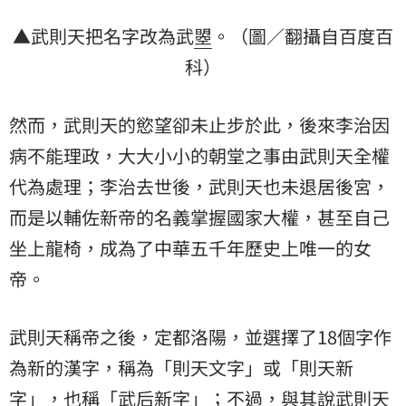
▲武則天把名字改為武
曌
。（圖／翻攝自百度百
科）
然而，武則天的慾望卻未止步於此，後來李治因
病不能理政，大大小小的朝堂之事由武則天全權
代為處理；李治去世後，武則天也未退居後宮，
而是以輔佐新帝的名義掌握國家大權，甚至自己
坐上龍椅，成為了中華五千年歷史上唯一的
女
帝
。
武則天稱帝之後，定都洛陽，並選擇了18個字作
為新的漢字，稱為「則天文字」或「則天新
字」，也稱「武后新字」；不過，與其說武則天