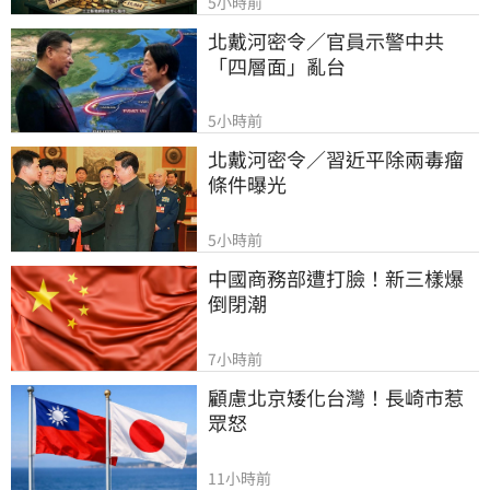
5小時前
北戴河密令／官員示警中共
「四層面」亂台
5小時前
北戴河密令／習近平除兩毒瘤
條件曝光
5小時前
中國商務部遭打臉！新三樣爆
倒閉潮
7小時前
顧慮北京矮化台灣！長崎市惹
眾怒
11小時前