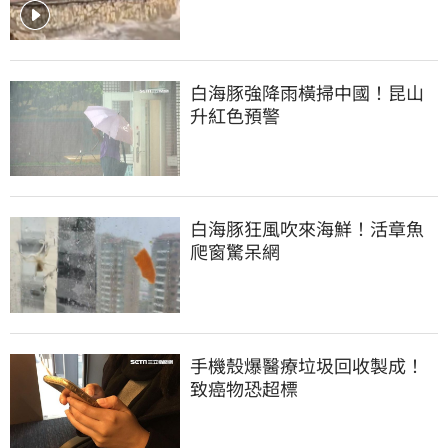
白海豚強降雨橫掃中國！昆山
升紅色預警
白海豚狂風吹來海鮮！活章魚
爬窗驚呆網
手機殼爆醫療垃圾回收製成！
致癌物恐超標