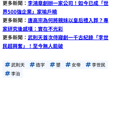
更多新聞：
李鴻章創辦一家公司！如今已成「世
界500強企業」家喻戶曉
更多新聞：
唐高宗為何將親妹以皇后禮入葬？專
家研究後感嘆：實在不光彩
更多新聞：
武則天首次侍寢創一千古紀錄「李世
民超興奮」！至今無人能破
武則天
造字
曌
女帝
李世民
李治