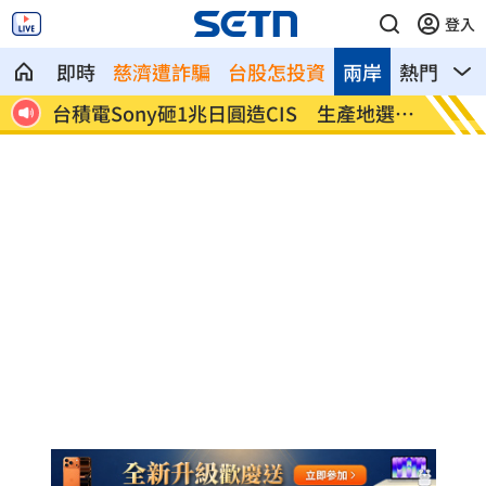
登入
即時
慈濟遭詐騙
台股怎投資
兩岸
熱門
影
反應
台積電Sony砸1兆日圓造CIS 生產地選這
公視預
裡