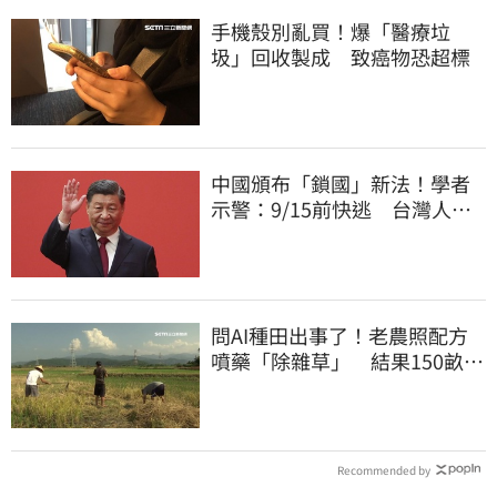
手機殼別亂買！爆「醫療垃
圾」回收製成 致癌物恐超標
中國頒布「鎖國」新法！學者
示警：9/15前快逃 台灣人也
被規範恐出不來
問AI種田出事了！老農照配方
噴藥「除雜草」 結果150畝芝
麻一起死
Recommended by