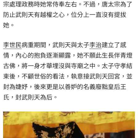
宗處理政務時她常侍奉左右。不過，唐太宗為了
防止武則天有越權之心，位分上一直沒有提拔
她。
李世民
病重期間，武則天與太子
李治
建立了感
情，內心的抱負逐漸顯露，她不願此生長伴青燈
古佛，將一身才華埋沒與寺廟之中。太子守孝結
束後，不顧世俗的看法，執意接武則天回宮，並
封為婕妤，後來更是以善妒的名義廢黜皇后王
氏，封武則天為后。