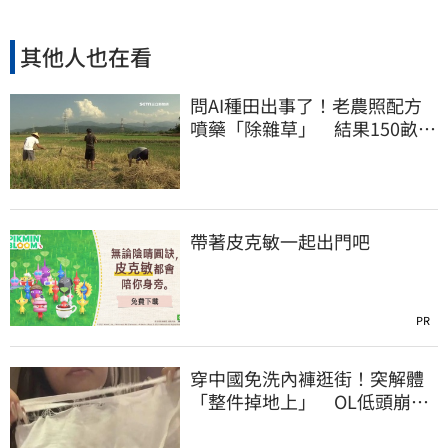
其他人也在看
問AI種田出事了！老農照配方
噴藥「除雜草」 結果150畝芝
麻一起死
帶著皮克敏一起出門吧
PR
穿中國免洗內褲逛街！突解體
「整件掉地上」 OL低頭崩
潰：腰上剩鬆緊帶