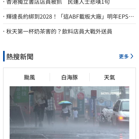
香港獨立書店店員被抓 民運人士悲嘆1句
輝達長約綁到2028！「這ABF載板大廠」明年EPS上
看22元 目標價至1000元
秋天第一杯奶茶害的？飲料店員大戰外送員
熱搜新聞
更多
颱風
白海豚
天氣