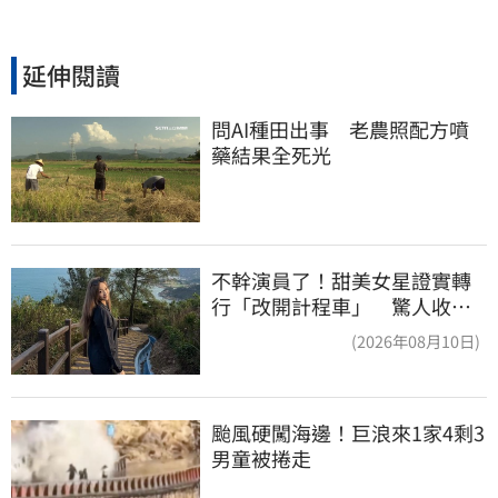
延伸閱讀
問AI種田出事　老農照配方噴
藥結果全死光
不幹演員了！甜美女星證實轉
行「改開計程車」 驚人收入
全說了
(2026年08月10日)
颱風硬闖海邊！巨浪來1家4剩3 
男童被捲走