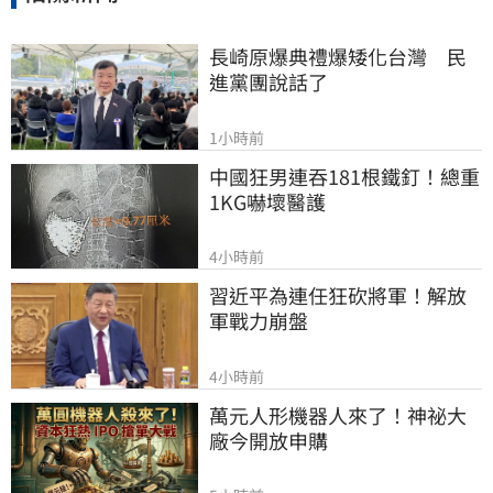
長崎原爆典禮爆矮化台灣　民
進黨團說話了
1小時前
中國狂男連吞181根鐵釘！總重
1KG嚇壞醫護
4小時前
習近平為連任狂砍將軍！解放
軍戰力崩盤
4小時前
萬元人形機器人來了！神祕大
廠今開放申購