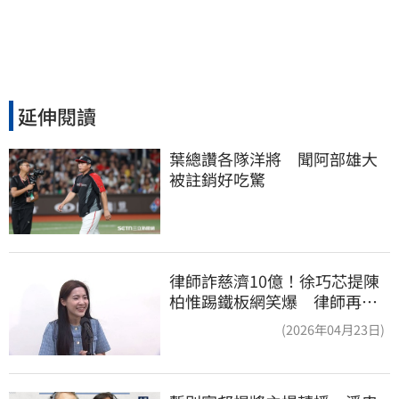
延伸閱讀
葉總讚各隊洋將　聞阿部雄大
被註銷好吃驚
律師詐慈濟10億！徐巧芯提陳
柏惟踢鐵板網笑爆 律師再曬1
照補刀
(2026年04月23日)