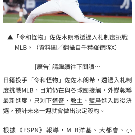
▲「令和怪物」
佐佐木朗希
透過入札制度挑戰
MLB
。（資料圖／翻攝自千葉羅德隊X）
[廣告] 請繼續往下閱讀…
日籍投手「令和怪物」佐佐木朗希，透過入札制
度挑戰MLB，目前仍在與各球團接觸，外媒報導
最新進度，只剩下
道奇
、
教士
、
藍鳥
進入最後決
選，預計未來一週就會做出決定簽約。
根據《ESPN》報導，MLB洋基、大都會、小