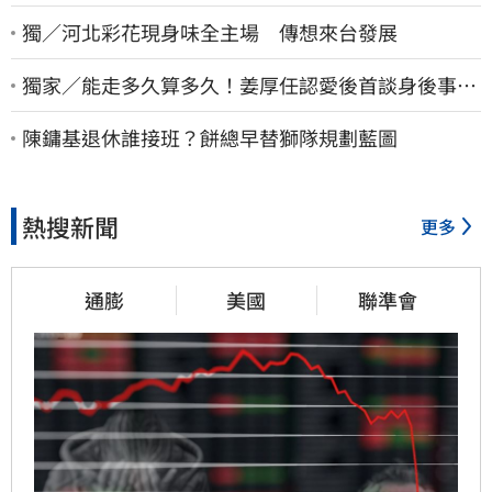
獨／河北彩花現身味全主場 傳想來台發展
獨家／能走多久算多久！姜厚任認愛後首談身後事
「遺囑進度」曝光
陳鏞基退休誰接班？餅總早替獅隊規劃藍圖
熱搜新聞
更多
通膨
美國
聯準會