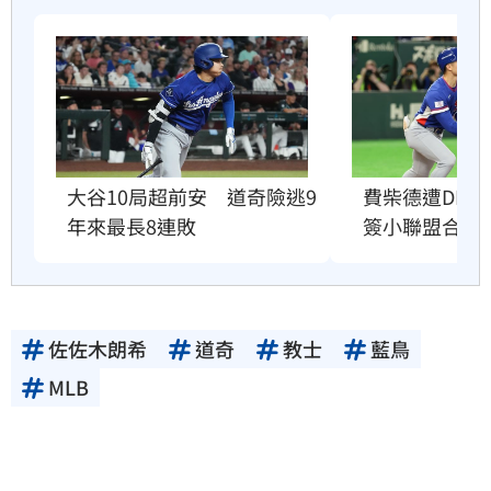
費柴德遭DFA
大谷10局超前安　道奇險逃9
簽小聯盟合約
年來最長8連敗
佐佐木朗希
道奇
教士
藍鳥
MLB