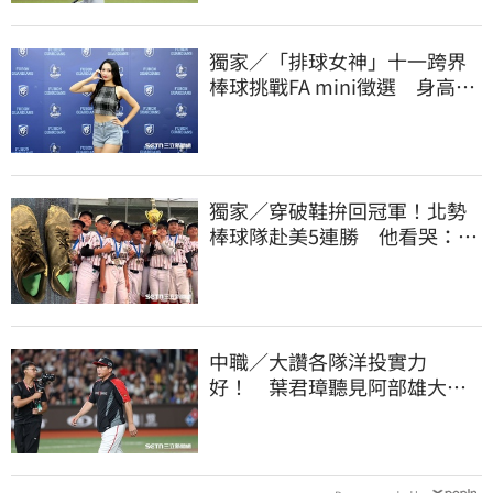
獨家／「排球女神」十一跨界
棒球挑戰FA mini徵選 身高
173竟成應援劣勢
獨家／穿破鞋拚回冠軍！北勢
棒球隊赴美5連勝 他看哭：台
灣囡仔的韌性
中職／大讚各隊洋投實力
好！ 葉君璋聽見阿部雄大被
註銷好吃驚