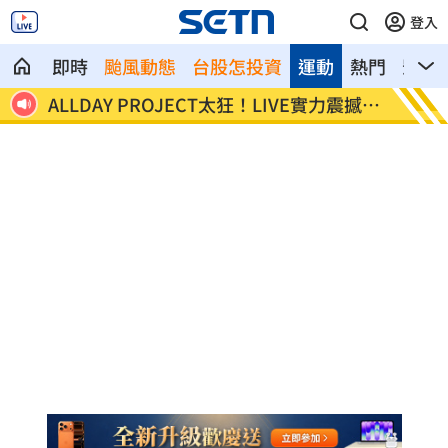
登入
即時
颱風動態
台股怎投資
運動
熱門
影音
荷莫
ALLDAY PROJECT太狂！LIVE實力震撼全
顧立雄
場
勞