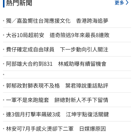
熱門新聞
更多
獨／嘉盈嚮往台灣應援文化 香港跨海追夢
大谷10局超前安 道奇險逃9年來最長8連敗
費仔確定成自由球員 下一步動向引人關注
阿部雄大合約到831 林威助曝有續留機會
郭郁政對獅表現不及格 葉君璋說重話點評
一軍不是來跑龍套 餅總對新人不手下留情
連3個月打擊率飆破3成 江坤宇點復活關鍵
林安可7月手感火燙卻下二軍 日媒爆原因