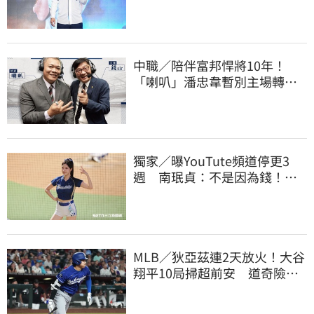
後原因
中職／陪伴富邦悍將10年！
「喇叭」潘忠韋暫別主場轉
播 感性發聲了
獨家／曝YouTute頻道停更3
週 南珉貞：不是因為錢！粉
絲這句讓她不放棄
MLB／狄亞茲連2天放火！大谷
翔平10局掃超前安 道奇險逃9
年來最長8連敗