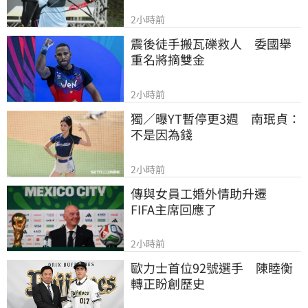
2小時前
震後徒手搬瓦礫救人　委國舉
重名將摘雙金
2小時前
獨／曝YT暫停更3週　南珉貞：
不是因為錢
2小時前
傳與女員工婚外情助升遷　
FIFA主席回應了
2小時前
歐力士首位92號選手　陳睦衡
轉正盼創歷史