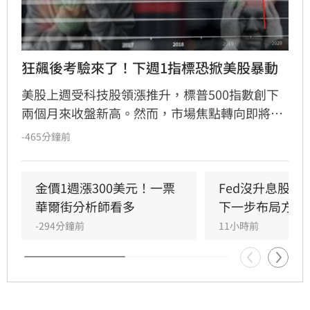
狂飆後考驗來了！下週1指標恐掀美股暴動
美股上週受科技股領漲推升，標普500指數創下
兩個月來收盤新高。然而，市場焦點轉向即將公
布的7月消費者物價指數（CPI），該數據將成為
-465分鐘前
檢驗通膨壓力與聯準會（Fed）貨幣政策的關
鍵。經濟學家預期CPI年增率為3.4%，若數據反
彈恐引發股市拋售。目前市場對9月升息的預期
金價1週漲300美元！一票
Fed沒升息股市
因就業數據疲軟而降溫，但油價波動與通膨焦慮
華爾街分析師看多
下一步布局方向
仍是主要風險。
-294分鐘前
11小時前