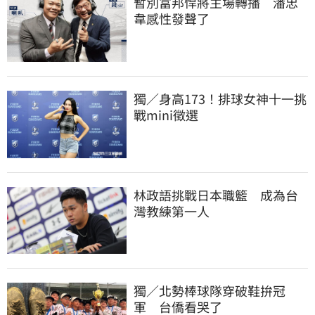
暫別富邦悍將主場轉播　潘忠
韋感性發聲了
獨／身高173！排球女神十一挑
戰mini徵選
林政語挑戰日本職籃　成為台
灣教練第一人
獨／北勢棒球隊穿破鞋拚冠
軍　台僑看哭了