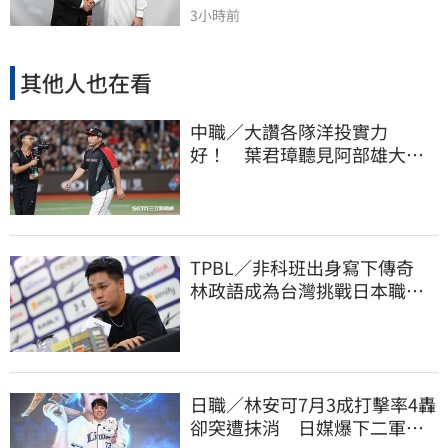
3小時前
其他人也在看
中職／大讚各隊洋投實力
好！ 葉君璋聽見阿部雄大被
註銷好吃驚
TPBL／非科班出身寫下傳奇
林政語成為台灣挑戰日本職籃
教練第一人
日職／林安可7月3成打擊率4轟
卻突遭抹消 日媒爆下二軍背