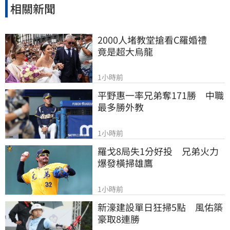
相關新聞
2000人堵教堂搶看C羅婚禮　
竟是超大烏龍
1小時前
平野惠一率兄弟奪171勝　中職
最多勝外教
1小時前
羅戈8局失1分好投　兄弟火力
爆發橫掃雄鷹
1小時前
新濠建設單日狂掃5點　風佑築
豪取8連勝