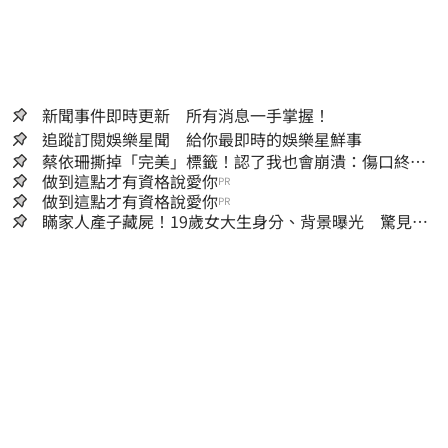
新聞事件即時更新 所有消息一手掌握！
追蹤訂閱娛樂星聞 給你最即時的娛樂星鮮事
蔡依珊撕掉「完美」標籤！認了我也會崩潰：傷口終究
會癒合
做到這點才有資格說愛你
PR
做到這點才有資格說愛你
PR
瞞家人產子藏屍！19歲女大生身分、背景曝光 驚見
「產檢紀錄全空白」