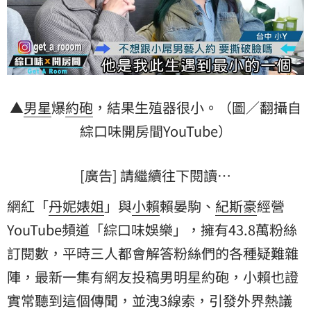
▲
男星
爆
約砲
，結果生殖器很小。（圖／翻攝自
綜口味開房間YouTube）
[廣告] 請繼續往下閱讀…
網紅「
丹妮婊姐
」與
小賴
賴晏駒、
紀斯豪
經營
YouTube頻道「綜口味娛樂」，擁有43.8萬粉絲
訂閱數，平時三人都會解答粉絲們的各種疑難雜
陣，最新一集有網友投稿男明星約砲，小賴也證
實常聽到這個傳聞，並洩3線索，引發外界熱議