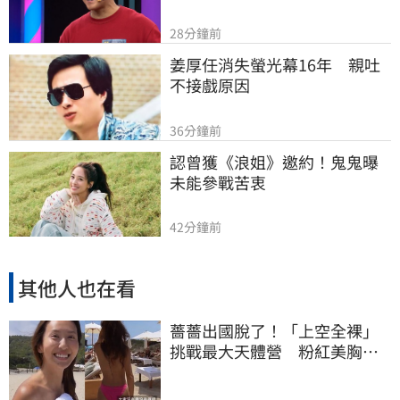
28分鐘前
姜厚任消失螢光幕16年　親吐
不接戲原因
36分鐘前
認曾獲《浪姐》邀約！鬼鬼曝
未能參戰苦衷
42分鐘前
其他人也在看
薔薔出國脫了！「上空全裸」
挑戰最大天體營 粉紅美胸被
路人狂讚