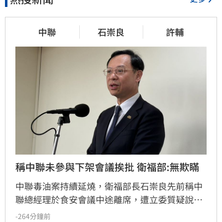
中聯
石崇良
許輔
稱中聯未參與下架會議挨批 衛福部:無欺瞞
中聯毒油案持續延燒，衛福部長石崇良先前稱中
聯總經理於食安會議中途離席，遭立委質疑說謊
並要求下台。衛福部今日正式澄清，石部長當日
-264分鐘前