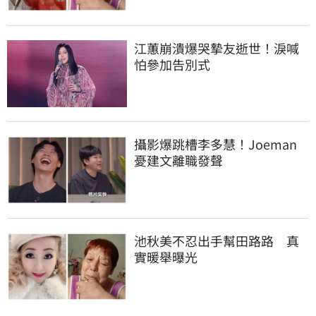
江蕙崩潰爆哭摯友逝世！淚喊
怕參加告別式
攝影爆跳槽李多慧！Joeman
憂建文離職發聲
池秋美不忍出手幫田路路　真
實暖舉曝光