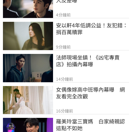
4分鐘前
安以軒4年低調公益！友犯錯：
捐百萬贖罪
9分鐘前
法師現場坐鎮！《凶宅專賣
店》拍攝內幕曝
14分鐘前
女偶像嫁高中班導內幕曝　網
友看完全改觀
16分鐘前
羅美玲當三寶媽　白家綺親認
這點不如她