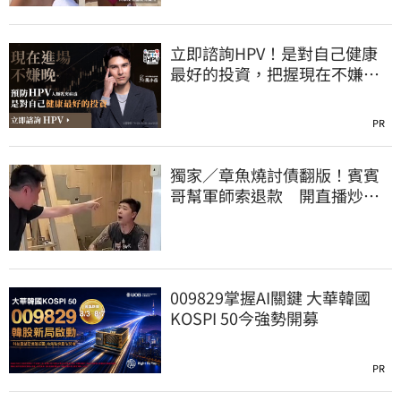
立即諮詢HPV！是對自己健康
最好的投資，把握現在不嫌
晚！
PR
獨家／章魚燒討債翻版！賓賓
哥幫軍師索退款 開直播炒作
店家急報案
009829掌握AI關鍵 大華韓國
KOSPI 50今強勢開募
PR