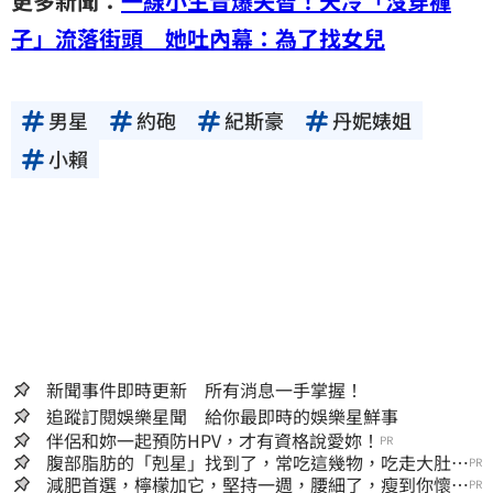
更多新聞：
一線小生昔爆失智！天冷「沒穿褲
子」流落街頭 她吐內幕：為了找女兒
男星
約砲
紀斯豪
丹妮婊姐
小賴
新聞事件即時更新 所有消息一手掌握！
追蹤訂閱娛樂星聞 給你最即時的娛樂星鮮事
伴侶和妳一起預防HPV，才有資格說愛妳！
PR
腹部脂肪的「剋星」找到了，常吃這幾物，吃走大肚
PR
囊，瘦出小蠻腰
減肥首選，檸檬加它，堅持一週，腰細了，瘦到你懷疑
PR