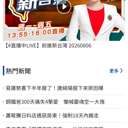
【#直播中LIVE】前進新台灣 20260806
熱門新聞
更多
寫運勢書下半年廢了！唐綺陽瘦下來原因曝
鋼鐵爸300天痛失4摯愛 慟喊靈魂空一大塊
蕭敬騰日料店遇惡房東！強制18天內搬走