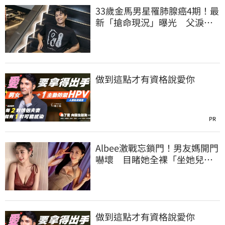
33歲金馬男星罹肺腺癌4期！最
新「搶命現況」曝光 父淚
崩：為何不是我
做到這點才有資格說愛你
PR
Albee激戰忘鎖門！男友媽開門
嚇壞 目睹她全裸「坐她兒子
身上」
做到這點才有資格說愛你