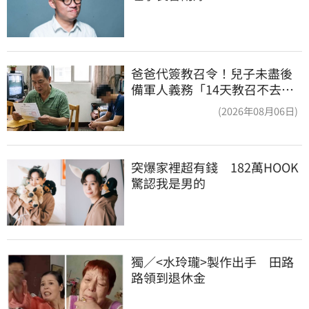
爸爸代簽教召令！兒子未盡後
備軍人義務「14天教召不去」
換3個月刑期
(2026年08月06日)
突爆家裡超有錢　182萬HOOK
驚認我是男的
獨／<水玲瓏>製作出手　田路
路領到退休金