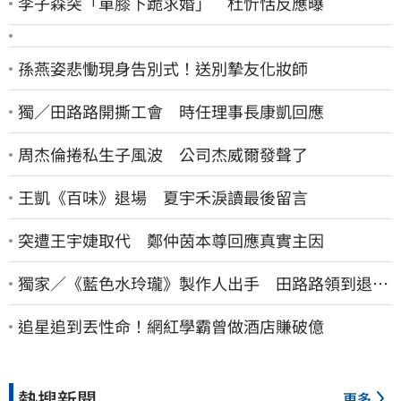
李子森突「單膝下跪求婚」 杜忻恬反應曝
孫燕姿悲慟現身告別式！送別摯友化妝師
獨／田路路開撕工會 時任理事長康凱回應
周杰倫捲私生子風波 公司杰威爾發聲了
王凱《百味》退場 夏宇禾淚讀最後留言
突遭王宇婕取代 鄭仲茵本尊回應真實主因
獨家／《藍色水玲瓏》製作人出手 田路路領到退休
金！隱忍6年吐內幕
追星追到丟性命！網紅學霸曾做酒店賺破億
熱搜新聞
更多