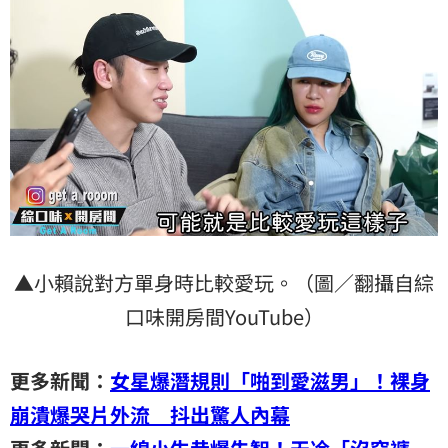
▲小賴說對方單身時比較愛玩。（圖／翻攝自綜
口味開房間YouTube）
更多新聞：
女星爆潛規則「啪到愛滋男」！裸身
崩潰爆哭片外流 抖出驚人內幕