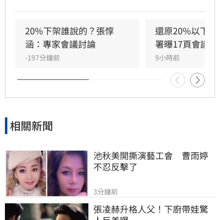
未親自出席會議，是依據會議逐字稿中後期無廠
商發言紀錄，作出的合理判斷，絕非刻意隱匿或
誤導大眾。衛福部強調，該份紀錄已完整公開於
20%下架誰說的？張惇
還原20%以下免
食藥署中聯油品專區，未來將以更謹慎態度回應
涵：專家會議討論
署曝17頁會議記
各界疑問。（記者：簡浩正）
-197分鐘前
9小時前
相關新聞
池秋美開撕演藝工會　曹雨婷
不忍反擊了
3分鐘前
張凌赫升格人父！下廚帶娃驚
人反差曝