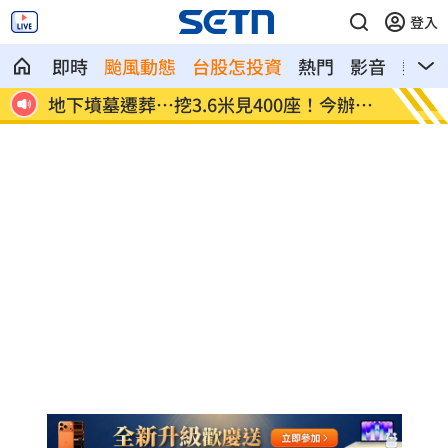
登入
即時
颱風動態
台股怎投資
熱門
影音
熱搜
綠寶
地下墳墓遷葬…挖3.6米見400座！今辦法
安以軒
會