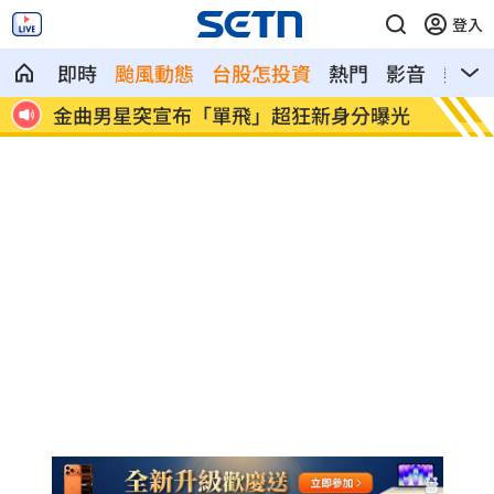
登入
即時
颱風動態
台股怎投資
熱門
影音
熱搜
曝光
是否對饒慶鈴開罰？陸委會表態了
Min
舉