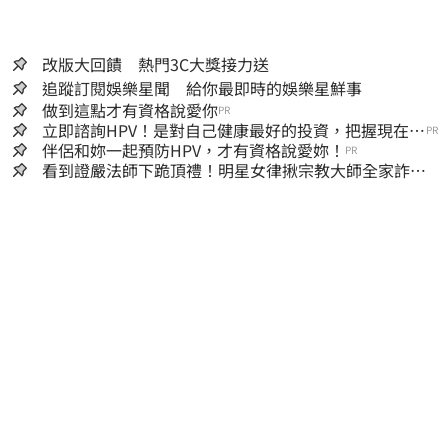
改版大回饋 熱門3C大獎接力送
追蹤訂閱娛樂星聞 給你最即時的娛樂星鮮事
做到這點才有資格說愛你
PR
立即諮詢HPV！是對自己健康最好的投資，把握現在不
PR
嫌晚！
伴侶和妳一起預防HPV，才有資格說愛妳！
PR
看到證嚴法師下跪頂禮！明星女律揪宗教大師全家詐慈
濟…全家爽睡黃金堆