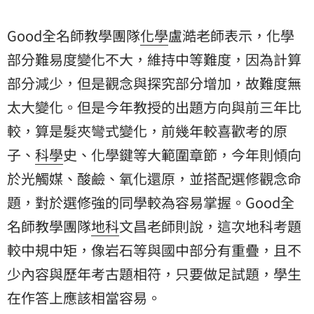
Good全名師教學團隊
化學
盧澔老師表示，化學
部分難易度變化不大，維持中等難度，因為計算
部分減少，但是觀念與探究部分增加，故難度無
太大變化。但是今年教授的出題方向與前三年比
較，算是髮夾彎式變化，前幾年較喜歡考的原
子、
科學
史、化學鍵等大範圍章節，今年則傾向
於光觸媒、酸鹼、氧化還原，並搭配選修觀念命
題，對於選修強的同學較為容易掌握。Good全
名師教學團隊
地科
文昌老師則說，這次地科考題
較中規中矩，像岩石等與國中部分有重疊，且不
少內容與歷年考古題相符，只要做足試題，學生
在作答上應該相當容易。