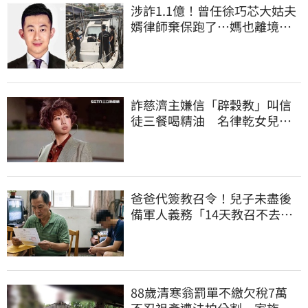
涉詐1.1億！曾任徐巧芯大姑夫
婿律師棄保跑了…媽也離境
桃檢發通緝
詐慈濟主嫌信「辟穀教」叫信
徒三餐喝精油 名律乾女兒卻
吃鮑魚喝紅酒
爸爸代簽教召令！兒子未盡後
備軍人義務「14天教召不去」
換3個月刑期
88歲清寒翁罰單不繳欠稅7萬
不忍祖產遭法拍分割 家族按