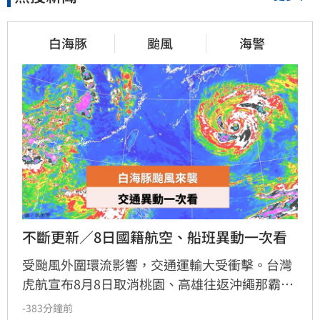
白海豚
颱風
海警
不斷更新／8日國籍航空、船班異動一次看
受颱風外圍環流影響，交通運輸大受衝擊。台灣
虎航宣布8月8日取消桃園、高雄往返沖繩那霸及
桃園往返石垣島共8個航班，並調整部分首爾仁
-383分鐘前