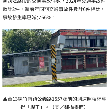
述執法路段的交通
事故
件數，2024年交通事故件
數計2件，較前年同期交通事故件數計6件相比，
事故發生率已減少66%。
▲台13線竹南鎮公義路1557號前的測速照相桿奪
得「桿王」。（圖／翻攝畫面）