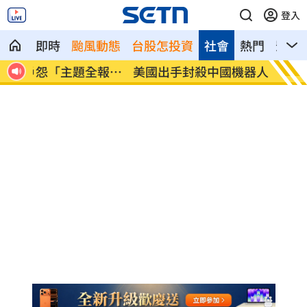
登入
即時
颱風動態
台股怎投資
社會
熱門
影音
報
美國出手封殺中國機器人！北市曾高調引
初來富
進
過