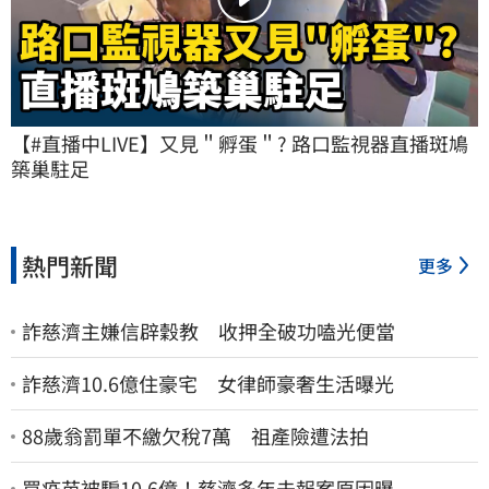
【#直播中LIVE】又見＂孵蛋＂? 路口監視器直播斑鳩
築巢駐足
熱門新聞
更多
詐慈濟主嫌信辟穀教 收押全破功嗑光便當
詐慈濟10.6億住豪宅 女律師豪奢生活曝光
88歲翁罰單不繳欠稅7萬 祖產險遭法拍
買疫苗被騙10.6億！慈濟多年未報案原因曝