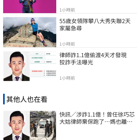
1小時前
55歲女領隊攀八大秀失聯2天　
家屬急尋
1小時前
律師詐1.1億偷渡4天才發現　
狡詐手法曝光
1小時前
其他人也在看
快訊／涉詐1.1億！曾任徐巧芯
大姑律師棄保跑了…媽也離
境 桃檢發通緝