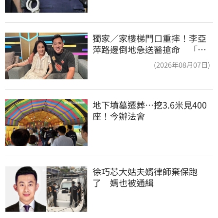
獨家／家樓梯門口重摔！李亞
萍路邊倒地急送醫搶命 「最
新傷況」曝
(2026年08月07日)
地下墳墓遷葬…挖3.6米見400
座！今辦法會
徐巧芯大姑夫婿律師棄保跑
了　媽也被通緝