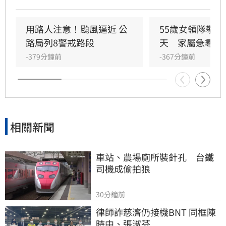
川航線時間；中華航空亦取消8月8日台中往返沖
繩航班，桃園往返沖繩班機則延後起飛。此外，
受海象不佳影響，台東及後壁湖往返蘭嶼的船班
用路人注意！颱風逼近 公
55歲女領隊攀八
於8月6日至8月9日全面停駛。提醒近期有出國或
路局列8警戒路段
天　家屬急尋
離島旅遊計畫的旅客，務必透過各航空公司官網
-379分鐘前
-367分鐘前
與船務公告，隨時掌握最新航班與船班動態，並
提前調整行程與住宿安排，以確保旅遊順暢與自
身安全。
相關新聞
車站、農場廁所裝針孔　台鐵
司機成偷拍狼
30分鐘前
律師詐慈濟仍接機BNT 同框陳
時中、張淑芬