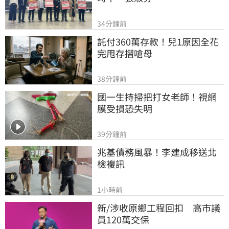
34分鐘前
託付360萬存款！兒1原因全花
完甩存摺嗆母
38分鐘前
國一生持掃把打女老師！視網
膜受損恐失明
39分鐘前
兆基債務風暴！李建成移送北
檢複訊
1小時前
新/涉收原鄉工程回扣　高市議
員120萬交保