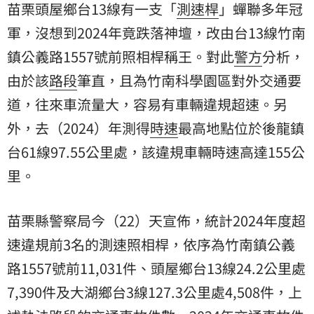
苗栗頭屋鄉台13線有一支「
測速桿
」蟬聯多年冠
軍，沒想到2024年竟跌落神壇，改由台13線竹南
鎮公義路1557號前照相桿稱王。對此
警方
分析，
由於該
路段
筆直，且為竹南科學園區對外交通要
道，往來車流量大，容易有車輛違規超速。另
外，去（2024）年測得
時速
最高地點位於後龍鎮
台61線97.55公里處，該違規車輛時速高達155公
里。
苗栗縣警察局今（22）天宣佈，統計2024年度超
速違規前3名的測速照相桿，依序為竹南鎮公義
路1557號前11,031件、頭屋鄉台13線24.2公里處
7,390件及大湖鄉台3線127.3公里處4,508件，上