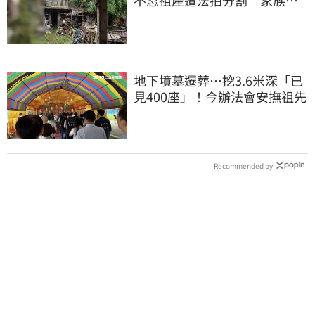
月代繳償債
地下墳墓遷葬…挖3.6米深「已
見400座」！今辦法會安撫祖先
Recommended by