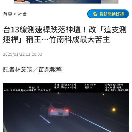
首頁
社會
看新聞換好禮
台13線測速桿跌落神壇！改「這支測
速桿」稱王⋯竹南科成最大苦主
2025/01/22 13:20:00
記者林意筑／
苗栗
報導