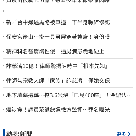
新／台中婦過馬路被車撞！下半身輾碎慘死
保安宮後山…掛一具男屍穿著整齊！身份曝
精神科名醫驚爆性侵！逼男病患跪地硬上
詐慈濟10億！律師驚揭陳時中『根本先知』
律師勾宗教大師「家族」詐慈濟 僅她交保
地下墳墓遷葬…挖3.6米深「已見400座」！今辦法會
安撫祖先
爆涉貪！議員范織欽遭檢方聲押…罪名曝光
熱搜新聞
更多