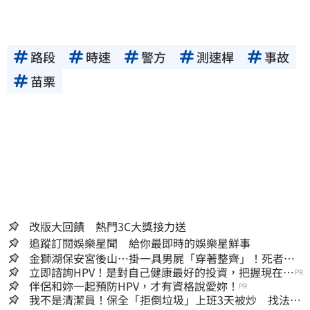
路段
時速
警方
測速桿
事故
苗栗
改版大回饋 熱門3C大獎接力送
追蹤訂閱娛樂星聞 給你最即時的娛樂星鮮事
金獅湖保安宮後山…掛一具男屍「穿著整齊」！死者身
份曝
立即諮詢HPV！是對自己健康最好的投資，把握現在不
PR
嫌晚！
伴侶和妳一起預防HPV，才有資格說愛妳！
PR
我不是清潔員！保全「拒倒垃圾」上班3天被炒 找法院