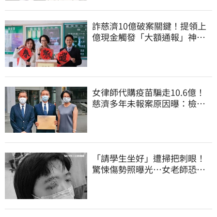
詐慈濟10億破案關鍵！提領上
億現金觸發「大額通報」神鬼
律師遭擊落內幕
女律師代購疫苗騙走10.6億！
慈濟多年未報案原因曝：檢警
上門才知被騙
「請學生坐好」遭掃把刺眼！
驚悚傷勢照曝光…女老師恐失
明堅持會提告