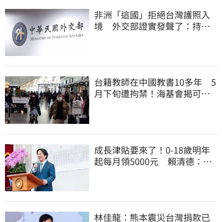
非洲「這國」拒絕台灣護照入
境 外交部證實發聲了：持續
交涉聯繫
台籍教師在中國教書10多年 5
月下旬遭拘禁！海基會揭可能
原因
成長津貼要來了！0-18歲明年
起每月領5000元 賴清德：此
時不生更待何時
林佳龍：熊本震災台灣捐款已