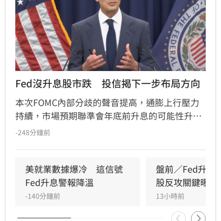
Fed沒升息股市跌　投信揭下一步布局方向
本次FOMC內部分歧的聲音提高，通膨上行壓力
持續，市場預期聯準會年底前升息的可能性升
高，凱基投信認為，升息確實會帶給金融市場波
-248分鐘前
動，但不會顯著影響股市上升的趨勢。美國聯準
會召開FOMC會議，主席華許中性偏鴿派的言論
搭配內部官員態度的分歧，使投資人質疑聯準會
美就業數據爆冷　這信號
盤前／Fed升息
在打壓通膨方面的決心。
Fed升息警報降溫
股反攻關鍵曝光
-140分鐘前
13小時前