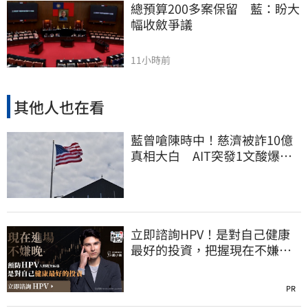
總預算200多案保留　藍：盼大
幅收斂爭議
11小時前
其他人也在看
藍曾嗆陳時中！慈濟被詐10億
真相大白 AIT突發1文酸爆…
他笑：真的很會
立即諮詢HPV！是對自己健康
最好的投資，把握現在不嫌
晚！
PR