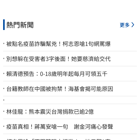
熱門新聞
更多
被點名疫苗詐騙幫兇！柯志恩嗆1句網罵爆
別想躲在受害者3字後面！她要慈濟給交代
賴清德預告：0-18歲明年起每月可領五千
台籍教師在中國被拘禁！海基會揭可能原因
林佳龍：熊本震災台灣捐款已逾2億
疫苗真相！蔣萬安嗆一句 謝金河痛心發聲