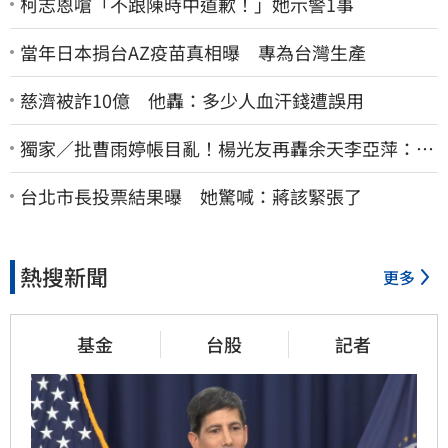
柯志恩嗆「不跟陳時中道歉！」她示警1事
當年日本捐台AZ疫苗真相曝 專為台灣生產
慈濟被詐10億 他轟：多少人血汗錢遭誤用
獨家／批曹雨婷帳目亂！楊光友再轟余天李亞萍：他
們工會跟演藝圈沒關
台北市長投票結果曝 她驚喊：蔣該緊張了
熱搜新聞
更多
基金
台股
記者