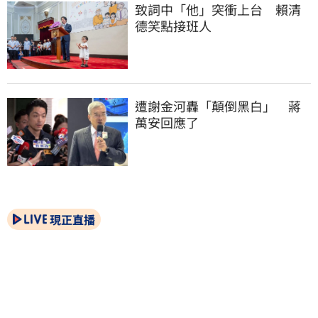
致詞中「他」突衝上台　賴清
德笑點接班人
遭謝金河轟「顛倒黑白」　蔣
萬安回應了
現正直播