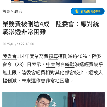
首頁
政治
看新聞換好禮
業務費被刪逾4成 陸委會：應對統
戰滲透非常困難
2025/01/23 22:18:00
陸委會
114年度業務費
預算
遭刪減逾40％。陸委
會今（23）日表示，
中共
對台
統戰
滲透經費幾乎
無上限，陸委會經費相對其他部會較少，還被大
幅刪減，未來運作會非常地困難。