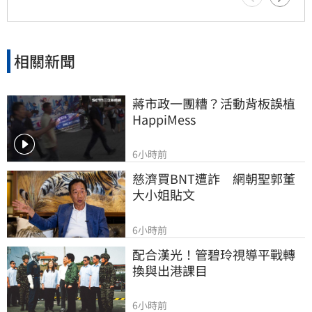
相關新聞
蔣市政一團糟？活動背板誤植
HappiMess
6小時前
慈濟買BNT遭詐　網朝聖郭董
大小姐貼文
6小時前
配合漢光！管碧玲視導平戰轉
換與出港課目
6小時前