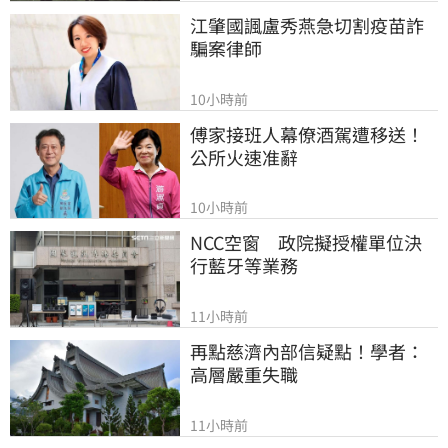
江肇國諷盧秀燕急切割疫苗詐
騙案律師
10小時前
傅家接班人幕僚酒駕遭移送！
公所火速准辭
10小時前
NCC空窗　政院擬授權單位決
行藍牙等業務
11小時前
再點慈濟內部信疑點！學者：
高層嚴重失職
11小時前