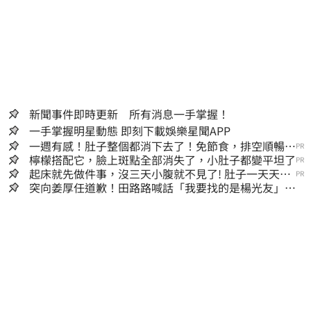
新聞事件即時更新 所有消息一手掌握！
一手掌握明星動態 即刻下載娛樂星聞APP
一週有感！肚子整個都消下去了！免節食，排空順暢就
PR
夠
檸檬搭配它，臉上斑點全部消失了，小肚子都變平坦了
PR
起床就先做件事，沒三天小腹就不見了! 肚子一天天變
PR
小！
突向姜厚任道歉！田路路喊話「我要找的是楊光友」：
當時太衝動