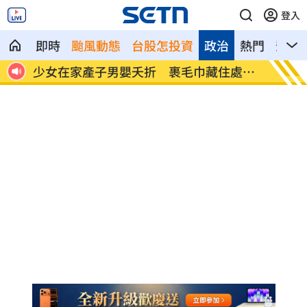
登入
即時
颱風動態
台股怎投資
政治
熱門
影音
局方
少女在家產子男嬰夭折 裹毛巾藏住處多
劍橋最
日
假