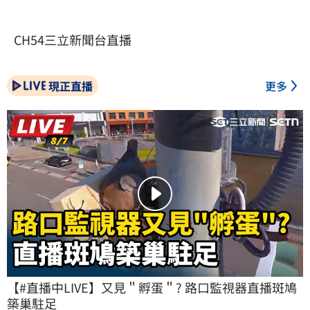
CH54三立新聞台直播
現正直播
更多
【#直播中LIVE】又見＂孵蛋＂? 路口監視器直播斑鳩
築巢駐足