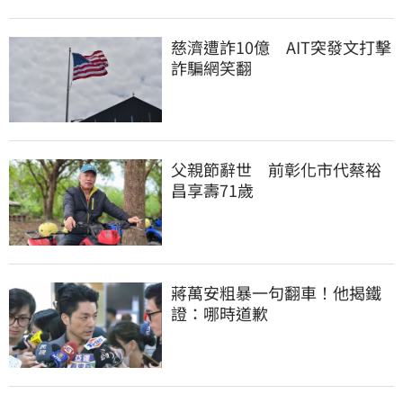
慈濟遭詐10億　AIT突發文打擊
詐騙網笑翻
父親節辭世　前彰化市代蔡裕
昌享壽71歲
蔣萬安粗暴一句翻車！他揭鐵
證：哪時道歉