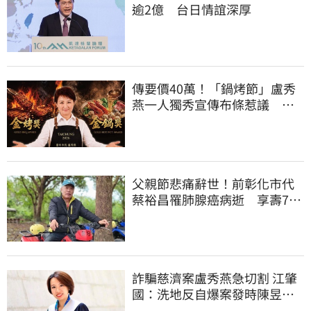
逾2億 台日情誼深厚
傳要價40萬！「鍋烤節」盧秀
燕一人獨秀宣傳布條惹議 台
中市府全說了
父親節悲痛辭世！前彰化市代
蔡裕昌罹肺腺癌病逝 享壽71
歲
詐騙慈濟案盧秀燕急切割 江肇
國：洗地反自爆案發時陳昱瑄
與市府關係