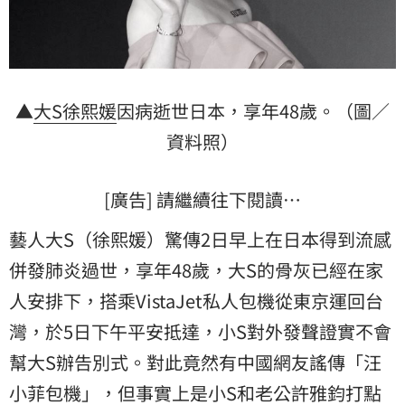
▲
大S
徐熙媛
因病逝世日本，享年48歲。（圖／
資料照）
[廣告] 請繼續往下閱讀…
藝人大S（徐熙媛）驚傳2日早上在日本得到流感
併發肺炎過世，享年48歲，大S的骨灰已經在家
人安排下，搭乘VistaJet私人包機從東京運回台
灣，於5日下午平安抵達，小S對外發聲證實不會
幫大S辦告別式。對此竟然有中國網友謠傳「
汪
小菲
包機」，但事實上是小S和老公
許雅鈞
打點