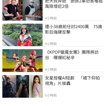
肥大叔猝逝　廚房2事恐害罹癌
風險增近2倍
4小時前
遭小38歲前任討2400萬　75歲
影后強硬反擊
4小時前
《KPOP獵魔女團》團隊將訪
台　曝爆紅秘辛
4小時前
女星授權AI短劇　「裙下仰拍
視角」片挨轟
5小時前