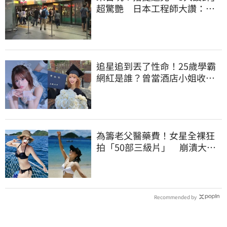
超驚艷 日本工程師大讚：台
灣太先進了
追星追到丟了性命！25歲學霸
網紅是誰？曾當酒店小姐收入
破億 警方證實
為籌老父醫藥費！女星全裸狂
拍「50部三級片」 崩潰大
哭：沒靈魂了
Recommended by