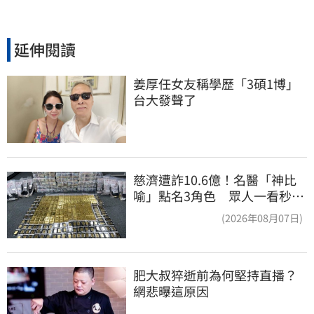
延伸閱讀
姜厚任女友稱學歷「3碩1博」 
台大發聲了
慈濟遭詐10.6億！名醫「神比
喻」點名3角色 眾人一看秒懂
讚：好傳神
(2026年08月07日)
肥大叔猝逝前為何堅持直播？
網悲曝這原因