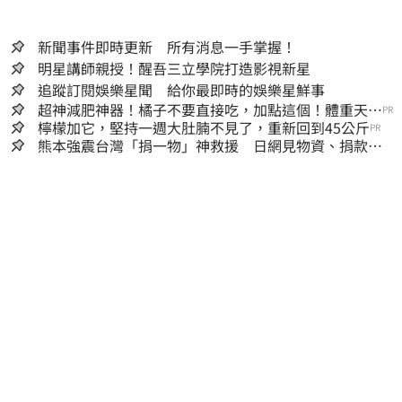
新聞事件即時更新 所有消息一手掌握！
明星講師親授！醒吾三立學院打造影視新星
追蹤訂閱娛樂星聞 給你最即時的娛樂星鮮事
超神減肥神器！橘子不要直接吃，加點這個！體重天天
PR
下降
檸檬加它，堅持一週大肚腩不見了，重新回到45公斤
PR
熊本強震台灣「捐一物」神救援 日網見物資、捐款
喊：給台灣統治算了