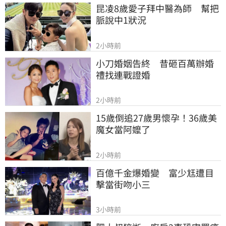
昆凌8歲愛子拜中醫為師　幫把
脈說中1狀況
2小時前
小刀婚姻告終　昔砸百萬辦婚
禮找連戰證婚
2小時前
15歲倒追27歲男懷孕！36歲美
魔女當阿嬤了
2小時前
百億千金爆婚變　富少尪遭目
擊當街吻小三
3小時前