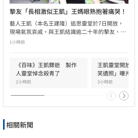
摯友「長相激似王凱」王媽眼熟抱著痛哭！
藝人王凱（本名王建隆）追思靈堂於7日開放，
現場氣氛哀戚。與王凱結識逾二十年的摯友、邱
瓈寬特助Jeff現身協助打點後事。由於兩人外貌
1小時前
神似，王凱母親見到Jeff時悲從中來並相擁落
淚，場面令人鼻酸。得知王凱在台北缺乏親友協
助，演藝圈大姐大邱瓈寬展現義氣，主動承擔治
《百味》王凱驟逝　製作
王凱靈堂開放　
喪事宜並指派Jeff全程留守，陪伴王凱走完人生
人靈堂悼念殺青了
笑遺照」曝光
最後一程。這場深厚的兄弟情誼與邱瓈寬的溫暖
2小時前
3小時前
義舉，成為家屬在面臨驟變時最堅強的後盾，各
界也紛紛對這
相關新聞