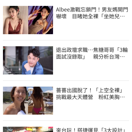
Albee激戰忘鎖門！男友媽開門
嚇壞 目睹她全裸「坐她兒子
身上」
退出政壇求職…焦糖哥哥「3輪
面試沒錄取」 親分析台灣職
場現況這樣說
薔薔出國脫了！「上空全裸」
挑戰最大天體營 粉紅美胸被
路人狂讚
來台玩！搭捷運見「3大設計」