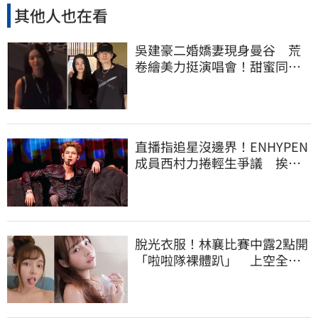
其他人也在看
吳建豪二婚嬌妻現身曼谷 荒
卷繪美力挺演唱會！甜蜜同框
合照首度曝光
直播指追星沒邊界！ENHYPEN
成員西村力捲輕生爭議 挨
批：獨厚國外粉絲
脫光衣服！林襄比賽中露2點開
「啦啦隊裸體趴」 上空全裸
被看光光