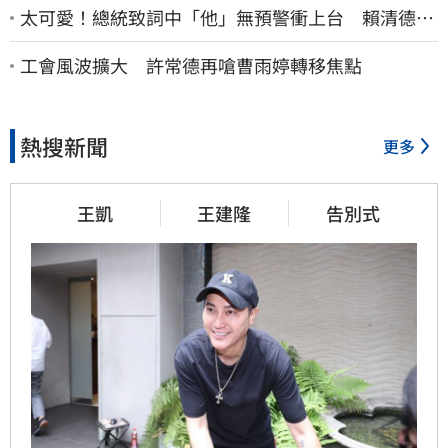
太可愛！總統致詞中「他」無預警衝上台 賴清德笑
喊：卸任再交棒給你
工會風波擴大 許常德再嗆曹雨婷轉移焦點
熱搜新聞
更多
王凱
王建隆
告別式