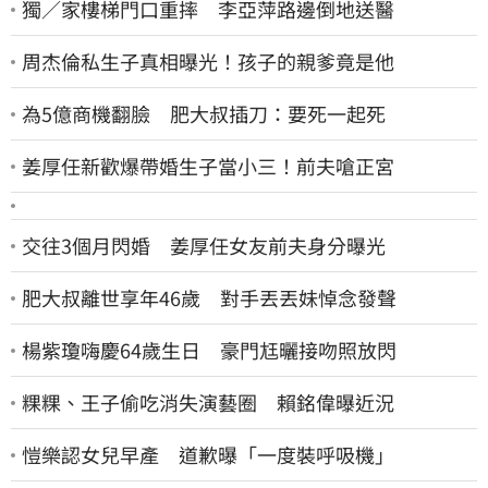
獨／家樓梯門口重摔 李亞萍路邊倒地送醫
周杰倫私生子真相曝光！孩子的親爹竟是他
為5億商機翻臉 肥大叔插刀：要死一起死
姜厚任新歡爆帶婚生子當小三！前夫嗆正宮
交往3個月閃婚 姜厚任女友前夫身分曝光
肥大叔離世享年46歲 對手丟丟妹悼念發聲
楊紫瓊嗨慶64歲生日 豪門尪曬接吻照放閃
粿粿、王子偷吃消失演藝圈 賴銘偉曝近況
愷樂認女兒早產 道歉曝「一度裝呼吸機」