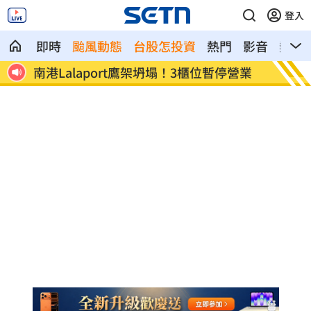
登入
即時
颱風動態
台股怎投資
熱門
影音
熱搜
看哭
南港Lalaport鷹架坍塌！3櫃位暫停營業
疊單計