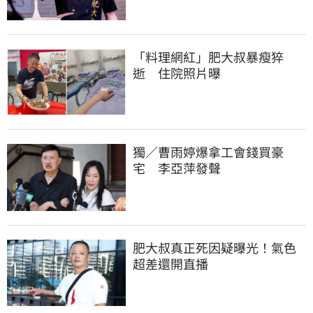
「料理網紅」肥大叔暴瘦猝
逝　住院照片曝
獨／曹雨婷爆拿工會錢買豪
宅　李亞萍發聲
肥大叔真正死因疑曝光！氣色
超差還開直播