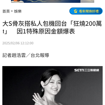
首頁
娛樂
看新聞換好禮
大S骨灰搭私人包機回台「狂燒200萬
⭡」 因1特殊原因金額爆表
2025/02/06 12:12:00
記者趙浩雲／台北報導