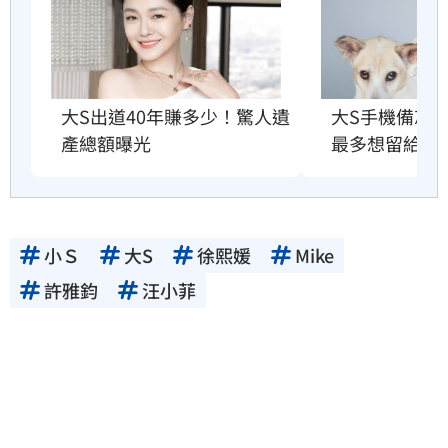
大S出道40年賺多少！驚人遺
大S手機備忘
產總額曝光
最多想留給他
小Ｓ
大S
徐熙媛
Mike
許雅鈞
汪小菲