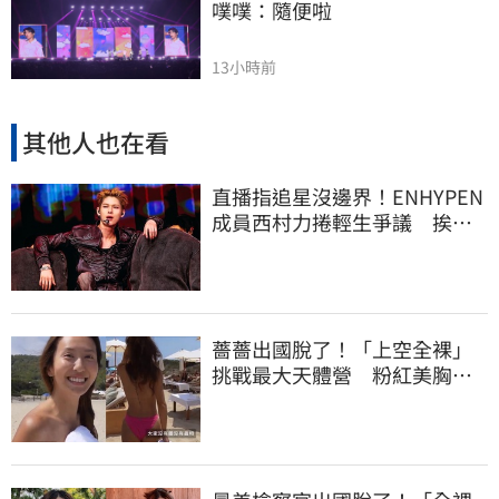
噗噗：隨便啦
13小時前
其他人也在看
直播指追星沒邊界！ENHYPEN
成員西村力捲輕生爭議 挨
批：獨厚國外粉絲
薔薔出國脫了！「上空全裸」
挑戰最大天體營 粉紅美胸被
路人狂讚