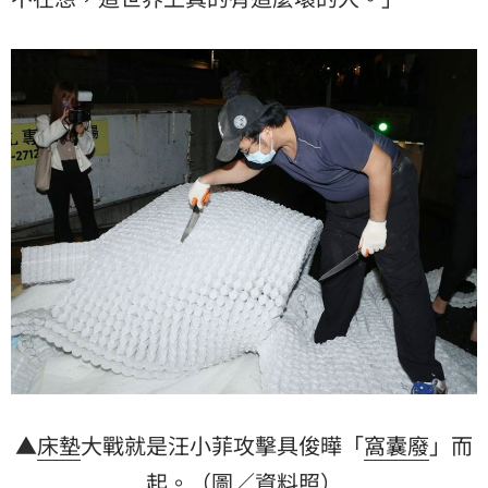
▲
床墊
大戰就是汪小菲攻擊具俊曄「
窩囊廢
」而
起。（圖／資料照）