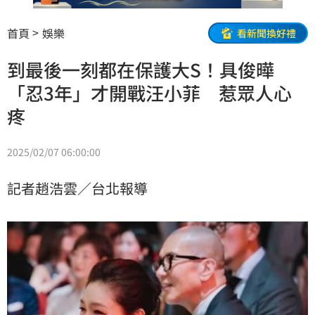
首頁
娛樂
看新聞換好禮
到最後一刻都在保護大S！具俊曄
「忍3年」才開戰汪小菲 惹眾人心
疼
2025/02/07 06:00:00
記者趙浩雲／台北報導