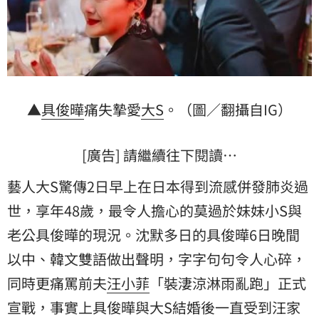
▲
具
俊曄
痛失摯愛
大S
。（圖／翻攝自IG）
[廣告] 請繼續往下閱讀…
藝人大S驚傳2日早上在日本得到流感併發肺炎過
世，享年48歲，最令人擔心的莫過於妹妹小S與
老公具俊曄的現況。沈默多日的具俊曄6日晚間
以中、韓文雙語做出聲明，字字句句令人心碎，
同時更痛罵前夫
汪小菲
「裝淒涼淋雨亂跑」正式
宣戰，事實上具俊曄與大S結婚後一直受到汪家