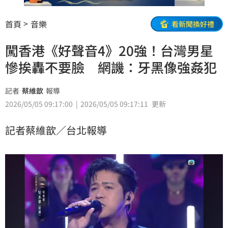
首頁
音樂
看新聞換好禮
闖香港《好聲音4》20強！台灣男星
慘挨轟不要臉 網譏：牙黑像強姦犯
記者
蔡維歆
報導
2026/05/05 09:17:00
2026/05/05 09:17:11
更新
記者蔡維歆／台北報導