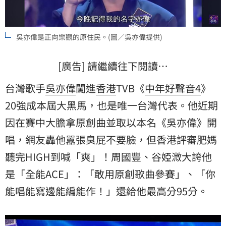
吳亦偉是正向樂觀的原住民。(圖／吳亦偉提供)
[廣告] 請繼續往下閱讀…
台灣歌手
吳亦偉
闖進
香港
TVB《
中年好聲音4
》
20強成本屆大黑馬，也是唯一台灣代表。他近期
因在賽中大膽拿原創曲並取以本名《吳亦偉》開
唱，網友轟他囂張臭屁不要臉，但香港評審肥媽
聽完HIGH到喊「爽」！周國豐、谷婭溦大誇他
是「全能ACE」：「敢用原創歌曲參賽」、「你
能唱能寫邊能編能作！」還給他最高分95分。