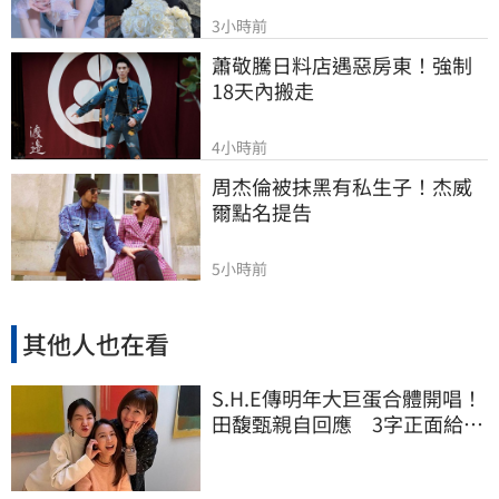
3小時前
蕭敬騰日料店遇惡房東！強制
18天內搬走
4小時前
周杰倫被抹黑有私生子！杰威
爾點名提告
5小時前
其他人也在看
S.H.E傳明年大巨蛋合體開唱！
田馥甄親自回應 3字正面給答
案了