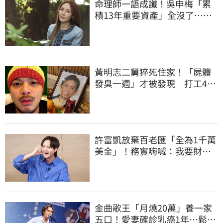
命理師一語成讖！吳申梅「累
積13年重要資產」全沒了…急
報案求助
黃明志二舅猝死住家！「屍體
發臭一週」才被發現 打工40
年悲慘餘生曝
許富凱放棄百老匯「全為1千萬
美金」！務實嗨喊：我要財富
自由了
金曲歌王「月燒20萬」養一家
五口！愛妻確診乳癌1年…鬆口