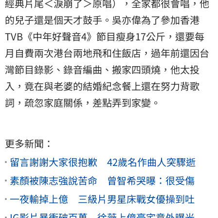
經典片尾＜淚崩了＞原唱），全家都很會唱，他
的兒子還是個天才鼓手。吳亦偉為了參加香港
TVB《中年好聲音4》節目瘦身17公斤，還要每
月自費兩次港台兩地飛和住飯店，過年前還因台
灣節目錄影、錄音編曲、搬家四頭燒，他太投
入，竟在與老婆的結婚紀念餐上還在努力背歌
詞，疏忽家庭關係，差點弄到家變。
更多新聞：
留言謝謝大家很抱歉 42歲名作曲人突驟逝
素顏被陳志強說苦命 曾智希哭曝：很受傷
一夜輸掉上億 三級片男星床戰女優操到吐
IG影片暴衝破百萬 徐薇上億豪宅意外曝光