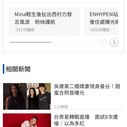
「缺乏邊界感」，進而遭到大批粉絲圍剿。儘管
Mina曾公開道歉並宣布退粉，仍未能平息網路暴
Mina輕生後扯出西村力發
ENHYPEN站
力，最終釀成無法挽回的憾事。
言風波　粉絲護航
後住處曝光網看
-331分鐘前
-305分鐘前
相關新聞
吳建豪二婚嬌妻現身曼谷！甜
蜜合照首曝光
1小時前
台男星轉戰直播　面試8次遭
嗆：以為多紅