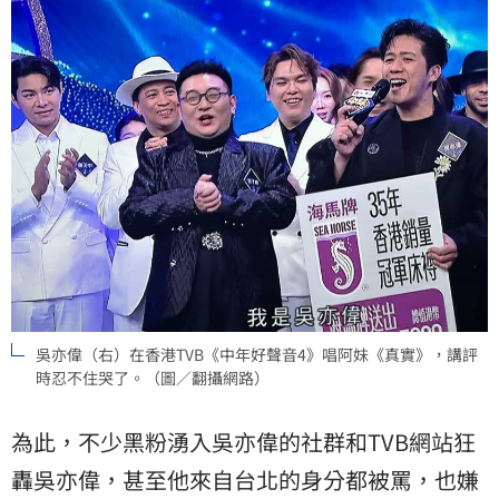
吳亦偉（右）在香港TVB《中年好聲音4》唱阿妹《真實》，講評
時忍不住哭了。（圖／翻攝網路）
為此，不少黑粉湧入吳亦偉的社群和TVB網站狂
轟吳亦偉，甚至他來自台北的身分都被罵，也嫌