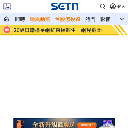
登入
即時
颱風動態
台股怎投資
熱門
影音
熱搜
慘況
26歲日籍追星網紅直播輕生 網見截圖嚇
穿薄紗
壞
光