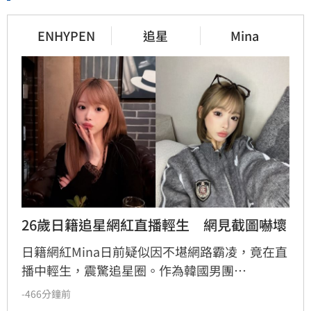
ENHYPEN
追星
Mina
26歲日籍追星網紅直播輕生　網見截圖嚇壞
日籍網紅Mina日前疑似因不堪網路霸凌，竟在直
播中輕生，震驚追星圈。作為韓國男團
ENHYPEN成員西村力的粉絲，Mina因在演唱會
-466分鐘前
試圖遞送向日葵而引發爭議，隨後遭偶像影射