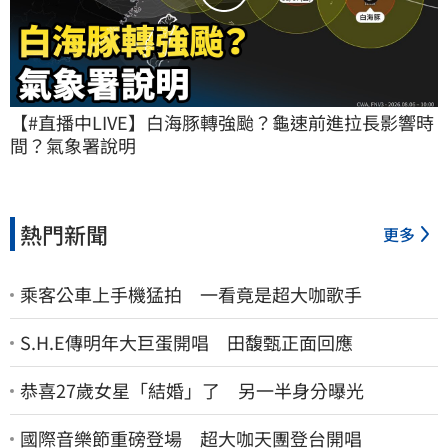
【#直播中LIVE】白海豚轉強颱？龜速前進拉長影響時
間？氣象署說明
熱門新聞
更多
乘客公車上手機猛拍 一看竟是超大咖歌手
S.H.E傳明年大巨蛋開唱 田馥甄正面回應
恭喜27歲女星「結婚」了 另一半身分曝光
國際音樂節重磅登場 超大咖天團登台開唱