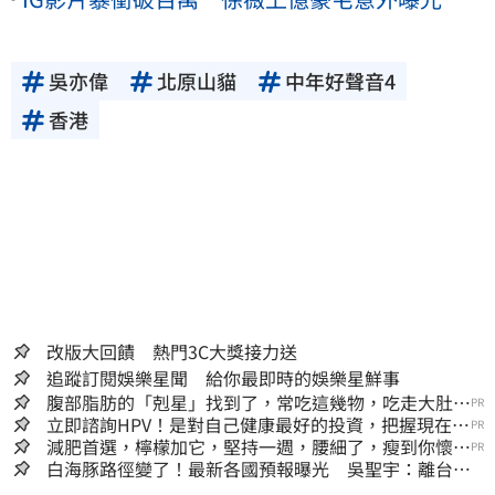
吳亦偉
北原山貓
中年好聲音4
香港
改版大回饋 熱門3C大獎接力送
追蹤訂閱娛樂星聞 給你最即時的娛樂星鮮事
腹部脂肪的「剋星」找到了，常吃這幾物，吃走大肚
PR
囊，瘦出小蠻腰
立即諮詢HPV！是對自己健康最好的投資，把握現在不
PR
嫌晚！
減肥首選，檸檬加它，堅持一週，腰細了，瘦到你懷疑
PR
人生
白海豚路徑變了！最新各國預報曝光 吳聖宇：離台灣
又更近一點