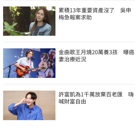
累積13年重要資產沒了　吳申
梅急報案求助
金曲歌王月燒20萬養3孩　曝癌
妻治療近況
許富凱為1千萬放棄百老匯　嗨
喊財富自由