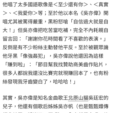
他唱了太多國語歌像是＜至少還有你＞、＜真實
＞、＜我愛你＞等；至於他以本名《吳亦偉》開
唱尤其被罵得嚴重，黑粉怒嗆「自信過大就是自
大！」但吳亦偉把吃苦當吃補，完全不內耗親自
留言回：「謝謝你花時間看了不喜歡的表演。」
反倒是有不少粉絲主動替他平反。至於被觀眾譏
他牙黑「像強姦犯」，吳亦偉說他還因為這樣
「賺到啦」：「節目幫我找贊助商美齒作貼片，
很多人都說我還沒比賽完就現賺回本了，也有粉
絲發現我牙齒變白了，哈哈哈！」
其實，吳亦偉是知名金曲歌王
北原山貓
吳廷宏的
兒子，他還有個歌后姊姊吳亦帆（也是甄甄嬛傳