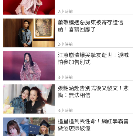
2小時前
蕭敬騰遇惡房東被寄存證信
函！喜鵲回應了
2小時前
江蕙崩潰爆哭摯友逝世！淚喊
怕參加告別式
3小時前
張韶涵赴告別式後又發文！悲
慟：無法相信
3小時前
追星追到丟性命！網紅學霸曾
做酒店賺破億