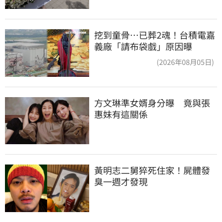
挖到童骨…已葬2魂！台積電嘉
義廠「請布袋戲」原因曝
(2026年08月05日)
方文琳準女婿身分曝　竟與張
惠妹有這關係
黃明志二舅猝死住家！屍體發
臭一週才發現