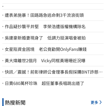
遭表弟施暴！田路路急逃命剩3千流浪街頭
作品疑抄襲平井堅 李榮浩遭版權機構除名
吳建豪新婚妻現身了 低調力挺演唱會被拍
女星陷資金困境 老公竟勸開OnlyFans賺錢
黃大煒離世2個月 Vicky同框黃珊珊近況曝
快訊／震撼！前彰律師公會理事長假採購BNT詐慈濟
10億、洗錢囤232kg黃金
日賣680萬杯珍珠 超狂董事長唱跳出道了
熱搜新聞
更多