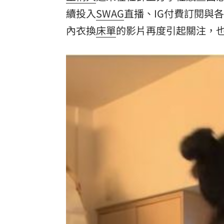
續投入
SWAG
直播、IG付費訂閱與
酷澎「爸氣父親節」國際官方品牌齊聚
內衣換
床單
的影片再度引起關注，