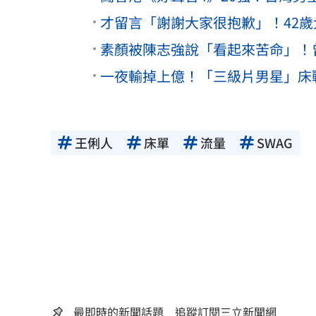
才留言「謝謝大家很抱歉」！42
素顏被陳志強說「看起來苦命」！
一夜輸掉上億！「三級片男星」床
王俐人
床單
流量
SWAG
最即時的新聞話題 追蹤訂閱三立新聞網