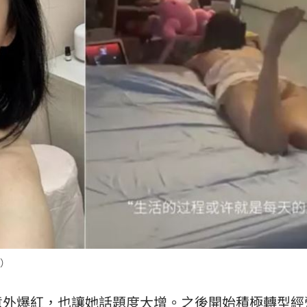
1%
16:27
求饒
16:26
同居
16:26
可能
12:00
」
18:00
）
意
13:00
意外爆紅，也讓她話題度大增。之後開始積極轉型經
:00