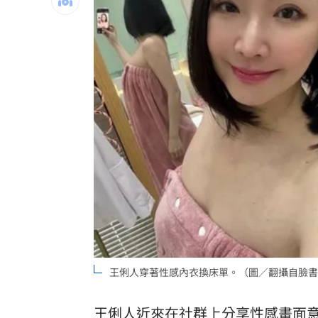
台大醫研究瘦瘦針：13種癌症風險下降4
徐乃麟玩安全之吻「戳洞狂親」！對方
對熟睡女室友襲胸摸臀 噁男辯兩人是
台灣彩券開獎直播中
20:31
LIVE三立+24小時直播
15:27
三立iNEWS新聞台線上直播
18:00
市場到酒場料理！可果美蕃茄醬創無限
父親節送會拉筋的按摩椅 爸爸「筋歡喜
王俐人穿著性感內衣換床單。（圖／翻攝自臉書
油品食安事件引關注 挑選保健食品要注
罕病博士彭士齊 輪椅上的生命覺醒！
王俐人
近來在社群上分享性感畫面
11