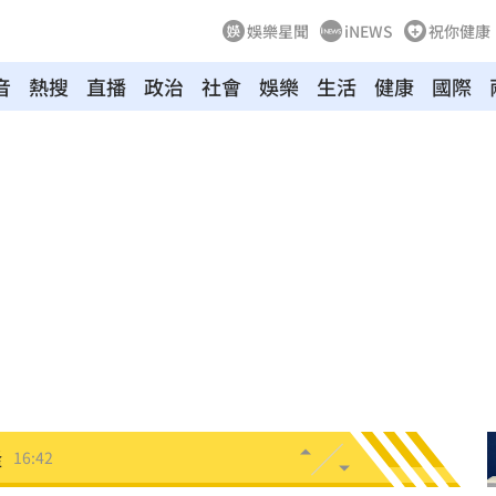
娛樂星聞
iNEWS
祝你健康
音
熱搜
直播
政治
社會
娛樂
生活
健康
國際
了
16:47
亡
16:47
曝
16:45
天亡
16:44
G了
16:43
隆
16:42
真相
16:41