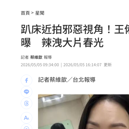
鬼門開遇日全食！命理師：別恐慌記住8
首頁
星聞
新／注意！這家汽車零件股 1830召開
趴床近拍邪惡視角！王
高市熊本勘災片「有鋼琴BGM」挨轟不
曝 辣洩大片春光
爸氣吃雞！走進超商開吃巨厚雞排 8塊桶
不只OpenAI！Meta旗下模型也駭入其
記者
蔡維歆
報導
2026/05/05 09:34:00
2026/05/05 16:14:07
更新
退出政壇求職…焦糖哥哥3輪面試沒錄取
記者蔡維歆／台北報導
剛分手李鍾碩 IU用前男友歌曲掀熱議
何志偉喊莫忘世上苦人多 韓國瑜脫口
紙鈔走入歷史？印度推塑膠鈔票防偽防
《同伊》女星要嫁了 曝9月嫁企業家男