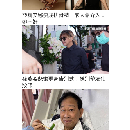
亞莉安娜瘦成排骨精　家人急介入：
她不好
孫燕姿悲慟現身告別式！送別摯友化
妝師