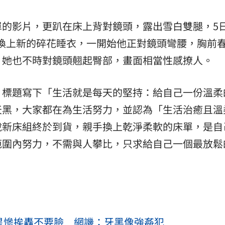
單的影片，更趴在床上背對鏡頭，露出雪白雙腿，5
換上新的碎花睡衣，一開始他正對鏡頭彎腰，胸前
，她也不時對鏡頭翹起臀部，畫面相當性感撩人。
，標題寫下「生活就是每天的堅持：給自己一份溫柔
天黑，大家都在為生活努力，並認為「生活治癒且溫
說新床組終於到貨，親手換上乾淨柔軟的床單，是自
範圍內努力，不需與人攀比，只求給自己一個最放鬆
男星慘挨轟不要臉 網譏：牙黑像強姦犯