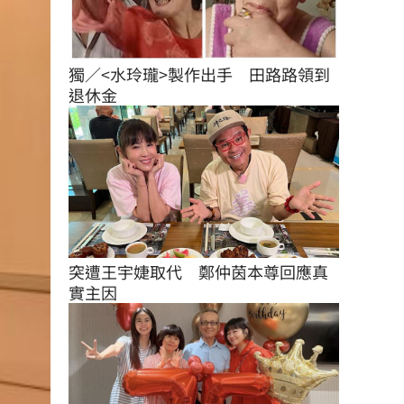
獨／<水玲瓏>製作出手　田路路領到
退休金
突遭王宇婕取代　鄭仲茵本尊回應真
實主因