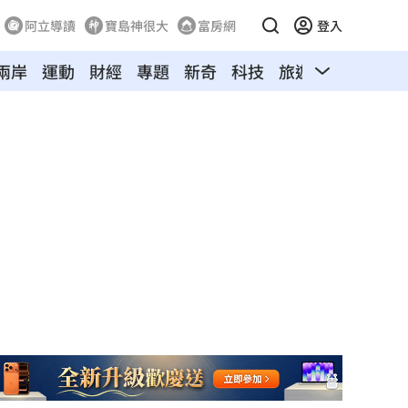
阿立導讀
寶島神很大
富房網
登入
兩岸
運動
財經
專題
新奇
科技
旅遊
汽車
寵物