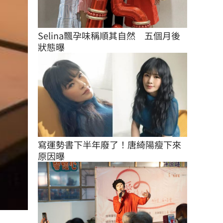
Selina飄孕味稱順其自然　五個月後
狀態曝
寫運勢書下半年廢了！唐綺陽瘦下來
原因曝