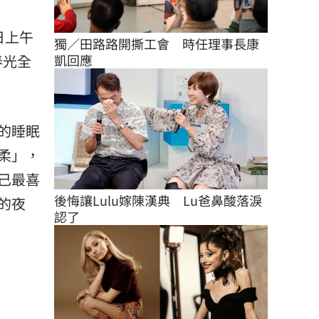
日上午
獨／田路路開撕工會　時任理事長康
春光全
凱回應
的睡眠
柔」，
己最喜
後悔讓Lulu嫁陳漢典　Lu爸鼻酸落淚
的夜
認了