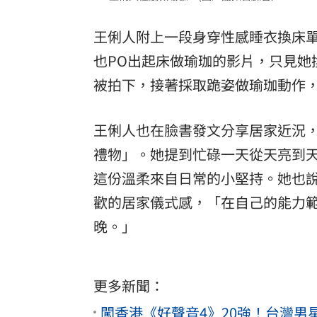
王俐人附上一段身穿性感睡衣換床
也PO出起床做瑜珈的影片，只見她
被拍下，接著採取跪姿做瑜珈動作
王俐人也在臉書發文分享居家近況
禮物」。她提到忙碌一天從天亮到
這份溫柔來自日常的小堅持。她也
歡的居家儀式感，「在自己的能力
晚。」
更多新聞：
闖香港《好聲音4》20強！台灣