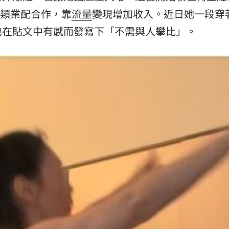
各類業配合作，靠
流量
變現增加收入。近日她一段穿
11:00
也在貼文中有感而發寫下「不需與人攀比」。