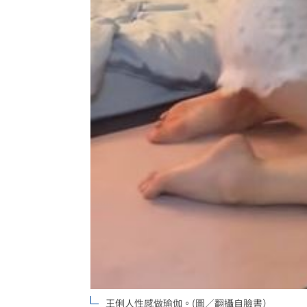
王俐人性感做瑜伽。(圖／翻攝自臉書）