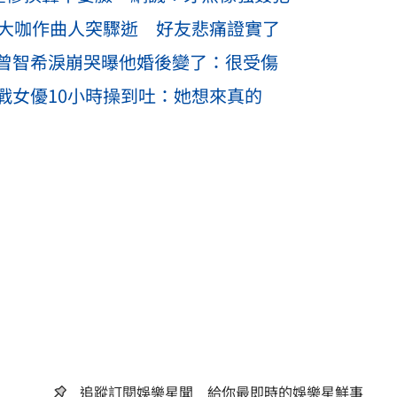
歲大咖作曲人突驟逝 好友悲痛證實了
曾智希淚崩哭曝他婚後變了：很受傷
戰女優10小時操到吐：她想來真的
追蹤訂閱娛樂星聞 給你最即時的娛樂星鮮事