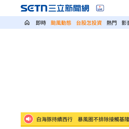
即時
颱風動態
台股怎投資
熱門
影
Elly突辣洩性感裸背 釣出親媽小S說話
公墓旁透天厝突竄火 女性長者倒臥2樓
女星認離婚後獨自養孩0收入 打工近況
撿玩具！3歲女童頭卡玩具廚房 搶救4
狂帶504包貴州刺梨汁！搭台馬之星秒G
白海豚持續西行 暴風圈不排除接觸基
AIRism不涼不是錯覺！店員看1數字揭