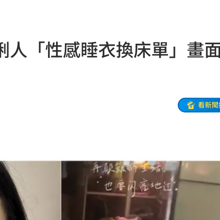
字
16:38
重訊
16:37
俐人「性感睡衣換床單」畫
恰當
16:35
雞
16:34
他公司
16:33
看新聞
16:33
16:30
這句
16:30
水
16:29
友
16:28