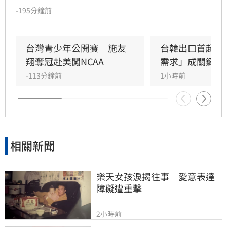
中國無權在台灣海峽實施交通管制，並嚴厲譴
-195分鐘前
責。
台灣青少年公開賽　施友
台韓出口首超日
翔奪冠赴美闖NCAA
需求」成關鍵
-113分鐘前
1小時前
相關新聞
樂天女孩淚揭往事　愛意表達
障礙遭重擊
2小時前