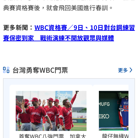
典賽資格賽後，就會飛回美國進行春訓。
更多新聞：
WBC資格賽／9日、10日對台鋼練習
賽保密到家 戰術演練不開放觀眾與媒體
台灣勇奪WBC門票
更多
龍仔無緣WB
首奪WBC八強門票　加拿大