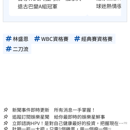
球迷熱情很感
退古巴變A組冠軍
林盛恩
WBC資格賽
經典賽資格賽
二刀流
新聞事件即時更新 所有消息一手掌握！
追蹤訂閱娛樂星聞 給你最即時的娛樂星鮮事
立即諮詢HPV！是對自己健康最好的投資，把握現在不
PR
嫌晚！
肚腩一抓一大把，只需1個雞蛋，用一個瘦一個
PR