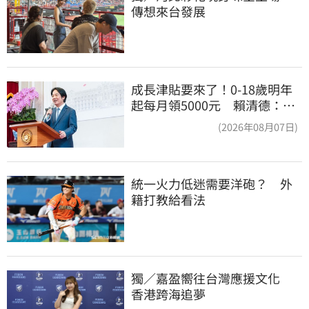
傳想來台發展
成長津貼要來了！0-18歲明年
起每月領5000元 賴清德：此
時不生更待何時
(2026年08月07日)
統一火力低迷需要洋砲？　外
籍打教給看法
獨／嘉盈嚮往台灣應援文化　
香港跨海追夢