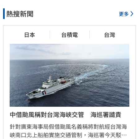
熱搜新聞
更多
日本
台積電
台灣
中借颱風稱對台灣海峽交管　海巡署譴責
針對廣東海事局假借颱風名義稱將對航經台灣海
峽南口北上船舶實施交通管制，海巡署今天駁斥