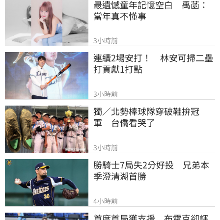
最遺憾童年記憶空白　禹菡：
當年真不懂事
3小時前
連續2場安打！　林安可掃二壘
打貢獻1打點
3小時前
獨／北勢棒球隊穿破鞋拚冠
軍　台僑看哭了
3小時前
勝騎士7局失2分好投　兄弟本
季澄清湖首勝
4小時前
首度首局獲支援　布雷克卻評