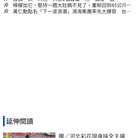
檸檬加它，堅持一週大肚腩不見了，重新回到45公斤
PR
黃仁勳點名「下一波浪潮」鴻海集團率先大爆發 台股
這族群全面噴出
延伸閱讀
獨／河北彩花現身味全主場　