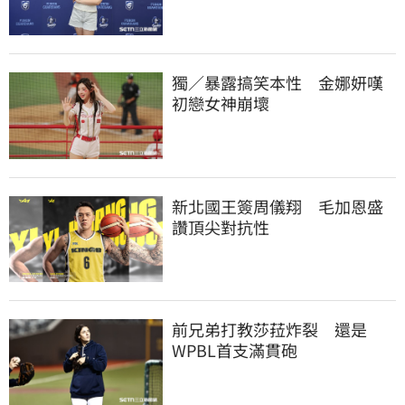
獨／暴露搞笑本性　金娜妍嘆
初戀女神崩壞
新北國王簽周儀翔　毛加恩盛
讚頂尖對抗性
前兄弟打教莎菈炸裂　還是
WPBL首支滿貫砲