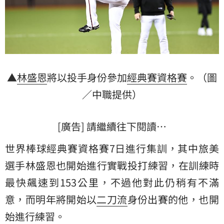
▲
林盛恩
將以投手身份參加
經典賽資格賽
。（圖
／中職提供）
[廣告] 請繼續往下閱讀…
世界棒球經典賽資格賽7日進行集訓，其中旅美
選手林盛恩也開始進行實戰投打練習，在訓練時
最快飆速到153公里，不過他對此仍稍有不滿
意，而明年將開始以
二刀流
身份出賽的他，也開
始進行練習。