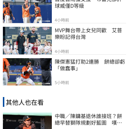
球威僅D等級
4小時前
MVP舞台帶上女兒同歡　艾菩
樂盼記得台灣
4小時前
陳傑憲猛打助2連勝　餅總卻虧
「做蠢事」
5小時前
其他人也在看
中職／陳鏞基退休誰接班？餅
總早替獅隊規劃好藍圖 嘆新