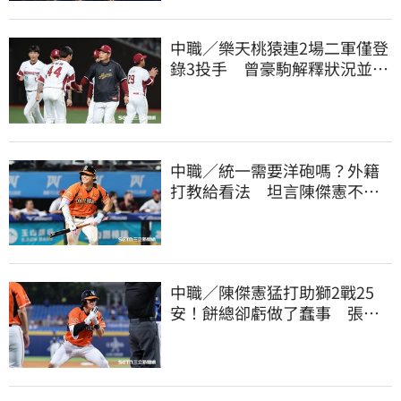
中職／樂天桃猿連2場二軍僅登
錄3投手 曾豪駒解釋狀況並透
露已有補強
中職／統一需要洋砲嗎？外籍
打教給看法 坦言陳傑憲不能
天天4安扛全隊
中職／陳傑憲猛打助獅2戰25
安！餅總卻虧做了蠢事 張翔
短打傷退不樂觀