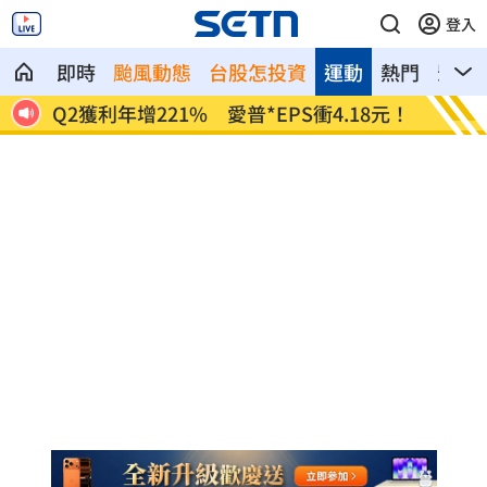
登入
即時
颱風動態
台股怎投資
運動
熱門
影音
8元！
宏福苑大火調查出爐！菸頭引燃施工雜物
定投1
位！