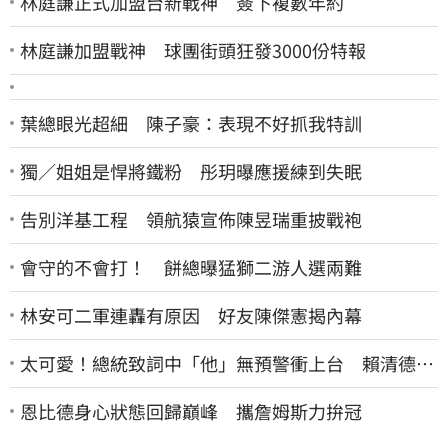
林庭謙正式加盟台新戰神 簽下複數年約
林庭謙加盟戰神 球團街頭狂發3000份特報
葉總眼光超細 陳子豪：表現不好抓我特訓
獨／姐姐是悍將鐵粉 彤玥曝應援練到失眠
告別洋基工程 領航猿宣佈陳昱瑞重披戰袍
會守的不會打！ 餅總曝猛獅二游人選兩難
林安可二軍連轟有原因 好友陳傑憲揭內幕
太可愛！總統致詞中「他」無預警衝上台 賴清德笑
喊：卸任再交棒給你
恩比德身心狀態回歸巔峰 攜詹姆斯力拚冠