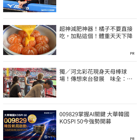
生代安定感不足
超神減肥神器！橘子不要直接
吃，加點這個！體重天天下降
PR
獨／河北彩花現身天母棒球
場！傳想來台發展 味全：歡
迎各界人士進場
009829掌握AI關鍵 大華韓國
KOSPI 50今強勢開募
PR