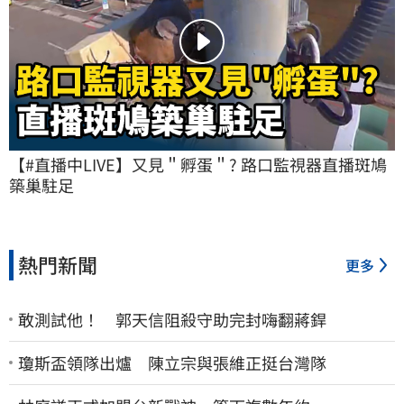
【#直播中LIVE】又見＂孵蛋＂? 路口監視器直播斑鳩
築巢駐足
熱門新聞
更多
敢測試他！ 郭天信阻殺守助完封嗨翻蔣銲
瓊斯盃領隊出爐 陳立宗與張維正挺台灣隊