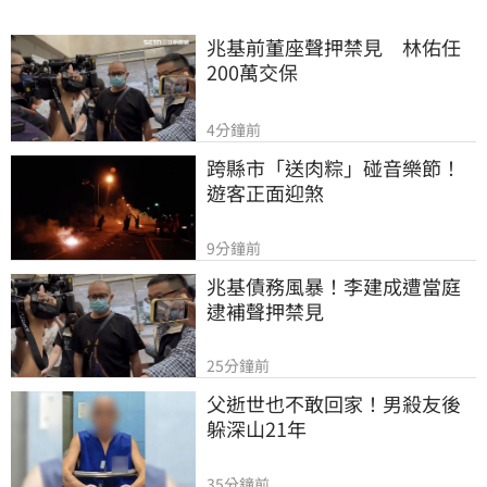
兆基前董座聲押禁見　林佑任
200萬交保
4分鐘前
跨縣市「送肉粽」碰音樂節！
遊客正面迎煞
9分鐘前
兆基債務風暴！李建成遭當庭
逮補聲押禁見
25分鐘前
父逝世也不敢回家！男殺友後
躲深山21年
35分鐘前