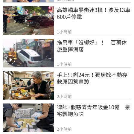
高雄轎車暴衝連3撞！波及13車
600戶停電
1小時前
拖吊車「沒綁好」！　百萬休
旅重摔滑落
1小時前
手上只剩24元！獨居嬤不動存
款原因惹鼻酸
2小時前
律師+假慈濟青年吸金10億　豪
宅飄鮑魚味
2小時前