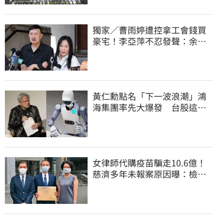
獨家／曹雨婷遭控拿工會錢買
豪宅！李亞萍不忍發聲：余天
管工會都貼錢
黃仁勳點名「下一波浪潮」鴻
海集團率先大爆發 台股這族
群全面噴出
女律師代購疫苗騙走10.6億！
慈濟多年未報案原因曝：檢警
上門才知被騙