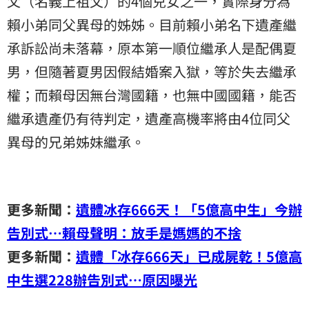
父（名義上祖父）的4個兒女之一，實際身分為
賴小弟同父異母的姊姊。目前賴小弟名下遺產繼
承訴訟尚未落幕，原本第一順位繼承人是配偶夏
男，但隨著夏男因假結婚案入獄，等於失去繼承
權；而賴母因無台灣國籍，也無中國國籍，能否
繼承遺產仍有待判定，遺產高機率將由4位同父
異母的兄弟姊妹繼承。
更多新聞：
遺體冰存666天！「5億高中生」今辦
告別式…賴母聲明：放手是媽媽的不捨
更多新聞：
遺體「冰存666天」已成屍乾！5億高
中生選228辦告別式…原因曝光