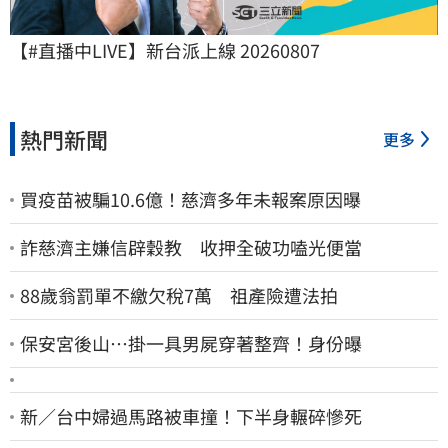
【#直播中LIVE】新台派上線 20260807
熱門新聞
更多
買疫苗被騙10.6億！慈濟多年未報案原因曝
詐慈濟主嫌信辟穀教 收押全破功嗑光便當
88歲翁罰單不繳欠稅7萬 祖產險遭法拍
保安宮後山…掛一具男屍穿著整齊！身份曝
新／台中婦過馬路被車撞！下半身輾碎慘死