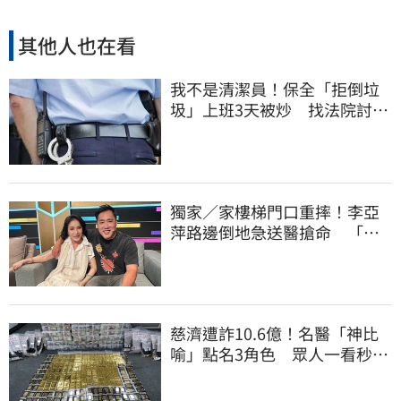
其他人也在看
我不是清潔員！保全「拒倒垃
圾」上班3天被炒 找法院討公
道結果出爐
獨家／家樓梯門口重摔！李亞
萍路邊倒地急送醫搶命 「最
新傷況」曝
慈濟遭詐10.6億！名醫「神比
喻」點名3角色 眾人一看秒懂
讚：好傳神