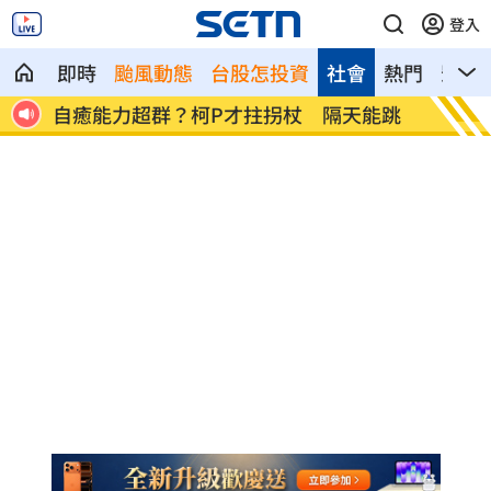
登入
即時
颱風動態
台股怎投資
社會
熱門
影音
能跳
兆基債務風暴！李建成遭當庭逮補聲押禁
父逝世
見