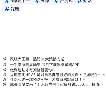
5億高中生
五億
告別式
姑姑
報應
改版大回饋 熱門3C大獎接力送
一手掌握明星動態 即刻下載娛樂星聞APP
做到這點才有資格說愛你
PR
立即諮詢HPV！是對自己健康最好的投資，把握現在不
PR
嫌晚！
伴侶和妳一起預防HPV，才有資格說愛妳！
PR
成長津貼要來了！0-18歲明年起每月領5000元 賴清
德：此時不生更待何時