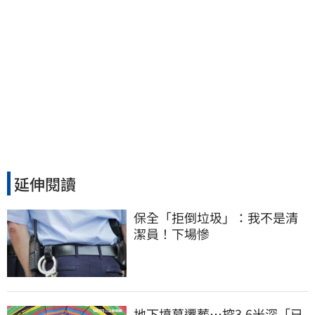
延伸閱讀
保全「拒倒垃圾」：我不是清
潔員！下場慘
地下墳墓遷葬…挖3.6米深「已