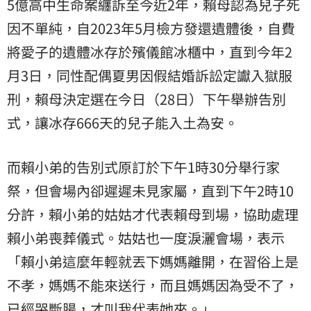
5億高中生命案纏訴至今近2年，賴母認為兒子死
因不單純，自2023年5月檢方發還遺體後，自費
將愛子的遺體冰存於殯儀館冰櫃中，直到今年2
月3日，同性配偶夏男因假結婚訴訟定讞入獄服
刑，賴母決定選在今日（28日）下午舉辦告別
式，讓冰存666天的兒子能入土為安。
而賴小弟的告別式原訂於下午1時30分舉行家
祭，但會場內卻遲遲未見家屬，直到下午2時10
分許，賴小弟的姑姑才代表賴母到場，協助處理
賴小弟喪葬儀式。姑姑也一度淚灑會場，表示
「賴小弟這麼年輕就丟下媽媽離開，在習俗上是
不孝，媽媽不能來送行，而且媽媽因為受不了，
已經哭斷腸，才叫我代表她來。」