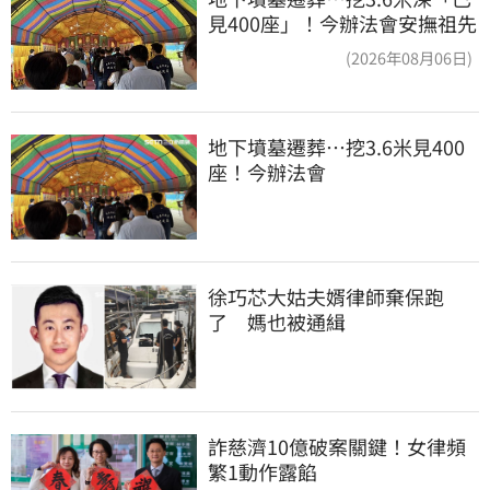
見400座」！今辦法會安撫祖先
(2026年08月06日)
地下墳墓遷葬…挖3.6米見400
座！今辦法會
徐巧芯大姑夫婿律師棄保跑
了　媽也被通緝
詐慈濟10億破案關鍵！女律頻
繁1動作露餡