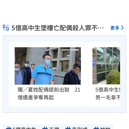
5億高中生墜樓亡配偶殺人罪不起
更多
訴
獨／夏姓配偶提前出獄　21
5億高中生婚
億遺產爭奪再起
男一毛拿不到