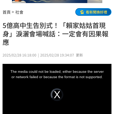
首頁
社會
看新聞換好禮
5億高中生告別式！「賴家姑姑首現
身」淚灑會場喊話：一定會有因果報
應
2025/02/28 16:18:00
2025/02/28 19:34:07
更新
This
is
a
The media could not be loaded, either because the server
modal
window.
or network failed or because the format is not supported.
Video
Player
is
loading.