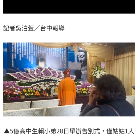
記者吳泊萱／台中報導
▲
5億高中生
賴小弟28日舉辦
告別式
，僅
姑姑
1人