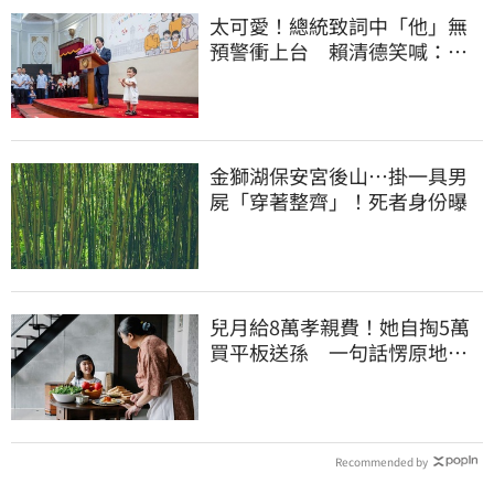
太可愛！總統致詞中「他」無
預警衝上台 賴清德笑喊：卸
任再交棒給你
金獅湖保安宮後山…掛一具男
屍「穿著整齊」！死者身份曝
兒月給8萬孝親費！她自掏5萬
買平板送孫 一句話愣原地
「傷心不已」
Recommended by