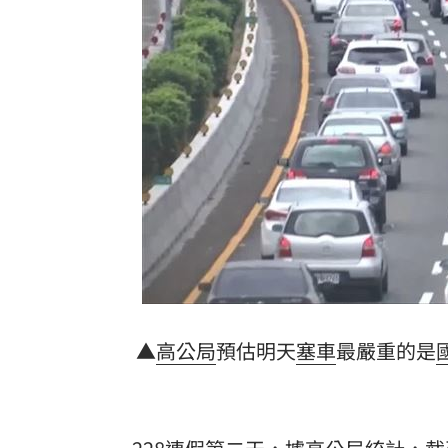
白海豚最快今發海警！專家曝停班停課
「這10檔」領漲狂飆！海外ETF反攻
06:
19歲男上國道「離奇火燒車」3人急逃保
詐慈濟10.6億住豪宅 女律師豪奢生活
台灣彩券開獎直播中
20:31
LIVE三立+24小時直播
15:27
三立iNEWS新聞台線上直播
18:00
理想混蛋號召粉絲跨海追星吃美食！
18:
▲
高公局
預估明天
塞車
最嚴重的是