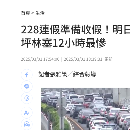
川普簽行政命令！限出生公民權禁生育
首頁
生活
王凱靈堂照惹淚 竟是「送媽媽的禮物
228連假準備收假！明
新／國道事故！車卡匝道…駕駛受困、
坪林塞12小時最慘
7縣市大雨特報開轟 白海豚減慢、雨炸
國道傳嚴重事故！2車碰撞「撇頭」3人
2025/03/01 17:54:00
2025/03/01 18:39:31
更新
盤前／台指夜盤彈285點 台股拚延續反
記者張雅筑／綜合報導
美股多收黑！道瓊跌464點 費半小漲39
今迎立秋！「5星座、5生肖」財運旺到
白海豚恐發陸警？專家曝暴風圈觸陸2關
網紅肥大叔猝逝！網淚：一直覺得怪
06: