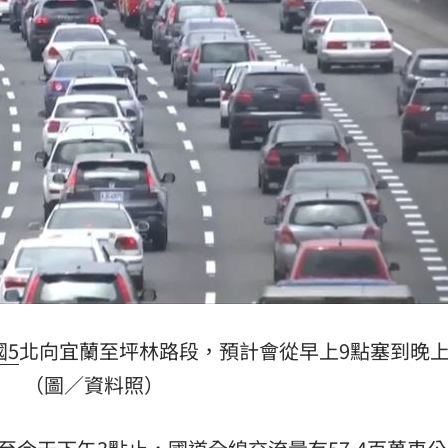
機率
06:06
05
命
06:04
曝光
06:00
15
國5
北向宜蘭至坪林路段，預計會從早上9點塞到晚上
（圖／資料照）