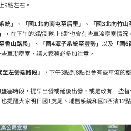
上9點左右。
系統」
、
「國1北向南屯至后里」
、
「國3北向竹山
」
，在下午的3點到晚上8點也會有些車流壅塞情況
至香山路段」
、
「國4潭子系統至豐勢」
以及
「國6
一些車潮壅塞，請大家務必多加注意。
武至左營端路段」
，下午3點到8點也會有些車流的
的壅塞時段，提早出發或延後出發，或是改有一些替
也提醒大家明日國1虎尾、埔鹽系統和國3西濱12