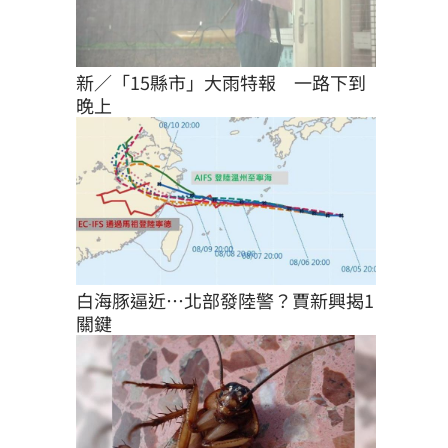
新／「15縣市」大雨特報　一路下到
晚上
白海豚逼近…北部發陸警？賈新興揭1
關鍵