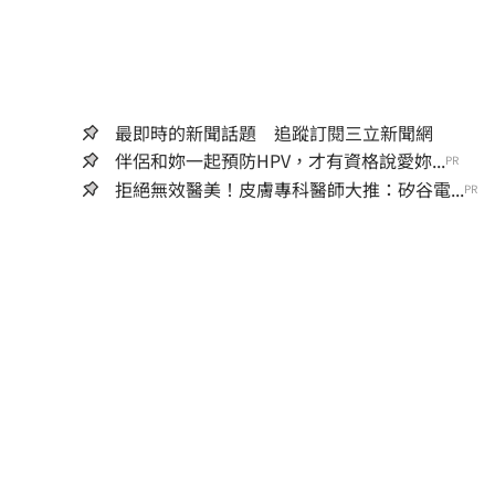
最即時的新聞話題 追蹤訂閱三立新聞網
伴侶和妳一起預防HPV，才有資格說愛妳...
PR
拒絕無效醫美！皮膚專科醫師大推：矽谷電...
PR