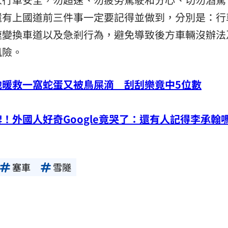
還有上國道前三件事一定要記得並做到，分別是：行
速變換車道以及急剎行為，避免導致後方車輛沒辦法
風險。
他暖救一窩蛇蛋又被鳥屎滴 刮刮樂竟中5位數
！外國人好奇Google竟哭了：還有人記得李承翰
塞車
雪隧