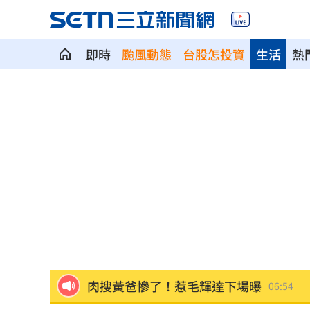
即時
颱風動態
台股怎投資
生活
熱
揭美中角力暗潮 謝金河：台灣1類人危
車界女神忍7年職場性騷！李冠儀強勢回
醫曝「1情緒」恐是失智症警訊:大腦發炎
平均大賺88%！「10檔」台股老牌基金
以AI對抗AI！北富銀組金融業防詐聯盟
0
肉搜黃爸慘了！惹毛輝達下場曝
06:54