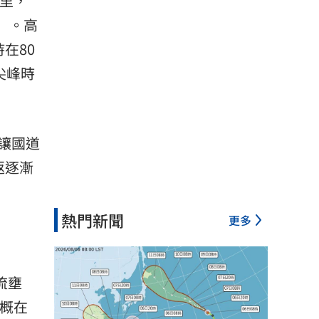
公里，
」。高
在80
尖峰時
讓國道
返逐漸
熱門新聞
更多
流壅
概在