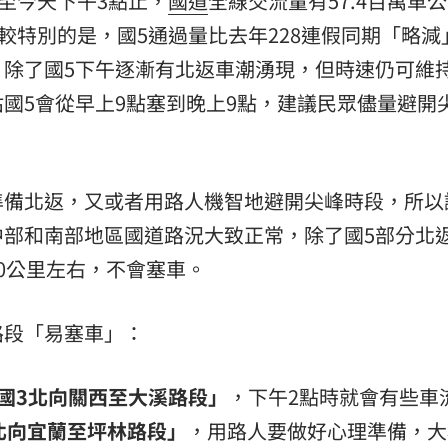
截至今天下午3點止，
國道
全線交流量有57.4百萬車
較特別的是，國5通過量比去年228連假同期「略減
除了國5下午逐漸有北返車潮湧現，但時速仍可維持
國5會從早上9點塞到晚上9點，建議民眾儘量避開
準備北返，又或者用路人機智地避開尖峰時段，所以
中部和南部地區國道路況大致正常，除了國5部分北
0公里左右，不會塞車。
路段「易塞車」：
國3北向關西至大溪路段」
，下午2點時就會有些車
北向宜蘭至坪林路段」
，用路人要做好心理準備，大