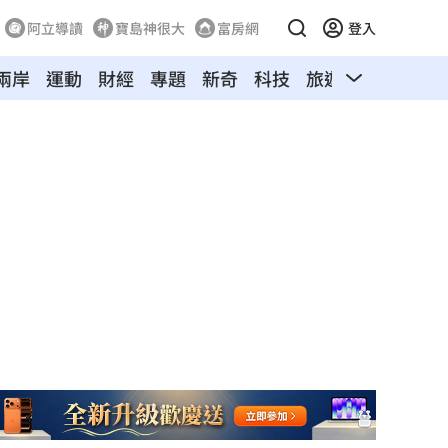
阿立導讀
寶島神很大
富房網
登入
兩岸
運動
財經
專題
新奇
科技
旅遊
汽車
寵物