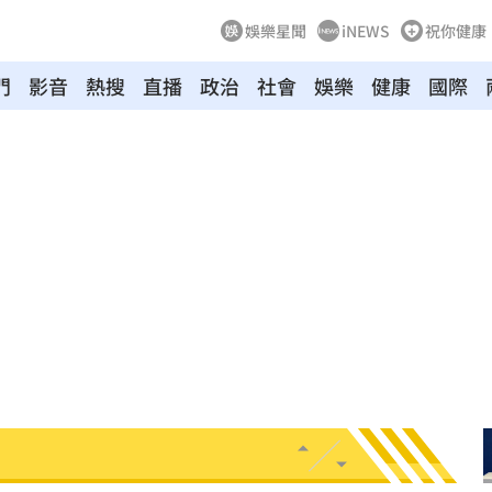
娛樂星聞
iNEWS
祝你健康
門
影音
熱搜
直播
政治
社會
娛樂
健康
國際
險
07:13
歸
07:11
中
07:08
07:00
7:00