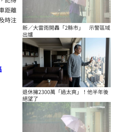
車距離
及時注
新／大雷雨開轟「2縣市」　示警區域
出爐
嗎
退休擁2300萬「過太爽」！他半年後
絕望了