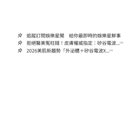
追蹤訂閱娛樂星聞 給你最即時的娛樂星鮮事
拒絕醫美冤枉錢！皮膚權威指定：矽谷電波...
PR
2026美肌新趨勢「外泌體＋矽谷電波X...
PR