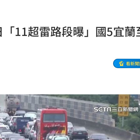
旅遊
06:50
」
06:41
日「11超雷路段曝」國5宜蘭
昏迷
06:39
3天
06:38
送醫
06:24
看新聞
彈
06:21
點
06:12
爆
06:10
鍵
06:08
07