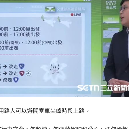
用路人可以避開塞車尖峰時段上路。
家行車安全，勿超速、勿疲勞駕駛和分心、切勿酒駕