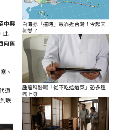
至中興
白海豚「這時」最靠近台灣！今起天
氣變了
。此
西向舊
壅塞。
腫瘤科醫曝「從不吃這道菜」恐多種
代道
癌上身
點到晚