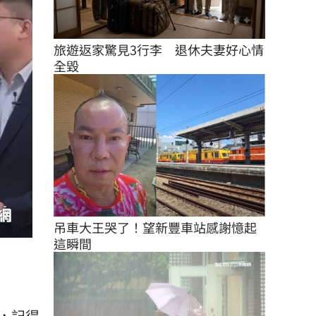
旅遊返家驚見3行李　退休夫妻好心情
全毀
吊車大王哭了！望新豐車站感謝憶起
這瞬間
，記得