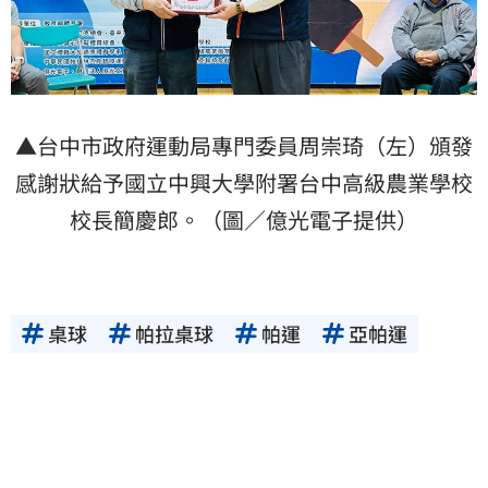
▲台中市政府運動局專門委員周崇琦（左）頒發
感謝狀給予國立中興大學附署台中高級農業學校
校長簡慶郎。（圖／億光電子提供）
桌球
帕拉桌球
帕運
亞帕運