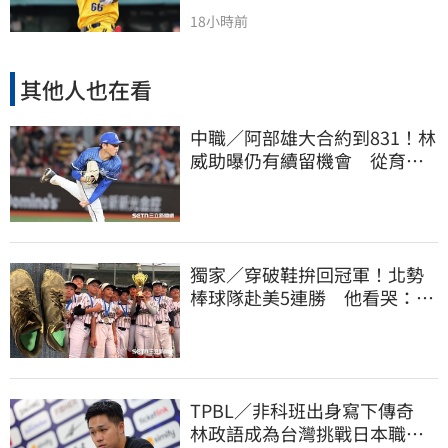
18小時前
其他人也在看
中職／阿部雄大合約到831！林
威助曝仍有續留機會 從育成
上一軍獲肯定
獨家／穿破鞋拚回冠軍！北勢
棒球隊赴美5連勝 他看哭：台
灣囡仔的韌性
TPBL／非科班出身寫下傳奇
林政語成為台灣挑戰日本職籃