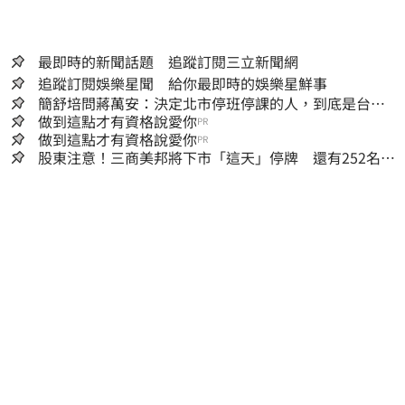
最即時的新聞話題 追蹤訂閱三立新聞網
追蹤訂閱娛樂星聞 給你最即時的娛樂星鮮事
簡舒培問蔣萬安：決定北市停班停課的人，到底是台北
市長，還是氣象署？
做到這點才有資格說愛你
PR
做到這點才有資格說愛你
PR
股東注意！三商美邦將下市「這天」停牌 還有252名千
張大戶