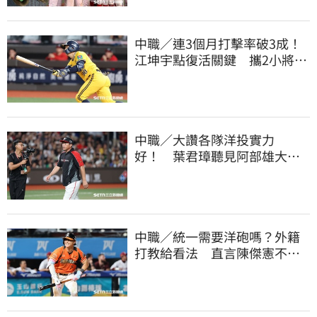
中職／連3個月打擊率破3成！
江坤宇點復活關鍵 攜2小將赴
美特訓見成效
中職／大讚各隊洋投實力
好！ 葉君璋聽見阿部雄大被
註銷好吃驚
中職／統一需要洋砲嗎？外籍
打教給看法 直言陳傑憲不能
天天4安扛全隊