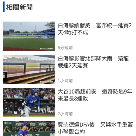
相關新聞
白海豚續發威　富邦統一延賽2
天4戰打不成
6分鐘前
白海豚影響北部降大雨　猿龍
戰連2天延賽
1小時前
大谷10局超前安　道奇險逃9年
來最長8連敗
2小時前
費柴德遭DFA後　又與水手重簽
小聯盟合約