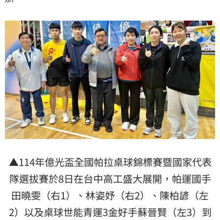
▲114年億光盃全國帕拉桌球錦標賽暨國家代表
隊選拔賽於8日在台中高工盛大展開，帕運國手
田曉雯（右1）、林姿妤（右2）、陳柏諺（左
2）以及桌球世能青運3金好手蘇晉賢（左3）到