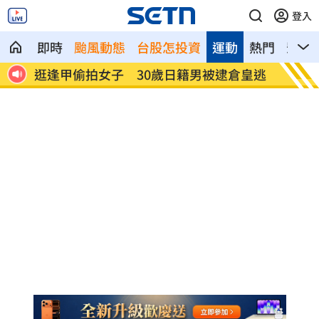
登入
即時
颱風動態
台股怎投資
運動
熱門
影音
皇逃
姜厚任揭「和女友前夫是好友」撇小三傳
挺賴瑞
言