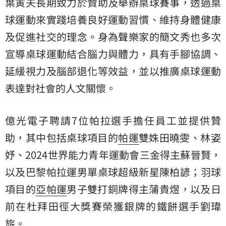
葉寅夫長期致力於贊助及舉辦桌球賽事，透過桌
球運動來實踐培養良好運動習慣、維持身體健康
及促進社交的理念。身為聲樂家的簡文秀也多次
宣導桌球運動結合腦力與體力，具有手腳協調、
延緩視力及腦部退化等效益，並以推廣桌球運動
表達對社會的人文關懷。
億光電子聘請7位帕拉選手擔任員工並提供贊
助，其中包括桌球項目的
帕運
雙姝田曉雯、林姿
妤、2024世界能力青年運動會三金得主蘇晉賢，
以及巴黎帕拉運男單桌球超級新星陳柏諺；羽球
項目的
亞帕運
男子雙打銅牌得主蒲貴煜，以及日
前在杜拜田徑大獎賽榮獲銀牌的鐵餅選手劉瑋
旂。