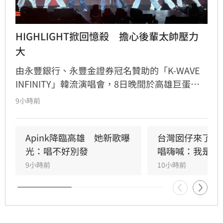
HIGHLIGHT掀回憶殺　擔心後輩太帥壓力
大
由永豐銀行、永豐金證券冠名贊助的「K-WAVE 
INFINITY」韓流演唱會，8日晚間於高雄巨蛋熱
力開唱，集結NEWBEAT、FLARE U、CRAVITY、
9小時前
Apink及HIGHLIGHT五組人氣韓星，從新生代團
體到韓流經典代表接力登台，滿場粉絲高舉手燈
熱情應援，尖叫與歡呼聲一路未停，最後由
Apink降臨高雄　她新歌曝
台灣囡仔來了　
HIGHLIGHT壓軸接管舞台，將現場氣氛推向最高
光：唱不好別發
唱嗨喊：我是誰
潮。
9小時前
10小時前