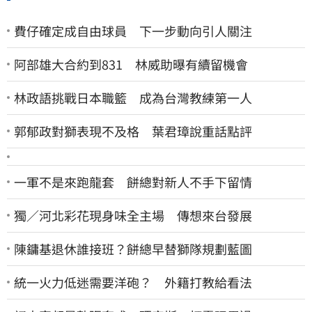
費仔確定成自由球員 下一步動向引人關注
阿部雄大合約到831 林威助曝有續留機會
林政語挑戰日本職籃 成為台灣教練第一人
郭郁政對獅表現不及格 葉君璋說重話點評
一軍不是來跑龍套 餅總對新人不手下留情
獨／河北彩花現身味全主場 傳想來台發展
陳鏞基退休誰接班？餅總早替獅隊規劃藍圖
統一火力低迷需要洋砲？ 外籍打教給看法