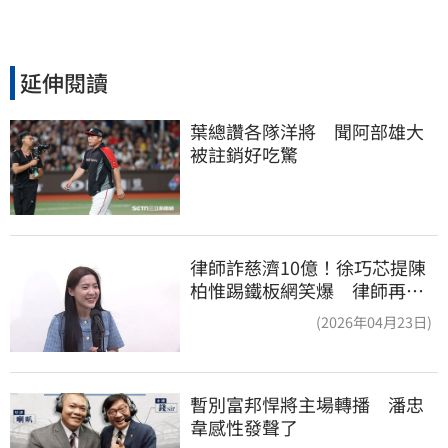
延伸閱讀
葉總讚各隊洋將　聞阿部雄大
被註銷好吃驚
律師詐慈濟10億！徐巧芯提陳
柏惟踢鐵板網笑爆 律師再曬1
照補刀
(2026年04月23日)
暫別富邦悍將主場轉播　潘忠
韋感性發聲了