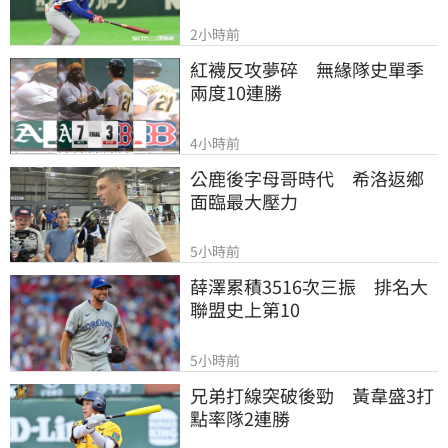
2小時前
紅襪反攻夢碎　無緣隊史單季
兩度10連勝
4小時前
公鹿後字母哥時代　希洛返鄉
面臨最大壓力
5小時前
薛澤累積3516次三振　排名大
聯盟史上第10
5小時前
兄弟打線突破後勁　黃韋盛3打
點率隊2連勝