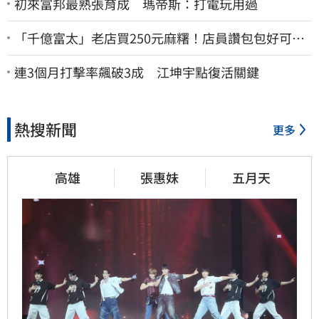
初來富邦最熟張育成 瑪帝斯：打電玩用過
「千億富太」老店買250元麻糬！店員讚包包好可
愛 笑回：我自己做的
連3個月打擊率飆破3成 江坤宇點復活關鍵
熱搜新聞
更多
高雄
張惠妹
五月天