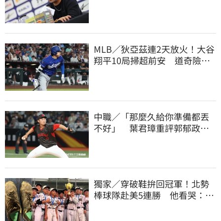
教練第一人
MLB／狄亞茲連2天放火！大谷
翔平10局掃超前安 道奇險逃9
年來最長8連敗
中職／「那麼久給你準備都丟
不好」 葉君璋重評郭郁政對
獅表現
獨家／穿破鞋拚回冠軍！北勢
棒球隊赴美5連勝 他看哭：台
灣囡仔的韌性