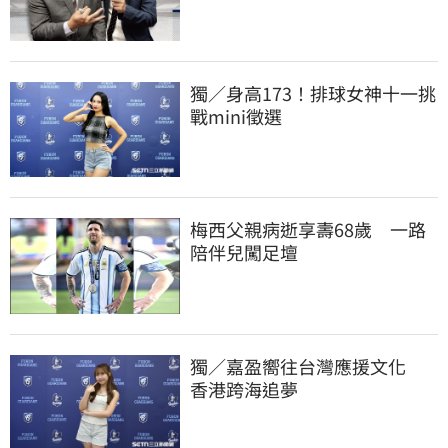
獨／身高173！排球女神十一挑
戰mini徵選
梅西父親病逝享壽68歲　一路
陪伴兒闖足壇
獨／嘉盈嚮往台灣應援文化　
香港跨海追夢