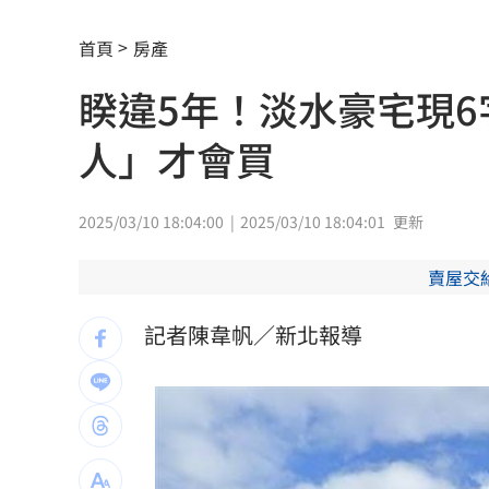
鋼鐵爸悲慟回憶300天！父母愛犬摯友過
首頁
房產
《玫瑰瞳鈴眼》隔27年突翻紅 老粉全
睽違5年！淡水豪宅現
長榮航12/1直飛印度德里 放眼商務與
人」才會買
黃仁勳個資外洩 「黑夜奇俠」等12人
連戰二媳動怒點名財政部 開轟：不負
2025/03/10 18:04:00
2025/03/10 18:04:01
更新
比加工食品毒！它害人愈吃愈餓、生一
賣屋交
原民抗議傅崐萁被架走 4小黨要求究責
記者陳韋帆／新北報導
攝影爆跳槽李多慧！Joeman憂建文離
專家：「這裡」有機會單獨發白海豚陸
印度男來台觀光又偷又騙…把全聯當提