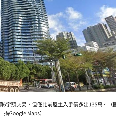
0％
11:04
買房
11:04
擊
11:02
喜歡
11:02
可能
12:00
」
18:00
價6字頭交易，但僅比前屋主入手價多出135萬。（
攝Google Maps）
意
13:00