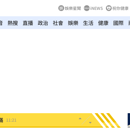
娛樂星聞
iNEWS
祝你健康
音
熱搜
直播
政治
社會
娛樂
生活
健康
國際
」
11:26
怒轟
11:26
田裡
11:23
投送
11:22
11:21
瞞
11:21