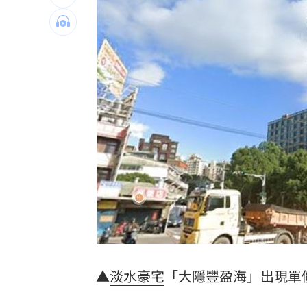
白海豚暴風侵襲率北北基破4成！1縣市6
來台搭北捷偷卡盜刷！港男撈百萬準備
傳陸客在港投保收益需繳稅 保險股衝
東發號遭出征！蔣萬安：麵線油飯我都
台灣彩券開獎直播中
20:31
LIVE三立+24小時直播
15:27
三立iNEWS新聞台線上直播
18:00
市場到酒場料理！可果美蕃茄醬創無限
父親節送會拉筋的按摩椅 爸爸「筋歡喜
▲
淡水
豪宅
「大隱豐盈海」出現單
油品食安事件引關注 挑選保健食品要注