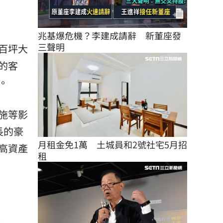
兆基爆危機？李建成請辭　新董座發
三聲明
百坪大
的客
。
施等影
長的豪
月租金免1萬　土城員和2號社宅5月招
高資產
租