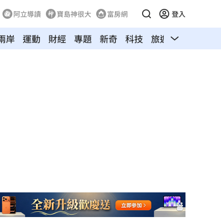
阿立導讀
寶島神很大
富房網
登入
兩岸
運動
財經
專題
新奇
科技
旅遊
汽車
寵物