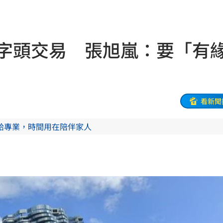
世
11:20
瘋了
11:19
6字頭交易 張旭嵐：要「有
轉運
11:19
起訴
11:17
責任
11:15
看新聞
堆病
11:14
給專業，時間用在陪伴家人
11:10
職發聲
11:08
警
11:08
款機
11:06