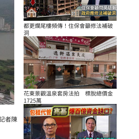
都更爛尾樓頻傳！住保會籲修法補破
洞
花東景觀溫泉套房法拍　標脫總價金
1725萬
記者陳