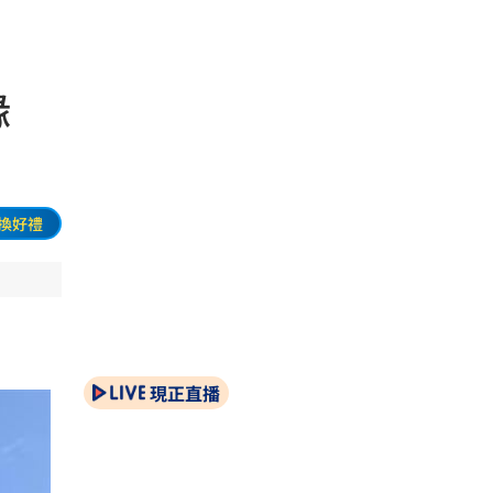
緣
換好禮
現正直播