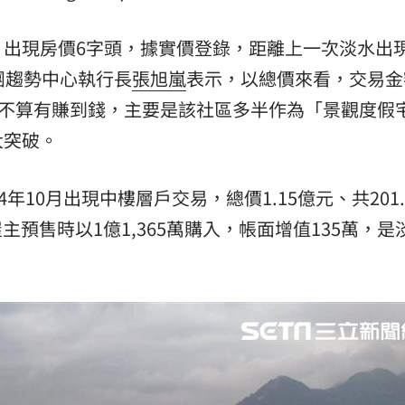
:00
」出現房價6字頭，據實價登錄，距離上一次淡水出
11:00
團趨勢中心執行長
張旭嵐
表示，以總價來看，交易金
並不算有賺到錢，主要是該社區多半作為「景觀度假
大突破。
年10月出現中樓層戶交易，總價1.15億元、共201.
主預售時以1億1,365萬購入，帳面增值135萬，是