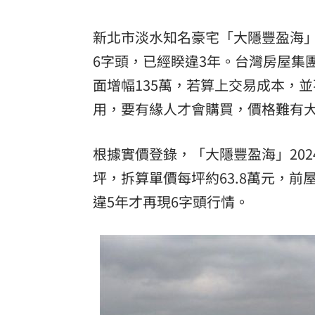
罕病博士彭士齊 輪椅上的生命覺醒！
11
新北市淡水知名豪宅「大隱豐盈海
酷澎「爸氣父親節」國際官方品牌齊聚
6字頭，已經睽違3年。台灣房屋集
面增幅135萬，若算上交易成本，
用，要有緣人才會購買，價格難有
根據實價登錄，「大隱豐盈海」2024
坪，拆算單價每坪約63.8萬元，前屋
違5年才再現6字頭行情。