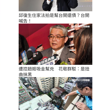
邱復生住家法拍是幫台開還債？台開
喊告！
遭控趙姬吸金幫兇　花敬群駁：是扭
曲抹黑