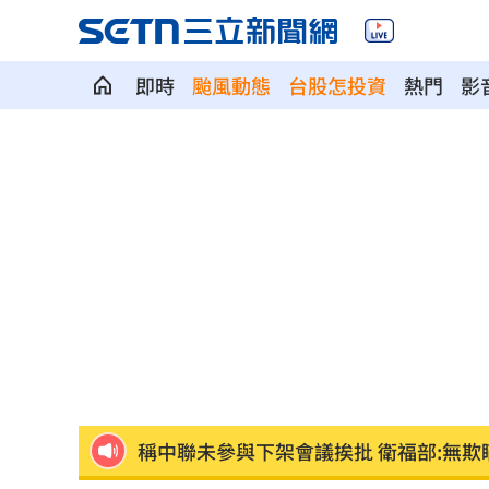
即時
颱風動態
台股怎投資
熱門
影
傅子純離世2個月 妻淚曝他「最後遺願
「央行總裁惱羞成怒」真相曝 阮慕驊
苗栗離奇命案！26歲男消失16天…死在
漢光42／跨區增援！契努克、黑鷹兵力
記憶體族群狂歡 它告終連4亮紅燈漲停
稱中聯未參與下架會議挨批 衛福部:無欺