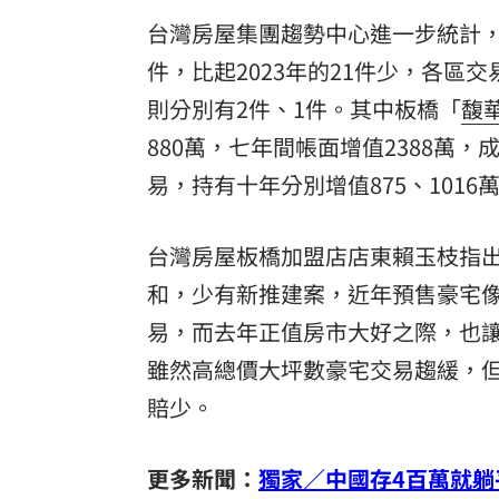
台灣房屋集團趨勢中心進一步統計，
件，比起2023年的21件少，各區
則分別有2件、1件。其中板橋「
馥
880萬，七年間帳面增值2388萬
易，持有十年分別增值875、1016
台灣房屋板橋加盟店店東賴玉枝指
和，少有新推建案，近年預售豪宅
易，而去年正值房市大好之際，也
雖然高總價大坪數豪宅交易趨緩，
賠少。
更多新聞：
獨家／中國存4百萬就躺