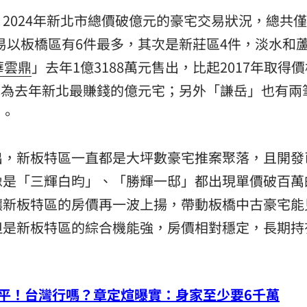
2024年新北市總價破億元的豪宅交易狀況，總共僅
交易以板橋區有6件最多，其次是新莊區4件，淡水和
華雲鼎
」去年1億3188萬元售出，比起2017年取得價
，成為去年新北最賺錢的億元宅；另外「謙岳」也有兩
萬。
出，新板特區一直都是大坪數豪宅推案聚落，且開發
像是「三輝白昀」、「勝輝一邸」都出現單價破百萬
讓新板特區的房價再一波上揚，帶動板橋中古豪宅能
但是新板特區的綜合機能強，房價相對穩定，長期持
平！台灣行嗎？章定煊曝實：身家至少要6千萬