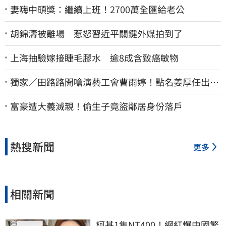
妻嗨中頭獎：繼續上班！2700萬全匯給老公
胡錦濤被離場 惹怒習近平關鍵外媒拍到了
上海抽驗嫁接睫毛膠水 逾8成含致癌敏物
獨家／田路路開嗆演藝工會曹雨婷！點名姜厚任出
來 他16字回應了
富豪遭大義滅親！偷生子竟盜鄰居身份落戶
熱搜新聞
更多
相關新聞
柯基1隻NT400！網紅爆中國繁