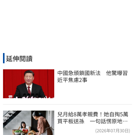
延伸閱讀
中國急頒鎖國新法　他驚曝習
近平焦慮2事
兒月給8萬孝親費！她自掏5萬
買平板送孫 一句話愣原地
「傷心不已」
(2026年07月30日)