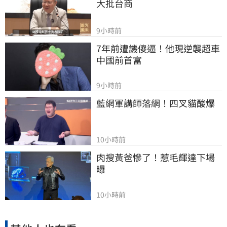
大批台商
9小時前
7年前遭譏傻逼！他現逆襲超車
中國前首富
9小時前
藍網軍講師落網！四叉貓酸爆
10小時前
肉搜黃爸慘了！惹毛輝達下場
曝
10小時前