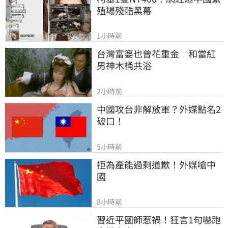
殖場殘酷黑幕
1小時前
台灣富婆也曾花重金　和當紅
男神木桶共浴
2小時前
中國攻台非解放軍？外媒點名2
破口！
5小時前
拒為產能過剩道歉！外媒嗆中
國
8小時前
習近平國師惹禍！狂言1句嚇跑