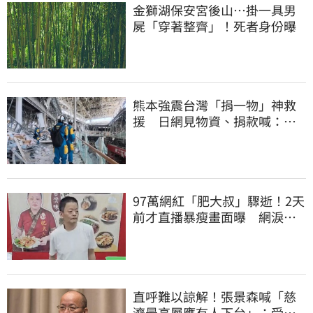
金獅湖保安宮後山…掛一具男
屍「穿著整齊」！死者身份曝
熊本強震台灣「捐一物」神救
援 日網見物資、捐款喊：給
台灣統治算了
97萬網紅「肥大叔」驟逝！2天
前才直播暴瘦畫面曝 網淚
崩：一路好走
直呼難以諒解！張景森喊「慈
濟最高層應有人下台」：受害