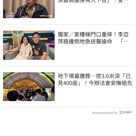
者是捐款的大眾
獨家／家樓梯門口重摔！李亞
萍路邊倒地急送醫搶命 「最
新傷況」曝
地下墳墓遷葬…挖3.6米深「已
見400座」！今辦法會安撫祖先
Recommended by