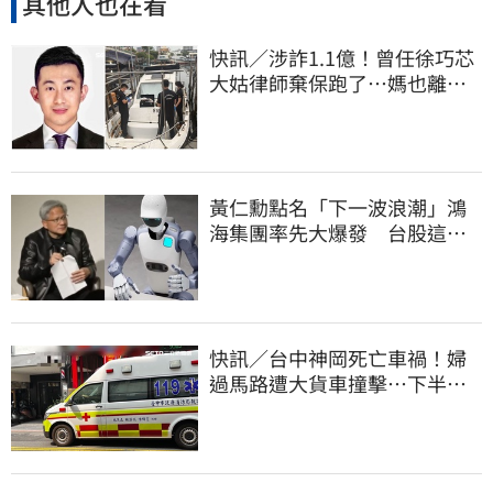
其他人也在看
快訊／涉詐1.1億！曾任徐巧芯
大姑律師棄保跑了…媽也離
境 桃檢發通緝
黃仁勳點名「下一波浪潮」鴻
海集團率先大爆發 台股這族
群全面噴出
快訊／台中神岡死亡車禍！婦
過馬路遭大貨車撞擊…下半身
輾碎慘死路口