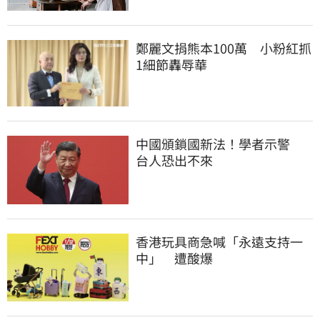
鄭麗文捐熊本100萬　小粉紅抓
1細節轟辱華
中國頒鎖國新法！學者示警　
台人恐出不來
香港玩具商急喊「永遠支持一
中」　遭酸爆