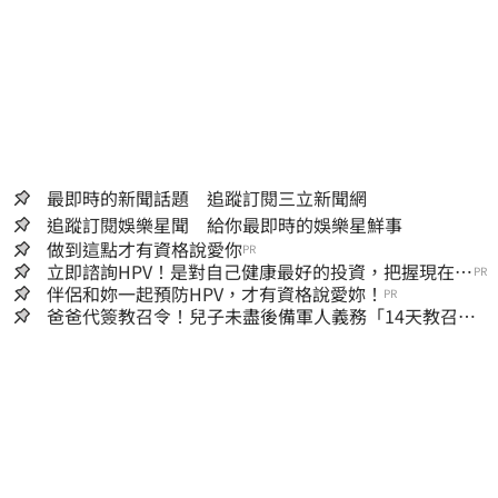
最即時的新聞話題 追蹤訂閱三立新聞網
追蹤訂閱娛樂星聞 給你最即時的娛樂星鮮事
做到這點才有資格說愛你
PR
立即諮詢HPV！是對自己健康最好的投資，把握現在不
PR
嫌晚！
伴侶和妳一起預防HPV，才有資格說愛妳！
PR
爸爸代簽教召令！兒子未盡後備軍人義務「14天教召不
去」換3個月刑期