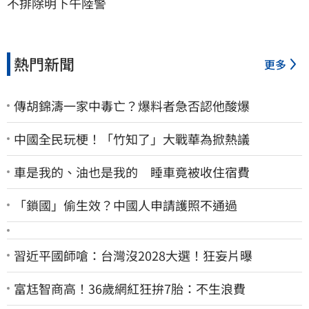
不排除明下午陸警
熱門新聞
更多
傳胡錦濤一家中毒亡？爆料者急否認他酸爆
中國全民玩梗！「竹知了」大戰華為掀熱議
車是我的、油也是我的 睡車竟被收住宿費
「鎖國」偷生效？中國人申請護照不通過
習近平國師嗆：台灣沒2028大選！狂妄片曝
富尪智商高！36歲網紅狂拚7胎：不生浪費