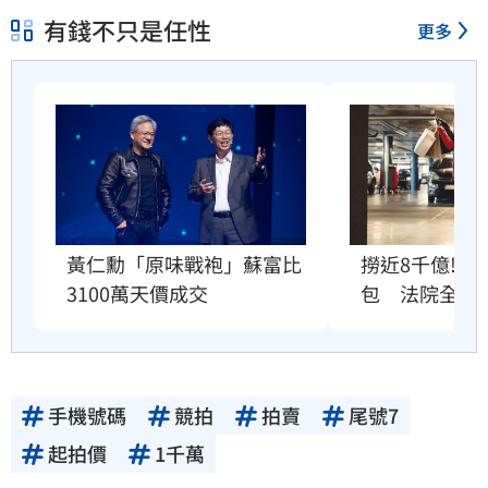
容提供者或合法權利人所有，三立集團不擔保
有錢不只是任性
更多
其真實性、正確性、即時性、完整性或合法
性。三立新聞網所提供的資訊內容，若其著作
權不屬於三立集團所有，使用者未取得內容提
供者（著作權人）許可之前，亦不得擅自轉
貼、重製、變更、散布，否則概由使用者自負
全責。
黃仁勳「原味戰袍」蘇富比
撈近8千億!女
3100萬天價成交
包　法院全沒
手機號碼
競拍
拍賣
尾號7
起拍價
1千萬