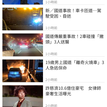
1小時前
新／國道事故！車卡匝道…駕
駛受困、昏迷
1小時前
國道傳嚴重事故！2車碰撞「撇
頭」3人送醫
1小時前
19歲男上國道「離奇火燒車」3
人急逃保命
2小時前
詐慈濟10.6億住豪宅　女律師
豪奢生活曝光
2小時前