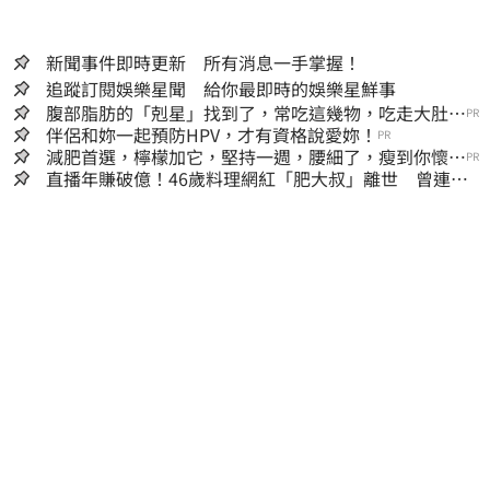
新聞事件即時更新 所有消息一手掌握！
追蹤訂閱娛樂星聞 給你最即時的娛樂星鮮事
腹部脂肪的「剋星」找到了，常吃這幾物，吃走大肚
PR
囊，瘦出小蠻腰
伴侶和妳一起預防HPV，才有資格說愛妳！
PR
減肥首選，檸檬加它，堅持一週，腰細了，瘦到你懷疑
PR
人生
直播年賺破億！46歲料理網紅「肥大叔」離世 曾連播
17小時辛酸面曝