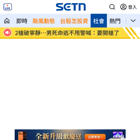
登入
即時
颱風動態
台股怎投資
社會
熱門
影音
颱風
2槍破寧靜…男死命逃不甩警喊：要開槍了
藍網軍