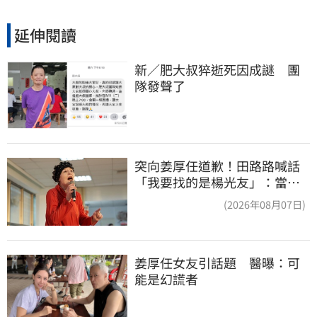
延伸閱讀
新／肥大叔猝逝死因成謎　團
隊發聲了
突向姜厚任道歉！田路路喊話
「我要找的是楊光友」：當時
太衝動
(2026年08月07日)
姜厚任女友引話題　醫曝：可
能是幻謊者