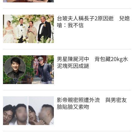
台玻夫人稱長子2原因逝　兒媳
嗆：我不信
男星陳屍河中　背包藏20kg水
泥塊死因成謎
影帝親密照遭外流　與男密友
臉貼臉又索吻