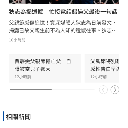
狄志為揭遺憾　忙接電話錯過父最後一句話
父親節感傷追憶！資深媒體人狄志為日前發文，
揭露已故父親生前不為人知的遺憾往事。狄志為
透露，父親一生以海為家，兩人相處時間極少，
10小時前
甚至錯過他的婚禮。直到父親罹患胃癌末期，才
坦承當年曾悄悄現身婚宴現場，因愧對家人只敢
在門外落淚。最讓狄志為心碎的是，當年陪病重
賈靜雯父親節憶亡父　自
父親節特別想他
父親曬太陽時，自己因忙於接工作電話而忽視了
曝被當兒子養大
感性告白早逝父
父親，沒想到那竟是父子最後的相處，父親回房
12小時前
12小時前
後便陷入永眠。這段錯過的對話成為他20年來心
中最深的遺憾，他以此感嘆，有些電話晚點接沒
關係，但錯過的親情與話語，可能再也無法挽
回，呼籲大眾珍惜身邊親人。
相關新聞