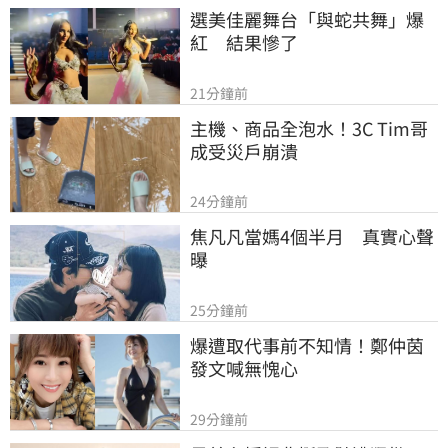
選美佳麗舞台「與蛇共舞」爆
紅　結果慘了
21分鐘前
主機、商品全泡水！3C Tim哥
成受災戶崩潰
24分鐘前
焦凡凡當媽4個半月　真實心聲
曝
25分鐘前
爆遭取代事前不知情！鄭仲茵
發文喊無愧心
29分鐘前