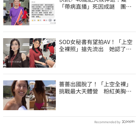
「帶病直播」死因成謎 團隊
「證實1事」發聲
SOD女秘書有望拍AV！「上空
全裸照」搶先流出 她認了：
上班7個月沒男友
薔薔出國脫了！「上空全裸」
挑戰最大天體營 粉紅美胸被
路人狂讚
Recommended by