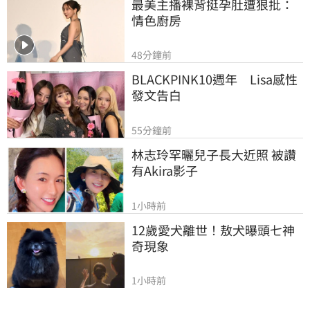
最美主播裸背挺孕肚遭狠批：
情色廚房
48分鐘前
BLACKPINK10週年　Lisa感性
發文告白
55分鐘前
林志玲罕曬兒子長大近照 被讚
有Akira影子
1小時前
12歲愛犬離世！敖犬曝頭七神
奇現象
1小時前