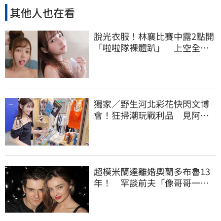
其他人也在看
脫光衣服！林襄比賽中露2點開
「啦啦隊裸體趴」 上空全裸
被看光光
獨家／野生河北彩花快閃文博
會！狂掃潮玩戰利品 見阿信
公仔喊「超Q」
超模米蘭達離婚奧蘭多布魯13
年！ 罕談前夫「像哥哥一
樣」曝相處模式