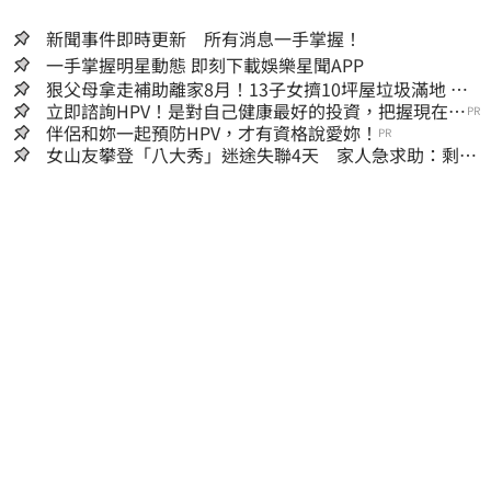
新聞事件即時更新 所有消息一手掌握！
一手掌握明星動態 即刻下載娛樂星聞APP
狠父母拿走補助離家8月！13子女擠10坪屋垃圾滿地 驚
見幼童深夜遊蕩
立即諮詢HPV！是對自己健康最好的投資，把握現在不
PR
嫌晚！
伴侶和妳一起預防HPV，才有資格說愛妳！
PR
女山友攀登「八大秀」迷途失聯4天 家人急求助：剩我
媽還沒找到