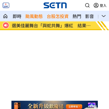
登入
即時
颱風動態
台股怎投資
熱門
影音
熱搜
達標
選美佳麗舞台「與蛇共舞」爆紅 結果慘
主機、
了
潰