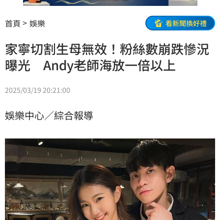
首頁
娛樂
看新聞換好禮
家寧切割生母無效！粉絲數崩跌慘況
曝光 Andy老師海放一倍以上
2025/03/19 20:21:00
娛樂中心／綜合報導