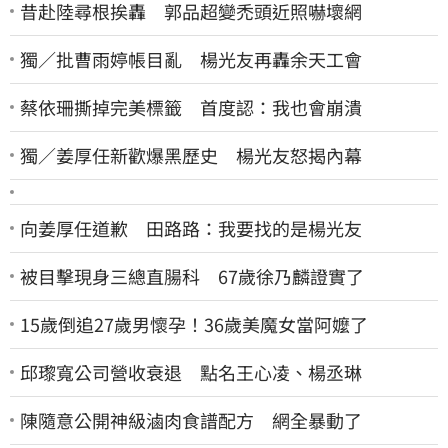
昔赴陸尋根挨轟 郭品超變禿頭近照嚇壞網
獨／批曹雨婷帳目亂 楊光友再轟余天工會
蔡依珊撕掉完美標籤 首度認：我也會崩潰
獨／姜厚任新歡爆黑歷史 楊光友怒揭內幕
向姜厚任道歉 田路路：我要找的是楊光友
被目擊現身三總直腸科 67歲徐乃麟證實了
15歲倒追27歲男懷孕！36歲美魔女當阿嬤了
邱瓈寬公司營收衰退 點名王心凌、楊丞琳
陳隨意公開神級滷肉食譜配方 網全暴動了