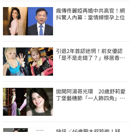
瘋傳佟麗婭再婚中共高官！網
抖驚人內幕：當情婦懷孕上位
引退2年首認迷惘！前女優認
「是不是走錯了？」移居香港
後真實現況
拋開阿湯哥光環 20歲舒莉愛
丁堡藝穗節「一人飾四角」驚
豔全場
快訊／46歲肥大叔猝逝！疑