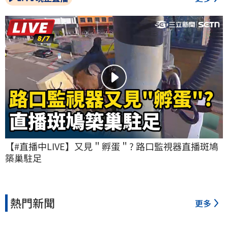
【#直播中LIVE】又見＂孵蛋＂? 路口監視器直播斑鳩
築巢駐足
熱門新聞
更多