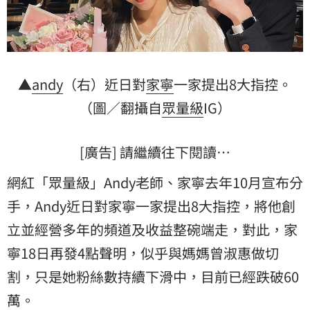
▲
andy
（右）近日對
家寧
一家提出8大指控。
（圖／翻攝自
眾量級
IG）
[廣告] 請繼續往下閱讀…
網紅「眾量級」Andy老師、家寧去年10月宣布分
手，Andy近日對家寧一家提出8大指控，將他創
立並經營多年的頻道及收益整碗端走，對此，家
寧18日再發4點聲明，似乎與媽媽曾淑惠做切
割，只是她粉絲數持續下滑中，目前已經跌破60
萬。