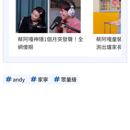
蔡阿嘎神隱1個月突發聲！全
蔡阿嘎童裝爆造
網傻眼
測出爐家長傻
andy
家寧
眾量級