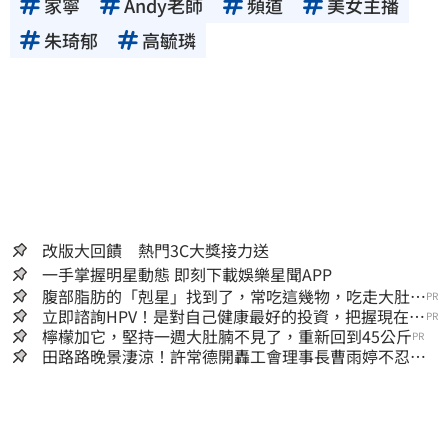
家寧
Andy老師
頻道
美女主播
朱琦郁
高毓璘
改版大回饋 熱門3C大獎接力送
一手掌握明星動態 即刻下載娛樂星聞APP
腹部脂肪的「剋星」找到了，常吃這幾物，吃走大肚
PR
囊，瘦出小蠻腰
立即諮詢HPV！是對自己健康最好的投資，把握現在不
PR
嫌晚！
檸檬加它，堅持一週大肚腩不見了，重新回到45公斤
PR
田路路晚景淒涼！許常德開轟工會理事長曹雨婷不忍
了：別只包紅包慰問