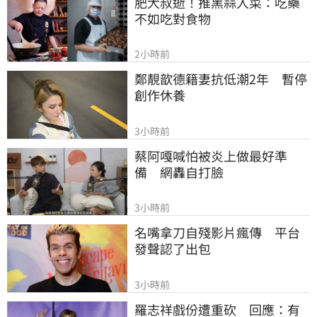
肥大叔逝！推黑蒜入菜：吃藥
不如吃對食物
2小時前
鄭靚歆德籍妻抗低潮2年　暫停
創作休養
3小時前
蔡阿嘎喊怕被炎上做最好準
備　網轟自打臉
3小時前
名嘴拿刀自殘影片瘋傳　平台
發聲認了出包
3小時前
羅志祥戲份遭重砍　回應：有