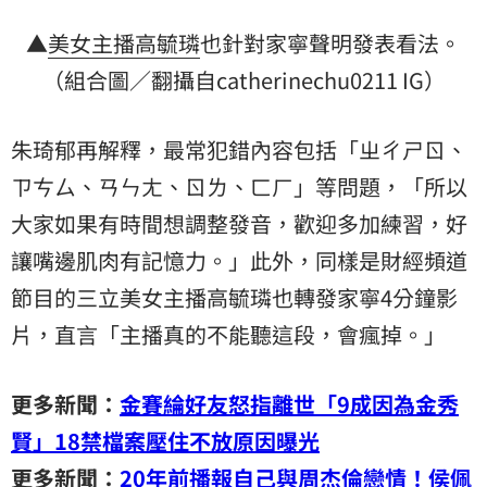
▲
美女主播
高毓璘
也針對家寧聲明發表看法。
（組合圖／翻攝自catherinechu0211 IG）
朱琦郁再解釋，最常犯錯內容包括「ㄓㄔㄕㄖ、
ㄗㄘㄙ、ㄢㄣㄤ、ㄖㄌ、ㄈㄏ」等問題，「所以
大家如果有時間想調整發音，歡迎多加練習，好
讓嘴邊肌肉有記憶力。」此外，同樣是財經頻道
節目的三立美女主播高毓璘也轉發家寧4分鐘影
片，直言「主播真的不能聽這段，會瘋掉。」
更多新聞：
金賽綸好友怒指離世「9成因為金秀
賢」18禁檔案壓住不放原因曝光
更多新聞：
20年前播報自己與周杰倫戀情！侯佩