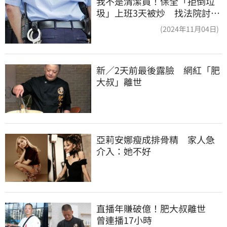
我不是清潔員！保全「拒倒垃
圾」上班3天被炒 找法院討公
道結果出爐
(2024年11月04日)
新／2天前最後露臉　網紅「肥
大叔」離世
亞莉安娜瘦成排骨精　家人急
介入：她不好
直播年賺破億！肥大叔離世　
曾連播17小時