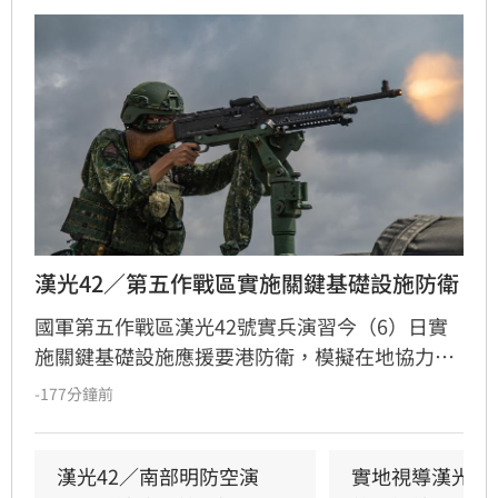
漢光42／第五作戰區實施關鍵基礎設施防衛
國軍第五作戰區漢光42號實兵演習今（6）日實
施關鍵基礎設施應援要港防衛，模擬在地協力者
襲擾港區重要設施，由港務警察先期應處，並依
-177分鐘前
機制向第五作戰區請求應援，戰備部隊迅速投入
應援，驗證軍警消及海巡協同重要目標防護能
力。
漢光42／南部明防空演
實地視導漢光演