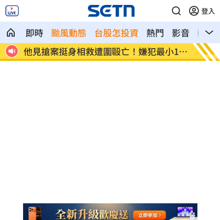
登入
即時
颱風動態
台股怎投資
熱門
影音
熱搜
12
扣款人數狂增4成 國泰小龍基金布局曝光
車是我
費