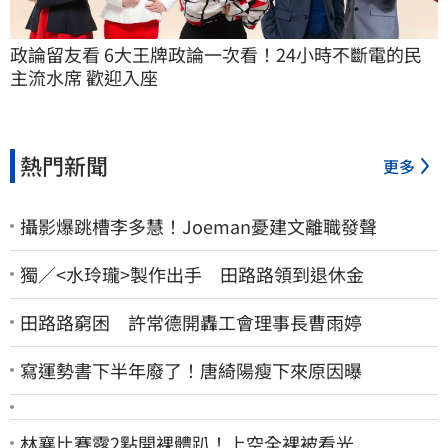
政論留友看 6大王牌政論一次看！24小時不斷電的民
主流水席 歡迎入座
熱門新聞
更多
攝影爆跳槽李多慧！Joeman憂建文離職發聲
獨／<水玲瓏>製作出手 田路路領到退休金
田路路窮困 許常德開轟工會理事長曹雨婷
寫運勢書下半年廢了！唐綺陽瘦下來原因曝
林襄比賽露2點開裸體趴！上空全裸被看光