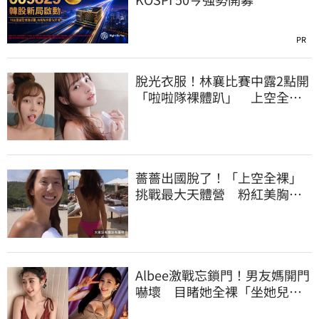
PR
脫光衣服！林襄比賽中露2點開
「啦啦隊裸體趴」 上空全裸
被看光光
薔薔出國脫了！「上空全裸」
挑戰最大天體營 粉紅美胸被
路人狂讚
Albee激戰忘鎖門！男友媽開門
嚇壞 目睹她全裸「坐她兒子
身上」