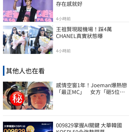
存在感就好
4小時前
王祖賢現蹤機場！踩4萬
CHANEL真實狀態曝
4小時前
其他人也在看
感情空窗1年！Joeman爆熱戀
「最正MC」 女方「砸5位
數」滿足他1癖好
009829掌握AI關鍵 大華韓國
KOSPI 50今強勢開募