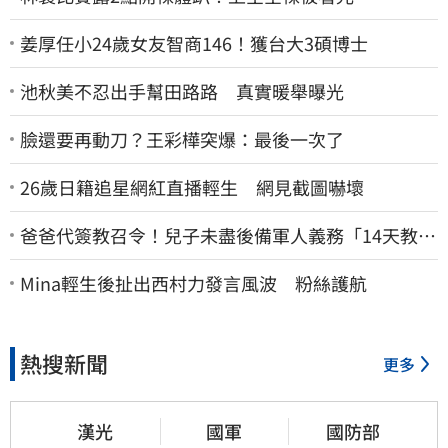
姜厚任小24歲女友智商146！獲台大3碩博士
池秋美不忍出手幫田路路 真實暖舉曝光
臉還要再動刀？王彩樺突爆：最後一次了
26歲日籍追星網紅直播輕生 網見截圖嚇壞
爸爸代簽教召令！兒子未盡後備軍人義務「14天教召
不去」換3個月刑期
Mina輕生後扯出西村力發言風波 粉絲護航
熱搜新聞
更多
漢光
國軍
國防部