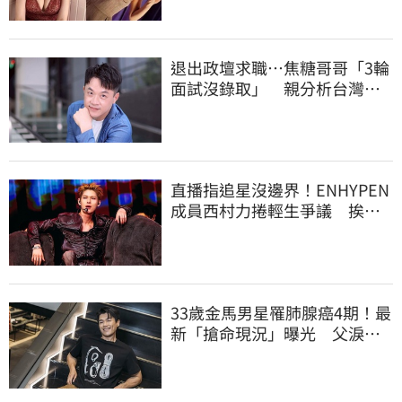
退出政壇求職…焦糖哥哥「3輪
面試沒錄取」 親分析台灣職
場現況這樣說
直播指追星沒邊界！ENHYPEN
成員西村力捲輕生爭議 挨
批：獨厚國外粉絲
33歲金馬男星罹肺腺癌4期！最
新「搶命現況」曝光 父淚
崩：為何不是我