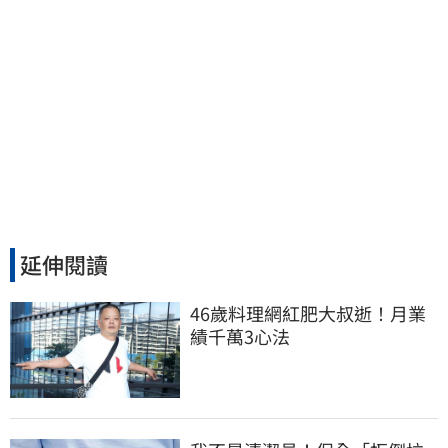
延伸閱讀
46歲料理網紅肥大叔逝！月業
績千萬3心法