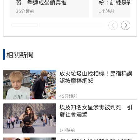
習　季連成坐鎮兵推
統：訓練是戰力
36分鐘前
1小時前
相關新聞
放火垃圾山找相機！民宿稱誤
認按摩棒網怒
45分鐘前
埃及知名女星涉毒被判死　引
發社會震驚
1小時前