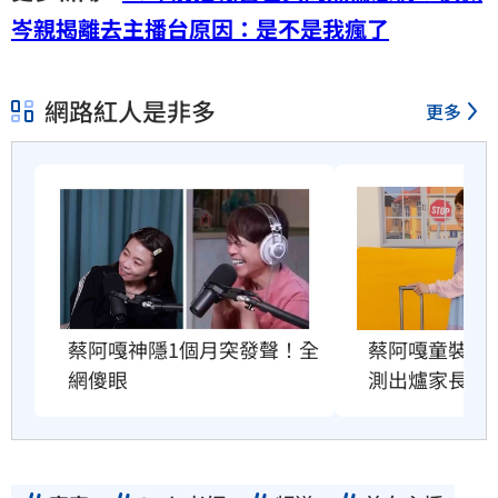
岑親揭離去主播台原因：是不是我瘋了
網路紅人是非多
更多
蔡阿嘎神隱1個月突發聲！全
蔡阿嘎童裝爆造
網傻眼
測出爐家長傻