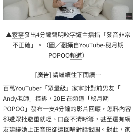
▲
家寧
發出4分鐘聲明咬字遭主播指「發音非常
不正確」。（圖／翻攝自YouTube-秘月期
POPOO
頻道
）
[廣告] 請繼續往下閱讀…
百萬YouTuber「眾量級」家寧針對前男友「
Andy老師
」控訴，20日在頻道「秘月期
POPOO」發布一支4分鐘的影片回應，怎料內容
卻遭眾批避重就輕、口齒不清晰等，甚至還有網
友建議她上正音班卻遭回嗆對話截圖。對此，家