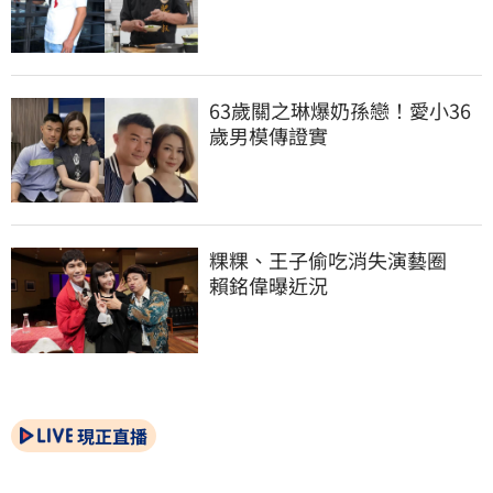
63歲關之琳爆奶孫戀！愛小36
歲男模傳證實
粿粿、王子偷吃消失演藝圈　
賴銘偉曝近況
現正直播