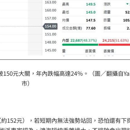
熱潮
10:00
15
破150元大關，年內跌幅高達24％。（圖／翻攝自Yah
市
）
約152元），若短期內無法強勢站回，恐怕還有下探