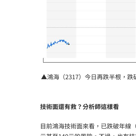
8國球員齊聚高雄 Formosa 7s掀足球
理想混蛋號召粉絲跨海追星吃美食！
18:
▲​鴻海（2317）今日再跌半根，跌
技術面還有救？分析師這樣看
目前鴻海技術面來看，已跌破年線（