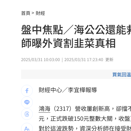
事後甜約滑雪！正妹見他放閃正宮怒告
首頁
財經
高雄親子遊樂園區開幕 首日吸引大批
盤中焦點／海公公還能
突破中國打壓！台獲邀太平洋島國論壇
師曝外資割韭菜真相
地震衝擊九州觀光 熊本旅宿業4天損1.
新／有望放颱風假?8縣市明達停班停課
2025/03/31 10:03:00
2025/03/31 17:23:40
更新
別以為學生不罰！小三童罵男師娘娘腔
買氣回溫
桃猿3新秀剛報到就上場 曾總坦言有點
財經中心／李宜樺報導
憂22歲老牛遭宰 女海陸接力330km送
鴻海
（2317）營收屢創新高，卻擋
木木林葦妮26歲生日！許願當「角頭千
元，正式跌破150元整數大關，收盤
女攀八大秀失聯 家屬求助：我媽還沒
對於這波跌勢，資深分析師在接受