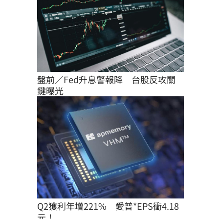
盤前／Fed升息警報降　台股反攻關
鍵曝光
Q2獲利年增221%　愛普*EPS衝4.18
元！