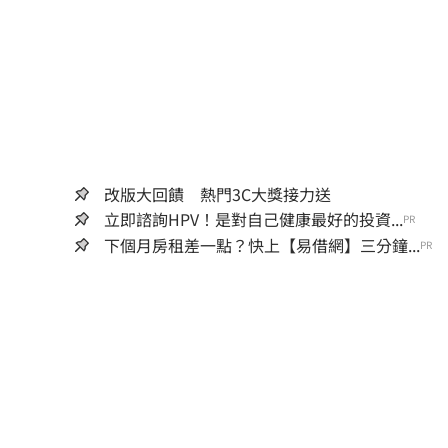
改版大回饋 熱門3C大獎接力送
立即諮詢HPV！是對自己健康最好的投資...
PR
下個月房租差一點？快上【易借網】三分鐘...
PR