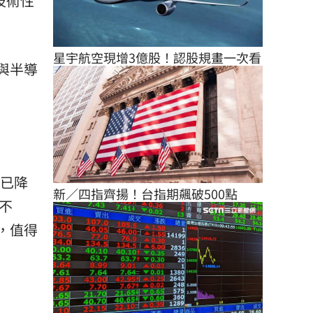
技術性
星宇航空現增3億股！認股規畫一次看
與半導
重已降
新／四指齊揚！台指期飆破500點
不
，值得