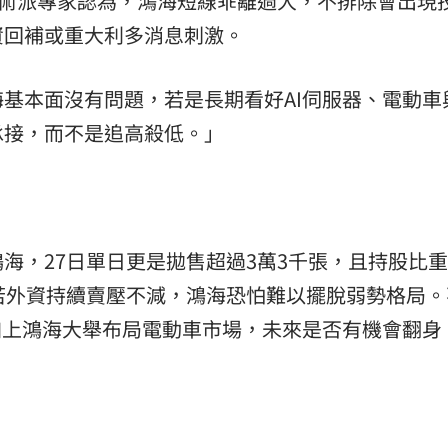
技術派專家認為，鴻海短線乖離過大，不排除會出現
資回補或重大利多消息刺激。
基本面沒有問題，若是長期看好AI伺服器、電動車
承接，而不是追高殺低。」
海，27日單日更是拋售超過3萬3千張，且持股比
若外資持續賣壓不減，鴻海恐怕難以擺脫弱勢格局。
加上鴻海大舉布局電動車市場，未來是否有機會翻身