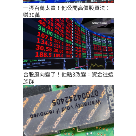
一張百萬太貴！他公開高價股買法：
賺30萬
台股風向變了！他點3改變：資金往這
族群