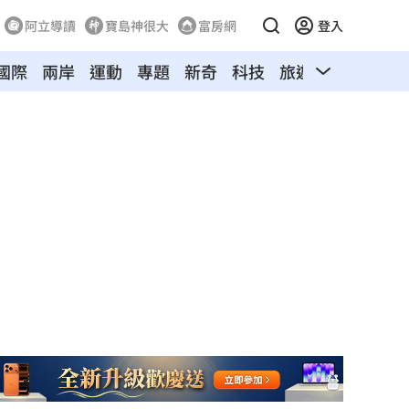
阿立導讀
寶島神很大
富房網
登入
國際
兩岸
運動
專題
新奇
科技
旅遊
汽車
寵物