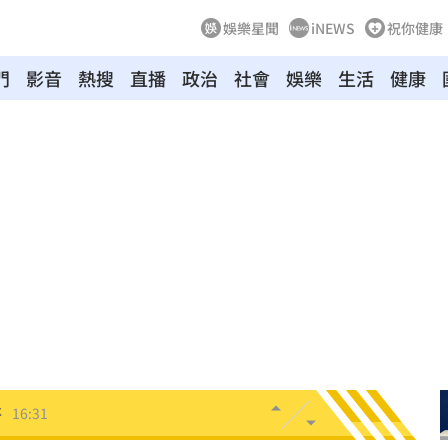
娛樂星聞
iNEWS
祝你健康
門
影音
熱搜
直播
政治
社會
娛樂
生活
健康
實了
16:36
狗
16:35
安置
16:33
便」
16:33
泡湯
16:32
醫
16:31