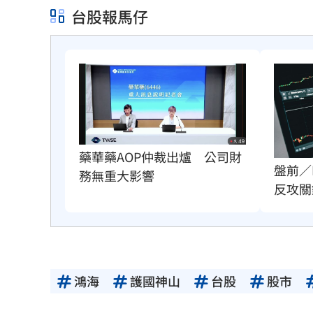
台股報馬仔
藥華藥AOP仲裁出爐　公司財
盤前／
務無重大影響
反攻關
鴻海
護國神山
台股
股市