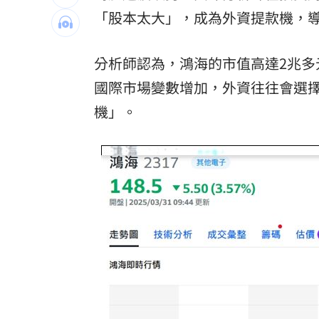
苗可麗配合失智父演戲「一舉動」逼哭
「股本太大」，成為外資提款機，
他曝秘密會議：蔣萬安早知疫苗採購真
分析師認為，鴻海的市值高達2兆
桃園突然狂風暴雨！ 猿龍戰確定延至1
國際市場變數增加，外資往往會選
機」。
新莊路面破裂成溪流 當地702戶無水可
台灣彩券開獎直播中
20:31
LIVE三立+24小時直播
15:27
三立iNEWS新聞台線上直播
18:00
商場戰國來臨 台中「頂奢大道」逐漸
台彩父親節推新刮刮樂千萬頭獎超「爸
「拍片人的多重宇宙」職涯論壇9/12登