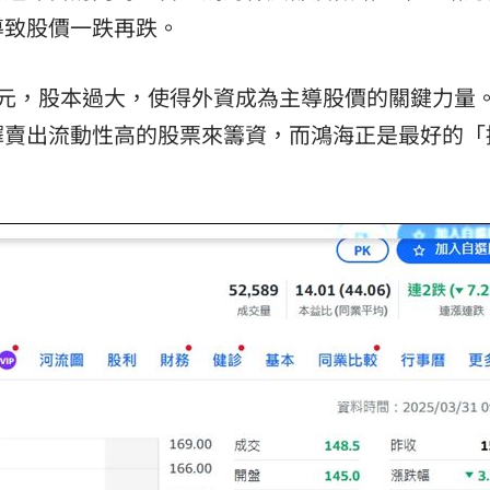
網友
導致股價一跌再跌。
16:05
相
16:04
多元，股本過大，使得外資成為主導股價的關鍵力量
0月
16:04
擇賣出流動性高的股票來籌資，而鴻海正是最好的「
用
16:00
成形
12:00
」氣
12:00
場！
10:30