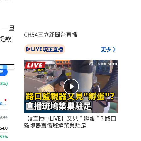
。一旦
CH54三立新聞台直播
提款
現正直播
更多
【#直播中LIVE】又見＂孵蛋＂? 路口
監視器直播斑鳩築巢駐足