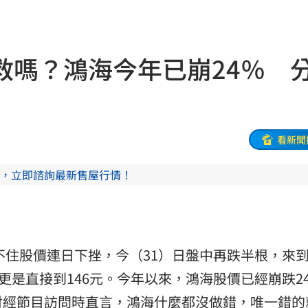
16:27
人潮
16:27
救嗎？鴻海今年已崩24％ 
峰會
16:25
8億
16:24
標準
16:24
看新聞
判賠
16:21
，立即諮詢最新售屋行情！
快
16:18
安養
16:15
不住股價連日下挫，今（31）日盤中再跌半根，來到14
金」
16:15
更是直接到146元。今年以來，鴻海股價已經崩跌2
找到
16:05
財經節目訪問時直言，鴻海什麼都沒做錯，唯一錯的