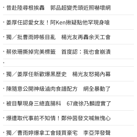
昔赴陸尋根挨轟 郭品超變禿頭近照嚇壞網
姜厚任認愛女友！阿Ken揪疑點他罕現身嗆
獨／批曹雨婷帳目亂 楊光友再轟余天工會
蔡依珊撕掉完美標籤 首度認：我也會崩潰
獨／姜厚任新歡爆黑歷史 楊光友怒揭內幕
陳隨意公開神級滷肉食譜配方 網全暴動了
被目擊現身三總直腸科 67歲徐乃麟證實了
爆遭取代事前不知情！鄭仲茵發文喊無愧心
獨／曹雨婷爆拿工會錢買豪宅 李亞萍發聲