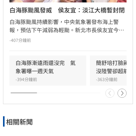
白海豚颱風發威　侯友宜：淡江大橋暫封閉
白海豚颱風持續影響，中央氣象署發布海上警
報，預估下午減弱為輕颱。新北市長侯友宜今日
視察淡海二期防汛工程，確認現場無積淹水情
-407分鐘前
形。侯友宜指出，全市災情多為路樹倒塌及圍籬
掉落，無重大傷亡。他特別呼籲，颱風外圍環流
影響仍在，山區恐有大雨，沿海長浪可能超過6
白海豚漸遠雨還沒完　氣
簡舒培打臉蔣萬
米，請市民務必遠離山區與海邊，並持續留意最
象署曝一週天氣
沒陸警卻超前放
新氣象資訊，以確保自身安全。
-394分鐘前
-363分鐘前
相關新聞