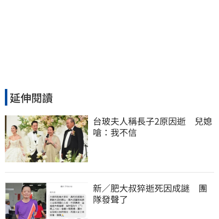
延伸閱讀
台玻夫人稱長子2原因逝　兒媳
嗆：我不信
新／肥大叔猝逝死因成謎　團
隊發聲了