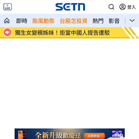
登入
即時
颱風動態
台股怎投資
熱門
影音
熱搜
天延賽
獨生女變親姊妹！拒當中國人提告遭駁
出國別