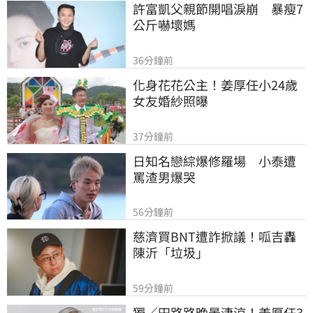
許富凱父親節開唱淚崩　暴瘦7
公斤嚇壞媽
36分鐘前
化身花花公主！姜厚任小24歲
女友婚紗照曝
37分鐘前
日知名戀綜爆修羅場　小泰遭
罵渣男爆哭
56分鐘前
慈濟買BNT遭詐掀議！呱吉轟
陳沂「垃圾」
59分鐘前
獨／田路路晚景淒涼！姜厚任3