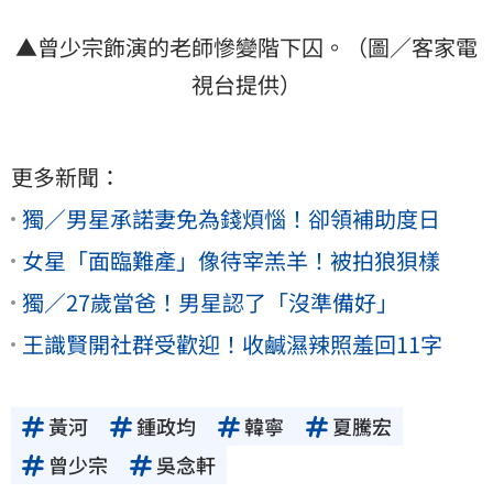
▲曾少宗飾演的老師慘變階下囚。（圖／客家電
視台提供）
更多新聞：
獨／男星承諾妻免為錢煩惱！卻領補助度日
女星「面臨難產」像待宰羔羊！被拍狼狽樣
獨／27歲當爸！男星認了「沒準備好」
王識賢開社群受歡迎！收鹹濕辣照羞回11字
黃河
鍾政均
韓寧
夏騰宏
曾少宗
吳念軒