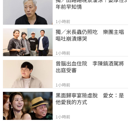
年前早知情
1小時前
獨／米長蟲仍照吃　樂團主唱
嘔吐崩潰爆哭
1小時前
曾腦出血住院　李陳鎬酒駕將
出庭受審
1小時前
黑面歸寧宴險虛脫　愛女：是
他愛我的方式
1小時前