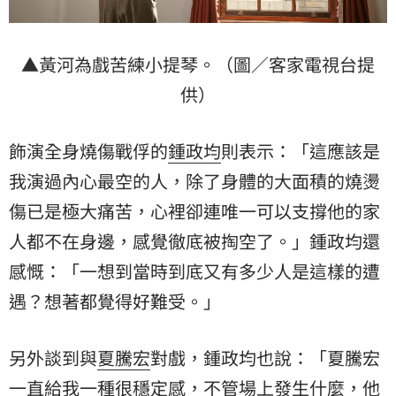
▲黃河為戲苦練小提琴。（圖／客家電視台提
供）
飾演全身燒傷戰俘的
鍾政均
則表示：「這應該是
我演過內心最空的人，除了身體的大面積的燒燙
傷已是極大痛苦，心裡卻連唯一可以支撐他的家
人都不在身邊，感覺徹底被掏空了。」鍾政均還
感慨：「一想到當時到底又有多少人是這樣的遭
遇？想著都覺得好難受。」
另外談到與
夏騰宏
對戲，鍾政均也說：「夏騰宏
一直給我一種很穩定感，不管場上發生什麼，他