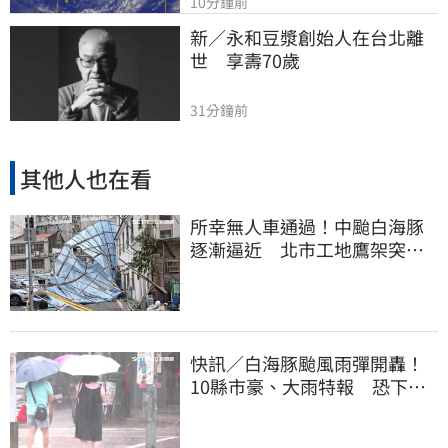
10分鐘前
新／永和豆漿創始人在台北離
世　享壽70歲
31分鐘前
其他人也在看
所幸無人車通過！中颱白海豚
逐漸逼近 北市工地鷹架突倒
塌
快訊／白海豚颱風雨彈開轟！
10縣市豪、大雨特報 恐下到
明天