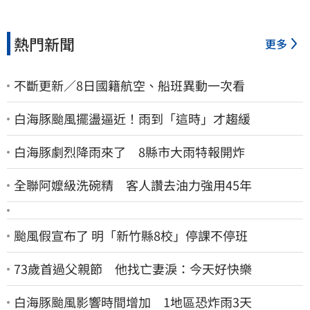
熱門新聞
更多
不斷更新／8日國籍航空、船班異動一次看
白海豚颱風擺盪逼近！雨到「這時」才趨緩
白海豚劇烈降雨來了 8縣市大雨特報開炸
全聯阿嬤級洗碗精 客人讚去油力強用45年
颱風假宣布了 明「新竹縣8校」停課不停班
73歲首過父親節 他找亡妻淚：今天好快樂
白海豚颱風影響時間增加 1地區恐炸雨3天