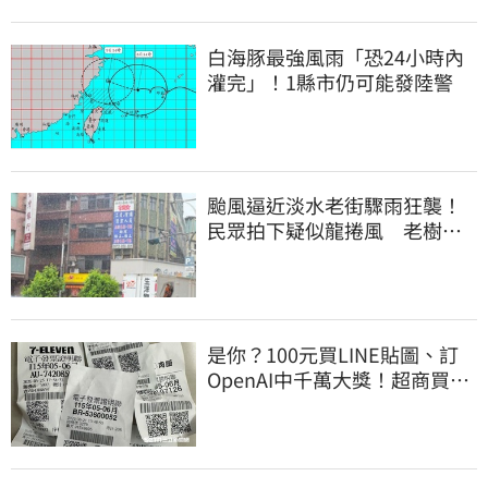
白海豚最強風雨「恐24小時內
灌完」！1縣市仍可能發陸警
颱風逼近淡水老街驟雨狂襲！
民眾拍下疑似龍捲風 老樹遭
連根拔起
是你？100元買LINE貼圖、訂
OpenAI中千萬大獎！超商買10
元麥香爽中200萬