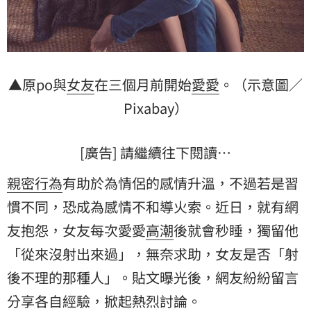
▲原po與
女友
在三個月前開始
愛愛
。（示意圖／
Pixabay）
[廣告] 請繼續往下閱讀…
親密行為
有助於為情侶的感情升溫，不過若是習
慣不同，恐成為感情不和導火索。近日，就有網
友抱怨，女友每次愛愛
高潮
後就會秒睡，獨留他
「從來沒射出來過」，無奈求助，女友是否「射
後不理的那種人」。貼文曝光後，網友紛紛留言
分享各自經驗，掀起熱烈討論。