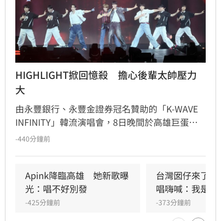
HIGHLIGHT掀回憶殺　擔心後輩太帥壓力
大
由永豐銀行、永豐金證券冠名贊助的「K-WAVE 
INFINITY」韓流演唱會，8日晚間於高雄巨蛋熱
力開唱，集結NEWBEAT、FLARE U、CRAVITY、
-440分鐘前
Apink及HIGHLIGHT五組人氣韓星，從新生代團
體到韓流經典代表接力登台，滿場粉絲高舉手燈
熱情應援，尖叫與歡呼聲一路未停，最後由
Apink降臨高雄　她新歌曝
台灣囡仔來了　
HIGHLIGHT壓軸接管舞台，將現場氣氛推向最高
光：唱不好別發
唱嗨喊：我是誰
潮。
-425分鐘前
-373分鐘前