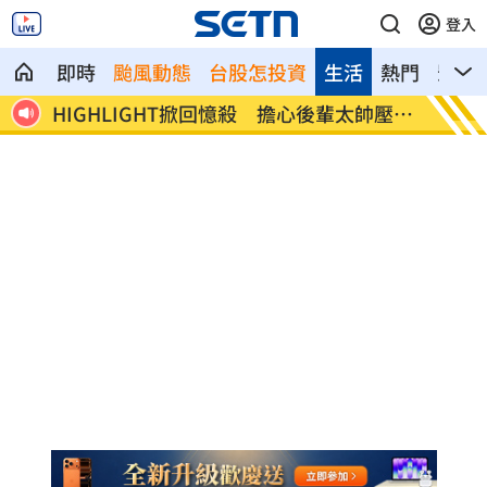
登入
即時
颱風動態
台股怎投資
生活
熱門
影音
但上班
HIGHLIGHT掀回憶殺 擔心後輩太帥壓力
狂冒百
大
病