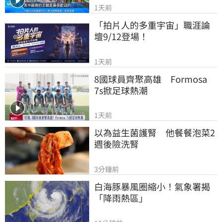
1天前
「拍片人的多重宇宙」職涯論
壇9/12登場！
1天前
8國球員齊聚高雄　Formosa 
7s掀足球熱潮
1天前
以為益生菌護腎　他餐餐泡菜2
週後險洗腎
3分鐘前
白海豚暴風圈縮小！氣象署揭
「降雨熱區」