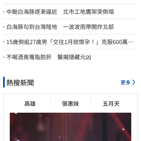
中颱白海豚逐漸逼近 北市工地鷹架突倒塌
白海豚勾到台灣陸地 一波波雨帶開炸北部
15歲倒追27歲男「交往1月就懷孕！」克服600萬債
務 36歲美魔女當阿嬤了
不喝酒竟罹脂肪肝 醫揭隱藏元凶
熱搜新聞
更多
高雄
張惠妹
五月天