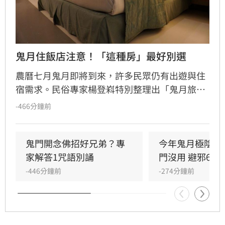
鬼月住飯店注意！「這種房」最好別選
農曆七月鬼月即將到來，許多民眾仍有出遊與住
宿需求。民俗專家楊登嵙特別整理出「鬼月旅遊
住宿10大禁忌」，提醒民眾在入住飯店或民宿
-466分鐘前
時，應遵守相關民俗禮儀。
鬼門開念佛招好兄弟？專
今年鬼月極陰！
家解答1咒語別誦
門沒用 避邪6步
-446分鐘前
-274分鐘前