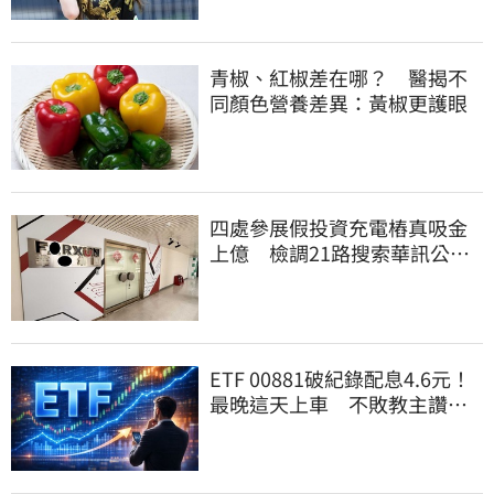
青椒、紅椒差在哪？ 醫揭不
同顏色營養差異：黃椒更護眼
四處參展假投資充電樁真吸金
上億 檢調21路搜索華訊公
司！拘提14人
ETF 00881破紀錄配息4.6元！
最晚這天上車 不敗教主讚：
表現超越0050