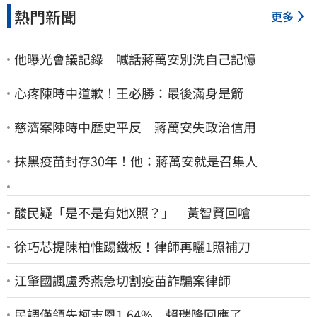
熱門新聞
更多
他曝光會議記錄 喊話蔣萬安別洗自己記憶
心疼陳時中道歉！王必勝：最後滿身是箭
慈濟案陳時中歷史平反 蔣萬安失政治信用
抹黑疫苗封存30年！他：蔣萬安就是召集人
酸民疑「是不是有她X照？」 黃智賢回嗆
徐巧芯提陳柏惟踢鐵板！律師再曬1照補刀
江肇國諷盧秀燕急切割疫苗詐騙案律師
民調僅領先柯志恩1.64% 賴瑞隆回應了