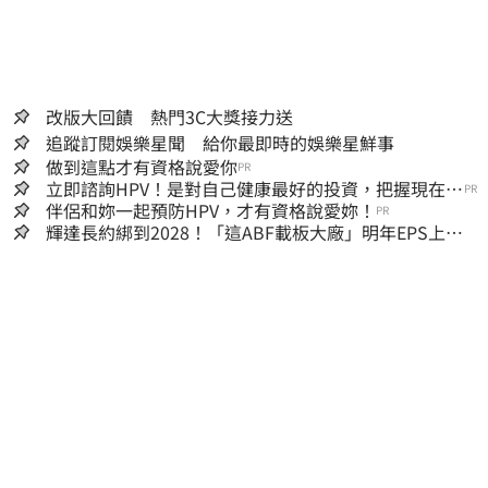
改版大回饋 熱門3C大獎接力送
追蹤訂閱娛樂星聞 給你最即時的娛樂星鮮事
做到這點才有資格說愛你
PR
立即諮詢HPV！是對自己健康最好的投資，把握現在不
PR
嫌晚！
伴侶和妳一起預防HPV，才有資格說愛妳！
PR
輝達長約綁到2028！「這ABF載板大廠」明年EPS上看
22元 目標價至1000元