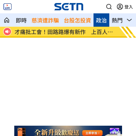
登入
即時
慈濟遭詐騙
台股怎投資
政治
熱門
影
送檢
才痛批工會！田路路爆有新作 上百人找
鬼月住
她