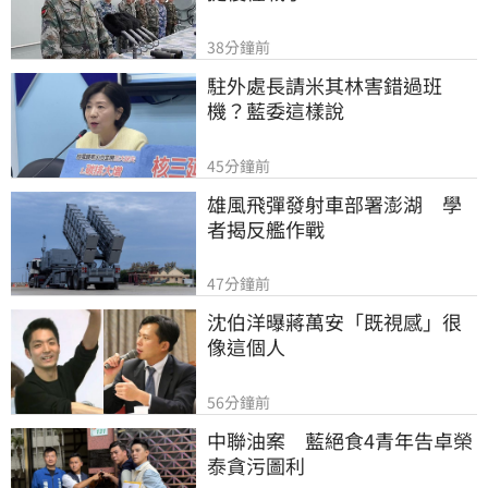
38分鐘前
駐外處長請米其林害錯過班
機？藍委這樣說
45分鐘前
雄風飛彈發射車部署澎湖　學
者揭反艦作戰
47分鐘前
沈伯洋曝蔣萬安「既視感」很
像這個人
56分鐘前
中聯油案　藍絕食4青年告卓榮
泰貪污圖利