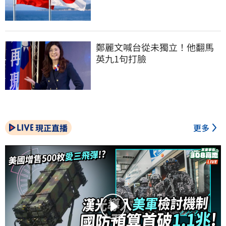
鄭麗文喊台從未獨立！他翻馬
英九1句打臉
現正直播
更多