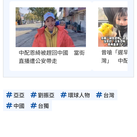
曾嗆「遲早紅
中配恩綺被趕回中國　當街
灣」　中配關
直播遭公安帶走
亞亞
劉振亞
環球人物
台灣
中國
台獨