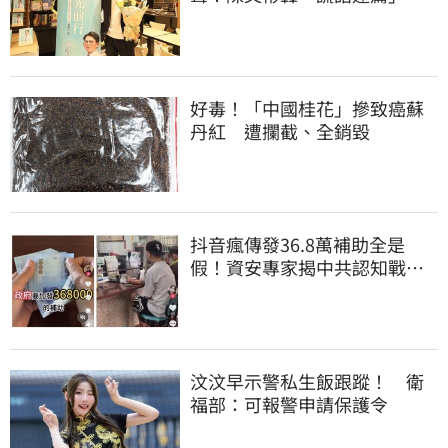
心情像被狗咬到
好毒！「中國桂花」摻致癌蘇
丹紅 遭攔截、全銷毀
抖音瘋傳發36.8萬補助全是
假！資安專家揭中共認知戰、
造假訊息擾亂台灣
汶汶早示警私生飯跟蹤！ 衛
福部：可報警申請保護令