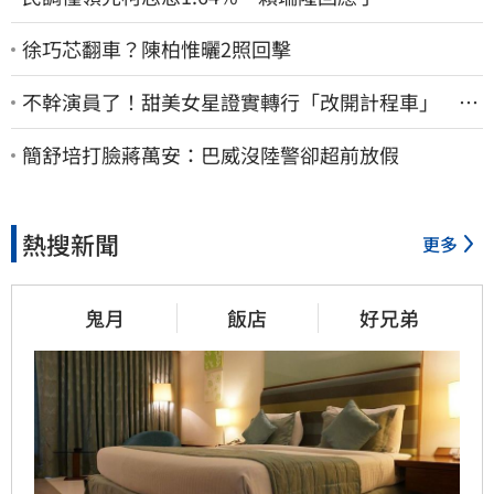
徐巧芯翻車？陳柏惟曬2照回擊
不幹演員了！甜美女星證實轉行「改開計程車」 驚
人收入全說了
簡舒培打臉蔣萬安：巴威沒陸警卻超前放假
熱搜新聞
更多
鬼月
飯店
好兄弟