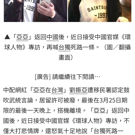
▲「
亞亞
」返回
中國
後，近日接受中國官媒《
環
球人物
》專訪，再喊
台獨
死路一條。（圖／翻攝
畫面）
[廣告] 請繼續往下閱讀…
中配網紅「亞亞在
台灣
」
劉振亞
遭移民署認定鼓
吹武統言論，居留許可被廢，最後在3月25日期
限的最後一天晚上，搭機離境。「亞亞」返回中
國後，近日接受中國官媒《環球人物》專訪，不
僅大打悲情牌，還怒氣十足地說「台獨死路一