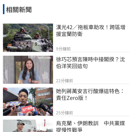
相關新聞
漢光42／拖板車助攻！跨區增
援宜蘭防衛
9分鐘前
徐巧芯預言陳時中接閣揆？沈
伯洋笑回這句
22分鐘前
她列蔣萬安言行酸爆這特色：
責任Zero版！
25分鐘前
烏克蘭、伊朗教訓　中共黨媒
提慢性戰爭