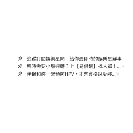
追蹤訂閱娛樂星聞 給你最即時的娛樂星鮮事
臨時需要小額週轉？上【易借網】找人幫！...
PR
伴侶和妳一起預防HPV，才有資格說愛妳...
PR