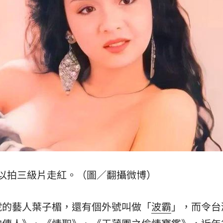
兒
20:40
小三
20:37
線
20:35
日幣
20:33
成形
12:00
以拍三級片走紅。（圖／翻攝微博）
」氣
12:00
號的藝人葉子楣，還有個外號叫做「
波霸
」，而令台
場！
10:30