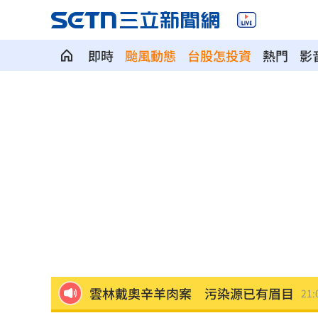
即時
颱風動態
台股怎投資
熱門
影
台籍教師在中國被拘禁！海基會揭可能
公審燒烤攤賣臭酸食材 老闆無奈：願
AI模擬民意精準度驚人！TPOC發表矽基
台灣青少年公開賽 施友翔奪冠赴美闖NC
艾菩樂7局失1分鎖龍 桃猿下半季持續
雲林戴奧辛羊肉案 污染源已有眉目
21: