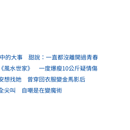
生中的大事 甜說：一直都沒離開過青春
《風水世家》 一度爆瘦10公斤疑情傷
安想找她 曾穿回衣服變金馬影后
全尖叫 自嘲是在變魔術