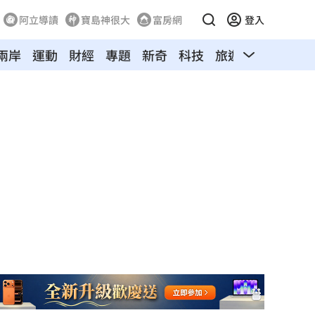
阿立導讀
寶島神很大
富房網
登入
兩岸
運動
財經
專題
新奇
科技
旅遊
汽車
寵物