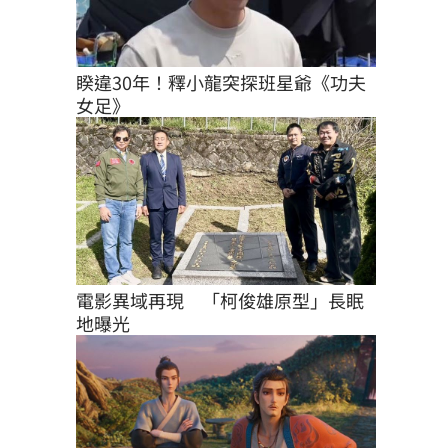
睽違30年！釋小龍突探班星爺《功夫
女足》
電影異域再現　「柯俊雄原型」長眠
地曝光