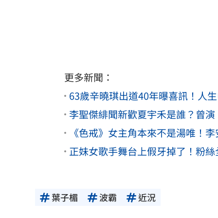
更多新聞：
63歲辛曉琪出道40年曝喜訊！人
李聖傑緋聞新歡夏宇禾是誰？曾演
《色戒》女主角本來不是湯唯！李
正妹女歌手舞台上假牙掉了！粉絲
葉子楣
波霸
近況