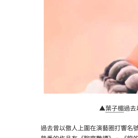
獨／曾被笑阿醜 她兼父職做2工養大女
百億千金爆婚變 富少尪遭目擊當街吻
幫忙照顧好銀髮族錢包！台新「3大」防
獨／訂日本餐廳爽約 他遭簡訊討一萬
台灣彩券開獎直播中
20:31
LIVE三立+24小時直播
15:27
三立iNEWS新聞台線上直播
18:00
商場戰國來臨 台中「頂奢大道」逐漸
▲
葉子楣
過去
台彩父親節推新刮刮樂千萬頭獎超「爸
過去曾以傲人上圍在演藝圈打響名
「拍片人的多重宇宙」職涯論壇9/12登