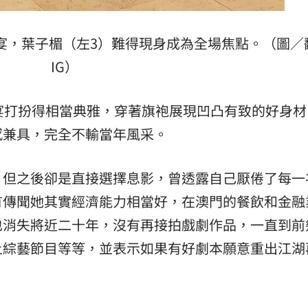
素宴，葉子楣（左3）難得現身成為全場焦點。（圖／
IG）
宴打扮得相當典雅，穿著旗袍展現凹凸有致的好身材
感兼具，完全不輸當年風采。
，但之後卻是直接選擇息影，曾透露自己厭倦了每一
有傳聞她其實經濟能力相當好，在澳門的餐飲和金融
也消失將近二十年，沒有再接拍戲劇作品，一直到前
上綜藝節目等等，並表示如果有好劇本願意重出江湖