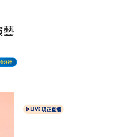
演藝
換好禮
現正直播