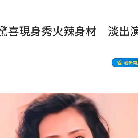
05
用
21:02
！驚喜現身秀火辣身材 淡出
住民
21:01
20:54
延誤
20:54
看新聞
火
20:50
鼻酸
20:45
20:41
設施
20:40