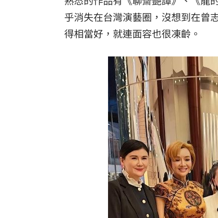
熟悉的作品有《聊齋艷譚》、《龍
乎消失在台灣演藝圈，沒想到在曾
8國球員齊聚高雄 Formosa 7s掀足球
得相當好，就連面容也很凍齡。
理想混蛋號召粉絲跨海追星吃美食！
18: