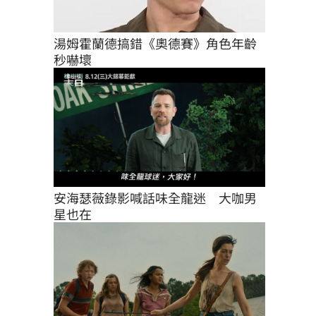
湯姆霍蘭德搞錯《奧德賽》角色年齡
秒嚇壞
安海瑟薇錄影喊話味全龍迷　大咖男
星也在