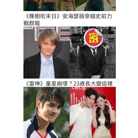
《橡樹街末日》安海瑟薇穿越史前力
戰群龍
《雷神》童星崩壞？23歲長大變這樣