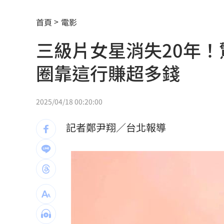
兆基債務風暴！林佑任移送北檢複訊
21:
首頁
電影
運發中心官網與品牌識別標誌 重磅啟
三級片女星消失20年
揭家族故事 沈伯洋：我阿嬤是越南新
圈靠這行賺超多錢
熟齡經濟藍海！中信金佈局「3大」策略
出國注意！桃機「這時」調整航班恐有
2025/04/18 00:20:00
獨／文博會爆爭議 假買家真代購引怒
記者鄭尹翔／台北報導
快訊／大樂透8/7中獎號碼出爐！
20:48
老翁「拐杖」殘殺85歲妻 行兇原因惹
街頭制敵到公部門！陳勇正推防身教育
富邦人壽攜悍將 升級新莊球場無障礙