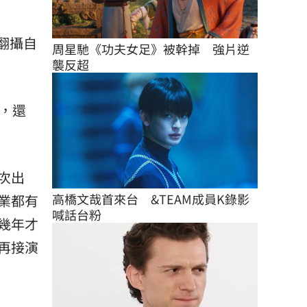
翻攝自
周星馳《功夫女足》被幹掉　強片逆
襲反超
，還
次出
高橋文哉首來台　&TEAM成員K錄影
業都有
喊話台粉
幾年才
再接演