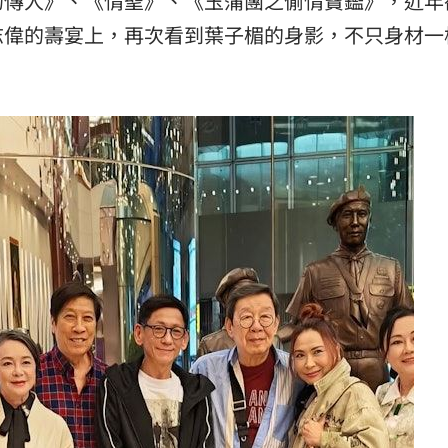
的傳人》、《情聖》、《玉蒲團之偷情寶鑑》，近年
志偉的壽宴上，再次看到葉子楣的身影，不只身材一
熱潮
10:00
15