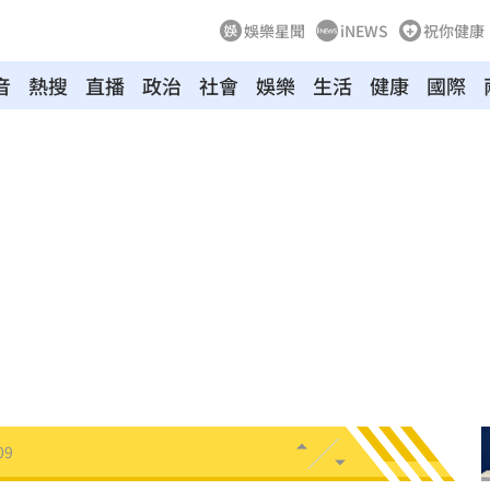
娛樂星聞
iNEWS
祝你健康
音
熱搜
直播
政治
社會
娛樂
生活
健康
國際
原因
21:14
賠償
21:13
民調
21:11
AA
21:11
領跑
21:10
09