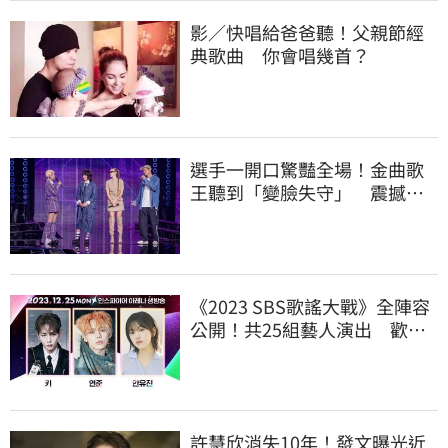
影／快唱給爸爸聽！父親節經
典歌曲 你會唱幾首？
選手一開口驚豔全場！金曲歌
王聽到「變臉失守」 震撼畫
面全被拍
《2023 SBS歌謠大戰》全陣容
公開！共25組藝人演出 歡慶
聖誕節
許慧欣消失10年！發文曝光近