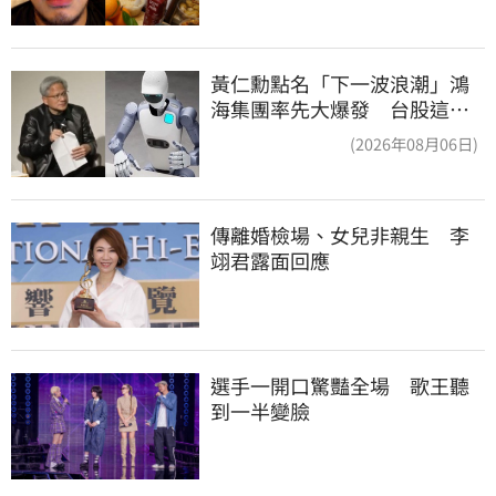
黃仁勳點名「下一波浪潮」鴻
海集團率先大爆發 台股這族
群全面噴出
(2026年08月06日)
傳離婚檢場、女兒非親生　李
翊君露面回應
選手一開口驚豔全場　歌王聽
到一半變臉