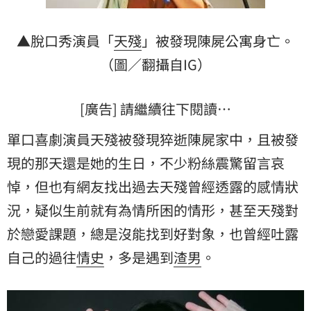
▲脫口秀演員「
天殘
」被發現陳屍公寓身亡。
（圖／翻攝自IG）
[廣告] 請繼續往下閱讀…
單口喜劇演員天殘被發現猝逝陳屍家中，且被發
現的那天還是她的生日，不少粉絲震驚留言哀
悼，但也有網友找出過去天殘曾經透露的感情狀
況，疑似生前就有為情所困的情形，甚至天殘對
於戀愛課題，總是沒能找到好對象，也曾經吐露
自己的過往
情史
，多是遇到
渣男
。