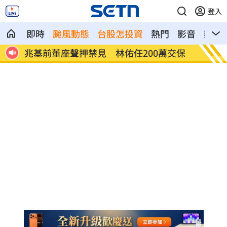
登入
即時
颱風動態
台股怎投資
熱門
影音
熱搜
交保
白海豚「一路搖擺」！週末各地風雨時程
跨縣
曝
煞