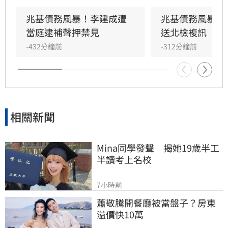
債籌得的18億元資金中，挪用約7億元作為個人
私用及支付前妻開銷，涉犯侵占與背信罪，檢方
兆基債務風暴！李建成遭
兆基債務風暴！
複訊後將其當庭逮捕並聲押禁見。林佑任則以
當庭逮補聲押禁見
送北檢複訊
200萬元交保。此外，宏碁集團因發現兆基內部
-432分鐘前
-312分鐘前
管理缺失，宣布法人代表李文詳辭去兆基董事長
職務。
相關新聞
Mina同學發聲　揭她19歲半工
半讀考上名校
7小時前
蕭敬騰開餐廳被當盤子？房東
溢價快10萬