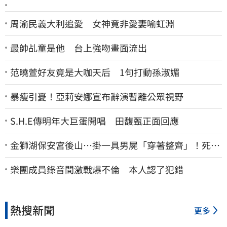
周渝民義大利追愛 女神竟非愛妻喻虹淵
最帥乩童是他 台上強吻畫面流出
范曉萱好友竟是大咖天后 1句打動孫淑媚
暴瘦引憂！亞莉安娜宣布辭演暫離公眾視野
S.H.E傳明年大巨蛋開唱 田馥甄正面回應
金獅湖保安宮後山…掛一具男屍「穿著整齊」！死者
身份曝
樂團成員錄音間激戰爆不倫 本人認了犯錯
熱搜新聞
更多