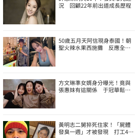
況 回顧22年前出道成長歷程
50歲五月天阿信現身泰國！朝
聖火辣水果西施攤 反應全曝
光
方文琳準女婿身分曝光！竟與
張惠妹有這關係 于冠華鬆口
真實交情
黃明志二舅猝死住家！「屍體
發臭一週」才被發現 打工40