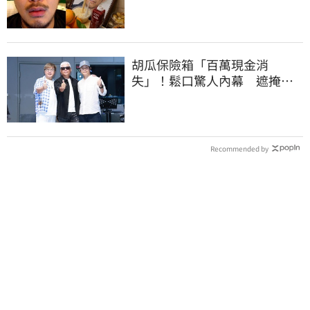
年悲慘餘生曝
胡瓜保險箱「百萬現金消
失」！鬆口驚人內幕 遮掩滅
證遭丁柔安抓包
Recommended by