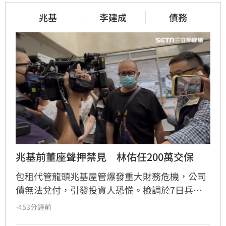
兆基
李建成
債務
兆基前董座聲押禁見　林佑任200萬交保
包租代管龍頭兆基屋管爆發重大財務危機，公司
債無法兌付，引發投資人恐慌。檢調於7日兵分
多路搜索，約談前董事長李建成及共同創辦人林
-453分鐘前
佑任。調查指出，李建成涉嫌將2020年發行公司