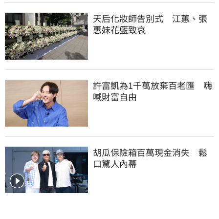
天后化妝師告別式　江蕙、張
惠妹花籃致哀
許富凱為1千萬放棄百老匯　嗨
喊財富自由
胡瓜保險箱百萬現金消失　鬆
口驚人內幕