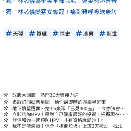
獨／林芯儀為健美全裸除毛！這姿勢超害羞
獨／林芯儀變猛女奪冠！痛到難呼吸送急診
天殘
賀瓏
情史
渣男
逝世
改版大回饋 熱門3C大獎接力送
追蹤訂閱娛樂星聞 給你最即時的娛樂星鮮事
地下墳墓遷葬…挖3.6米深「已見400座」！今辦法會安
撫祖先
立即諮詢HPV！是對自己健康最好的投資，把握現在不
PR
嫌晚！
伴侶和妳一起預防HPV，才有資格說愛妳！
PR
我不是清潔員！保全「拒倒垃圾」上班3天被炒 找法院