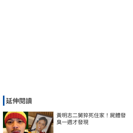
討公道結果出爐
延伸閱讀
黃明志二舅猝死住家！屍體發
臭一週才發現