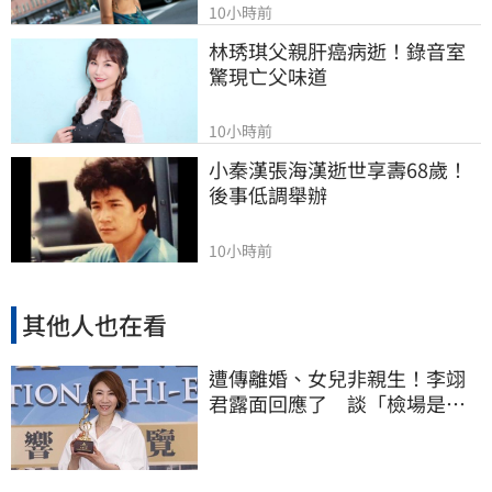
10小時前
林琇琪父親肝癌病逝！錄音室
驚現亡父味道
10小時前
小秦漢張海漢逝世享壽68歲！
後事低調舉辦
10小時前
其他人也在看
遭傳離婚、女兒非親生！李翊
君露面回應了 談「檢場是否
驗DNA」反應曝