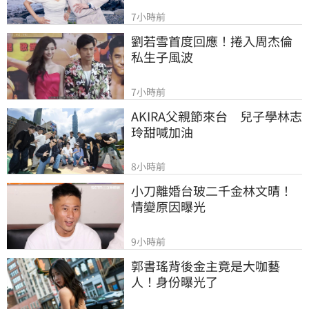
7小時前
劉若雪首度回應！捲入周杰倫
私生子風波
7小時前
AKIRA父親節來台　兒子學林志
玲甜喊加油
8小時前
小刀離婚台玻二千金林文晴！
情變原因曝光
9小時前
郭書瑤背後金主竟是大咖藝
人！身份曝光了