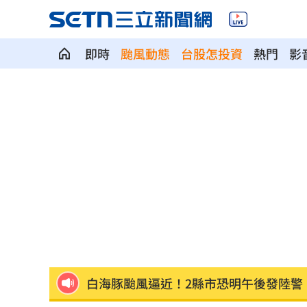
即時
颱風動態
台股怎投資
熱門
影
新／救生員硬要下水 遺體外木山海域
每天1杯手搖飲消暑？醫：1習慣害越喝
中美制裁戰川習會恐生變？北京還有大
台灣富婆也曾花重金 和當紅男神木桶
重電股／東元簽下這合約 利多曝光
15:
白海豚颱風逼近！2縣市恐明午後發陸警