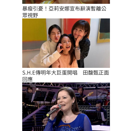
暴瘦引憂！亞莉安娜宣布辭演暫離公
眾視野
S.H.E傳明年大巨蛋開唱　田馥甄正面
回應