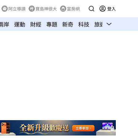
阿立導讀
寶島神很大
富房網
登入
兩岸
運動
財經
專題
新奇
科技
旅遊
汽車
寵物