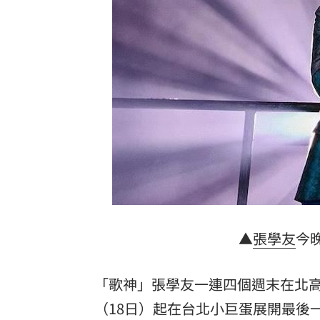
橘貓「阿咪」失蹤138日！飼主懸賞20萬
停車格內卡電線桿 駕駛抱怨：停不進
新／被動元件股的他！下午5點開重訊
15
兆基案檢調6路搜索！約談前董座2高層
台灣彩券開獎直播中
20:31
LIVE三立+24小時直播
15:27
三立iNEWS新聞台線上直播
18:00
▲
張學友
今
商場戰國來臨 台中「頂奢大道」逐漸
台彩父親節推新刮刮樂千萬頭獎超「爸
「歌神」張學友一連四個週末在北高雙
（18日）起在台北小巨蛋展開最後
「拍片人的多重宇宙」職涯論壇9/12登