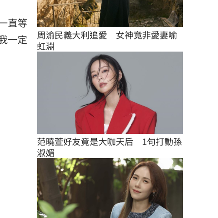
一直等
周渝民義大利追愛　女神竟非愛妻喻
我一定
虹淵
范曉萱好友竟是大咖天后　1句打動孫
淑媚