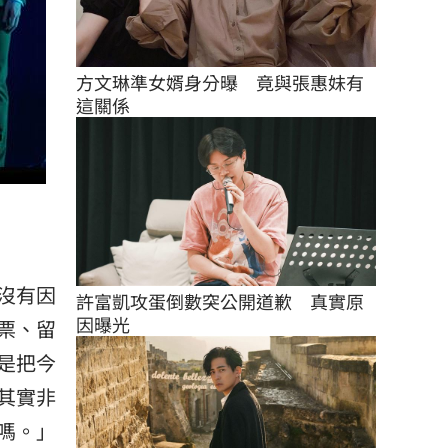
方文琳準女婿身分曝　竟與張惠妹有
這關係
沒有因
許富凱攻蛋倒數突公開道歉　真實原
因曝光
票、留
是把今
其實非
嗎。」