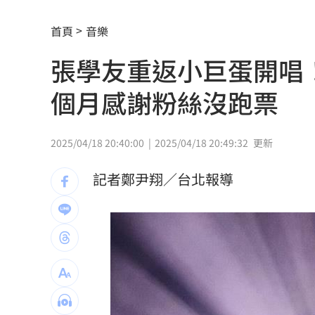
LaLaport施工意外 天花板崩、鷹架突
首頁
音樂
怕哪天消失了蕭敬騰拒聽方大同神曲1年
張學友重返小巨蛋開唱
新作破3千萬觀看 知名網紅揭血淚內幕
個月感謝粉絲沒跑票
北市府無預警稽查夏莉絲 負責人竟在
買疫苗被騙10.6億！慈濟多年未報案原
2025/04/18 20:40:00
2025/04/18 20:49:32
更新
雙十衝離島！機票「這天」開搶 攻略
記者鄭尹翔／台北報導
父提前退休母賣戒指！高希均證明這1件
吳沛憶：面對中傷造謠 陳時中都不出
台玻夫人喪子首發聲 曝2因素揭離世真
統一獅邀日本女星松川星 到場當開球