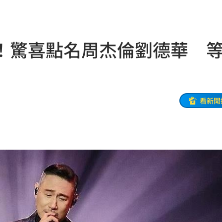
掉落
15:26
！
15:26
！驚喜點名周杰倫劉德華 等
15:24
場等
15:23
因曝
15:23
看新聞
快看
15:22
事
15:21
惡言
15:16
相
15:16
嘉賓
15:16