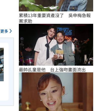
累積13年重要資產沒了　吳申梅急報
案求助
更多
最帥乩童是他　台上強吻畫面流出