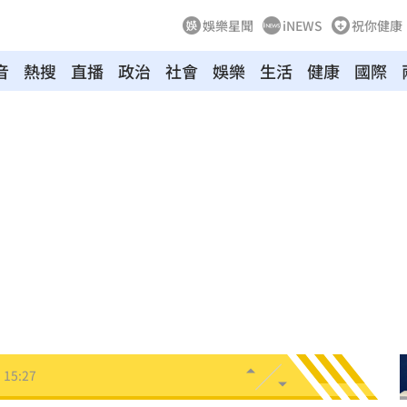
娛樂星聞
iNEWS
祝你健康
音
熱搜
直播
政治
社會
娛樂
生活
健康
國際
尋獲
15:30
越累
15:30
招
15:29
共浴
15:29
28
15:27