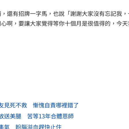
哨，還有招牌一字馬，也說「謝謝大家沒有忘記我，
用心啊，要讓大家覺得等你十個月是很值得的，今天
友見死不救 慚愧自責哪裡錯了
放送美腿 苦等13年合體恩師
集氣 盼腦溢血趕快止住