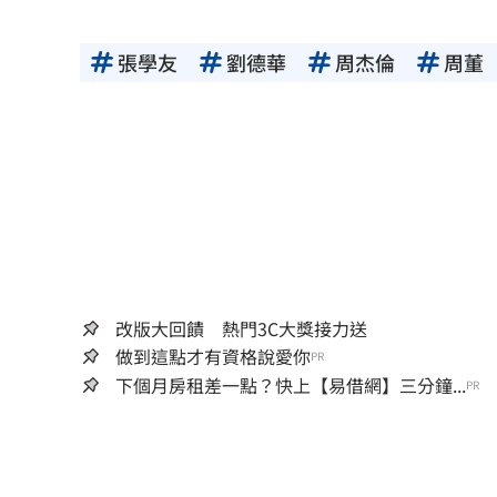
張學友
劉德華
周杰倫
周董
改版大回饋 熱門3C大獎接力送
做到這點才有資格說愛你
PR
下個月房租差一點？快上【易借網】三分鐘...
PR