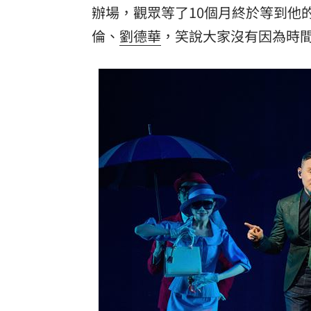
辦場，觀眾等了10個月終於等到他
8國球員齊聚高雄 Formosa 7s掀足球
倫
、
劉德華
，笑說大家沒有因為時
理想混蛋號召粉絲跨海追星吃美食！
18: