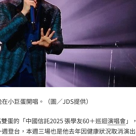
元
15:14
去
15:14
:13
到案
15:11
晚在小巨蛋開唱。（圖／JDS提供）
成形
12:00
」氣
12:00
蛋的「中國信託2025 張學友60＋巡迴
演唱會
」
一週登台，本週三場也是他去年因健康狀況取消演出
場！
10:30