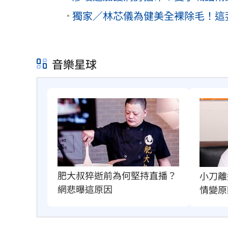
獨家／林芯儀為健美全裸除毛！這
音樂星球
肥大叔猝逝前為何堅持直播？
小刀離
網悲曝這原因
情變原