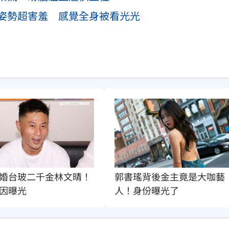
姿勢超害羞 感覺全身被看光光
婚台玻二千金林文晴！
郭書瑤背後金主竟是大咖藝
因曝光
人！身份曝光了