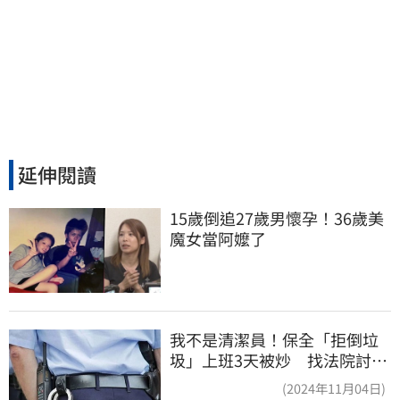
延伸閱讀
15歲倒追27歲男懷孕！36歲美
魔女當阿嬤了
我不是清潔員！保全「拒倒垃
圾」上班3天被炒 找法院討公
道結果出爐
(2024年11月04日)