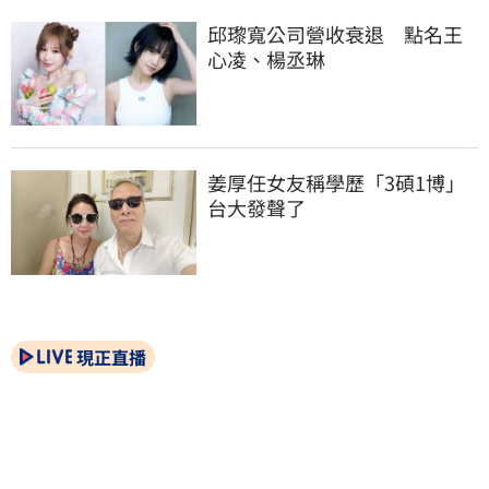
邱瓈寬公司營收衰退　點名王
心凌、楊丞琳
姜厚任女友稱學歷「3碩1博」 
台大發聲了
現正直播