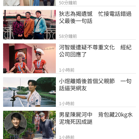
50分鐘前
狄志為揭遺憾　忙接電話錯過
父最後一句話
58分鐘前
河智媛遭疑不尊重文化　經紀
公司回應了
1小時前
小煜離婚後首個父親節　一句
話逼哭網友
1小時前
男星陳屍河中　背包藏20kg水
泥塊死因成謎
1小時前