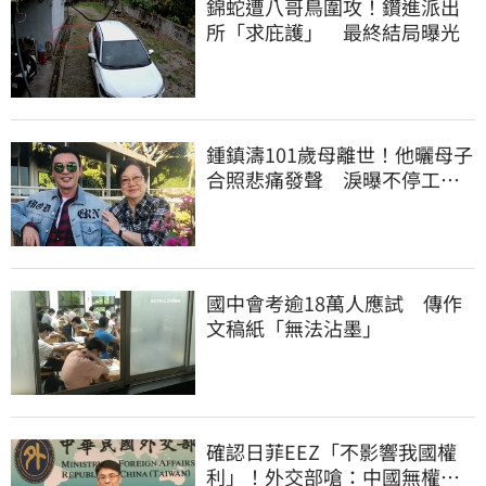
錦蛇遭八哥鳥圍攻！鑽進派出
所「求庇護」 最終結局曝光
鍾鎮濤101歲母離世！他曬母子
合照悲痛發聲 淚曝不停工原
因：擺脫思念
國中會考逾18萬人應試 傳作
文稿紙「無法沾墨」
確認日菲EEZ「不影響我國權
利」！外交部嗆：中國無權代