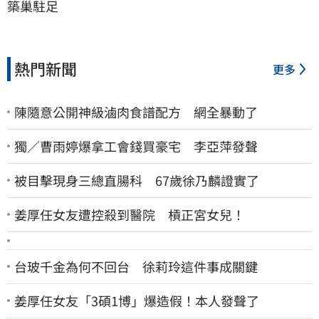
築巢駐足
熱門新聞
更多
陳隨意公開神級滷肉食譜配方 網全暴動了
獨／曹雨婷爆拿工會錢買豪宅 李亞萍發聲
被目擊現身三總直腸科 67歲徐乃麟證實了
姜厚任女友遭控殺到醫院 槓正宮女兒！
台玻千金為何不回台 徐莉玲這件事成關鍵
姜厚任女友「3碩1博」爆造假！本人發聲了