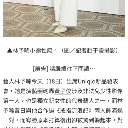
▲
林予晞
小露性感。（圖／記者趙于瑩攝影）
[廣告] 請繼續往下閱讀…
藝人林予晞今天（18日）出席Uniqlo新品發表
會，她是演藝圈砲轟
黃子佼
涉及非法兒少性影像
第一人，也是獨立新女性的代表藝人之一，而林
予晞昔日與他合作過《戒指流浪記》兩人飾演過
一對，而
宥勝
原本打算復出卻被罵到躲起來，對