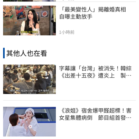
「最美變性人」揭離婚真相　
自曝主動放手
1小時前
其他人也在看
字幕讓「台灣」被消失！韓綜
《出差十五夜》遭炎上 製作
組發聲認錯了
《浪姐》宿舍爆甲醛超標！害
女星集體病倒 節目組首發聲
回應了