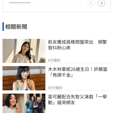
相關新聞
前女團成員椎間盤突出　頻繁
發抖粉心疼
8分鐘前
木木林葦妮26歲生日！許願當
「角頭千金」
40分鐘前
苗可麗配合失智父演戲「一舉
動」逼哭網友