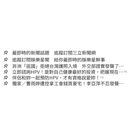
最即時的新聞話題 追蹤訂閱三立新聞網
追蹤訂閱娛樂星聞 給你最即時的娛樂星鮮事
非洲「這國」拒絕台灣護照入境 外交部證實發聲了：
持續交涉聯繫
立即諮詢HPV！是對自己健康最好的投資，把握現在不
PR
嫌晚！
伴侶和妳一起預防HPV，才有資格說愛妳！
PR
獨家／曹雨婷遭控拿工會錢買豪宅！李亞萍不忍發聲：
余天管工會都貼錢