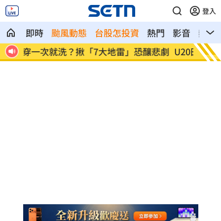
登入
即時
颱風動態
台股怎投資
熱門
影音
熱搜
釀悲劇
U20田徑世錦賽簡子傑3000公尺破全國紀
被目擊
錄
了