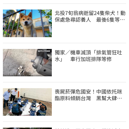
北投7旬翁病逝留24隻柴犬！動
保處急尋認養人 最後6隻等新
主人
獨家／機車滅頂「排氣管狂吐
水」 車行加班排隊等修
喪屍菸彈危國安！中國依托咪
酯原料傾銷台灣 黑幫大肆走
私震撼國安單位