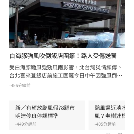
白海豚強風吹倒飯店圍籬！路人受傷送醫
受白海豚颱風強勁風雨影響，北台灣災情頻傳。
台北喜來登飯店前施工圍籬今日中午因強風倒
塌，造成一名路過女子遭擊中受傷送醫，現場已
-456分鐘前
拉起警戒線。此外，信義區亦發生男子在風雨中
奔跑滑倒撞傷頭部事件，所幸送醫後意識清醒。
新／有望放颱風假?8縣市
颱風逼近淡水出
明達停班停課標準
風？老樹連根拔
-449分鐘前
-405分鐘前