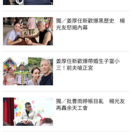
獨／姜厚任新歡爆黑歷史　楊
光友怒揭內幕
姜厚任新歡爆帶婚生子當小
三！前夫嗆正宮
獨／批曹雨婷帳目亂　楊光友
再轟余天工會