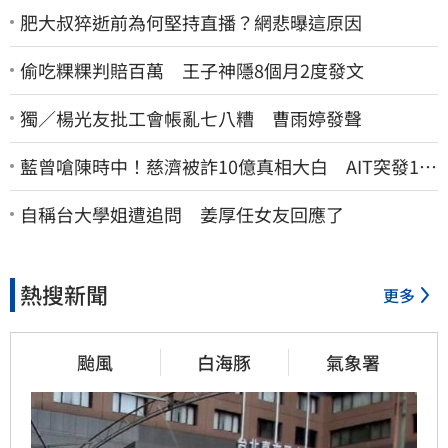
肥大叔猝逝前為何堅持直播？網悲曝這原因
偷吃粿粿判賠百萬 王子神隱8個月2度發文
獨／楊光友批工會帳亂七八糟 曹雨婷發聲
藍曾嗆陳時中！慈濟被詐10億真相大白 AIT突發1文
酸爆…他笑：真的很會
自稱台大學姐遭追問 姜厚任女友回應了
熱搜新聞
更多
颱風
白海豚
氣象署