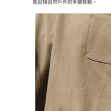
能迎接自然戶外的多變挑戰。
颱風還沒到！基隆爆海水倒灌 商家超哀
颱風假宣布了 明「新竹縣8校」停課不停
太陽下抽菸突倒地！醫：猝死風險高3倍
Apink降臨高雄 她新歌曝光：唱不好別
台灣彩券開獎直播中
20:31
LIVE三立+24小時直播
15:27
三立iNEWS新聞台線上直播
18:00
商場戰國來臨 台中「頂奢大道」逐漸
台彩父親節推新刮刮樂千萬頭獎超「爸
「拍片人的多重宇宙」職涯論壇9/12登