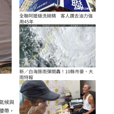
全聯阿嬤級洗碗精　客人讚去油力強
用45年
新／白海豚雨彈開轟！10縣市豪、大
雨特報
）
氣候與
腰帶，