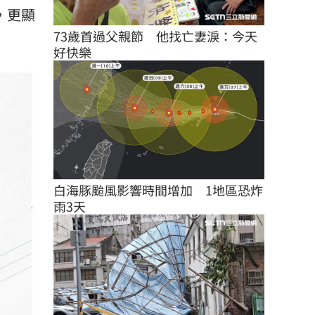
，更顯
73歲首過父親節　他找亡妻淚：今天
好快樂
白海豚颱風影響時間增加　1地區恐炸
雨3天