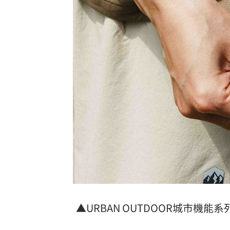
▲URBAN OUTDOOR城市