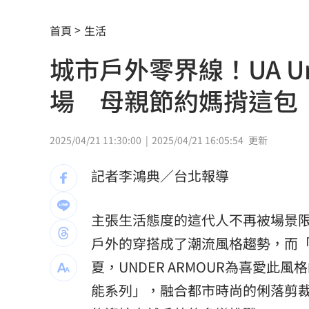
人妻被嫌上菜慢 遭毒癮小叔斧砍死頭
首頁
生活
城市戶外零界線！UA Ur
男大生遭脫光圍毆亡 主嫌輕度智障判
場 母親節約媽揹這包
以為益生菌護腎 他餐餐泡菜2週後險洗
白海豚暴風圈縮小！氣象署揭「降雨熱
2025/04/21 11:30:00
2025/04/21 16:05:54
更新
拋開阿湯哥光環 20歲舒莉初登台網改
記者李鴻典／台北報導
新／永和豆漿創始人在台北離世 享壽7
新／新竹宣布！五峰尖石8校明停課但上
主張生活態度的這代人不再被場景
戶外的穿搭成了潮流風格趨勢，而「Ur
HIGHLIGHT掀回憶殺 擔心後輩太帥壓
夏，UNDER ARMOUR為喜愛此風
狂冒百顆紅疹非毛囊炎！醫診斷出罕見
能系列」，融合都市時尚的俐落剪