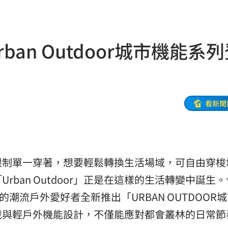
掛樹
21:59
ban Outdoor城市機能系
無期
21:55
腎
21:49
區」
21:42
看新聞
口
21:35
0歲
21:21
班
限制單一穿著，想要輕鬆轉換生活場域，可自由穿梭
21:20
ban Outdoor」正是在這樣的生活轉變中誕生
力大
21:12
格的潮流戶外愛好者全新推出「URBAN OUTDOOR
疾病
21:10
裁與輕戶外機能設計，不僅能應對都會叢林的日常節