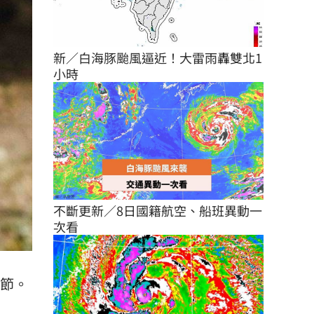
新／白海豚颱風逼近！大雷雨轟雙北1
小時
不斷更新／8日國籍航空、船班異動一
次看
調節。