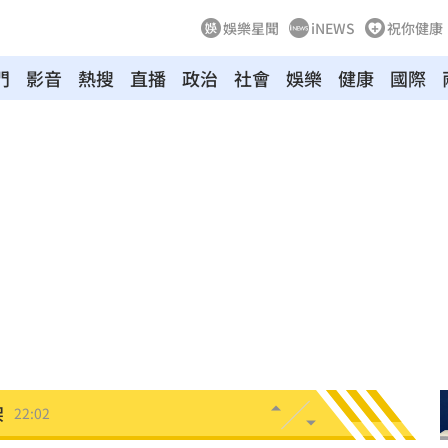
娛樂星聞
iNEWS
祝你健康
門
影音
熱搜
直播
政治
社會
娛樂
健康
國際
文
22:16
課目
22:15
光友
22:13
吃藥
22:11
警
22:07
架
22:02
呼吸
22:02