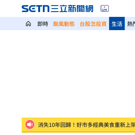
即時
颱風動態
台股怎投資
生活
熱
慈濟買BNT遭詐 網朝聖郭董大小姐貼
配合漢光！管碧玲視導平戰轉換與出港
向姜厚任道歉 田路路：我要找的是楊
男傳訊醫院粉專「殺死掛號小姐」辯忘
晚飯煮太慢！婦遭小叔斬首 頭掛樹上示
消失10年回歸！好市多經典美食重新上
腦瘤手術醫誤切正常組織 女無法自主