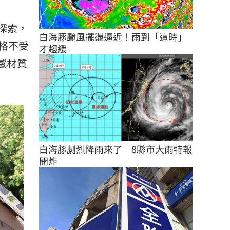
探索，
白海豚颱風擺盪逼近！雨到「這時」
格不受
才趨緩
感材質
白海豚劇烈降雨來了　8縣市大雨特報
開炸