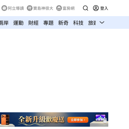
阿立導讀
寶島神很大
富房網
登入
兩岸
運動
財經
專題
新奇
科技
旅遊
汽車
寵物