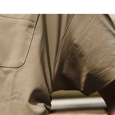
怨
21:09
班
21:04
20:58
發
20:57
成形
12:00
」氣
12:00
場！
10:30