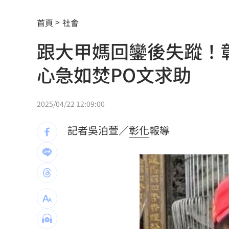
宏福苑大火調查出爐！菸頭引燃施工雜
首頁
社會
定投10年翻逾5倍 這檔吸引存股族卡位
跟大甲媽回鑾後失蹤！
新／四指齊揚！台指期飆破500點
00:48
心急如焚PO文求助
慈濟遭詐10.6億元！全款拿回解方曝
00:
稱龍蝦咬完就吐 爆李世宗要信徒喝精
2025/04/22 12:09:00
樂天女孩淚揭往事 愛意表達障礙遭重
記者吳泊萱／
彰化
報導
一張百萬太貴！他公開高價股買法：賺3
獨／海外遊學增強外語 台人夯英、美
長尾獼猴失控狂襲居民！官方追查異常
伊波拉失控！專家憂病毒恐已突變
00:23