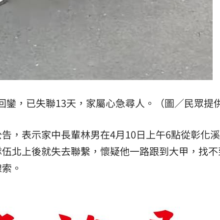
回鑾，已失聯13天，家屬心急尋人。（圖／民眾提
告，表示家中長輩林男在4月10日上午6點從彰化
隊伍北上後就失去聯繫，懷疑他一路跟到大甲，找不
線索。