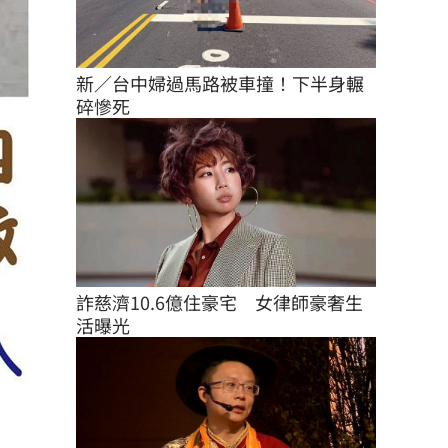
新／台中婦過馬路被車撞！下半身輾
碎慘死
詐慈濟10.6億住豪宅　女律師豪奢生
活曝光