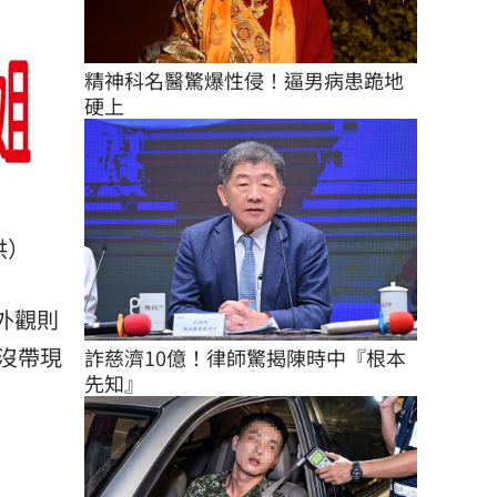
精神科名醫驚爆性侵！逼男病患跪地
硬上
供）
外觀則
沒帶現
詐慈濟10億！律師驚揭陳時中『根本
先知』