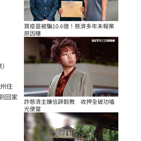
買疫苗被騙10.6億！慈濟多年未報案
原因曝
供）
溪州住
到回家
詐慈濟主嫌信辟穀教　收押全破功嗑
光便當