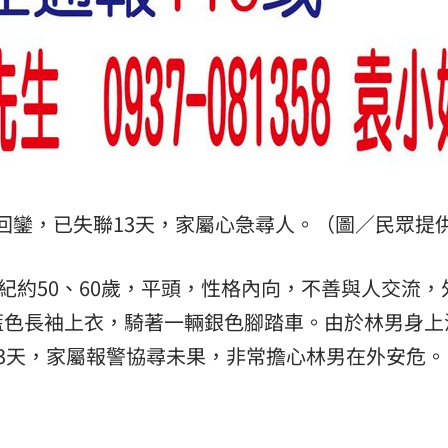
回鑾，已失聯13天，家屬心急尋人。（圖／民眾提
紀約50、60歲，平頭，性格內向，不善與人交流，
藍色長袖上衣，騎著一輛銀色腳踏車。由於林男身上
3天，家屬報警協尋未果，非常擔心林男在外安危。