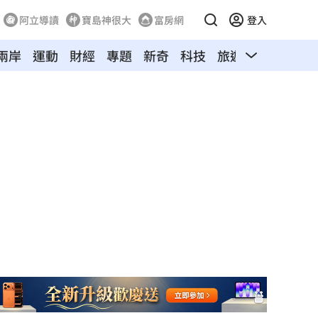
阿立導讀
寶島神很大
富房網
登入
兩岸
運動
財經
專題
新奇
科技
旅遊
汽車
寵物