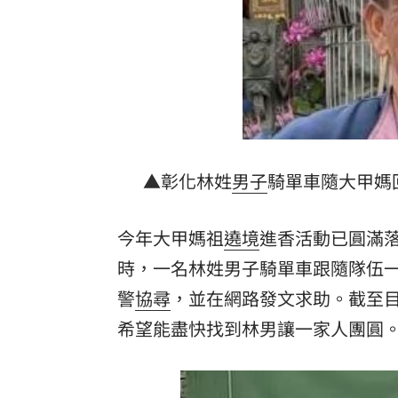
飲料空盒找嘸地方丟 騎車咬著遭攔查
63歲章小蕙吐露心聲：後悔當年嫁給鍾
白海豚颱風擺盪逼近！雨到「這時」才
最遺憾童年記憶空白 禹菡：當年真不
▲彰化林姓
男子
騎單車隨大甲媽
台灣彩券開獎直播中
20:31
LIVE三立+24小時直播
15:27
今年大甲媽祖
遶境
進香活動已圓滿落
三立iNEWS新聞台線上直播
時，一名林姓男子騎單車跟隨隊伍
18:00
警
協尋
，並在網路發文求助。截至
商場戰國來臨 台中「頂奢大道」逐漸
希望能盡快找到林男讓一家人團圓
台彩父親節推新刮刮樂千萬頭獎超「爸
「拍片人的多重宇宙」職涯論壇9/12登