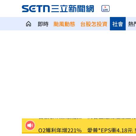
即時
颱風動態
台股怎投資
社會
熱
華許9月升息？ING：匯市在他與戰爭間
老後離婚財產怎麼分？ 丈夫退休金拒
「這餐飲集團」擺脫陰霾！上半年營收
賓士S500擋浩劫！車主這話暖哭全網
01
台股暴跌誰最能扛 高含金這幾檔繳正
Q2獲利年增221% 愛普*EPS衝4.18元