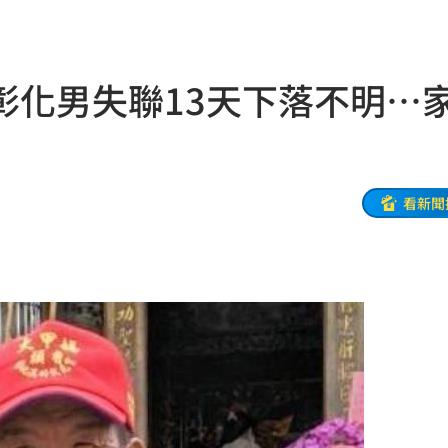
物
01:17
！
01:03
彰化男失聯13天下落不明…
47
油
00:43
看新聞
擊
00:41
0萬
00:36
、加
00:31
原因
00:26