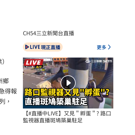
CH54三立新聞台直播
現正直播
更多
供）
州鄉
急得報
行列，
【#直播中LIVE】又見＂孵蛋＂? 路口
監視器直播斑鳩築巢駐足