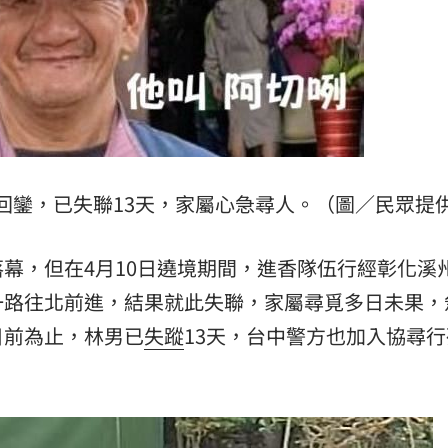
槓警
00:23
鎮濤
00:22
趨緩
00:19
懂事
00:12
回鑾，已失聯13天，家屬心急尋人。（圖／民眾提
幕，但在4月10日遶境期間，進香隊伍行經彰化溪
一路往北前進，結果就此失聯，家屬尋覓多日未果，
目前為止，林男已
失蹤
13天，台中警方也加入協尋
成形
12:00
。
」氣
12:00
場！
10:30