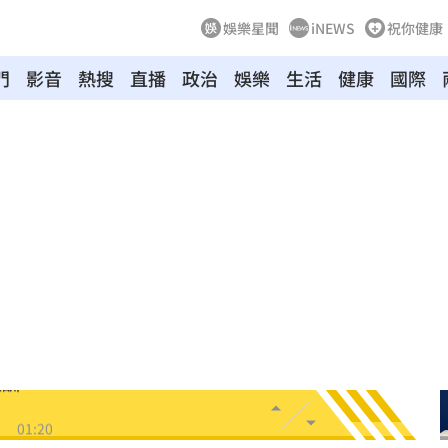
娛樂星聞
iNEWS
祝你健康
門
影音
熱搜
直播
政治
娛樂
生活
健康
國際
拉鋸
03:10
分
03:08
創高
03:06
:53
報酬
01:45
！
01:20