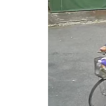
8國球員齊聚高雄 Formosa 7s掀足球
理想混蛋號召粉絲跨海追星吃美食！
18: