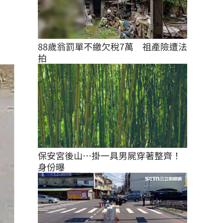
88歲翁罰單不繳欠稅7萬　祖產險遭法
拍
保安宮後山…掛一具男屍穿著整齊！
身份曝