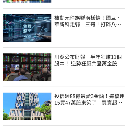
被動元件族群兩樣情！國巨、
華新科走弱 三哥「打碎八卦
鏡」逆勢狂飆5%
川湖公布財報 半年狂賺11個
股本！ 逆勢狂飆榮登萬金股
投信砸88億最愛3金融！這檔連
15買47萬股東笑了 買賣超前
十一次看