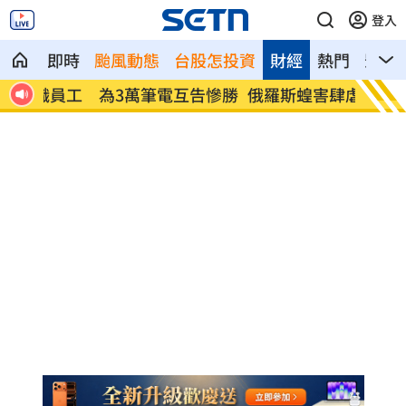
登入
即時
颱風動態
台股怎投資
財經
熱門
影音
告慘勝
俄羅斯蝗害肆虐如末日 網驚：聖經十災
慈濟採
勸