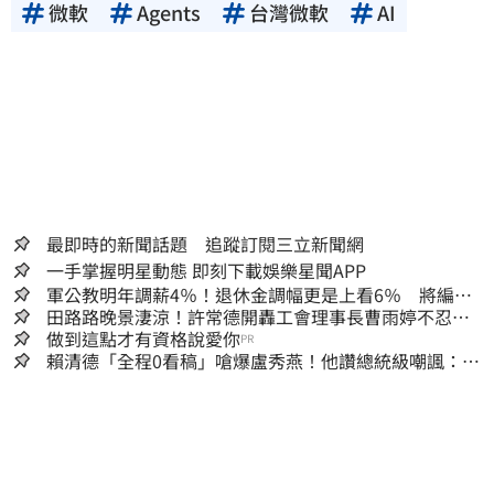
微軟
Agents
台灣微軟
AI
最即時的新聞話題 追蹤訂閱三立新聞網
一手掌握明星動態 即刻下載娛樂星聞APP
軍公教明年調薪4％！退休金調幅更是上看6％ 將編入
明年度總預算
田路路晚景淒涼！許常德開轟工會理事長曹雨婷不忍
了：別只包紅包慰問
做到這點才有資格說愛你
PR
賴清德「全程0看稿」嗆爆盧秀燕！他讚總統級嘲諷：把
8年總帳一次掀翻