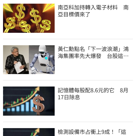
南亞科加持轉入電子材料 南
亞目標價來了
黃仁勳點名「下一波浪潮」鴻
海集團率先大爆發 台股這族
群全面噴出
記憶體每股配8.6元的它 8月
17日除息
檢測設備市占衝上9成！「這