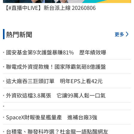
【#直播中LIVE】新台派上線 20260806
熱門新聞
更多
國安基金第9次護盤暴賺81% 歷年績效曝
聯電成外資提款機！國家隊霸氣砸8億護盤
這大廠吞三巨頭訂單 明年EPS上看42元
外資砍這檔3.8萬張 它讓99萬人鬆一口氣
SpaceX財報後星艦量產 進補台廠3強
台積電、聯發科咋選？杜金龍一語點醒網友