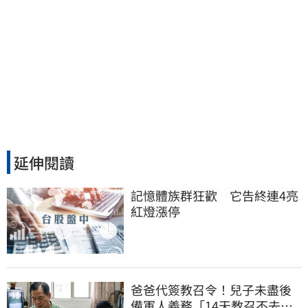
延伸閱讀
記憶體族群狂歡　它告終連4亮
紅燈漲停
爸爸代簽教召令！兒子未盡後
備軍人義務「14天教召不去」