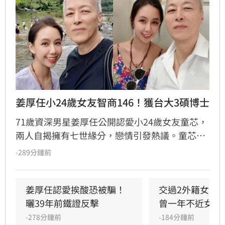
姜厚任小24歲女友智商146！獲台大3碩博士
71歲資深男星姜厚任公開認愛小24歲女友童芯，
兩人自揭擁有七世緣分，戀情引發熱議。童芯被
譽為全方位學霸，擁有146高智商，不僅取得台
-289分鐘前
大三個碩士與博士學位，更曾在美擔任科技研究
員18年。姜厚任因惜才擔任其事業集團總裁，協
助管理跨領域資源，讓童芯專注研發。童芯除學
姜厚任認愛挨酸恐被騙！
交過2外籍女友
術成就外，還具備特殊靈性體驗，曾在廟宇創下
曬39年前鐵證反擊
曾一年不近女色
連續擲出42個聖筊的奇蹟。兩人超越傳統男女情
-278分鐘前
-184分鐘前