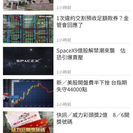
1小時前
1次違約交割預收足額款券？金
管會回應了
1小時前
SpaceX9億股解禁潮來襲　估
恐引爆賣壓
1小時前
新／美股開盤費半下挫 台指期
失守44000點
1小時前
快訊／威力彩頭獎2億　8／6開
獎號碼