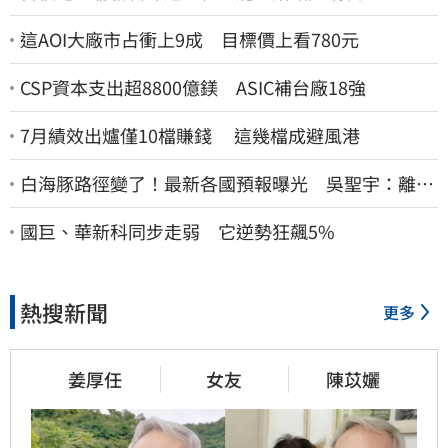
這AOI大廠市占衝上9成 目標價上看780元
CSP資本支出超8800億鎂 ASIC補台廠18強
7月績效出爐僅10檔賺錢 這幾檔成避風港
白海豚路徑變了！最新各國預報曝光 吳聖宇：離台
灣又更近一點
國巨、華新科同步走弱 它逆勢狂飆5%
熱搜新聞
更多
姜厚任
女友
陳苡孋