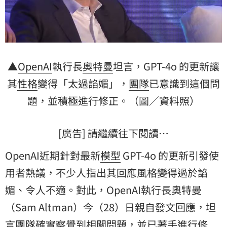
▲
OpenAI
執行長
奧特曼
坦言，GPT-4o 的更新讓
其
性格
變得「太過諂媚」，
團隊
已意識到這個
問
題
，並積極進行修正。（圖／資料照）
[廣告] 請繼續往下閱讀…
OpenAI近期針對最新
模型
GPT-4o 的更新引發使
用者熱議，不少人指出其回應風格變得過於諂
媚、令人不適。對此，OpenAI執行長奧特曼
（Sam Altman）今（28）日親自發文回應，坦
言團隊確實察覺到相關問題，並已著手進行修