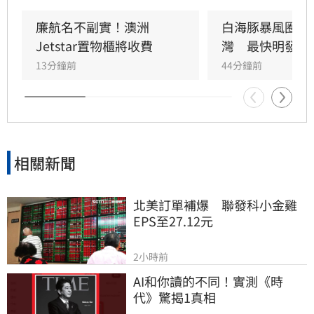
嚴防強陣風與週末豪雨帶來的災情。市府呼籲市
民提前檢查陽台排水、固定招牌，颱風期間避免
廉航名不副實！澳洲
白海豚暴風圈恐
前往山區或海邊，並透過新北災訊E點通隨時掌
Jetstar置物櫃將收費
灣　最快明發海
握最新防災資訊，共同守護城市安全。
13分鐘前
44分鐘前
相關新聞
北美訂單補爆　聯發科小金雞
EPS至27.12元
2小時前
AI和你讀的不同！實測《時
代》驚揭1真相