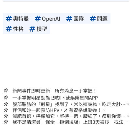
奧特曼
OpenAI
團隊
問題
性格
模型
新聞事件即時更新 所有消息一手掌握！
一手掌握明星動態 即刻下載娛樂星聞APP
腹部脂肪的「剋星」找到了，常吃這幾物，吃走大肚
PR
囊，瘦出小蠻腰
伴侶和妳一起預防HPV，才有資格說愛妳！
PR
減肥首選，檸檬加它，堅持一週，腰細了，瘦到你懷疑
PR
人生
我不是清潔員！保全「拒倒垃圾」上班3天被炒 找法院
討公道結果出爐