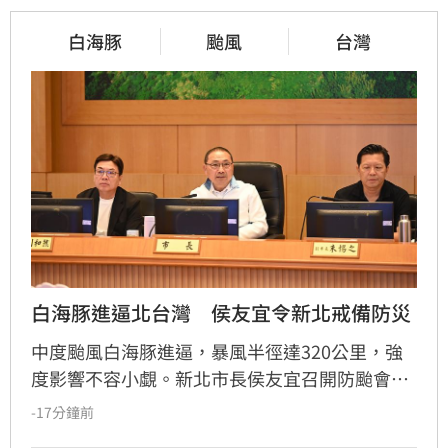
白海豚
颱風
台灣
白海豚進逼北台灣　侯友宜令新北戒備防災
中度颱風白海豚進逼，暴風半徑達320公里，強
度影響不容小覷。新北市長侯友宜召開防颱會
議，要求市府團隊與29區公所全面戒備，針對易
-17分鐘前
受災點、重大工程及公共設施進行預防性加固，