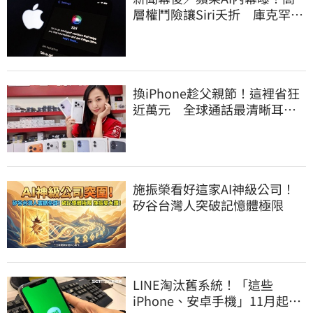
層權鬥險讓Siri夭折 庫克罕見
展現強硬姿態
換iPhone趁父親節！這裡省狂
近萬元 全球通話最清晰耳機
登台開賣了
施振榮看好這家AI神級公司！
矽谷台灣人突破記憶體極限
LINE淘汰舊系統！「這些
iPhone、安卓手機」11月起無