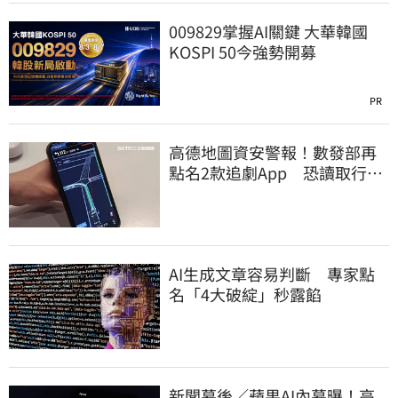
009829掌握AI關鍵 大華韓國
KOSPI 50今強勢開募
PR
高德地圖資安警報！數發部再
點名2款追劇App 恐讀取行事
曆
AI生成文章容易判斷 專家點
名「4大破綻」秒露餡
新聞幕後／蘋果AI內幕曝！高