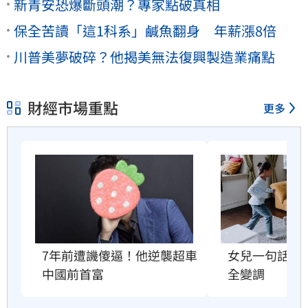
新青安恐爆斷頭潮？專家點破真相
保全苦讀「這1科系」鹹魚翻身 年薪漲8倍
川普美夢破碎？他揭美無法復興製造業痛點
財經市場重點
更多
7年前遭譏傻逼！他逆襲超車
女兒一句話　
中國前首富
全變調