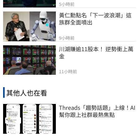
5小時前
黃仁勳點名「下一波浪潮」這
族群全面噴出
9小時前
川湖賺逾11股本！ 逆勢衝上萬
金
11小時前
其他人也在看
Threads「趨勢話題」上線！AI
幫你跟上社群最熱焦點