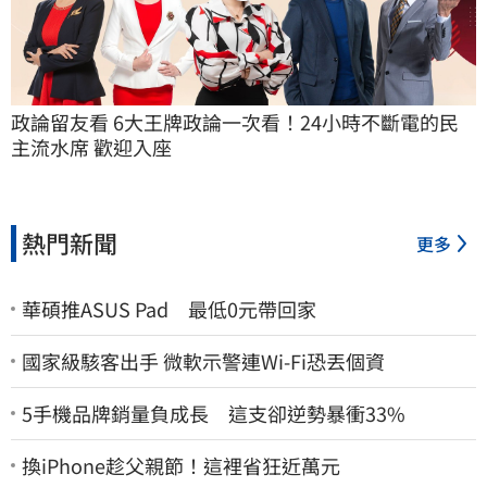
政論留友看 6大王牌政論一次看！24小時不斷電的民
主流水席 歡迎入座
熱門新聞
更多
華碩推ASUS Pad 最低0元帶回家
國家級駭客出手 微軟示警連Wi-Fi恐丟個資
5手機品牌銷量負成長 這支卻逆勢暴衝33%
換iPhone趁父親節！這裡省狂近萬元