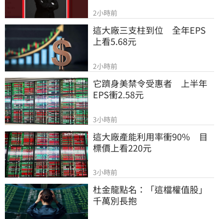
2小時前
這大廠三支柱到位　全年EPS
上看5.68元
2小時前
它躋身美禁令受惠者　上半年
EPS衝2.58元
3小時前
這大廠產能利用率衝90%　目
標價上看220元
3小時前
杜金龍點名：「這檔權值股」
千萬別長抱