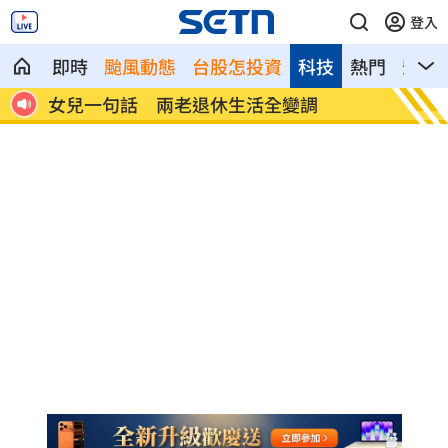
登入
即時
颱風動態
台股怎投資
科技
熱門
影音
首富
女兒一句話 兩老退休生活全變調
記憶體
襲