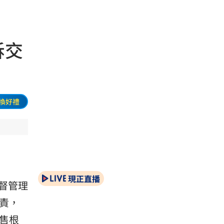
拆交
換好禮
現正直播
督管理
責，
售根