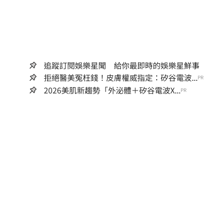
追蹤訂閱娛樂星聞 給你最即時的娛樂星鮮事
拒絕醫美冤枉錢！皮膚權威指定：矽谷電波...
PR
2026美肌新趨勢「外泌體＋矽谷電波X...
PR