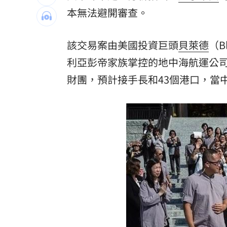
馬斯克蓋地球最大晶圓廠 專家揭3大隱
本無法避開審查。
泰國校園槍擊案增至9死 12歲女童不治
該交易案由美國投資巨頭
貝萊德
（B
蔣市政一團糟？活動背板誤植HappiMes
利亞彭帝家族掌控的地中海航運公司（MSC）
財團，預計接手長和43個港口，當
飛機餐1果汁爆廁所之亂 醫：3類人勿
台灣彩券開獎直播中
20:31
LIVE三立+24小時直播
15:27
三立iNEWS新聞台線上直播
18:00
商場戰國來臨 台中「頂奢大道」逐漸
台彩父親節推新刮刮樂千萬頭獎超「爸
「拍片人的多重宇宙」職涯論壇9/12登