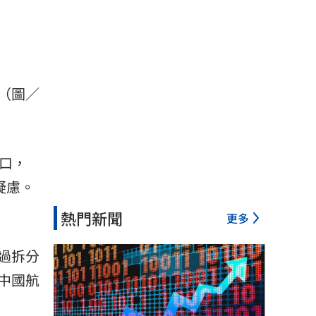
（圖／
口，
疑慮。
熱門新聞
更多
過拆分
中國航