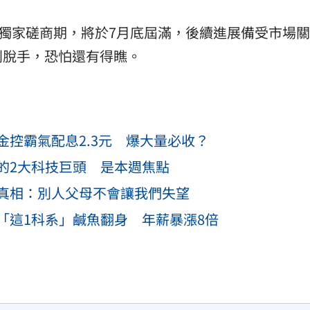
日獨家磋商期，將於7月底屆滿，後續進展備受市場
利脫手，恐怕還有得瞧。
控霸氣配息2.3元 爆大量必收？
的2大科技巨頭 是本週焦點
真相：別人父母不會讓我們失望
「這1科系」鹹魚翻身 年薪暴漲8倍