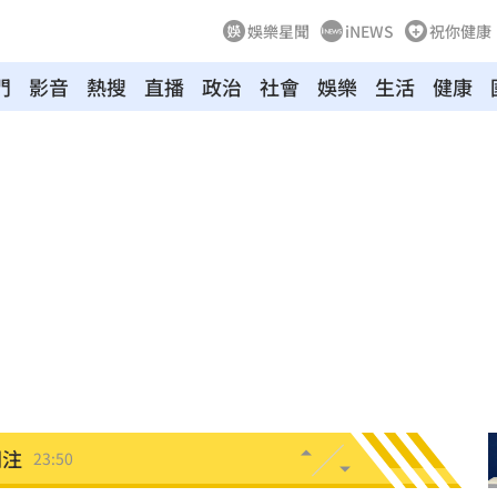
娛樂星聞
iNEWS
祝你健康
門
影音
熱搜
直播
政治
社會
娛樂
生活
健康
旺
00:15
特報
00:01
命
23:59
關注
23:50