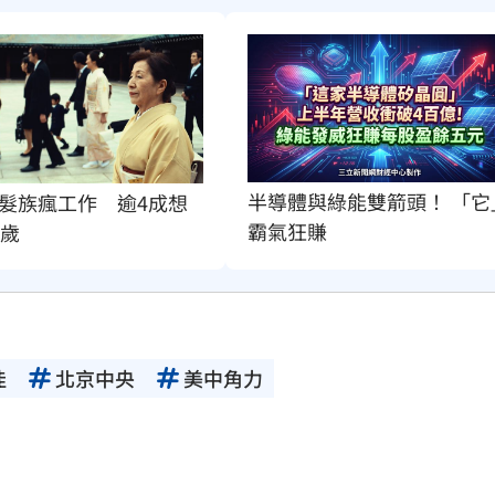
半導體與綠能雙箭頭！ 「它
髮族瘋工作　逾4成想
霸氣狂賺
0歲
佳
北京中央
美中角力