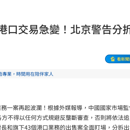
互動
23:40
衛隊
23:37
3港口交易急變！北京警告分
溫
23:34
足壇
23:31
體
23:29
看新聞
」
23:27
給專業，時間用在陪伴家人
主導
23:25
23:22
業務一案再起波瀾！根據外媒報導，中國國家市場監
23:21
各方不得以任何方式規避反壟斷審查，否則將依法追
趕人
23:16
對長和旗下43個港口業務的出售案全面盯場，分拆出