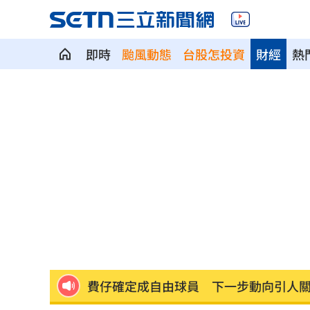
即時
颱風動態
台股怎投資
財經
熱
遊日瘋買恢復衣「穿」越疲勞 2因素助
煮菜遭婆婆關火還一路追罵！丈...
00:12
新／白海豚近北部海面！氣象署發豪雨
南電Q2財報公布後 目標價調升
00:00
俄軍空襲烏克蘭首都基輔及周邊 4人喪
費仔確定成自由球員 下一步動向引人