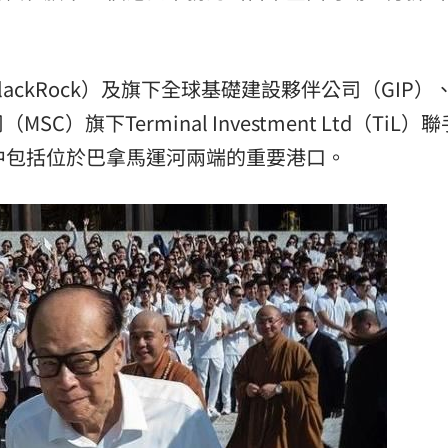
憂
23:09
23:07
lackRock）及旗下全球基礎建設夥伴公司（GIP）
s
22:59
旗下Terminal Investment Ltd（TiL）
中包括位於巴拿馬運河兩端的重要港口。
亂喝
22:48
成形
12:00
」氣
12:00
場！
10:30