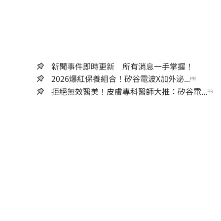
新聞事件即時更新 所有消息一手掌握！
2026爆紅保養組合！矽谷電波X加外泌...
PR
拒絕無效醫美！皮膚專科醫師大推：矽谷電...
PR