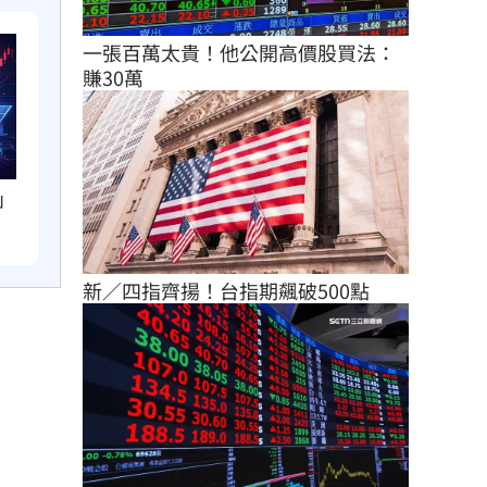
一張百萬太貴！他公開高價股買法：
賺30萬
」
新／四指齊揚！台指期飆破500點