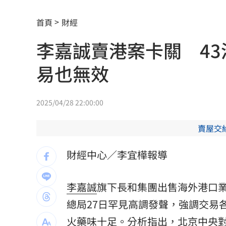
米蘭達離婚奧蘭多布魯13年！罕談前夫
首頁
財經
美制裁杜拜加密幣交所！控助伊朗革命
李嘉誠賣港案卡關 4
美就業數據爆冷 這信號Fed升息警報降
易也無效
梅西父親病逝享壽68歲 一路陪伴兒闖
5登山客2025年雪崩失蹤 尼泊爾尋獲遺
2025/04/28 22:00:00
喝錯傷身！營養師整理喝咖啡「7大守則
賣屋交
美：東南亞詐騙園區多由中國背景組織
財經中心／李宜樺報導
拆監獄家書見「叫別人老婆」人妻氣炸
李嘉誠
旗下長和集團出售海外港口
ETF存到2千萬退休！他因1封信重回職場
總局27日罕見高調發聲，強調交易
社宅包租爆糾紛 房客控業者硬闖屋內
火藥味十足。分析指出，
北京中央