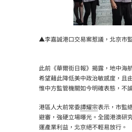
8國球員齊聚高雄 Formosa 7s掀足球
理想混蛋號召粉絲跨海追星吃美食！
18:
▲李嘉誠港口交易案惹議，北京市
此前《華爾街日報》揭露，地中海航
希望藉此降低美中政治敏感度，且由
惟中方監管機關如今明確表態，不
港區人大前常委
譚耀宗
表示，市監
避審，強硬立場曝光。全國港澳研
運產業利益，北京絕不輕易放行。