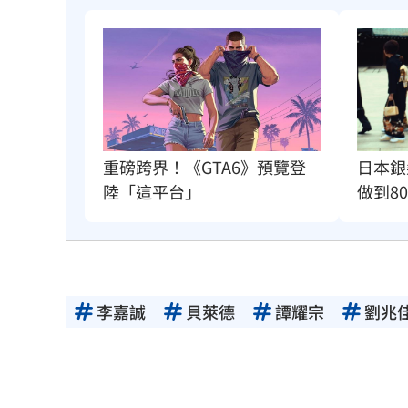
重磅跨界！《GTA6》預覽登
日本銀
陸「這平台」
做到8
李嘉誠
貝萊德
譚耀宗
劉兆