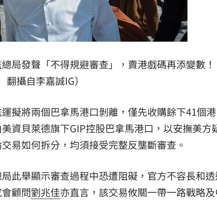
熱潮
10:00
15
監總局發聲「不得規避審查」，賣港戲碼再添變數！
翻攝自李嘉誠IG）
運擬將兩個巴拿馬港口剝離，僅先收購餘下41個港
美資貝萊德旗下GIP控股巴拿馬港口，以安撫美方
論交易如何拆分，均須接受完整反壟斷審查。
總局此舉顯示審查過程中恐遭阻礙，官方不容長和透
究會顧問
劉兆佳
亦直言，該交易攸關一帶一路戰略及