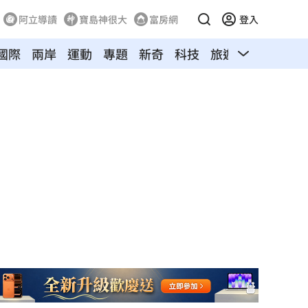
阿立導讀
寶島神很大
富房網
登入
國際
兩岸
運動
專題
新奇
科技
旅遊
汽車
寵物