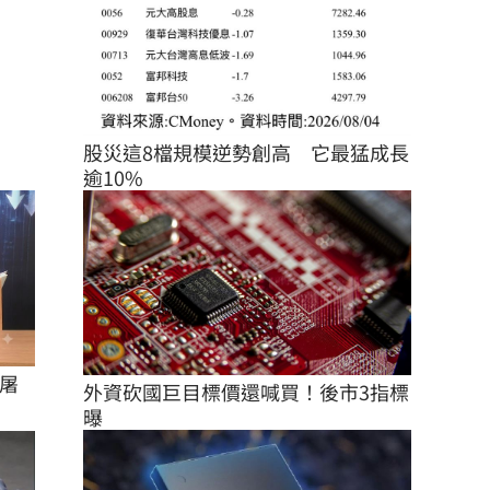
股災這8檔規模逆勢創高　它最猛成長
逾10%
屠
外資砍國巨目標價還喊買！後市3指標
曝