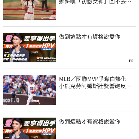
娜妍嘆「初戀女神」回不去！
喊話想代言啤酒
做到這點才有資格說愛你
PR
MLB／國聯MVP爭奪白熱化
小熊克勞阿姆斯壯雙響砲反超
大谷翔平賠率
做到這點才有資格說愛你