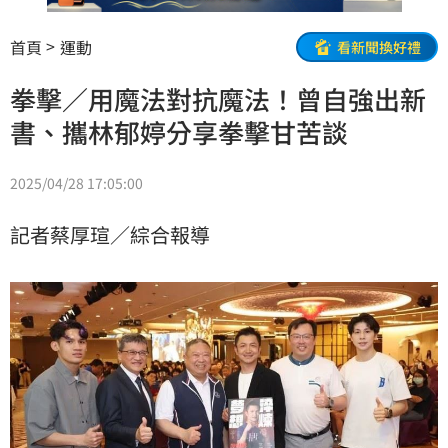
首頁
運動
看新聞換好禮
拳擊／用魔法對抗魔法！曾自強出新
書、攜林郁婷分享拳擊甘苦談
2025/04/28 17:05:00
記者蔡厚瑄／綜合報導