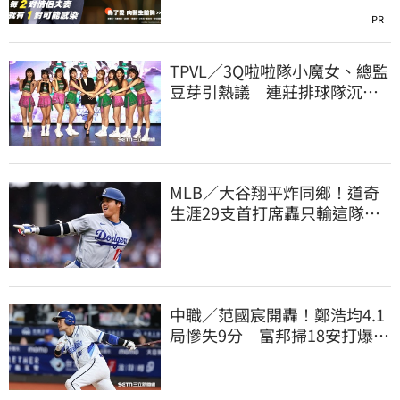
PR
TPVL／3Q啦啦隊小魔女、總監
豆芽引熱議 連莊排球隊沉默6
天發聲了
MLB／大谷翔平炸同鄉！道奇
生涯29支首打席轟只輸這隊
友 一棒締3里程碑
中職／范國宸開轟！鄭浩均4.1
局慘失9分 富邦掃18安打爆兄
弟仍並列墊底