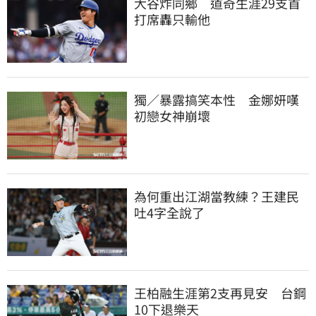
大谷炸同鄉　道奇生涯29支首
打席轟只輸他
獨／暴露搞笑本性　金娜妍嘆
初戀女神崩壞
為何重出江湖當教練？王建民
吐4字全說了
王柏融生涯第2支再見安　台鋼
10下退樂天