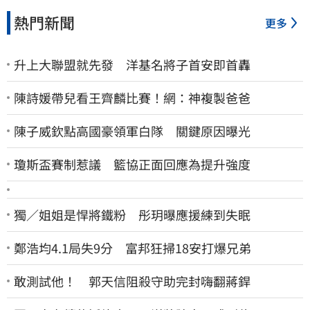
熱門新聞
更多
升上大聯盟就先發 洋基名將子首安即首轟
陳詩媛帶兒看王齊麟比賽！網：神複製爸爸
陳子威欽點高國豪領軍白隊 關鍵原因曝光
瓊斯盃賽制惹議 籃協正面回應為提升強度
獨／姐姐是悍將鐵粉 彤玥曝應援練到失眠
鄭浩均4.1局失9分 富邦狂掃18安打爆兄弟
敢測試他！ 郭天信阻殺守助完封嗨翻蔣銲