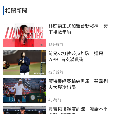
捨。
相關新聞
林庭謙正式加盟台新戰神　簽
下複數年約
15分鐘前
前兄弟打教莎菈炸裂　還是
WPBL首支滿貫砲
42分鐘前
蒙特婁網賽輸給黑馬　茲韋列
夫大爆冷出局
4小時前
賈吉恢復輕度訓練　喊話本季