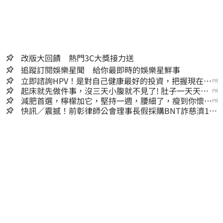
改版大回饋 熱門3C大獎接力送
追蹤訂閱娛樂星聞 給你最即時的娛樂星鮮事
立即諮詢HPV！是對自己健康最好的投資，把握現在不
PR
嫌晚！
起床就先做件事，沒三天小腹就不見了! 肚子一天天變
PR
小！
減肥首選，檸檬加它，堅持一週，腰細了，瘦到你懷疑
PR
人生
快訊／震撼！前彰律師公會理事長假採購BNT詐慈濟10
億、洗錢囤232kg黃金