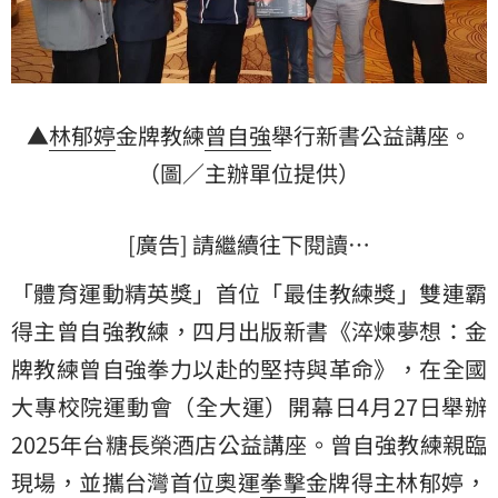
▲
林郁婷
金牌教練
曾自強
舉行新書公益講座。
（圖／主辦單位提供）
[廣告] 請繼續往下閱讀…
「體育運動精英獎」首位「最佳教練獎」雙連霸
得主曾自強教練，四月出版新書《淬煉夢想：金
牌教練曾自強拳力以赴的堅持與革命》，在全國
大專校院運動會（全大運）開幕日4月27日舉辦
2025年台糖長榮酒店公益講座。曾自強教練親臨
現場，並攜台灣首位奧運
拳擊
金牌得主林郁婷，