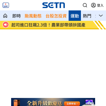
登入
即時
颱風動態
台股怎投資
運動
熱門
影音
起司進口狂飆2.3倍！農業部帶頭拚國產
淡出1