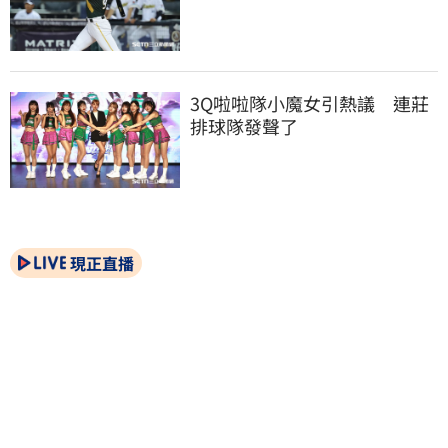
3Q啦啦隊小魔女引熱議　連莊
排球隊發聲了
現正直播