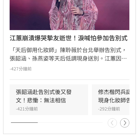
江蕙崩潰爆哭摯友逝世！淚喊怕參加告別式
「天后御用化妝師」陳聆薇於台北舉辦告別式，
張韶涵、孫燕姿等天后低調現身送別。江蕙因人
在國外無法出席，委託經紀人代為致意。江蕙經
-427分鐘前
紀人透露，江蕙得知噩耗後悲痛不已，因無法面
對好友離世而不願到場。回憶過往，陳聆薇生前
抗癌仍敬業工作，令曾有抗癌經驗的江蕙十分心
張韶涵赴告別式後又發
修杰楷閃兵認罪
疼，如今遺憾好友離世。陳聆薇曾與眾多華語樂
文！悲慟：無法相信
現身化妝師告別
壇巨星合作，打造無數經典造型，在演藝圈地位
-421分鐘前
-292分鐘前
崇高且人緣極佳，此次告別式眾星雲集，展現其
在幕後無可取代的重要性，演藝圈好友皆對這位
專業且溫暖的幕後推手表達最深切的懷念與不