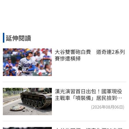
延伸閱讀
大谷雙響砲白費　道奇連2系列
賽慘遭橫掃
漢光演習首日出包！國軍現役
主戰車「噴裝備」居民撿到零
件…軍方說話了
(2026年08月06日)