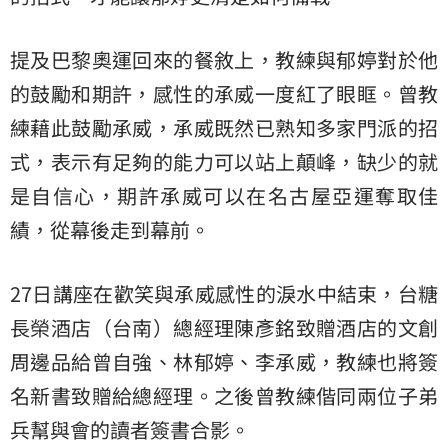
提及巴黎奧運回來的餐敘上，教練與郁婷對於他
的鼓勵和期許，感性的承威一度紅了眼眶。曾教
練藉此鼓勵承威，承威既然已熟知多家門派的招
式，表示有足夠的能力可以站上顛峰，缺少的就
是自信心，期許承威可以在名古屋亞運奪取佳
績，從幕後走到幕前。
27日講座在歡笑與承威感性的淚水中結束，台糖
長榮酒店（台南）總經理陳彥銘致贈酒店的文創
周邊品給曾自強、林郁婷、李承威，教練也將簽
名新書致贈給總經理。之後曾教練偕同兩位子弟
兵幫與會的讀者簽書合影。