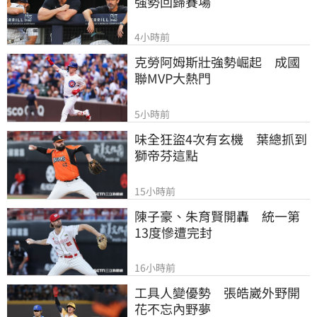
強勢回歸賽場
4小時前
克勞阿姆斯壯強勢崛起　成國
聯MVP大熱門
5小時前
味全狂盜4次有玄機　葉總抓到
獅帝芬這點
15小時前
陳子豪、朱育賢開轟　統一第
13度慘遭完封
16小時前
工具人變優勢　張皓崴外野開
花不忘內野夢