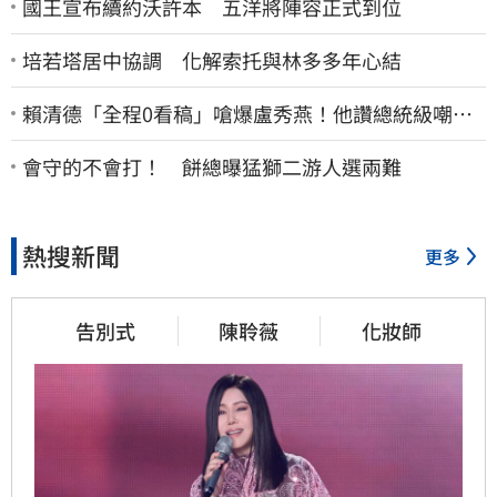
國王宣布續約沃許本 五洋將陣容正式到位
培若塔居中協調 化解索托與林多多年心結
賴清德「全程0看稿」嗆爆盧秀燕！他讚總統級嘲
諷：把8年總帳一次掀翻
會守的不會打！ 餅總曝猛獅二游人選兩難
熱搜新聞
更多
告別式
陳聆薇
化妝師