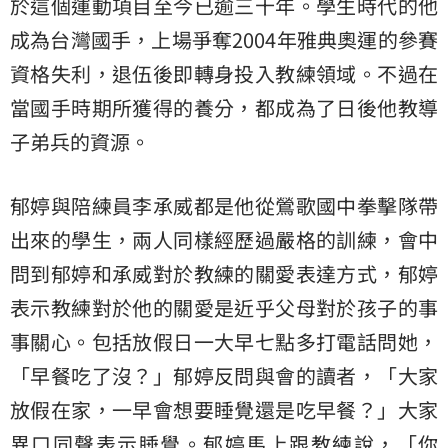
於這個運動項目至今已逾三十年。學生時代的他
成為台灣國手，上場爭奪2004年雅典奧運的參賽
資格失利，退伍後即轉身投入教練領域。不過在
當國手時期所獲得的養分，都成為了日後他教導
子弟兵的資源。
郁婷與陪練員李承威都是他從鶯歌國中拳擊隊帶
出來的學生，兩人同樣經歷過嚴格的訓練，會中
問到郁婷和承威對於教練的關愛表達方式，郁婷
表示教練對於他的關愛是近乎父母對於孩子的事
事關心。包括放假日一大早七點多打電話問她，
「早餐吃了沒？」郁婷反問與會的讀者，「大家
放假在家，一早會想要睡覺還是吃早餐？」大家
異口同聲表示睡覺。郁婷馬上跟教練說，「你