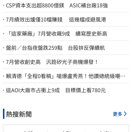
CSP資本支出超8800億鎂 ASIC補台廠18強
7月績效出爐僅10檔賺錢 這幾檔成避風港
「這家藥廠」7月營收飆9成 續寫歷史新高
盤前／台指夜盤跌259點 台股拚反彈續航
7月營收創史高 汎銓矽光子商機爆發！
賴清德「全程0看稿」嗆爆盧秀燕！他讚總統級嘲
諷：把8年總帳一次掀翻
這AOI大廠市占衝上9成 目標價上看780元
熱搜新聞
更多