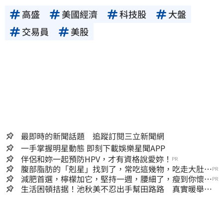
高盛
美國經濟
科技股
大盤
交易員
美股
最即時的新聞話題 追蹤訂閱三立新聞網
一手掌握明星動態 即刻下載娛樂星聞APP
伴侶和妳一起預防HPV，才有資格說愛妳！
PR
腹部脂肪的「剋星」找到了，常吃這幾物，吃走大肚
PR
囊，瘦出小蠻腰
減肥首選，檸檬加它，堅持一週，腰細了，瘦到你懷疑
PR
人生
生活困頓拮据！池秋美不忍出手幫田路路 真實暖舉曝
光