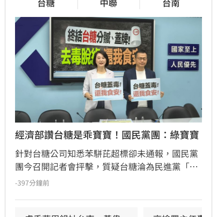
台糖
中聯
台南
經濟部讚台糖是乖寶寶！國民黨團：綠寶寶
針對台糖公司知悉苯駢芘超標卻未通報，國民黨
團今召開記者會抨擊，質疑台糖淪為民進黨「酬
庸後花園」。
-397分鐘前