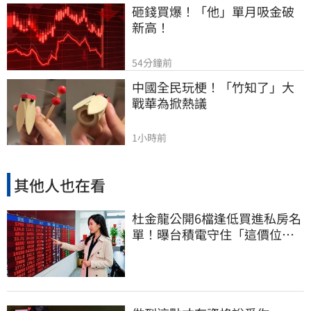
砸錢買爆！「他」單月吸金破
新高！
54分鐘前
中國全民玩梗！「竹知了」大
戰華為掀熱議
1小時前
其他人也在看
杜金龍公開6檔逢低買進私房名
單！曝台積電守住「這價位」
才有戲