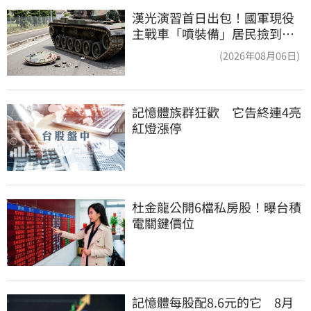
漢光演習首日出包！國軍現役
主戰車「噴裝備」居民撿到零
件…軍方說話了
(2026年08月06日)
記憶體族群狂歡　它告終連4亮
紅燈漲停
杜金龍公開6檔私房股！曝台積
電關鍵價位
記憶體每股配8.6元的它　8月