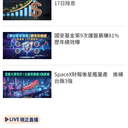
17日除息
國安基金第9次護盤暴賺81%　
歷年績效曝
SpaceX財報後星艦量產　進補
台廠3強
現正直播