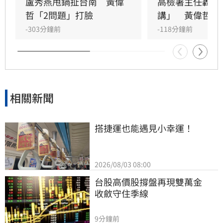
盧秀燕甩鍋扯台南　黃偉
高檢署主任轟「
哲「2問題」打臉
講」　黃偉哲反
-303分鐘前
-118分鐘前
相關新聞
搭捷運也能遇見小幸運！
2026/08/03 08:00
台股高價股撐盤再現雙萬金　
收斂守住季線
9分鐘前