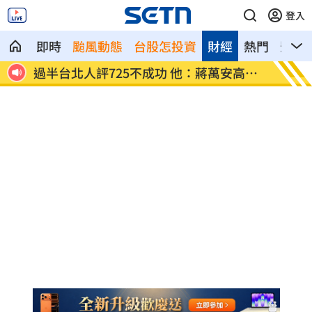
登入
即時
颱風動態
台股怎投資
財經
熱門
影音
粉傻了
過半台北人評725不成功 他：蔣萬安高山
保全「
症
慘