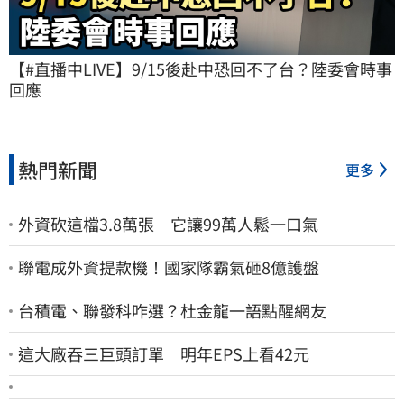
【#直播中LIVE】9/15後赴中恐回不了台？陸委會時事
回應
熱門新聞
更多
外資砍這檔3.8萬張 它讓99萬人鬆一口氣
聯電成外資提款機！國家隊霸氣砸8億護盤
台積電、聯發科咋選？杜金龍一語點醒網友
這大廠吞三巨頭訂單 明年EPS上看42元