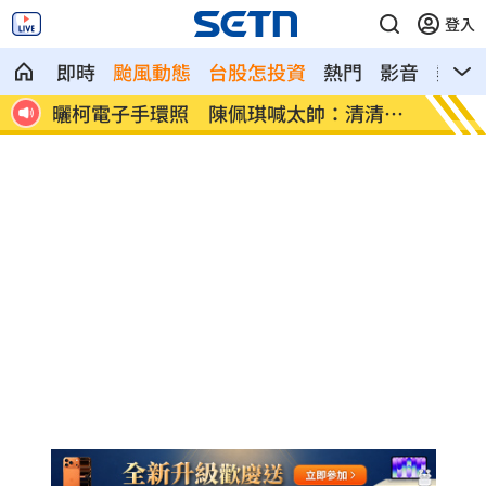
登入
即時
颱風動態
台股怎投資
熱門
影音
熱搜
清白
1次違約交割預收足額款券？金管會回應了
名嘴拿
包