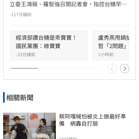
立委王鴻薇、羅智強召開記者會，指控台糖早在
五月即知情卻隱匿不報，並質疑台糖董事會淪為
-117分鐘前
民進黨酬庸工具，點名多位董事背景與綠營關係
密切。對此，高雄市政府發言人符瑋玲嚴正駁
回，強調陳其邁市長未曾推薦台糖人事，呼籲勿
經濟部讚台糖是乖寶寶！
盧秀燕甩鍋扯台
惡意抹黑。同時，高市府反擊指出王鴻薇曾收受
國民黨團：綠寶寶
哲「2問題」打
遭重罰的南僑油脂政治獻金，質疑其發言動機。
-33分鐘前
1小時前
雙方陣營針對台糖人事布局與食安通報責任展開
激烈政治攻防，事件背後的政治角力與食安疑雲
恐將持續擴大，民眾對於食安把關的信任度亦備
受挑戰。
相關新聞
蔡阿嘎喊怕被炎上做最好準
備　網轟自打臉
10分鐘前