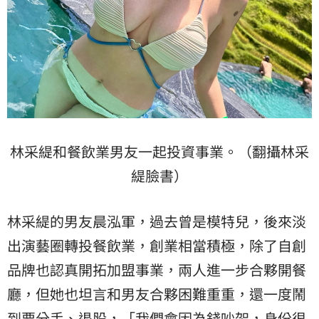
林采緹和餐飲業男友一起投資事業。（翻攝林采
緹臉書）
林采緹的男友晨泓軍，過去曾是模特兒，後來淡
出演藝圈轉投餐飲業，創業相當積極，除了自創
品牌也認真開拓加盟事業，兩人進一步合夥開餐
廳，但她也坦言和男友合夥困難重重，還一度鬧
到要分手、退股，「我們會因為錢吵架，身份很