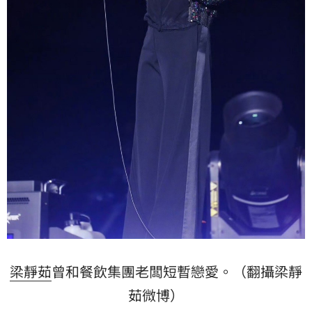
梁靜茹
曾和餐飲集團老闆短暫戀愛。（翻攝梁靜
茹微博）