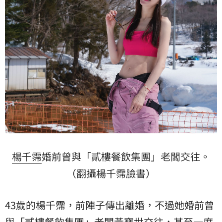
楊千霈
婚前曾與「貳樓餐飲集團」老闆交往。
（翻攝楊千霈臉書）
43歲的楊千霈，前陣子傳出離婚，不過她婚前曾
與「貳樓餐飲集團」老闆黃寶世交往，甚至一度