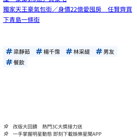
獨家天王豪氣包街／身價22億愛囤房 任賢齊買
下青島一條街
梁靜茹
楊千霈
林采緹
男友
餐飲
改版大回饋 熱門3C大獎接力送
一手掌握明星動態 即刻下載娛樂星聞APP