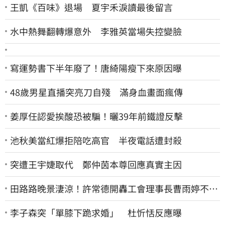
王凱《百味》退場 夏宇禾淚讀最後留言
水中熱舞翻轉爆意外 李雅英當場失控變臉
寫運勢書下半年廢了！唐綺陽瘦下來原因曝
48歲男星直播突亮刀自殘 滿身血畫面瘋傳
姜厚任認愛挨酸恐被騙！曬39年前鐵證反擊
池秋美當紅爆拒陪吃高官 半夜電話遭封殺
突遭王宇婕取代 鄭仲茵本尊回應真實主因
田路路晚景淒涼！許常德開轟工會理事長曹雨婷不忍
了：別只包紅包慰問
李子森突「單膝下跪求婚」 杜忻恬反應曝