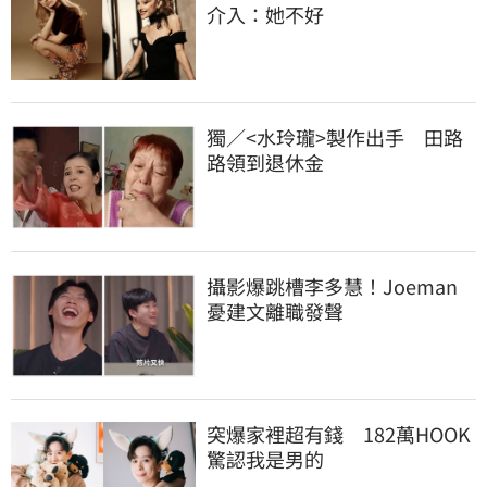
介入：她不好
獨／<水玲瓏>製作出手　田路
路領到退休金
攝影爆跳槽李多慧！Joeman
憂建文離職發聲
突爆家裡超有錢　182萬HOOK
驚認我是男的