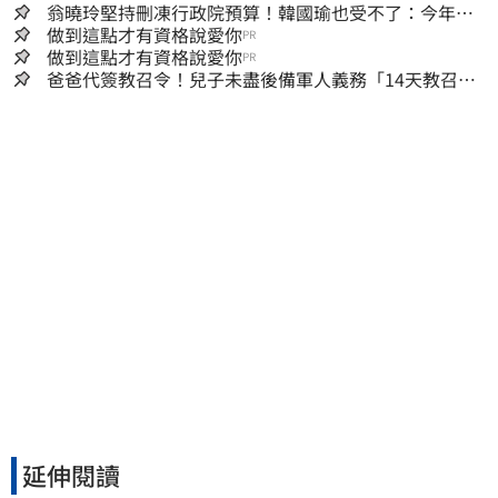
翁曉玲堅持刪凍行政院預算！韓國瑜也受不了：今年剩4
個月你思考一下
做到這點才有資格說愛你
PR
做到這點才有資格說愛你
PR
爸爸代簽教召令！兒子未盡後備軍人義務「14天教召不
去」換3個月刑期
延伸閱讀