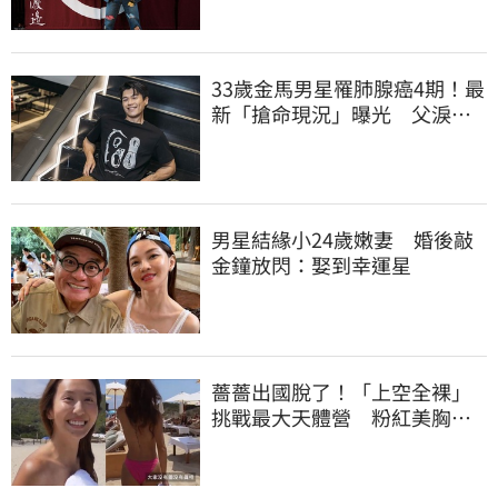
33歲金馬男星罹肺腺癌4期！最
新「搶命現況」曝光 父淚
崩：為何不是我
男星結緣小24歲嫩妻 婚後敲
金鐘放閃：娶到幸運星
薔薔出國脫了！「上空全裸」
挑戰最大天體營 粉紅美胸被
路人狂讚