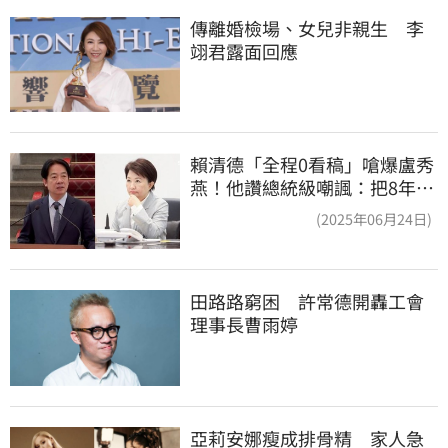
傳離婚檢場、女兒非親生　李
翊君露面回應
賴清德「全程0看稿」嗆爆盧秀
燕！他讚總統級嘲諷：把8年總
帳一次掀翻
(2025年06月24日)
田路路窮困　許常德開轟工會
理事長曹雨婷
亞莉安娜瘦成排骨精　家人急