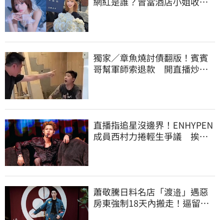
網紅是誰？曾當酒店小姐收入
破億 警方證實
獨家／章魚燒討債翻版！賓賓
哥幫軍師索退款 開直播炒作
店家急報案
直播指追星沒邊界！ENHYPEN
成員西村力捲輕生爭議 挨
批：獨厚國外粉絲
蕭敬騰日料名店「渡邉」遇惡
房東強制18天內搬走！逼留裝
潢：好聚好散