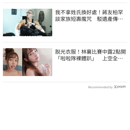
我不拿姓氏換好處！蔣友柏罕
談家族短壽魔咒 駁遺產傳
聞：找到我捐一半
脫光衣服！林襄比賽中露2點開
「啦啦隊裸體趴」 上空全裸
被看光光
Recommended by