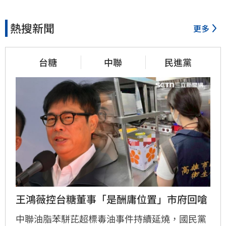
熱搜新聞
更多
台糖
中聯
民進黨
王鴻薇控台糖董事「是酬庸位置」市府回嗆
中聯油脂苯駢芘超標毒油事件持續延燒，國民黨