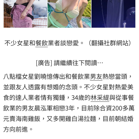
不少女星和
餐飲
業者談戀愛。（翻攝社群網站）
[廣告] 請繼續往下閱讀…
八點檔女星劉曉憶傳出和餐飲業
男友
熱戀當頭，
並跟友人透露有想婚的念頭。不少女星對熱愛美
食的達人業者情有獨鍾，34歲的
林采緹
與從事餐
飲業的男友晨泓軍相戀3年，目前除合資200多萬
元賣海南雞飯，又多開雞白湯拉麵，目前朝結婚
方向前進。