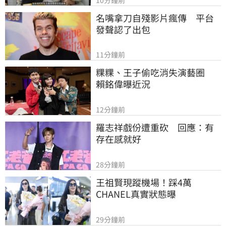
名嘴拿刀自殘影片瘋傳　平台
發聲認了出包
11分鐘前
粿粿、王子偷吃消失演藝圈　
賴銘偉曝近況
12分鐘前
羅志祥戲份遭重砍　回應：有
存在感就好
28分鐘前
王祖賢現蹤機場！踩4萬
CHANEL真實狀態曝
29分鐘前