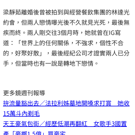
梁靜茹離婚後曾被拍到與經營餐飲集團的林達光
約會，但兩人戀情曝光後不久就見光死，最後無
疾而終。兩人剛交往3個月時，她就曾在IG寫
道：「世界上的任何關係，不強求，個性不合
的，好聚好散」，最後經紀公司才證實兩人已分
手，但當時也有一說是轉地下戀情。
更多鏡週刊報導
拚流量豁出去／法拉利姊墓地開嗓求打賞 她收
15萬斗內剃毛
天王豪氣包街／經歷低潮再翻紅 女歌手3國置
產「豪擲1.5億」買豪宅