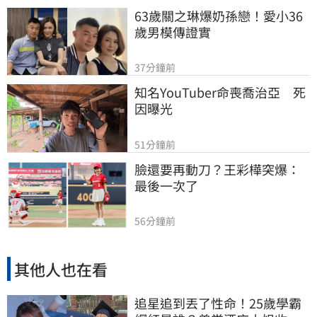
63歲關之琳爆奶孫戀！愛小36
歲男模傳證實
37分鐘前
知名YouTuber命喪喬治亞　死
因曝光
51分鐘前
臉還要再動刀？王彩樺突爆：
最後一次了
56分鐘前
其他人也在看
追星追到丟了性命！25歲學霸