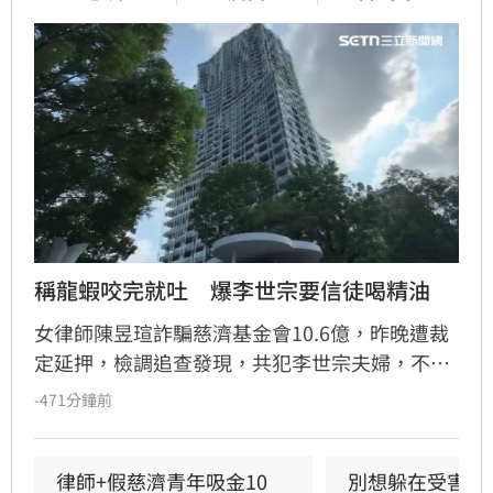
稱龍蝦咬完就吐　爆李世宗要信徒喝精油
女律師陳昱瑄詐騙慈濟基金會10.6億，昨晚遭裁
定延押，檢調追查發現，共犯李世宗夫婦，不只
把上億元豪宅「天空樹」當成私人金庫，同時還
-471分鐘前
是他們創設的宗教團體「互道」的道場。他們被
爆料在豪宅大擺鮑魚、龍蝦宴客，另一頭卻鼓吹
信徒「喝精油取代三餐」，而遭羈押的陳昱瑄，
律師+假慈濟青年吸金10
別想躲在受害者