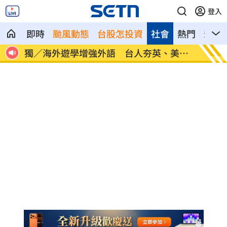
登入
即時
颱風動態
台股怎投資
社會
熱門
影音
30
獨／海外遊學增強外語 台人夯英、美、
長尾獼
加
因