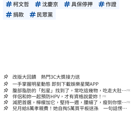
柯文哲
沈慶京
具保停押
作證
捐款
民眾黨
改版大回饋 熱門3C大獎接力送
一手掌握明星動態 即刻下載娛樂星聞APP
腹部脂肪的「剋星」找到了，常吃這幾物，吃走大肚
PR
囊，瘦出小蠻腰
伴侶和妳一起預防HPV，才有資格說愛妳！
PR
減肥首選，檸檬加它，堅持一週，腰細了，瘦到你懷疑
PR
人生
兒月給8萬孝親費！她自掏5萬買平板送孫 一句話愣原
地「傷心不已」