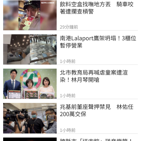
飲料空盒找嘸地方丟　騎車咬
著遭攔查槓警
29分鐘前
南港Lalaport鷹架坍塌！3櫃位
暫停營業
1小時前
北市教育局再喊虐童案遭渲
染！林月琴開嗆
1小時前
兆基前董座聲押禁見　林佑任
200萬交保
1小時前