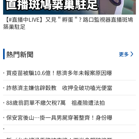
【#直播中LIVE】又見＂孵蛋＂? 路口監視器直播斑鳩
築巢駐足
熱門新聞
更多
買疫苗被騙10.6億！慈濟多年未報案原因曝
詐慈濟主嫌信辟穀教 收押全破功嗑光便當
88歲翁罰單不繳欠稅7萬 祖產險遭法拍
保安宮後山…掛一具男屍穿著整齊！身份曝