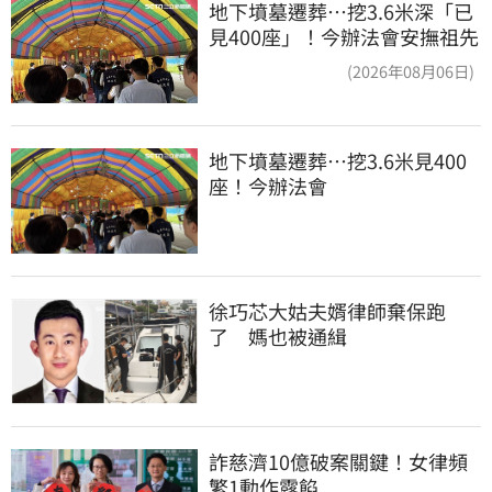
地下墳墓遷葬…挖3.6米深「已
見400座」！今辦法會安撫祖先
(2026年08月06日)
地下墳墓遷葬…挖3.6米見400
座！今辦法會
徐巧芯大姑夫婿律師棄保跑
了　媽也被通緝
詐慈濟10億破案關鍵！女律頻
繁1動作露餡