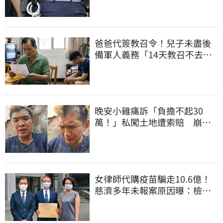
爸爸代簽教召令！兒子未盡後
備軍人義務「14天教召不去」
換3個月刑期
晚安小雞痛訴「負擔不起30
萬！」私闖土地遭索賠 崩
潰：不接受漫天要價
女律師代購疫苗騙走10.6億！
慈濟多年未報案原因曝：檢警
上門才知被騙