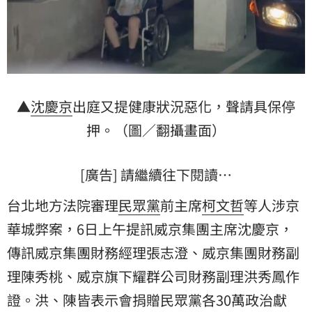
▲
沈慶京
出庭又提健康狀況惡化，聲請
具保停
押
。（圖／翻攝畫面）
[廣告] 請繼續往下閱讀…
台北地方法院審理
民眾黨
前主席
柯文哲
等人涉京
華城弊案，6日上午提訊威京集團主席沈慶京，
傳訊威京集團財務經理張志澄、威京集團財務副
理陳秀桃、威京旗下耀群公司財務副理洪秀鳳
作
證
。洪、陳皆表示會捐贈民眾黨各30萬政治獻