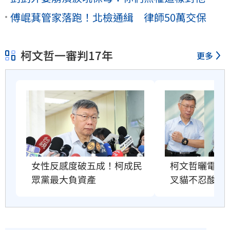
傅崐萁管家落跑！北檢通緝 律師50萬交保
柯文哲一審判17年
更多
柯文哲曬電子
女性反感度破五成！柯成民
叉貓不忍酸爆
眾黨最大負資產