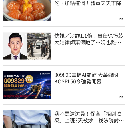
吃，加點這個！體重天天下降
PR
快訊／涉詐1.1億！曾任徐巧芯
大姑律師棄保跑了…媽也離
境 桃檢發通緝
009829掌握AI關鍵 大華韓國
KOSPI 50今強勢開募
PR
我不是清潔員！保全「拒倒垃
圾」上班3天被炒 找法院討公
道結果出爐