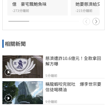
和李家關係密切，甚至以「爸爸、媽媽」稱呼夫
億　豪宅飄鮑魚味
她要慈濟給交代
妻倆。檢調持續追查，這名律師究竟如何與李家
-273分鐘前
-215分鐘前
合作，靠什麼話術，讓慈濟一步步交出超過10億
元？
相關新聞
慈濟遭詐10.6億元！全款拿回
解方曝
5分鐘前
稱龍蝦咬完就吐　爆李世宗要
信徒喝精油
9分鐘前