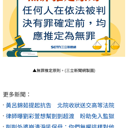
▲無罪推定原則。(三立新聞網製圖)
更多新聞：
黃呂錦茹提起抗告 北院收狀送交高等法院
律師曝劉彩萱想幫剴剴超渡 盼助免入監獄
剴剴外婆崩潰淚吼保母：你們無權這樣對他