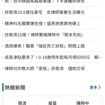
新／台中婦過馬路被車撞！下半身輾碎慘死
詐慈濟10.6億住豪宅 女律師豪奢生活曝光
精神科名醫驚爆性侵！逼男病患跪地硬上
詐慈濟10億！律師驚揭陳時中『根本先知』
酒測爆表！職軍「接近死亡狀態」照開上路
成長津貼要來了！0-18歲明年起每月領5000元 賴清
德：此時不生更待何時
律師勾宗教大師「家族」詐慈濟 僅她交保
熱搜新聞
更多
慈濟
疫苗
陳時中