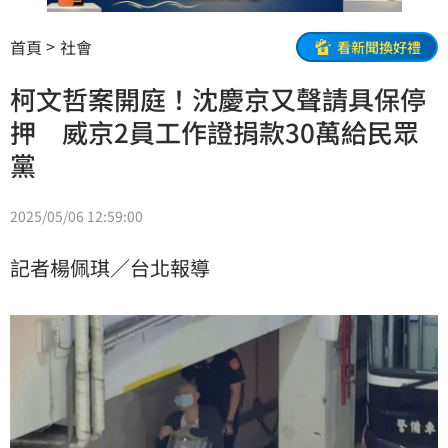
首頁
社會
看新聞換好禮
柯文哲案開庭！沈慶京又聲請具保停
押 威京2員工作證捐款30萬給民眾
黨
2025/05/06 12:59:00
記者楊佩琪／台北報導