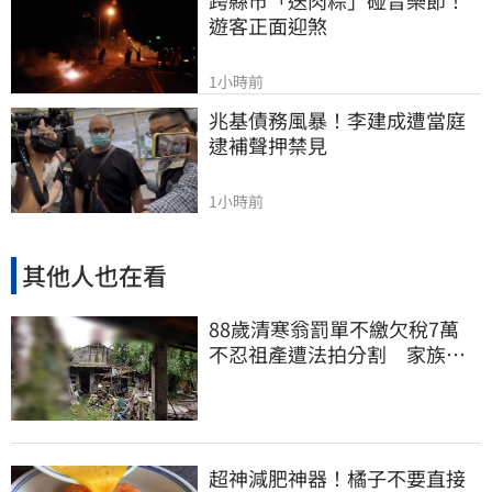
跨縣市「送肉粽」碰音樂節！
遊客正面迎煞
1小時前
兆基債務風暴！李建成遭當庭
逮補聲押禁見
1小時前
其他人也在看
88歲清寒翁罰單不繳欠稅7萬
不忍祖產遭法拍分割 家族按
月代繳償債
超神減肥神器！橘子不要直接