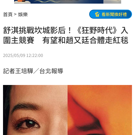
首頁
娛樂
看新聞換好禮
舒淇挑戰坎城影后！《狂野時代》入
圍主競賽 有望和趙又廷合體走紅毯
2025/05/09 12:22:00
記者王培驊／台北報導