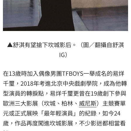
▲舒淇有望搶下坎城影后。（圖／翻攝自舒淇
IG）
在13歲時加入偶像男團TFBOYS一舉成名的易烊
千璽，2018年考進北京中央戲劇學院，成為他轉
型演員的轉捩點，易烊千璽更曾在19歲創下參與
歐洲三大影展（坎城、柏林、
威尼斯
）主競賽單
元或正式展映「最年輕演員」的紀錄，如今24
歲，作品再度闖進坎城影展，不少影迷都相當看