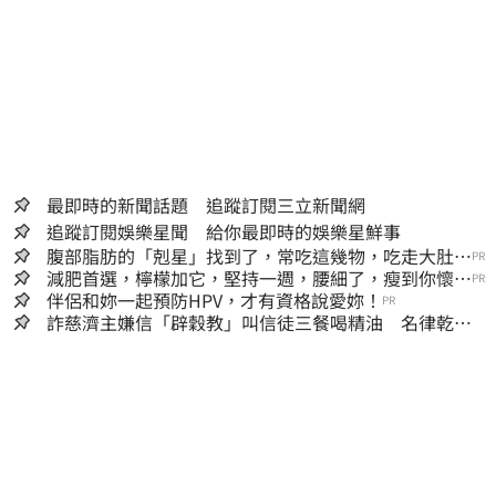
最即時的新聞話題 追蹤訂閱三立新聞網
追蹤訂閱娛樂星聞 給你最即時的娛樂星鮮事
腹部脂肪的「剋星」找到了，常吃這幾物，吃走大肚
PR
囊，瘦出小蠻腰
減肥首選，檸檬加它，堅持一週，腰細了，瘦到你懷疑
PR
人生
伴侶和妳一起預防HPV，才有資格說愛妳！
PR
詐慈濟主嫌信「辟穀教」叫信徒三餐喝精油 名律乾女
兒卻吃鮑魚喝紅酒