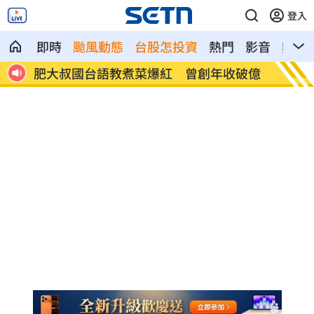
登入
即時
颱風動態
台股怎投資
熱門
影音
熱搜
重點
肥大叔國台語教煮菜爆紅 曾創年收破億
阿中喊
灣