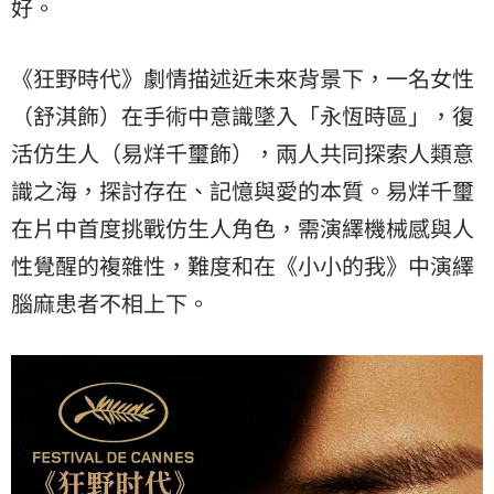
好。
《狂野時代》劇情描述近未來背景下，一名女性
（舒淇飾）在手術中意識墜入「永恆時區」，復
活仿生人（易烊千璽飾），兩人共同探索人類意
識之海，探討存在、記憶與愛的本質。易烊千璽
在片中首度挑戰仿生人角色，需演繹機械感與人
性覺醒的複雜性，難度和在《小小的我》中演繹
腦麻患者不相上下。