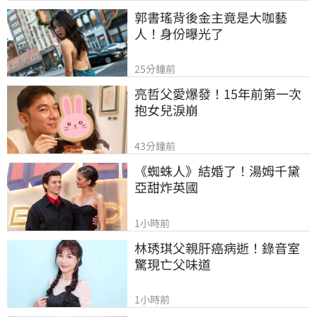
郭書瑤背後金主竟是大咖藝
人！身份曝光了
25分鐘前
亮哲父愛爆發！15年前第一次
抱女兒淚崩
43分鐘前
《蜘蛛人》結婚了！湯姆千黛
亞甜炸英國
1小時前
林琇琪父親肝癌病逝！錄音室
驚現亡父味道
1小時前