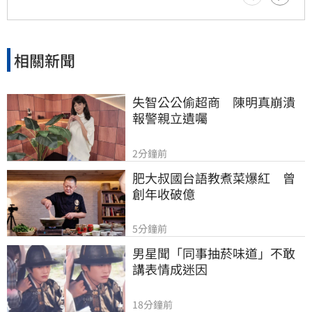
相關新聞
失智公公偷超商　陳明真崩潰
報警親立遺囑
2分鐘前
肥大叔國台語教煮菜爆紅　曾
創年收破億
5分鐘前
男星聞「同事抽菸味道」不敢
講表情成迷因
18分鐘前