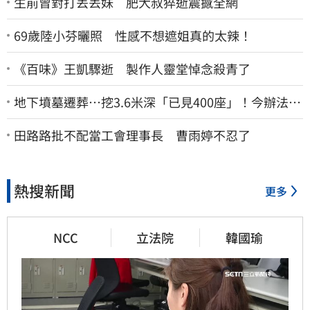
生前曾對打丟丟妹 肥大叔猝逝震撼全網
69歲陸小芬曬照 性感不想遮姐真的太辣！
《百味》王凱驟逝 製作人靈堂悼念殺青了
地下墳墓遷葬…挖3.6米深「已見400座」！今辦法會
安撫祖先
田路路批不配當工會理事長 曹雨婷不忍了
熱搜新聞
更多
NCC
立法院
韓國瑜