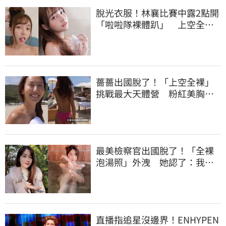
脫光衣服！林襄比賽中露2點開
「啦啦隊裸體趴」 上空全裸
被看光光
薔薔出國脫了！「上空全裸」
挑戰最大天體營 粉紅美胸被
路人狂讚
最美檢察官出國脫了！「全裸
泡湯照」外洩 她認了：我一
大突破
直播指追星沒邊界！ENHYPEN