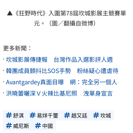
▲《狂野時代》入圍第78屆坎城影展主競賽單
元。（圖／翻攝自微博）
更多新聞：
坎城影展傳捷報 台灣作品入選影評人週
韓團成員顫抖比SOS手勢 粉絲疑心遭虐待
Avantgardey真面目曝 網：完全另一個人
洪曉蕾曬深Ｖ火辣比基尼照 洩單身宣言
舒淇
易烊千璽
趙又廷
坎城
威尼斯
中國