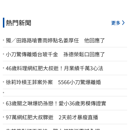
熱門新聞
更多
獨／田路路嗆曹雨婷點名姜厚任 他回應了
小刀驚傳離婚台玻千金 孫德榮鬆口回應了
46歲料理網紅肥大叔逝！月業績千萬3心法
徐莉玲槓王菲案外案 5566小刀驚爆離婚
63歲關之琳爆奶孫戀！愛小36歲男模傳證實
97萬網紅肥大叔驟逝 2天前才暴瘦直播