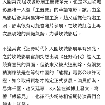
入圍第78屆
坎城
影展主競賽單元，也是本屆坎城
影展唯一入選「主競賽」的華語電影。該片由金
馬影后舒淇與易烊千璽主演，
趙又廷
擔任特邀主
演。舒淇很有可能會隨片參展，在坎城紅毯上再
次展現她的美豔氣勢，力爭坎城影后。
不過其實《狂野時代》入圍坎城影展早有預兆，
之前坎城影展官網突然出現《狂野時代》進入主
競賽喜訊的頁面，但後來又被火速刪除，有網友
猜測應該是在等待中國的「龍標」電影公映許可
證，如今取得資格才確定正式參展。演員舒淇、
易烊千璽、趙又廷等，3人皆在微博上發文，寫
著「銀幕見」，也讓不少粉絲相當期待演員們合
體步上紅毯。