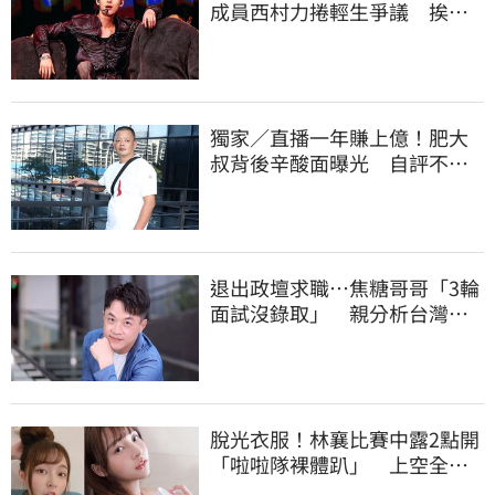
成員西村力捲輕生爭議 挨
批：獨厚國外粉絲
獨家／直播一年賺上億！肥大
叔背後辛酸面曝光 自評不及
格
退出政壇求職…焦糖哥哥「3輪
面試沒錄取」 親分析台灣職
場現況這樣說
脫光衣服！林襄比賽中露2點開
「啦啦隊裸體趴」 上空全裸
被看光光