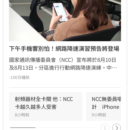
下午手機響別怕！網路降速演習預告將登場
國家通訊傳播委員會（NCC）宣布將於8月10日
及8月13日，分區進行行動網路降速演練。中部
地區將於10日下午2時30分至3時實施，北部則於
-100分鐘前
13日同一時段進行。為提醒民眾，將於今（7）
日下午2時30分發布災防告警細胞廣播訊息，
NCC提醒，到時候可別嚇到了！
射頻器材全卡關 他：NCC
NCC無委員唱獨
卡越久越多人受害
計　iPhone 1
8小時前
9小時前