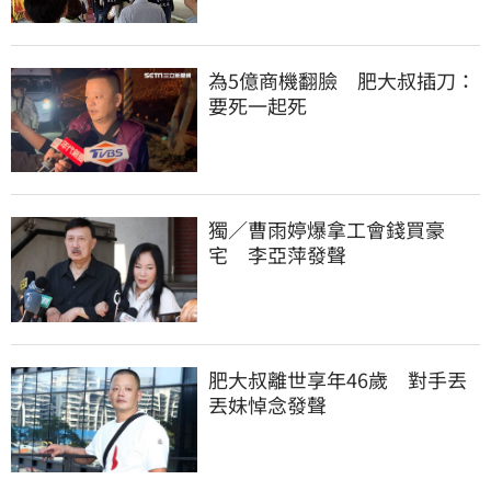
為5億商機翻臉　肥大叔插刀：
要死一起死
獨／曹雨婷爆拿工會錢買豪
宅　李亞萍發聲
肥大叔離世享年46歲　對手丟
丟妹悼念發聲