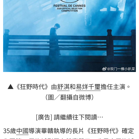
▲《狂野時代》由
舒淇
和
易烊千璽
擔任主演。
（圖／翻攝自微博）
[廣告] 請繼續往下閱讀…
35歲
中國
導演畢贛執導的長片《狂野時代》確定