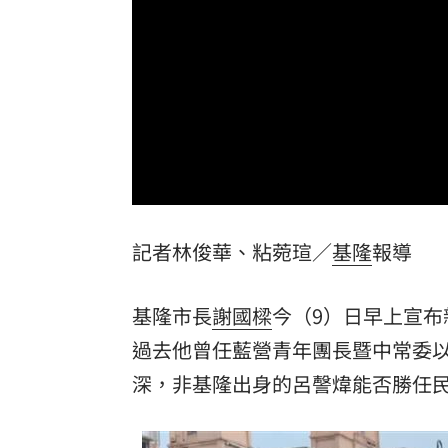
陳韻文復原卡關？餅總：二軍何時投都
專家曝下週「這兩天」短線反彈要來了
美國撐不住？川普認彈藥吃緊：戰爭快
台新新光金控淨零論壇 專家分享永續治
台灣彩券開獎直播中
20:31
記者林俊華、粘菀瑄／
基隆
報導
LIVE三立+24小時直播
15:27
三立iNEWS新聞台線上直播
18:00
基隆市長
謝國樑
今（9）日早上宣布
商場戰國來臨 台中「頂奢大道」逐漸
過去他曾任藍營青年團長暨中常委
深，非基隆出身的呂謦煒能否勝任
台彩父親節推新刮刮樂千萬頭獎超「爸
「拍片人的多重宇宙」職涯論壇9/12登