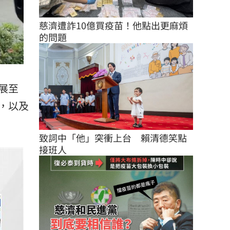
慈濟遭詐10億買疫苗！他點出更麻煩
的問題
展至
，以及
致詞中「他」突衝上台　賴清德笑點
接班人