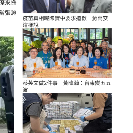
僚來擔
當張淵
疫苗真相曝陳實中要求道歉　蔣萬安
這樣說
蔡英文做2件事　黃暐瀚：台東變五五
波