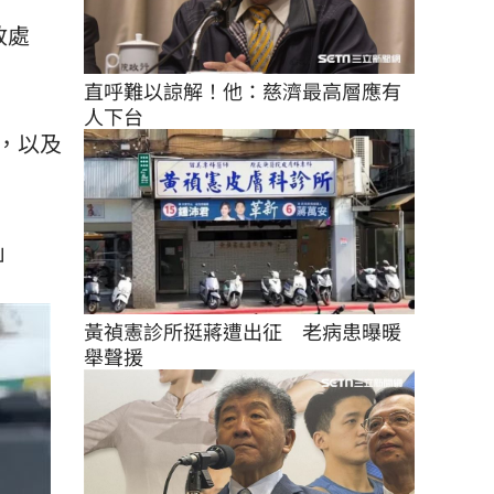
政處
直呼難以諒解！他：慈濟最高層應有
人下台
，以及
」
黃禎憲診所挺蔣遭出征　老病患曝暖
舉聲援