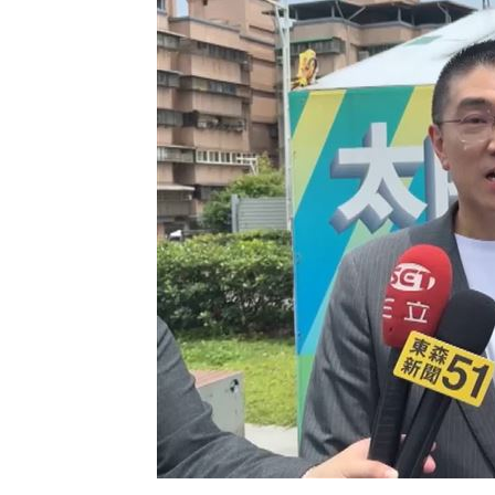
8國球員齊聚高雄 Formosa 7s掀足球
理想混蛋號召粉絲跨海追星吃美食！
18: