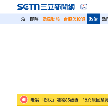
即時
颱風動態
台股怎投資
政治
熱
出國注意！桃機「這時」調整航班恐有
熟齡經濟藍海！中信金佈局「3大」策略
獨／文博會爆爭議 假買家真代購引怒
快訊／大樂透8/7中獎號碼出爐！
20:48
老翁「拐杖」殘殺85歲妻 行兇原因惹
街頭制敵到公部門！陳勇正推防身教育