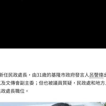
不知
20:08
20:07
結束
20:07
理
20:00
新任民政處長，由31歲的基隆市政府發言人
呂謦煒
成形
12:00
以及文傳會副主委；但也被議員質疑，民政處和地方
民政處長職位。
」氣
12:00
場！
10:30