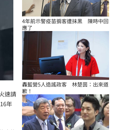
4年前示警疫苗掮客遭抹黑　陳時中回
應了
轟藍營5人造謠政客　林楚茵：出來道
歉！
火速請
16年