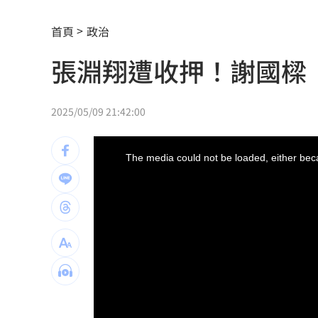
富邦人壽攜悍將 升級新莊球場無障礙
首頁
政治
獨／曾被笑阿醜 她兼父職做2工養大女
張淵翔遭收押！謝國樑
百億千金爆婚變 富少尪遭目擊當街吻
幫忙照顧好銀髮族錢包！台新「3大」防
2025/05/09 21:42:00
獨／訂日本餐廳爽約 他遭簡訊討一萬
This
is
a
The media could not be loaded, either beca
modal
陳鏞基退休誰接班？餅總早替獅隊規劃
window.
別想躲在受害者3字後面！她要慈濟給交
外資大賣407億！「這2檔」成提款機
20
股災進場「買台積電沒賺」這檔1張賺30
方恩格拿國軍小泡芙作文章 遭1事實打