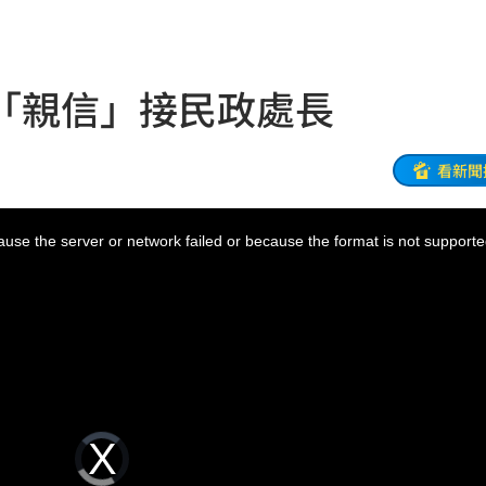
設施
20:40
兒
20:40
「親信」接民政處長
小三
20:37
線
20:35
看新聞
日幣
20:33
use the server or network failed or because the format is not supporte
藍圖
20:32
代
20:27
:27
0萬
20:25
Video
臉
Player
20:14
is
loading.