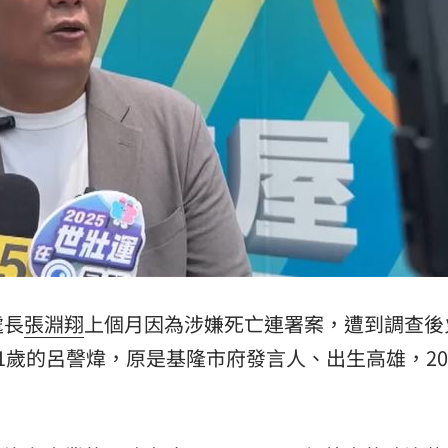
處長
張淵翔
上個月因為涉嫌死亡連署案，遭到調查後
1歲的呂謦煒，原是基隆市府發言人、出生高雄，20