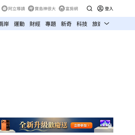
阿立導讀
寶島神很大
富房網
登入
兩岸
運動
財經
專題
新奇
科技
旅遊
汽車
寵物