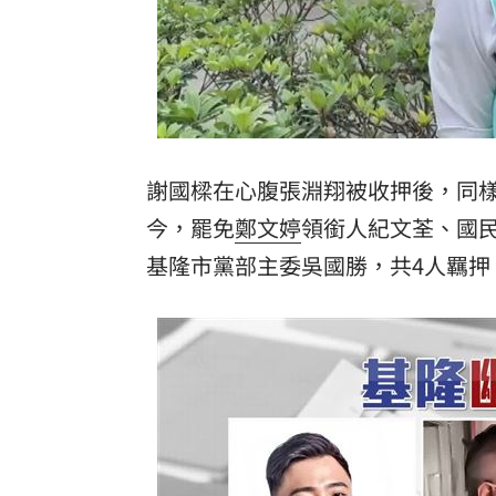
謝國樑在心腹張淵翔被收押後，同
今，罷免
鄭文婷
領銜人紀文荃、國
基隆市黨部主委吳國勝，共4人羈押