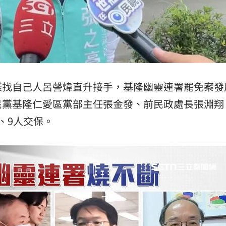
樣找自己人呂謦煒直升接手，基隆幽靈連署罷免案發
民黨基隆仁愛區黨部主任張金發、前民政處長張淵翔
、9人交保。