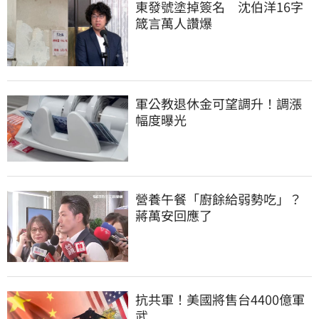
東發號塗掉簽名　沈伯洋16字
箴言萬人讚爆
軍公教退休金可望調升！調漲
幅度曝光
營養午餐「廚餘給弱勢吃」？
蔣萬安回應了
抗共軍！美國將售台4400億軍
武