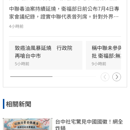
中聯毒油案持續延燒，衛福部日前公布7月4日專
家會議紀錄，證實中聯代表曾列席。針對外界質
疑，與會的台大教授蘇南維還原現場，強調專家
4小時前
當時不斷挑戰中聯製程，中聯僅在受詢問時才進
行辯護。蘇南維直言，該事件已從單純科學討論
演變為政治議題，並解釋當初主張「20%下架標
致癌油風暴延燒　行政院
稱中聯未參與下
準」是基於營養標示的務實考量。（記者：簡浩
再嗆台中市
批 衛福部:無欺
正）
5小時前
9小時前
相關新聞
台中社宅驚見中國國徽！網全
炸鍋