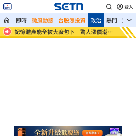
登入
即時
颱風動態
台股怎投資
政治
熱門
影音
潮來
北美訂單補爆 聯發科小金雞EPS至27.12
AI和
元