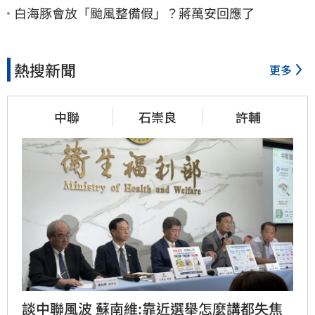
白海豚會放「颱風整備假」？蔣萬安回應了
熱搜新聞
更多
中聯
石崇良
許輔
談中聯風波 蘇南維:靠近選舉怎麼講都失焦