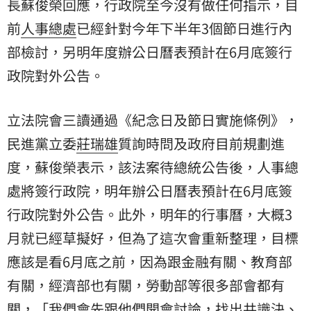
長蘇俊榮回應，行政院至今沒有做任何指示，目
前
人事總處
已經針對今年下半年3個節日進行內
部檢討，另明年度辦公日曆表預計在6月底簽行
政院對外公告。
立法院會三讀通過《紀念日及節日實施條例》，
民進黨立委
莊瑞雄
質詢時問及政府目前規劃進
度，蘇俊榮表示，該法案待總統公告後，人事總
處將簽行政院，明年辦公日曆表預計在6月底簽
行政院對外公告。此外，明年的行事曆，大概3
月就已經草擬好，但為了這次會重新整理，目標
應該是看6月底之前，因為跟金融有關、教育部
有關，經濟部也有關，勞動部等很多部會都有
關，「我們會先跟他們開會討論，找出共識決、