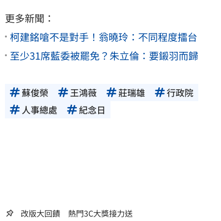
更多新聞：
柯建銘嗆不是對手！翁曉玲：不同程度擂台
至少31席藍委被罷免？朱立倫：要鎩羽而歸
蘇俊榮
王鴻薇
莊瑞雄
行政院
人事總處
紀念日
改版大回饋 熱門3C大獎接力送