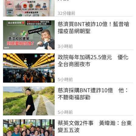
32分鐘前
慈濟買BNT被詐10億！藍昔嗆
擋疫苗網朝聖
3小時前
政院每年加碼25.5億元　優化
全台商圈夜市
5小時前
慈濟採購BNT遭詐10億　他：
不聽衛福部勸
5小時前
蔡英文做2件事　黃暐瀚：台東
變五五波