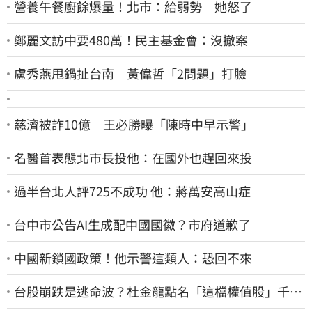
營養午餐廚餘爆量！北市：給弱勢 她怒了
鄭麗文訪中要480萬！民主基金會：沒撤案
盧秀燕甩鍋扯台南 黃偉哲「2問題」打臉
慈濟被詐10億 王必勝曝「陳時中早示警」
名醫首表態北市長投他：在國外也趕回來投
過半台北人評725不成功 他：蔣萬安高山症
台中市公告AI生成配中國國徽？市府道歉了
中國新鎖國政策！他示警這類人：恐回不來
台股崩跌是逃命波？杜金龍點名「這檔權值股」千萬
別長抱