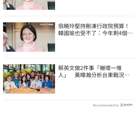
翁曉玲堅持刪凍行政院預算！
韓國瑜也受不了：今年剩4個月
你思考一下
蔡英文做2件事「嚇壞一堆
人」 黃暐瀚分析台東戰況：
變成五五波
Recommended by