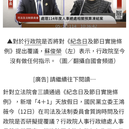
▲對於
行政院
是否將對《
紀念日
及節日實施條
例》提出覆議，
蘇俊榮
（左）表示，行政院至今
沒有做任何指示。（圖／翻攝自國會頻道）
[廣告] 請繼續往下閱讀…
針對立法院會三讀通過《紀念日及節日實施條
例》，新增「4＋1」天放假日，國民黨立委
王鴻
薇
今（12日）在司法及法制委員會質詢時問及行
政院是否研擬提覆議？行政院人事行政總處人事