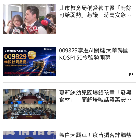
北市教育局稱營養午餐「廚餘
可給弱勢」惹議 蔣萬安急
喊：不會這樣做
009829掌握AI關鍵 大華韓國
KOSPI 50今強勢開募
PR
夏莉絲幼兒園爆餵孩童「發黑
食材」 簡舒培喊話蔣萬安：
主動查明真相
藍白大翻車！疫苗掮客詐騙慈