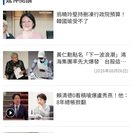
翁曉玲堅持刪凍行政院預算！
韓國瑜受不了
黃仁勳點名「下一波浪潮」鴻
海集團率先大爆發 台股這族
群全面噴出
(2026年08月06日)
賴清德0看稿嗆爆盧秀燕！他：
8年總帳掀翻