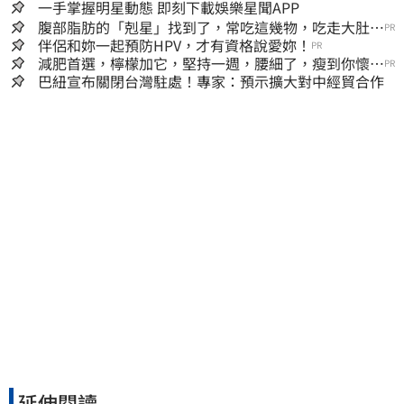
一手掌握明星動態 即刻下載娛樂星聞APP
腹部脂肪的「剋星」找到了，常吃這幾物，吃走大肚
PR
囊，瘦出小蠻腰
伴侶和妳一起預防HPV，才有資格說愛妳！
PR
減肥首選，檸檬加它，堅持一週，腰細了，瘦到你懷疑
PR
人生
巴紐宣布關閉台灣駐處！專家：預示擴大對中經貿合作
延伸閱讀