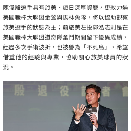
陳偉殷選手具有旅美、旅日深厚資歷，更效力過
美國職棒大聯盟金鶯與馬林魚隊，將以協助觀察
旅美選手的狀態為主；前旅美左投郭泓志則是在
美國職棒大聯盟道奇隊奮鬥期間留下優異成績，
經歷多次手術波折，也被譽為「不死鳥」，希望
借重他的經驗與專業，協助關心旅美球員的狀
況。