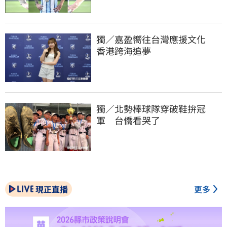
獨／嘉盈嚮往台灣應援文化　
香港跨海追夢
獨／北勢棒球隊穿破鞋拚冠
軍　台僑看哭了
現正直播
更多