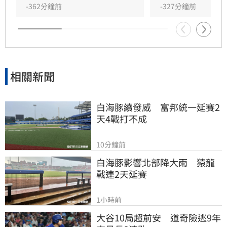
慈濟內部在BNT的這麼大金額的重要採購上，慈
-362分鐘前
-327分鐘前
濟醫院並沒有被賦予重要的角色，原因不明。
相關新聞
白海豚續發威　富邦統一延賽2
天4戰打不成
10分鐘前
白海豚影響北部降大雨　猿龍
戰連2天延賽
1小時前
大谷10局超前安　道奇險逃9年