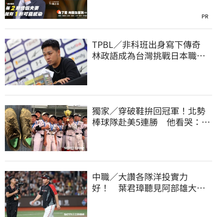
PR
TPBL／非科班出身寫下傳奇
林政語成為台灣挑戰日本職籃
教練第一人
獨家／穿破鞋拚回冠軍！北勢
棒球隊赴美5連勝 他看哭：台
灣囡仔的韌性
中職／大讚各隊洋投實力
好！ 葉君璋聽見阿部雄大被
註銷好吃驚