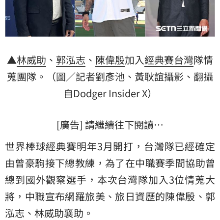
▲
林威助
、
郭泓志
、
陳偉殷
加入
經典賽
台灣
隊情
蒐團隊。（圖／記者劉彥池、黃耿誼攝影、翻攝
自Dodger Insider X）
[廣告] 請繼續往下閱讀…
世界棒球經典賽明年3月開打，台灣隊已經確定
由曾豪駒接下總教練，為了在中職賽季間協助曾
總到國外觀察選手，本次台灣隊加入3位情蒐大
將，中職宣布網羅旅美、旅日資歷的陳偉殷、郭
泓志、林威助襄助。