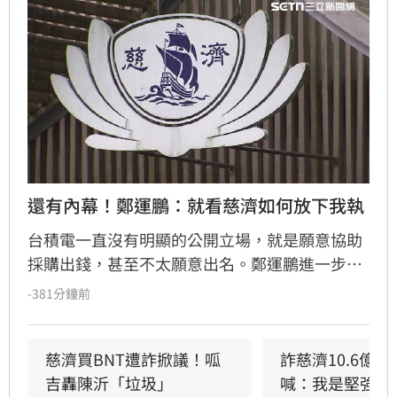
還有內幕！鄭運鵬：就看慈濟如何放下我執
台積電一直沒有明顯的公開立場，就是願意協助
採購出錢，甚至不太願意出名。鄭運鵬進一步指
出，慈濟和鴻海、台積電不同的地方在於慈濟本
-381分鐘前
身有強大的醫院體系，其實是最有醫學幕僚板凳
深度的，慈濟願意出錢出力當然值得國人感謝。
不過回頭驗證，慈濟在當時的採購過程中幾乎沒
慈濟買BNT遭詐掀議！呱
詐慈濟10.6億
有角色，但是，慈濟在當年是最常表態的，顯然
吉轟陳沂「垃圾」
喊：我是堅強的