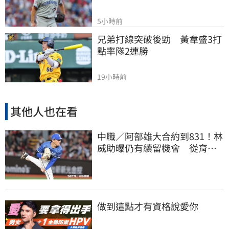
5小時前
兄弟打線突破後勁　黃韋盛3打
點率隊2連勝
19小時前
其他人也在看
中職／阿部雄大合約到831！林
威助曝仍有續留機會 從育成
上一軍獲肯定
做到這點才有資格說愛你