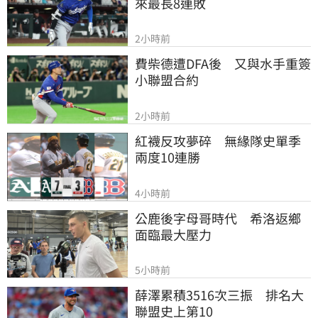
來最長8連敗
2小時前
費柴德遭DFA後　又與水手重簽
小聯盟合約
2小時前
紅襪反攻夢碎　無緣隊史單季
兩度10連勝
4小時前
公鹿後字母哥時代　希洛返鄉
面臨最大壓力
5小時前
薛澤累積3516次三振　排名大
聯盟史上第10