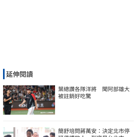
延伸閱讀
葉總讚各隊洋將　聞阿部雄大
被註銷好吃驚
簡舒培問蔣萬安：決定北市停