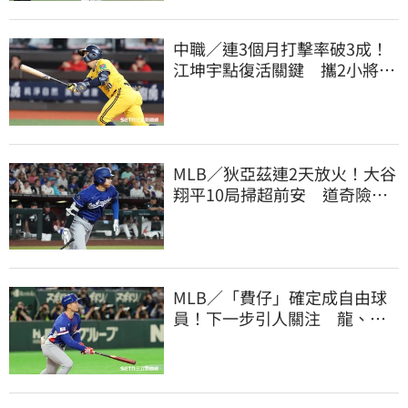
中職／連3個月打擊率破3成！
江坤宇點復活關鍵 攜2小將赴
美特訓見成效
MLB／狄亞茲連2天放火！大谷
翔平10局掃超前安 道奇險逃9
年來最長8連敗
MLB／「費仔」確定成自由球
員！下一步引人關注 龍、獅
都曾表態想網羅