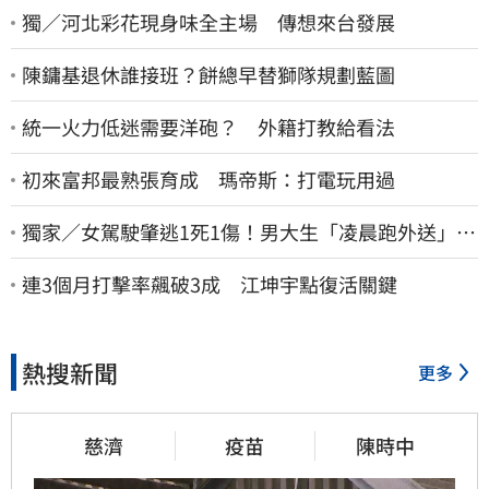
獨／河北彩花現身味全主場 傳想來台發展
陳鏞基退休誰接班？餅總早替獅隊規劃藍圖
統一火力低迷需要洋砲？ 外籍打教給看法
初來富邦最熟張育成 瑪帝斯：打電玩用過
獨家／女駕駛肇逃1死1傷！男大生「凌晨跑外送」挨
撞 媽淚：家快瓦解
連3個月打擊率飆破3成 江坤宇點復活關鍵
熱搜新聞
更多
慈濟
疫苗
陳時中