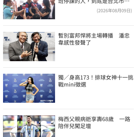
班停課的人，到底是台北市
長，還是氣象署？
(2026年08月09日)
暫別富邦悍將主場轉播　潘忠
韋感性發聲了
獨／身高173！排球女神十一挑
戰mini徵選
梅西父親病逝享壽68歲　一路
陪伴兒闖足壇