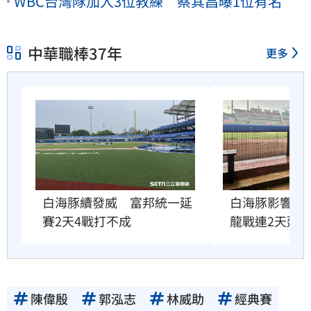
WBC台灣隊加入3位教練 蔡其昌曝1位有名
中華職棒37年
更多
白海豚續發威　富邦統一延
白海豚影響北
賽2天4戰打不成
龍戰連2天延
陳偉殷
郭泓志
林威助
經典賽