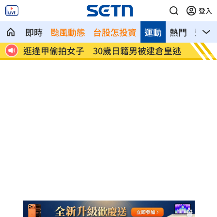
登入
即時
颱風動態
台股怎投資
運動
熱門
影音
皇逃
姜厚任揭「和女友前夫是好友」撇小三傳
挺賴瑞
言