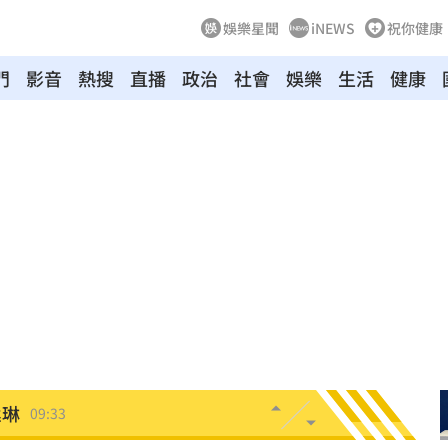
娛樂星聞
iNEWS
祝你健康
門
影音
熱搜
直播
政治
社會
娛樂
生活
健康
重視
09:50
應了
09:46
妻
09:45
09:35
9天
09:34
丞琳
09:33