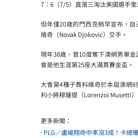
7：6（7/5）直落三淘汰美國選手奎恩（
8國球員齊聚高雄 Formosa 7s掀足球
但年僅20歲的門西克稍早宣布，
理想混蛋號召粉絲跨海追星吃美食！
18:
維奇（Novak Djokovic）交手。
現年38歲、曾10度奪下澳網男單
會是他生涯第25座大滿貫賽金盃。
大會第4種子喬科維奇於本屆澳網8強賽
利小將穆薩提（Lorenzoi Musetti
更多新聞：
PLG／盧峻翔命中率沒3成！卡總