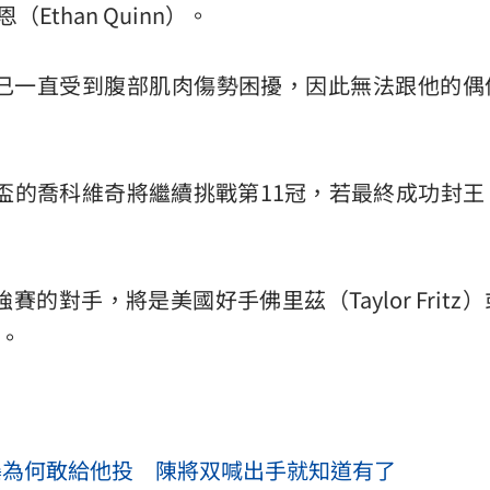
Ethan Quinn）。
熱潮
10:00
自己一直受到腹部肌肉傷勢困擾，因此無法跟他的偶
15
金盃的喬科維奇將繼續挑戰第11冠，若最終成功封王
的對手，將是美國好手佛里茲（Taylor Fritz
）。
曝為何敢給他投 陳將双喊出手就知道有了