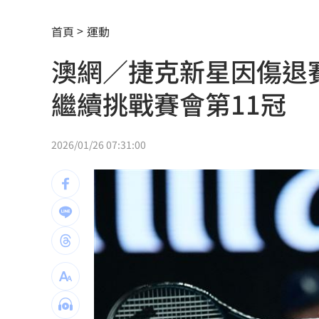
收重複訂購郵件！他急做1事積蓄瞬間蒸
首頁
運動
裘莉哥哥出櫃 認了：「我是同性戀」
澳網／捷克新星因傷退
楚奧特第6次在生日開轟 成MLB史上第
繼續挑戰賽會第11冠
漢光演習遇父親節 賴清德感性致謝國
父親節少了爸爸 林逸欣哭揭他生前暖
2026/01/26 07:31:00
雲林羊肉染戴奧辛！食藥署曝最新稽查
5歲女62%燒傷搶救2個月！他曝父親節
豆漿不只美味！營養師推大豆1成分超護
槍砲通緝「躲中國20年」偷渡回台觸國
慈濟被詐10億 他轟：多少人血汗錢遭