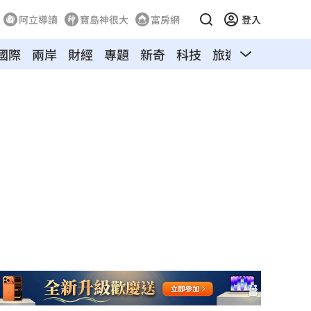
阿立導讀
寶島神很大
富房網
登入
國際
兩岸
財經
專題
新奇
科技
旅遊
汽車
寵物