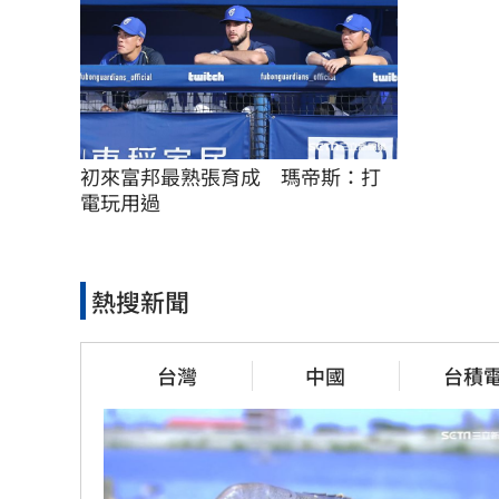
初來富邦最熟張育成　瑪帝斯：打
電玩用過
熱搜新聞
台灣
中國
台積