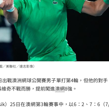
見
09:03
回收
08:58
侵占
08:58
道歉了
08:54
強。（圖／美聯社／達志影像）
6日出戰澳洲網球公開賽男子單打第4輪，但他的對手
成形
12:00
科維奇不戰而勝，提前闖進
澳網
8強。
」氣
12:00
nsik）25日在澳網第3輪賽事中，以6：2、7：6（7
場！
10:30