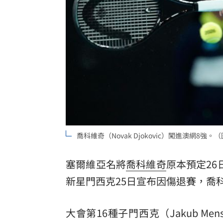
兆基屋管遭侵占7億 董座李建成羈押禁
塑膠袋丟錯最高罰6千！環保局點9種別
知名韓貨品牌爆解散 合夥人鬧翻遭控
BLACKPINK十週年惹怒粉絲 Jisoo急
台灣彩券開獎直播中
20:31
LIVE三立+24小時直播
15:27
喬科維奇（Novak Djokovic）闖進澳網8
三立iNEWS新聞台線上直播
18:00
塞爾維亞名將
喬科維奇
原本預定2
商場戰國來臨 台中「頂奢大道」逐漸
新星門西克25日宣布因傷退賽，喬
台彩父親節推新刮刮樂千萬頭獎超「爸
大會第16種子門西克（Jakub Me
「拍片人的多重宇宙」職涯論壇9/12登