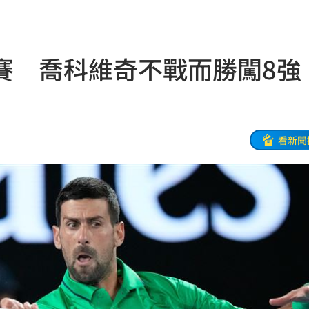
發
09:30
09:23
賽 喬科維奇不戰而勝闖8強
3人
09:18
軍
09:17
舉
09:17
看新聞
進度
09:16
願望
09:16
腦
09:09
安法
09:05
誤用
09:04