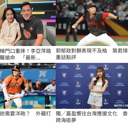
郭郁政對獅表現不及格　葉君璋
梯門口重摔！李亞萍路
重話點評
醫搶命 「最新...
迷需要洋砲？　外籍打
獨／嘉盈嚮往台灣應援文化　香
跨海追夢