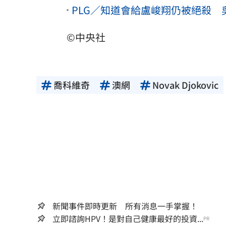
PLG／知道會給盧峻翔仍被絕殺
©中央社
喬科維奇
澳網
Novak Djokovic
新聞事件即時更新 所有消息一手掌握！
立即諮詢HPV！是對自己健康最好的投資...
PR