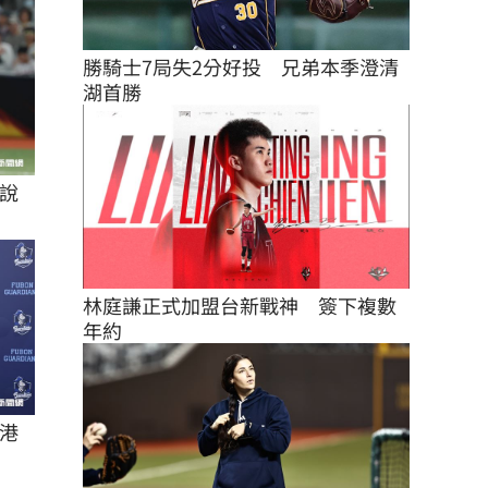
勝騎士7局失2分好投　兄弟本季澄清
湖首勝
說
林庭謙正式加盟台新戰神　簽下複數
年約
港