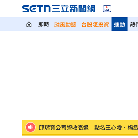
即時
颱風動態
台股怎投資
運動
熱
見自由之家 林佳龍：台灣經驗受國際
網友曬截圖控女友曾當小三 姜厚任回
不滿長期被碎念 尪抓狂揮金屬拐杖殺
周曉涵台語笑瘋全網 陳亞蘭放棄教學
母入獄陸軍兒探監逃兵…躲一年判拘役5
邱瓈寬公司營收衰退 點名王心凌、楊