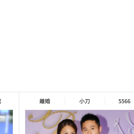
電
離婚
小刀
5566