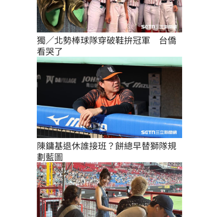
獨／北勢棒球隊穿破鞋拚冠軍　台僑
看哭了
陳鏞基退休誰接班？餅總早替獅隊規
劃藍圖