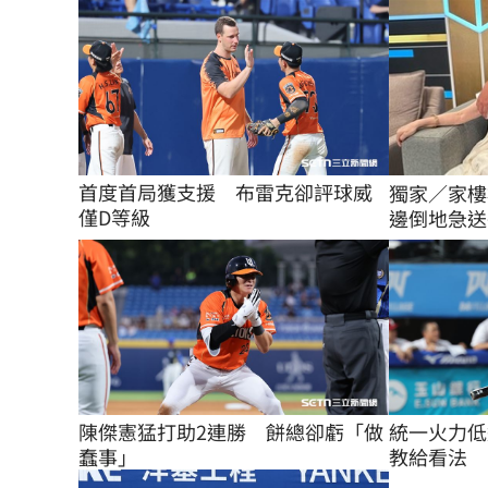
首度首局獲支援　布雷克卻評球威
獨家／家樓
僅D等級
邊倒地急送
陳傑憲猛打助2連勝　餅總卻虧「做
統一火力低
蠢事」
教給看法