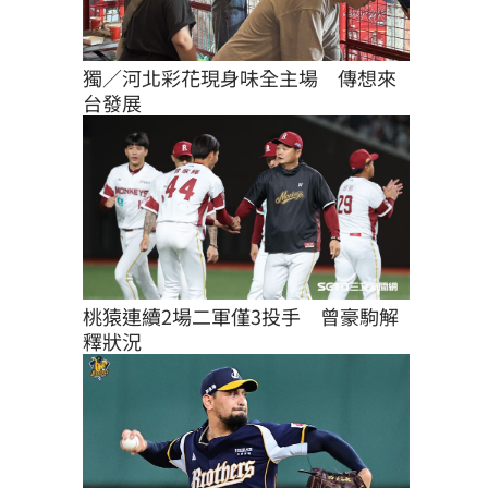
獨／河北彩花現身味全主場　傳想來
台發展
桃猿連續2場二軍僅3投手　曾豪駒解
釋狀況