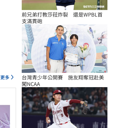
前兄弟打教莎菈炸裂　還是WPBL首
支滿貫砲
台灣青少年公開賽　施友翔奪冠赴美
更多
闖NCAA