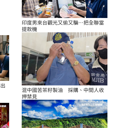
印度男來台觀光又偷又騙…把全聯當
提款機
付出
混中國苦茶籽製油　採購、中間人收
押禁見