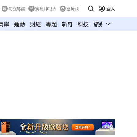
阿立導讀
寶島神很大
富房網
登入
兩岸
運動
財經
專題
新奇
科技
旅遊
汽車
寵物