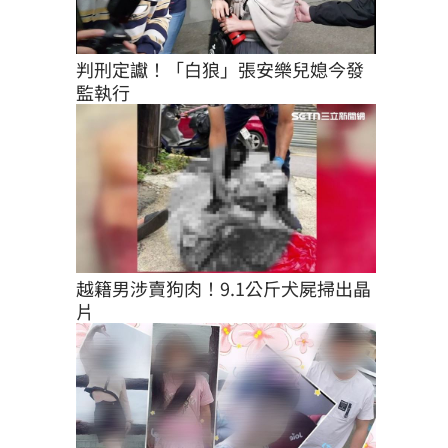
判刑定讞！「白狼」張安樂兒媳今發
監執行
越籍男涉賣狗肉！9.1公斤犬屍掃出晶
片