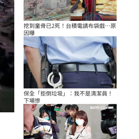
挖到童骨已2死！台積電請布袋戲…原
因曝
保全「拒倒垃圾」：我不是清潔員！
下場慘