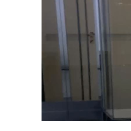
慈濟遭詐10億買疫苗！他點出更麻煩的
日神級甜點快閃台北！連5天「買一送一
圖書館借書作者賺什麼？菜販作家：有
台灣彩券開獎直播中
20:31
LIVE三立+24小時直播
15:27
三立iNEWS新聞台線上直播
18:00
理想混蛋號召粉絲跨海追星吃美食！
18: