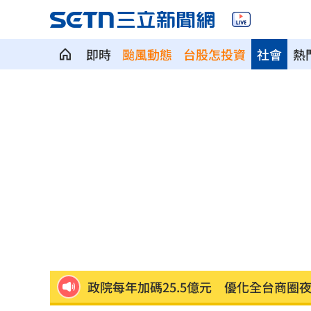
即時
颱風動態
台股怎投資
社會
熱
斷交國200萬磅蝦遭我友邦封殺！業者慘
新北待售餘屋萬8戶 永和竟只賣贏八里
為5億商機翻臉 肥大叔插刀：要死一起
杜金龍點名：「這檔權值股」千萬別長
額頭冒出痘痘 女手癢猛摳竟成「病毒
政院每年加碼25.5億元 優化全台商圈
癌末男缺錢鋌而走險 3D玩具熊夾藏K