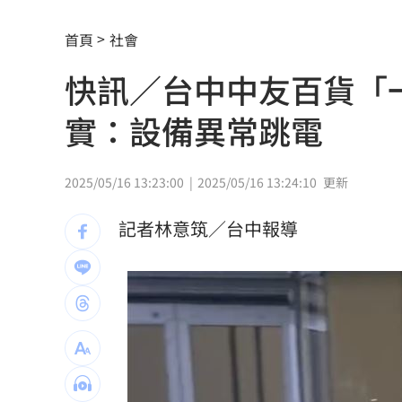
環法自行車賽爆作弊！女靠胸部裝備降
首頁
社會
學霸牙醫槓離職員工 為3萬筆電互告慘
快訊／台中中友百貨「
俄羅斯蝗害肆虐如末日 網驚：聖經十
實：設備異常跳電
慈濟採購BNT遭詐10億 他：不聽衛福
蔡英文做2件事 黃暐瀚：台東變五五波
2025/05/16 13:23:00
2025/05/16 13:24:10
更新
蔣萬安危險了！《壹蘋》台北市...
23:00
記者林意筑／台中報導
「地獄酷暑」襲南韓 礦泉水曝曬恐致
父親節真的快樂嗎？房貸10年暴增逾400
律師勾宗教大師「家族」詐慈濟 僅她
富豪遭大義滅親！偷生子竟盜鄰居身份