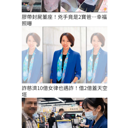
膠帶封屍董座！兇手竟是2寶爸…幸福
照曝
詐慈濟10億女律也遇詐！借2億蓋天空
塔