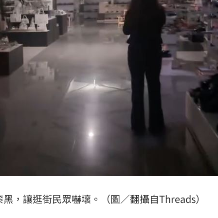
黑，讓逛街民眾嚇壞。（圖／翻攝自Threads）