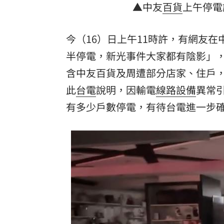
▲中友
百貨
上午停電
今（16）日上午11時許，有網友在
半停電，新光事件大家都有陰影」
含中友百貨及周遭部分店家、住戶
此
台電
說明，因輸電
線路
設備
異常
有多少戶數停電，有待台電進一步