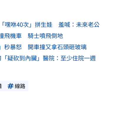
「嘿咻40次」拼生娃 羞喊：未來老公
撞飛機車 騎士噴飛倒地
」秒暴怒 開車撞又拿石頭砸玻璃
刀「疑砍到內臟」醫院：至少住院一週
備
線路