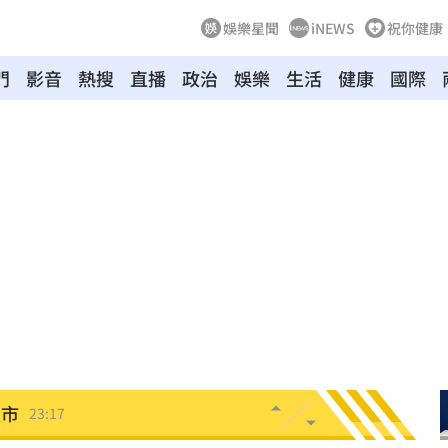
娛樂星聞
iNEWS
祝你健康
門
影音
熱搜
直播
政治
娛樂
生活
健康
國際
叫
23:54
！
23:47
死
23:32
抱
23:25
疣」
23:18
夜市
23:17
他命
23:16