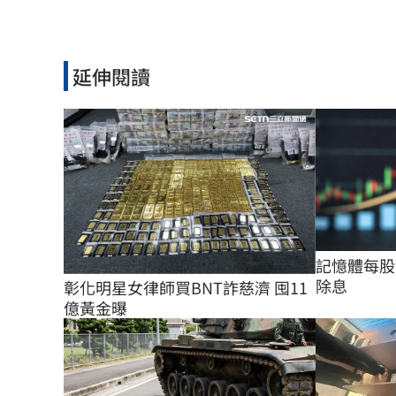
延伸閱讀
記憶體每股配
除息
彰化明星女律師買BNT詐慈濟 囤11
億黃金曝