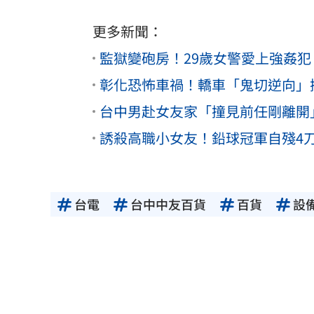
更多新聞：
監獄變砲房！29歲女警愛上強姦犯
彰化恐怖車禍！轎車「鬼切逆向」
台中男赴女友家「撞見前任剛離開
誘殺高職小女友！鉛球冠軍自殘4
台電
台中中友百貨
百貨
設