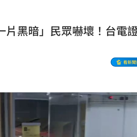
風阻
23:14
勝
23:10
一片黑暗」民眾嚇壞！台電
災
23:06
部勸
23:05
23:03
看新聞
癌
23:00
萬
22:59
交保
22:58
落戶
22:57