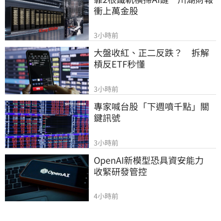
衝上萬金股
3小時前
大盤收紅、正二反跌？　拆解
槓反ETF秒懂
3小時前
專家喊台股「下週噴千點」關
鍵訊號
3小時前
OpenAI新模型恐具資安能力　
收緊研發管控
4小時前