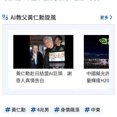
AI教父黃仁勳旋風
更多
黃仁勳赴日結盟AI巨頭　謝
中國擬允許AI
恩人真情告白
量輝達H200
黃仁勳
4兆男
身價飆漲
中東