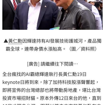
▲
黃仁勳
因輝達持有AI發展技術護城河，產品獨
霸全球，連帶身價水漲船高。（圖／資料照）
[廣告] 請繼續往下閱讀…
全台瘋找的AI霸總輝達執行長黃仁勳19日
keynote日將到來，除了加持科技股漲聲響起，
即將宣佈的台灣總部也將帶動房地產，堪比台灣
投資市場招財貓。原本外傳12日來台的他，直到