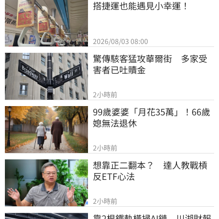
搭捷運也能遇見小幸運！
2026/08/03 08:00
驚傳駭客猛攻華爾街　多家受
害者已吐贖金
2小時前
99歲婆婆「月花35萬」！66歲
媳無法退休
2小時前
想靠正二翻本？　達人教戰槓
反ETF心法
2小時前
靠2根鐵軌橫掃AI鏈　川湖財報