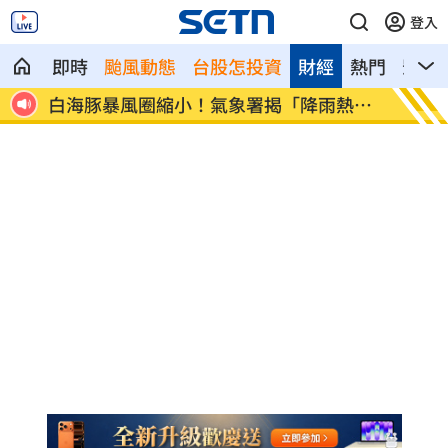
登入
即時
颱風動態
台股怎投資
財經
熱門
影音
險洗腎
白海豚暴風圈縮小！氣象署揭「降雨熱
拋開阿
區」