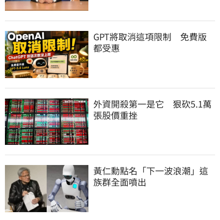
GPT將取消這項限制　免費版
都受惠
外資開殺第一是它　狠砍5.1萬
張股價重挫
黃仁勳點名「下一波浪潮」這
族群全面噴出