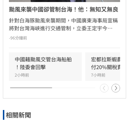
颱風來襲中國卻管制台海！他：無知又無良
針對白海豚颱風來襲期間，中國廣東海事局宣稱
將對台灣海峽進行交通管制，立委王定宇今
（8）日嚴詞批評，直指中國政府此舉既無知又
-96分鐘前
無良。王定宇表示，中華人民共和國對台灣海峽
毫無管轄權，利用颱風演戲管制交通不僅貽笑大
方，更藐視國際規範。他強調，中國人民處於水
中國藉颱風交管台海船舶 
宏都拉斯蝦農嗆
深火熱，政府卻忙於政治操作。王定宇感嘆，中
！陸委會回擊
付20%關稅賣台
國作為大國卻缺乏基本素質，並再次提醒「誰跟
2小時前
7小時前
中國同一國誰倒楣」。
相關新聞