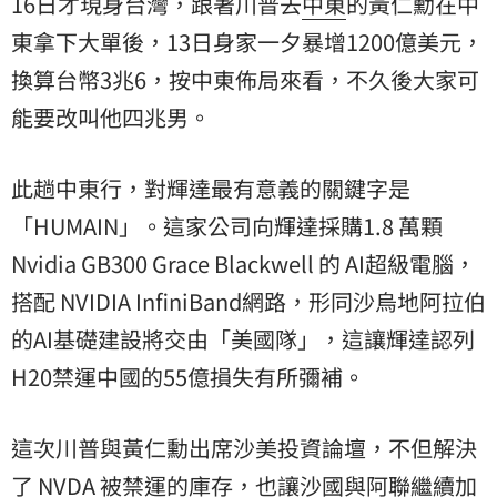
16日才現身台灣，跟著川普去
中東
的黃仁勳在中
東拿下大單後，13日身家一夕暴增1200億美元，
換算台幣3兆6，按中東佈局來看，不久後大家可
能要改叫他四兆男。
此趟中東行，對輝達最有意義的關鍵字是
「HUMAIN」。這家公司向輝達採購1.8 萬顆
Nvidia GB300 Grace Blackwell 的 AI超級電腦，
搭配 NVIDIA InfiniBand網路，形同沙烏地阿拉伯
的AI基礎建設將交由「美國隊」，這讓輝達認列
H20禁運中國的55億損失有所彌補。
這次川普與黃仁勳出席沙美投資論壇，不但解決
了 NVDA 被禁運的庫存，也讓沙國與阿聯繼續加