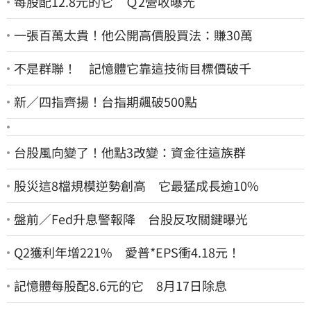
每股配12.8元的它 Ｑ2營收曝光
一張百萬太貴！他公開高價股買法：賺30萬
不是群聯！ 記憶體它靠這技術目標價破千
新／四指齊揚！台指期飆破500點
台股風向變了！他點3改變：資金往這族群
股災這8檔規模逆勢創高 它最猛成長逾10%
盤前／Fed升息警報降 台股反攻關鍵曝光
Q2獲利年增221% 愛普*EPS衝4.18元！
記憶體每股配8.6元的它 8月17日除息