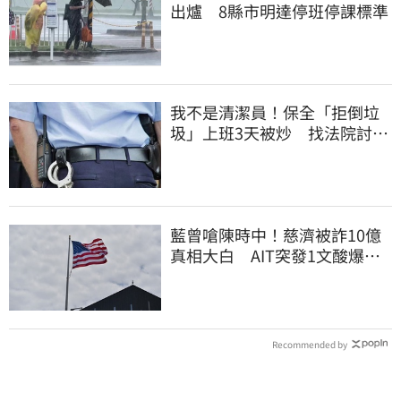
出爐 8縣市明達停班停課標準
我不是清潔員！保全「拒倒垃
圾」上班3天被炒 找法院討公
道結果出爐
藍曾嗆陳時中！慈濟被詐10億
真相大白 AIT突發1文酸爆…
他笑：真的很會
Recommended by