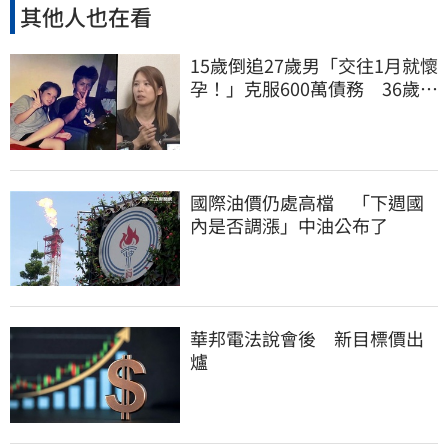
其他人也在看
15歲倒追27歲男「交往1月就懷
孕！」克服600萬債務 36歲美
魔女當阿嬤了
國際油價仍處高檔 「下週國
內是否調漲」中油公布了
華邦電法說會後 新目標價出
爐