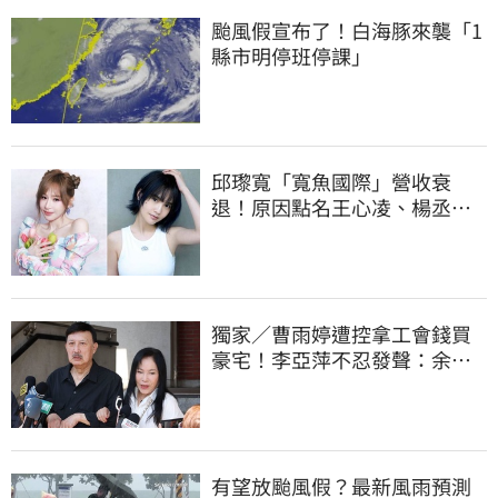
颱風假宣布了！白海豚來襲「1
縣市明停班停課」
邱瓈寬「寬魚國際」營收衰
退！原因點名王心凌、楊丞琳
網笑翻：太誠實
獨家／曹雨婷遭控拿工會錢買
豪宅！李亞萍不忍發聲：余天
管工會都貼錢
有望放颱風假？最新風雨預測