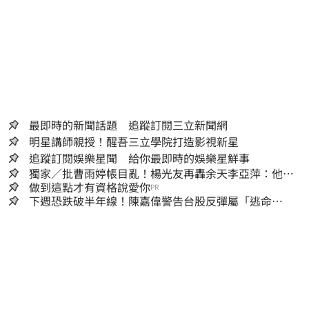
最即時的新聞話題 追蹤訂閱三立新聞網
明星講師親授！醒吾三立學院打造影視新星
追蹤訂閱娛樂星聞 給你最即時的娛樂星鮮事
獨家／批曹雨婷帳目亂！楊光友再轟余天李亞萍：他們
工會跟演藝圈沒關
做到這點才有資格說愛你
PR
下週恐跌破半年線！陳嘉偉警告台股反彈屬「逃命
波」：空頭大屠殺剛開始