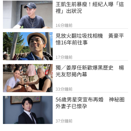
王凱生前暴瘦！經紀人曝「這
裡」出狀況
16分鐘前
見放火翻垃圾找相機　黃豪平
憶16年前往事
17分鐘前
獨／姜厚任新歡爆黑歷史　楊
光友怒揭內幕
33分鐘前
56歲男星突宣布再婚　神秘圈
外妻子已懷孕
37分鐘前