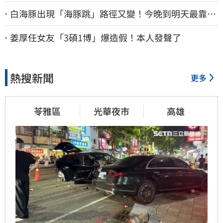
白海豚出現「海豚跳」路徑又變！今晚到明天最靠
近 風雨搖滾區曝光
姜厚任女友「3碩1博」爆造假！本人發聲了
熱搜新聞
更多
苓雅區
光華夜市
高雄