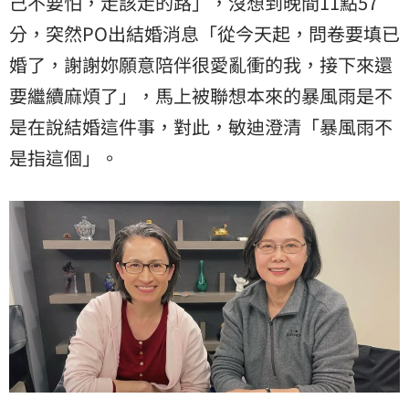
己不要怕，走該走的路」，沒想到晚間11點57
分，突然PO出結婚消息「從今天起，問卷要填已
婚了，謝謝妳願意陪伴很愛亂衝的我，接下來還
要繼續麻煩了」，馬上被聯想本來的暴風雨是不
是在說結婚這件事，對此，敏迪澄清「暴風雨不
是指這個」。