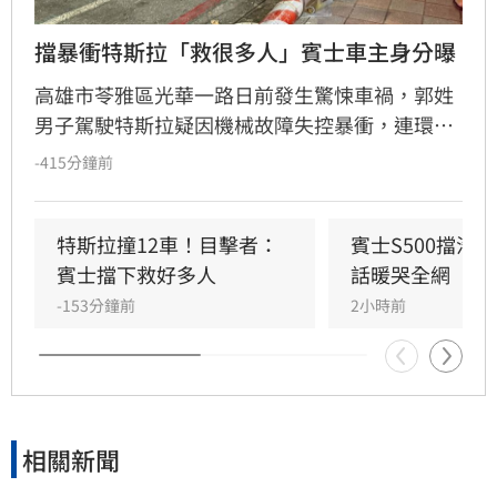
擋暴衝特斯拉「救很多人」賓士車主身分曝
高雄市苓雅區光華一路日前發生驚悚車禍，郭姓
男子駕駛特斯拉疑因機械故障失控暴衝，連環撞
擊12輛汽機車及單車，所幸僅造成3人輕傷。肇
-415分鐘前
事車輛最終撞上停放路邊的賓士車才停下，避免
衝入熱鬧的光華夜市。該名賓士車主身分隨後曝
光，竟是擁有1.4萬粉絲的網紅「超級土豆粉」，
特斯拉撞12車！目擊者：
賓士S500擋浩
同時也是嘉義知名甜甜圈店老闆。
賓士擋下救好多人
話暖哭全網
-153分鐘前
2小時前
相關新聞