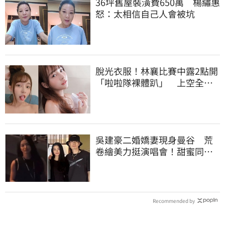
36坪舊屋裝潢費650萬 楊繡惠
怒：太相信自己人會被坑
脫光衣服！林襄比賽中露2點開
「啦啦隊裸體趴」 上空全裸
被看光光
吳建豪二婚嬌妻現身曼谷 荒
卷繪美力挺演唱會！甜蜜同框
合照首度曝光
Recommended by