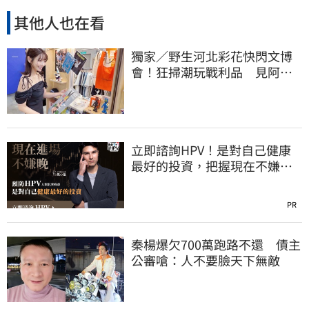
其他人也在看
獨家／野生河北彩花快閃文博
會！狂掃潮玩戰利品 見阿信
公仔喊「超Q」
立即諮詢HPV！是對自己健康
最好的投資，把握現在不嫌
晚！
PR
秦楊爆欠700萬跑路不還 債主
公審嗆：人不要臉天下無敵