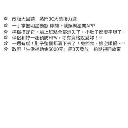
改版大回饋 熱門3C大獎接力送
一手掌握明星動態 即刻下載娛樂星聞APP
檸檬搭配它，臉上斑點全部消失了，小肚子都變平坦了
PR
伴侶和妳一起預防HPV，才有資格說愛妳！
PR
一週有感！肚子整個都消下去了！免節食，排空順暢就
PR
夠
政府「生活補助金5000元」連3天發放 逾期視同放棄