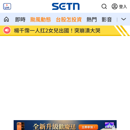
登入
即時
颱風動態
台股怎投資
熱門
影音
熱搜
強後
楊千霈一人扛2女兒出國！突崩潰大哭
王凱生