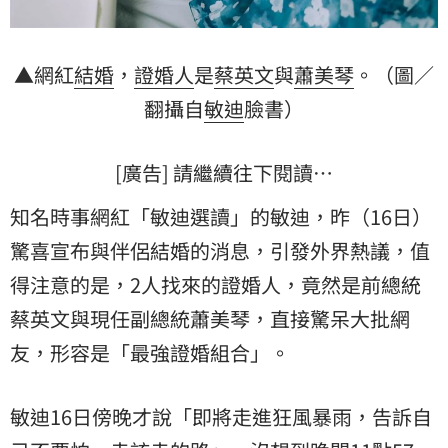
▲網紅
結婚
，
證婚人
是
蔡英文
與
蕭美琴
。（圖／
翻攝自
敏迪
臉書）
[廣告] 請繼續往下閱讀…
知名時事網紅「敏迪選讀」的敏迪，昨（16日）
驚喜宣布與伴侶結婚的消息，引發外界熱議，值
得注意的是，2人找來的證婚人，竟然是前總統
蔡英文與現任副總統蕭美琴，直接驚呆大批網
友，形容是「最強證婚組合」。
敏迪16日傍晚才說「即將走進狂風暴雨，告訴自