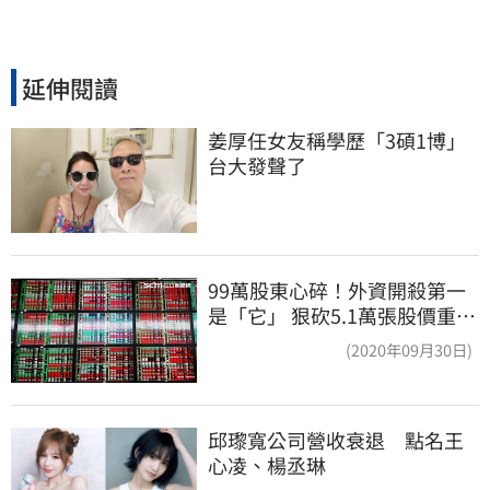
延伸閱讀
姜厚任女友稱學歷「3碩1博」 
台大發聲了
99萬股東心碎！外資開殺第一
是「它」 狠砍5.1萬張股價重挫
近5%
(2020年09月30日)
邱瓈寬公司營收衰退　點名王
心凌、楊丞琳