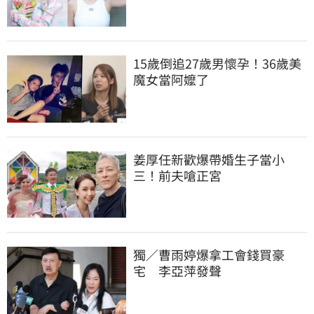
15歲倒追27歲男懷孕！36歲美
魔女當阿嬤了
姜厚任新歡爆帶婚生子當小
三！前夫嗆正宮
獨／曹雨婷爆拿工會錢買豪
宅　李亞萍發聲