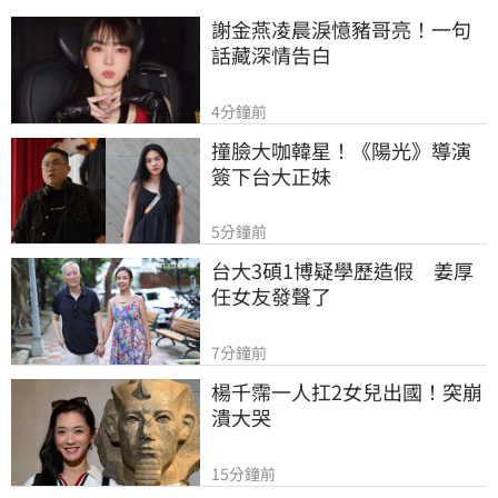
謝金燕凌晨淚憶豬哥亮！一句
話藏深情告白
4分鐘前
撞臉大咖韓星！《陽光》導演
簽下台大正妹
5分鐘前
台大3碩1博疑學歷造假　姜厚
任女友發聲了
7分鐘前
楊千霈一人扛2女兒出國！突崩
潰大哭
15分鐘前