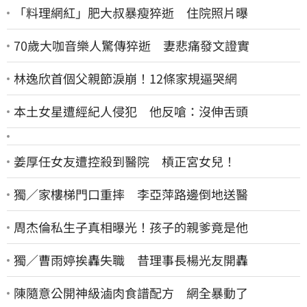
「料理網紅」肥大叔暴瘦猝逝 住院照片曝
70歲大咖音樂人驚傳猝逝 妻悲痛發文證實
林逸欣首個父親節淚崩！12條家規逼哭網
本土女星遭經紀人侵犯 他反嗆：沒伸舌頭
姜厚任女友遭控殺到醫院 槓正宮女兒！
獨／家樓梯門口重摔 李亞萍路邊倒地送醫
周杰倫私生子真相曝光！孩子的親爹竟是他
獨／曹雨婷挨轟失職 昔理事長楊光友開轟
陳隨意公開神級滷肉食譜配方 網全暴動了