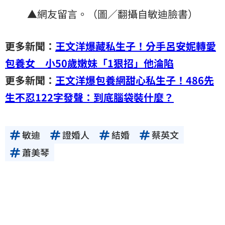
▲網友留言。（圖／翻攝自敏迪臉書）
更多新聞：
王文洋爆藏私生子！分手呂安妮轉愛
包養女 小50歲嫩妹「1狠招」他淪陷
更多新聞：
王文洋爆包養網甜心私生子！486先
生不忍122字發聲：到底腦袋裝什麼？
敏迪
證婚人
結婚
蔡英文
蕭美琴