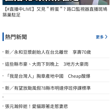
【#直播中LIVE】又見＂孵蛋＂? 路口監視器直播斑鳩
築巢駐足
熱門新聞
更多
新／永和豆漿創始人在台北離世 享壽70歲
這些縣市豪、大雨下到晚上 3地方大豪雨
「我是台灣人」胸章產地中國 Cheap酸爆
新／有望放颱風假?8縣市明達停班停課標準
張元瀚猝逝！愛貓跟著走惹妻悲