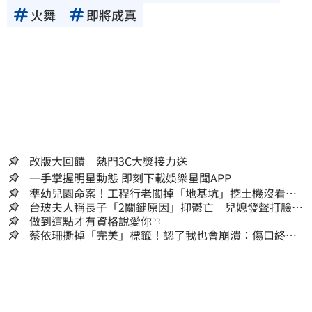
火舞
即將成真
改版大回饋 熱門3C大獎接力送
一手掌握明星動態 即刻下載娛樂星聞APP
準幼兒園命案！工程行老闆掉「地基坑」挖土機沒看
到…下土石活埋他
台玻夫人稱長子「2關鍵原因」抑鬱亡 兒媳發聲打臉：
我從來不信⋯
做到這點才有資格說愛你
PR
蔡依珊撕掉「完美」標籤！認了我也會崩潰：傷口終究
會癒合