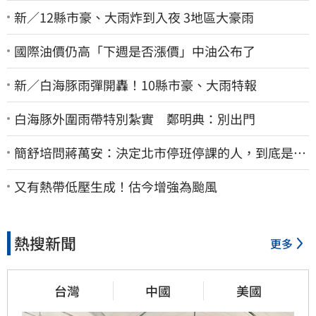
新／12縣市豪、大雨炸到入夜 3地區大豪雨
國際油價仍高「下週是否漲價」中油公布了
新／白海豚雨彈開轟！10縣市豪、大雨特報
白海豚外圍雨帶特別紮實 鄭明典：別出門
簡舒培問蔣萬安：決定北市停班停課的人，到底是台
北市長，還是氣象署？
又有熱帶低壓生成！估今增強為颱風
熱搜新聞
更多
台灣
中國
美國