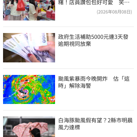
糬！店員讚包包好可愛 笑
回：我自己做的
(2026年08月08日)
政府生活補助5000元連3天發 
逾期視同放棄
颱風紫暴雨今晚開炸　估「這
時」解除海警
白海豚颱風假有望？2縣市明晨
風力達標