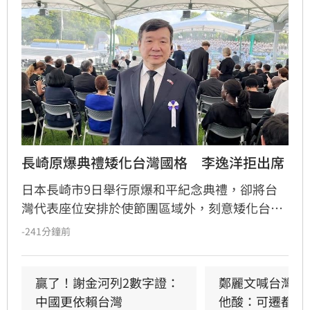
長崎原爆典禮矮化台灣國格　李逸洋拒出席
日本長崎市9日舉行原爆和平紀念典禮，卻將台
灣代表座位安排於使節團區域外，刻意矮化台灣
國格。駐日代表李逸洋對此表達強烈抗議與遺
-241分鐘前
憾，並拒絕出席典禮。李逸洋指出，長崎市政府
此舉不僅無視台灣主權與尊嚴，更淪為中國對台
法律戰的工具。他強調台灣長期熱愛和平，且台
贏了！謝金河列2數字證：
鄭麗文喊台灣不
日經貿與民間交流深厚，長崎市政府的親中舉動
中國更依賴台灣
他酸：可遷都重