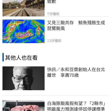
致歉
7分鐘前
又見三颱共存　鯨魚殘骸生成
琵鷺颱風
13分鐘前
其他人也在看
快訊／永和豆漿創始人在台北
離世 享壽70歲
白海豚颱風假有望？「2縣市」
明晨風力預測達停班停課標準