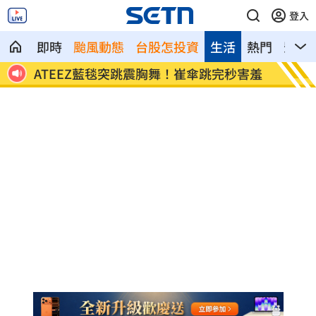
登入
即時
颱風動態
台股怎投資
生活
熱門
影音
爆原因
ATEEZ藍毯突跳震胸舞！崔傘跳完秒害羞
蔡壁如
易