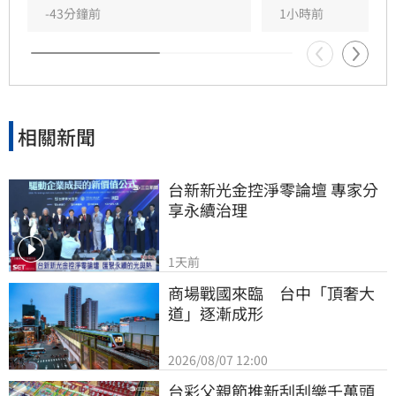
背離兩國友好初衷。台灣雖曾透過外交途徑爭取
-43分鐘前
1小時前
公平待遇，但對方執意矮化，我方因此決定降低
出席層級。李逸洋嚴正聲明，台灣是主權獨立國
家，與中國互不隸屬，對於長崎市政府屈從中國
壓力、貶損台灣尊嚴的作法，表達最嚴正的抗議
與譴責，並呼籲各界正視台灣在區域和平與全球
相關新聞
經濟中的關鍵價值。
台新新光金控淨零論壇 專家分
享永續治理
1天前
商場戰國來臨　台中「頂奢大
道」逐漸成形
2026/08/07 12:00
台彩父親節推新刮刮樂千萬頭