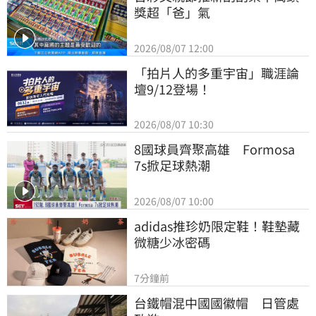
獎超「爸」氣
2026/08/07 12:00
「拍片人的多重宇宙」職涯論
壇9/12登場！
2026/08/07 10:30
8國球員齊聚高雄　Formosa 
7s掀足球熱潮
2026/08/07 10:00
adidas推珍奶限定鞋！鞋墊藏
微糖少冰密碼
7分鐘前
台鐵帽混中國國徽帽　日管處