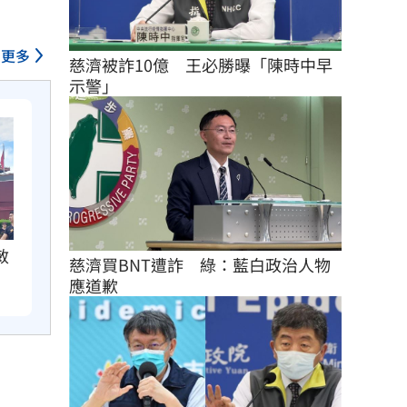
更多
慈濟被詐10億　王必勝曝「陳時中早
示警」
敏
慈濟買BNT遭詐　綠：藍白政治人物
應道歉