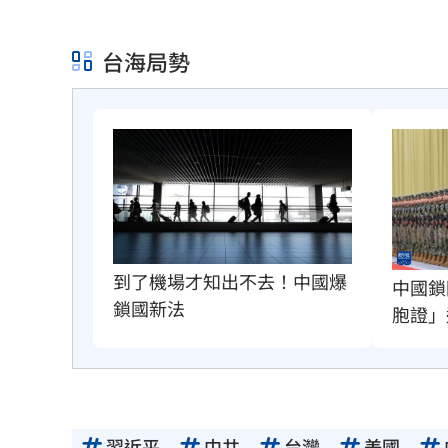
台海局勢
到了機場才知出不去！中國爆
中國鎖
鎖國新法
胞證」
習近平
中共
台灣
美國