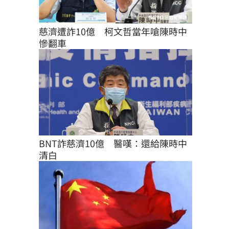
慈濟遭詐10億　柯文哲當年嗆陳時中
慘翻車
BNT詐慈濟10億　醫嘆：還給陳時中
清白