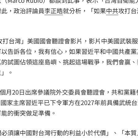
Marco Rubio）都談到此事，表示「台灣自衛能
對此，政治評論員
李正皓
就分析，「如果
中共
攻打台
。
年攻打台灣」美國國會聽證會影片，影片中美國武裝
可以告訴各位，我有信心，如果習近平和中國共產黨
真的試圖佔領這座島嶼、挑起這場戰爭，我們會贏、
生」。
o）這個月20日出席參議院外交委員會聽證會，共和黨
，中國國家主席習近平已下令軍方在2027年前具備武統
可能的衝突做足準備。
們必須讓中國對台灣行動的利益小於代價」、「本質