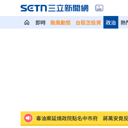
即時
颱風動態
台股怎投資
政治
熱
通緝犯拒檢狂飆街頭！撞斷平交道柵欄
誰在回覆「幹嘛」？故宮南院小編身分
中國攻台非解放軍？外媒點名2破口！
12
昔遭抹黑謀財害命終平反 陳時中感性
姜厚任女友自曝3碩1博 網搜本名查無
新／威加重罰300萬！問題苦茶油流向3
毒油案延燒政院點名中市府 蔣萬安竟