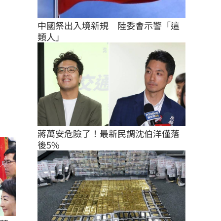
中國祭出入境新規　陸委會示警「這
類人」
蔣萬安危險了！最新民調沈伯洋僅落
後5%