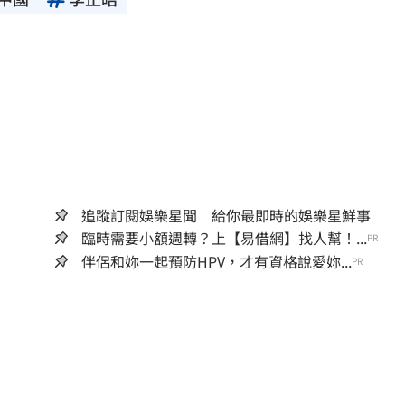
追蹤訂閱娛樂星聞 給你最即時的娛樂星鮮事
臨時需要小額週轉？上【易借網】找人幫！...
PR
伴侶和妳一起預防HPV，才有資格說愛妳...
PR