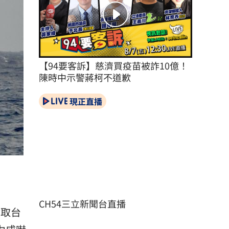
【94要客訴】慈濟買疫苗被詐10億！
陳時中示警蔣柯不道歉
現正直播
CH54三立新聞台直播
奪取台