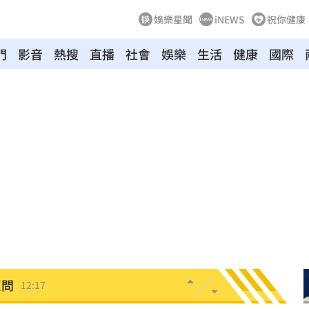
娛樂星聞
iNEWS
祝你健康
門
影音
熱搜
直播
社會
娛樂
生活
健康
國際
逃亡
12:24
曝光
12:23
:23
發聲
12:20
此人
12:19
縣市
12:18
反問
12:17