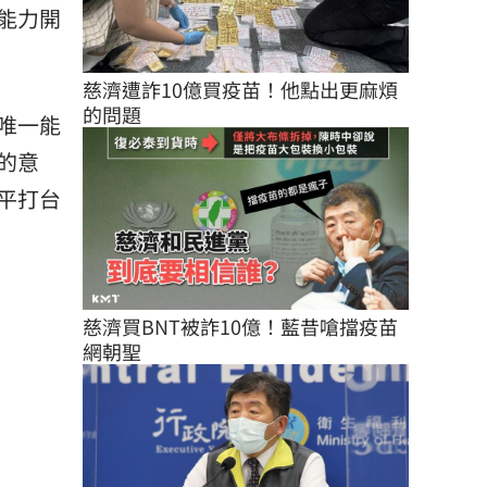
能力開
慈濟遭詐10億買疫苗！他點出更麻煩
的問題
唯一能
的意
平打台
慈濟買BNT被詐10億！藍昔嗆擋疫苗
網朝聖