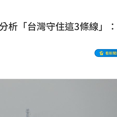
12:16
上路
12:16
他分析「台灣守住這3條線」
曝
12:13
12:10
告
12:10
看新聞
抗性
12:08
生
12:07
網購
12:03
身
12:02
台灣
12:01