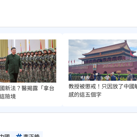
教授被懲戒！只因放了中國
國新法？醫揭露「拿台
感的這五個字
這險境
中國
李正皓