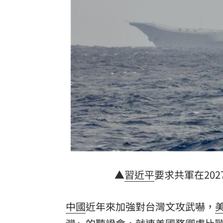
肥大叔真正死因疑曝光！氣色超差還開
賴瑞隆轟柯志恩詐騙幫兇：應向陳時中
慈濟買疫苗遭騙 石崇良吐被抹黑阻擋
台灣彩券開獎直播中
20:31
LIVE三立+24小時直播
15:27
三立iNEWS新聞台線上直播
18:00
商場戰國來臨 台中「頂奢大道」逐漸
「拍片人的多重宇宙」職涯論壇9/12登
▲
習近平
要求共軍在20
8國球員齊聚高雄 Formosa 7s掀足球
中國
近年來加強對台灣文攻武嚇，
理想混蛋號召粉絲跨海追星吃美食！
18: