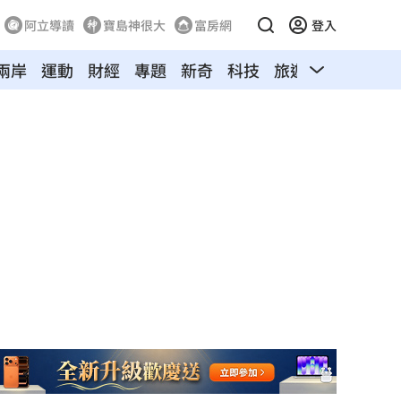
阿立導讀
寶島神很大
富房網
登入
兩岸
運動
財經
專題
新奇
科技
旅遊
汽車
寵物