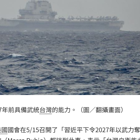
直播
12:01
道歉
11:55
心聲
11:50
成形
12:00
場！
10:30
27年前具備武統
台灣
的能力。（圖／翻攝畫面）
熱潮
10:00
美國
國會在5/15召開了「習近平下令2027年以武力
15