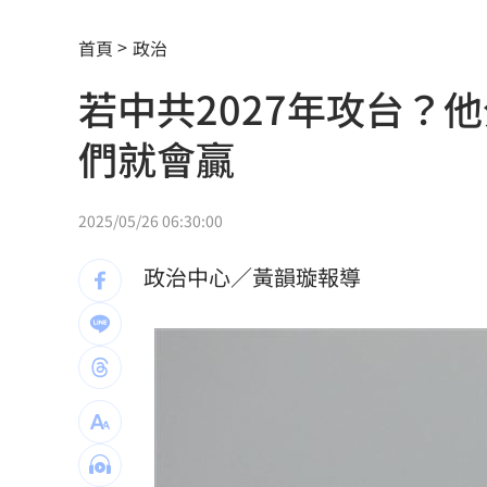
肥大叔46歲驟逝！2年前曾逃過車禍死劫
首頁
政治
酒測爆表！職軍「接近死亡狀態」照開
若中共2027年攻台？
職場爸爸「5.5年沒加薪」！父親節調查
們就會贏
蘋果砍價失敗！長鑫存儲靠2底氣拒降價
掃把刺眼傷勢照曝光！女師恐失明要提
2025/05/26 06:30:00
新北國王簽周儀翔 毛加恩盛讚頂尖對
政治中心／黃韻璇報導
泰國校園爆槍擊案！2師喪命 槍手是學
志祺七七爆料！中國賣家打造假台企攻
王凱追思靈堂開放 邱瓈寬第一時間現
白海豚短暫回血！暴風圈「這天」擦過