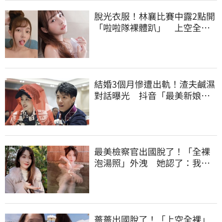
脫光衣服！林襄比賽中露2點開
「啦啦隊裸體趴」 上空全裸
被看光光
結婚3個月慘遭出軌！渣夫鹹濕
對話曝光 抖音「最美新娘」
崩潰哭了
最美檢察官出國脫了！「全裸
泡湯照」外洩 她認了：我一
大突破
薔薔出國脫了！「上空全裸」