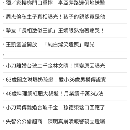
獨／家樓梯門口重摔 李亞萍路邊倒地送醫
周杰倫私生子真相曝光！孩子的親爹竟是他
摯友「長相激似王凱」王媽眼熟抱著痛哭！
王凱靈堂開放 「純白燦笑遺照」曝光
小刀離婚台玻二千金林文晴！情變原因曝光
63歲關之琳爆奶孫戀！愛小36歲男模傳證實
46歲料理網紅肥大叔逝！月業績千萬3心法
小刀驚傳離婚台玻千金 孫德榮鬆口回應了
失智公公偷超商 陳明真崩潰報警親立遺囑