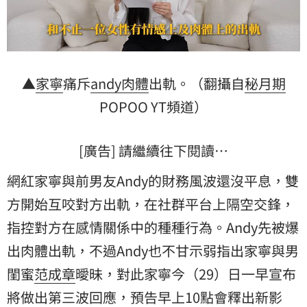
▲
家寧
痛斥
andy
肉體
出軌。（翻攝自
秘月期
POPOO YT頻道）
[廣告] 請繼續往下閱讀…
網紅家寧與前男友Andy的財務風波還沒平息，雙
方開始互咬對方出軌，在社群平台上隔空交鋒，
指控對方在感情關係中的種種行為。Andy先被爆
出肉體出軌，不過Andy也不甘示弱指出家寧與男
閨蜜
范成章
曖昧，對此家寧今（29）日一早宣布
將做出第三波回應，預告早上10點會釋出新影