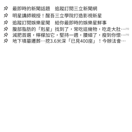
最即時的新聞話題 追蹤訂閱三立新聞網
明星講師親授！醒吾三立學院打造影視新星
追蹤訂閱娛樂星聞 給你最即時的娛樂星鮮事
腹部脂肪的「剋星」找到了，常吃這幾物，吃走大肚
PR
囊，瘦出小蠻腰
減肥首選，檸檬加它，堅持一週，腰細了，瘦到你懷疑
PR
人生
地下墳墓遷葬…挖3.6米深「已見400座」！今辦法會安
撫祖先