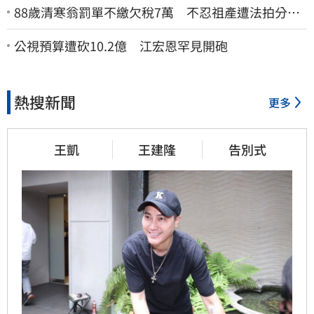
88歲清寒翁罰單不繳欠稅7萬 不忍祖產遭法拍分
割 家族按月代繳償債
公視預算遭砍10.2億 江宏恩罕見開砲
熱搜新聞
更多
王凱
王建隆
告別式