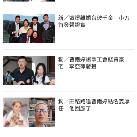
新／遭爆離婚台玻千金　小刀
首發聲證實
獨／曹雨婷爆拿工會錢買豪
宅　李亞萍發聲
獨／田路路嗆曹雨婷點名姜厚
任　他回應了