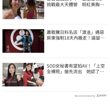
挑戰最大天體營 粉紅美胸被
路人狂讚
蕭敬騰日料名店「渡邉」遇惡
房東強制18天內搬走！逼留裝
潢：好聚好散
SOD女秘書有望拍AV！「上空
全裸照」搶先流出 她認了：
上班7個月沒男友
Recommended by