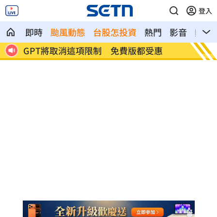
登入
即時
颱風動態
台股怎投資
熱門
影音
熱搜
GPT將取消這項限制 免費版都受惠
沈玉琳驚人
傻