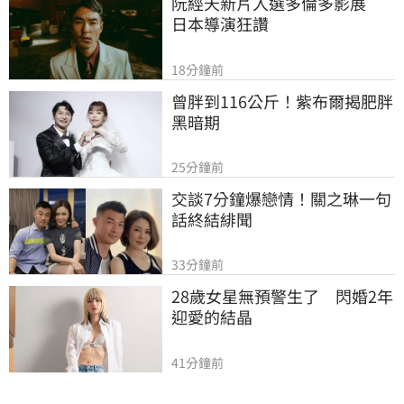
阮經天新片入選多倫多影展　
日本導演狂讚
18分鐘前
曾胖到116公斤！紫布爾揭肥胖
黑暗期
25分鐘前
交談7分鐘爆戀情！關之琳一句
話終結緋聞
33分鐘前
28歲女星無預警生了　閃婚2年
迎愛的結晶
41分鐘前