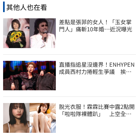
其他人也在看
差點是張菲的女人！「玉女掌
門人」痛斬10年婚…近況曝光
直播指追星沒邊界！ENHYPEN
成員西村力捲輕生爭議 挨
批：獨厚國外粉絲
脫光衣服！霖霖比賽中露2點開
「啦啦隊裸體趴」 上空全裸
被看光光