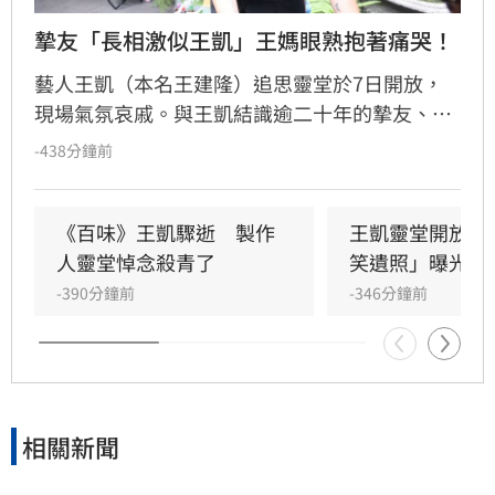
摯友「長相激似王凱」王媽眼熟抱著痛哭！
藝人王凱（本名王建隆）追思靈堂於7日開放，
現場氣氛哀戚。與王凱結識逾二十年的摯友、邱
瓈寬特助Jeff現身協助打點後事。由於兩人外貌
-438分鐘前
神似，王凱母親見到Jeff時悲從中來並相擁落
淚，場面令人鼻酸。得知王凱在台北缺乏親友協
助，演藝圈大姐大邱瓈寬展現義氣，主動承擔治
《百味》王凱驟逝　製作
王凱靈堂開放　
喪事宜並指派Jeff全程留守，陪伴王凱走完人生
人靈堂悼念殺青了
笑遺照」曝光
最後一程。這場深厚的兄弟情誼與邱瓈寬的溫暖
-390分鐘前
-346分鐘前
義舉，成為家屬在面臨驟變時最堅強的後盾，各
界也紛紛對這
相關新聞