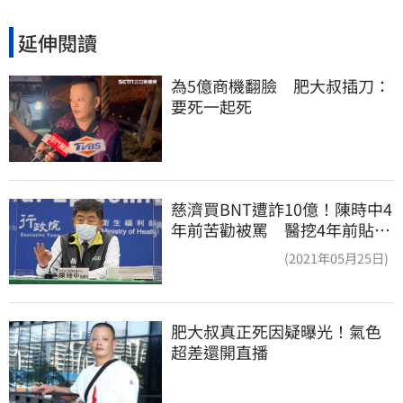
延伸閱讀
為5億商機翻臉　肥大叔插刀：
要死一起死
慈濟買BNT遭詐10億！陳時中4
年前苦勸被罵 醫挖4年前貼
文：藍白全翻車
(2021年05月25日)
肥大叔真正死因疑曝光！氣色
超差還開直播