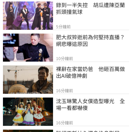
錄到一半失控　胡瓜遭陳亞蘭
抓頭撞氣球
5分鐘前
肥大叔猝逝前為何堅持直播？
網悲曝這原因
10分鐘前
裸辭在家當奶爸　他砸百萬做
出AI破億神劇
16分鐘前
沈玉琳驚人女僕造型曝光　全
場一看都嚇傻
16分鐘前