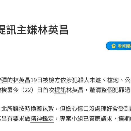
47
油
00:43
提訊主嫌林英昌
擊
00:41
0萬
00:36
看新聞
、加
00:31
原因
00:26
炸彈
的
林英昌
19日被檢方依涉犯殺人未遂、槍炮、公
檢署今（22）日首次
提訊
林英昌，釐清整個犯罪過
槓警
00:23
，北所雖按時換藥包紮，但擔心傷口沒處理好會受到
鎮濤
00:22
英昌有要求做
精神鑑定
，專案小組已答應請求，擇期
趨緩
00:19