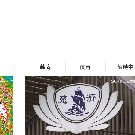
慈濟
疫苗
陳時中