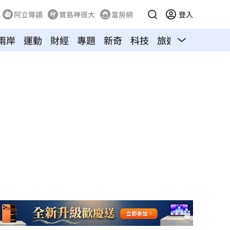
阿立導讀
寶島神很大
富房網
登入
兩岸
運動
財經
專題
新奇
科技
旅遊
汽車
寵物