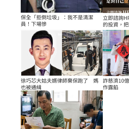
保全「拒倒垃圾」：我不是清潔
立即諮詢H
員！下場慘
的投資，把
徐巧芯大姑夫婿律師棄保跑了　媽
詐慈濟10
也被通緝
作露餡