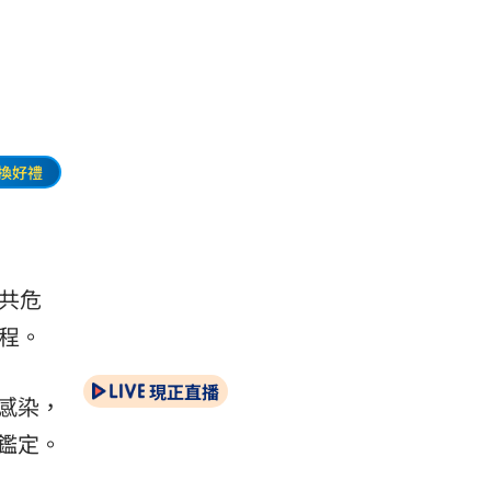
換好禮
共危
程。
現正直播
感染，
鑑定。