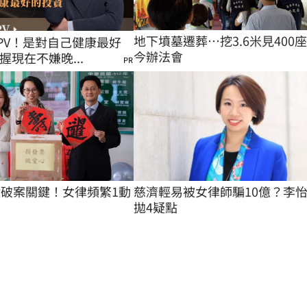
地下墳墓遷葬…挖3.6米見400
PV！是對自己健康最好
今辦法會
握現在不嫌晚...
PR
慈濟輕易被女律師騙10億？李
億破案關鍵！女律頻繁1動
拋4疑點