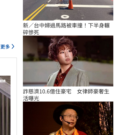
新／台中婦過馬路被車撞！下半身輾
碎慘死
更多
詐慈濟10.6億住豪宅　女律師豪奢生
活曝光