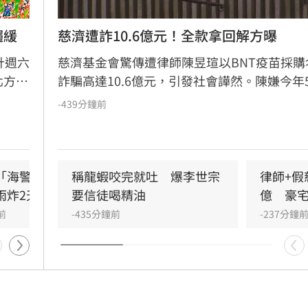
趨緩
慈濟遭詐10.6億元！全款拿回解方曝
計週六
慈濟基金會驚傳遭律師陳昱瑄以BNT疫苗採購
北方海
詐騙高達10.6億元，引發社會譁然。陳嫌今年
降雨增
已遭羈押，但慈濟直到起訴曝光才發表聲明，
-439分鐘前
石。風
待法院判決有罪後，將依法請求發還犯罪所得
特別提
留民事求償權。此舉遭外界質疑慈濟內部審核
38度
疏漏，更有法界人士認為聲明內容顯得被動且
常。
「海警範圍擴大」 這
出國注意！桃機「這時」調
稱龍蝦咬完就吐　爆李世宗
律師+假
雨炸2天
整航班恐有延誤
要信徒喝精油
億　豪
前
-206分鐘前
-435分鐘前
-237分鐘