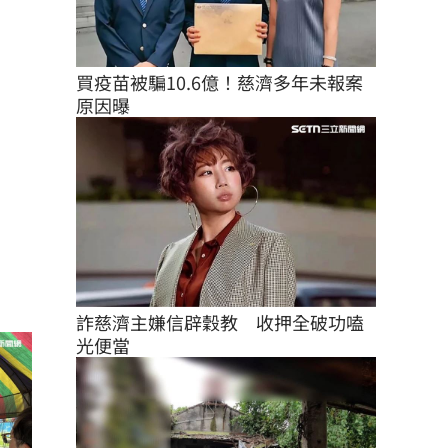
買疫苗被騙10.6億！慈濟多年未報案
原因曝
詐慈濟主嫌信辟穀教　收押全破功嗑
光便當