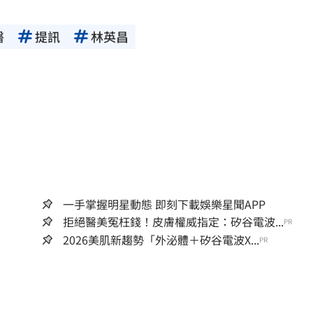
成形
12:00
醫
提訊
林英昌
場！
10:30
熱潮
10:00
15
一手掌握明星動態 即刻下載娛樂星聞APP
拒絕醫美冤枉錢！皮膚權威指定：矽谷電波...
PR
2026美肌新趨勢「外泌體＋矽谷電波X...
PR