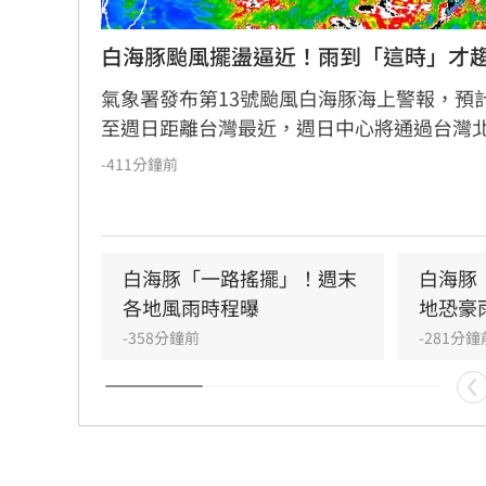
白海豚颱風擺盪逼近！雨到「這時」才
氣象署發布第13號颱風白海豚海上警報，預
至週日距離台灣最近，週日中心將通過台灣
面。受颱風外圍環流影響，北台灣與西半部
-411分鐘前
多，北部山區恐有顯著雨勢，需防範坍方落
力方面，北部及沿海地區陣風強勁。氣象署
醒，宜花東地區位於背風側，未來兩天恐出現
極端高溫，請留意焚風與熱傷害。
白海豚「一路搖擺」！週末
白海豚
各地風雨時程曝
地恐豪
-358分鐘前
-281分鐘