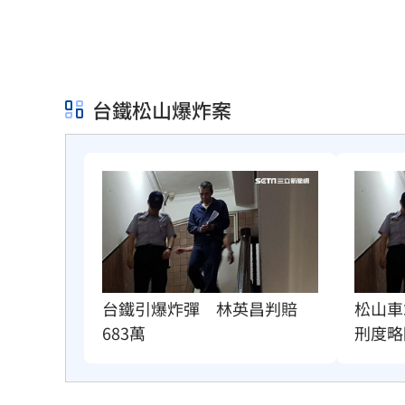
最遺憾童年記憶空白 禹菡：當年真不
每股配12.8元的它 Ｑ2營收曝光
00:00
連續2場安打！ 林安可掃二壘打貢獻1
台鐵松山爆炸案
歐洲避暑天堂失守！地中海熱到像溫泉
3歲米格魯偷吃軟糖 被催吐後好有戲
23
獨／北勢棒球隊穿破鞋拚冠軍 台僑看
台灣彩券開獎直播中
20:31
台鐵引爆炸彈　林英昌判賠
松山車
LIVE三立+24小時直播
15:27
683萬
刑度略
三立iNEWS新聞台線上直播
18:00
台彩父親節推新刮刮樂千萬頭獎超「爸