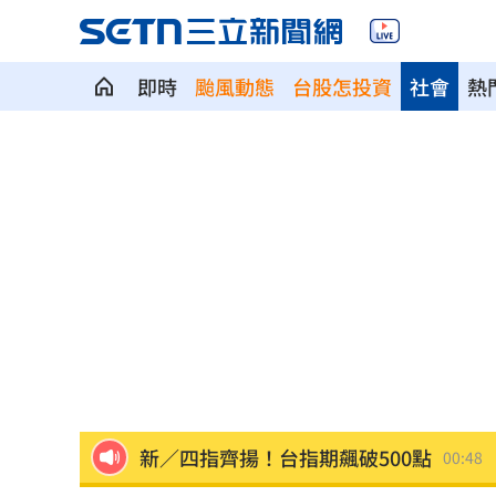
即時
颱風動態
台股怎投資
社會
熱
Q2獲利年增221% 愛普*EPS衝4.18元
宏福苑大火調查出爐！菸頭引燃施工雜
定投10年翻逾5倍 這檔吸引存股族卡位
新／四指齊揚！台指期飆破500點
00:48