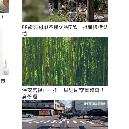
座！
88歲翁罰單不繳欠稅7萬　祖產險遭法
拍
怡貞
保安宮後山…掛一具男屍穿著整齊！
身份曝