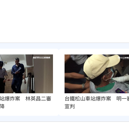
懂事
00:12
打點
23:59
23:53
:48
哭了
23:36
站爆炸案　林英昌二審
台鐵松山車站爆炸案　明一
降
宣判
」氣
12:00