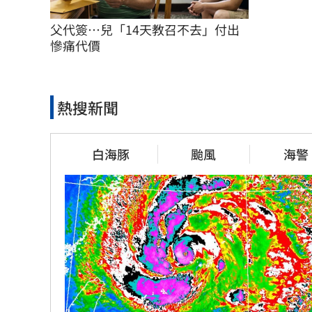
父代簽…兒「14天教召不去」付出
慘痛代價
熱搜新聞
白海豚
颱風
海警