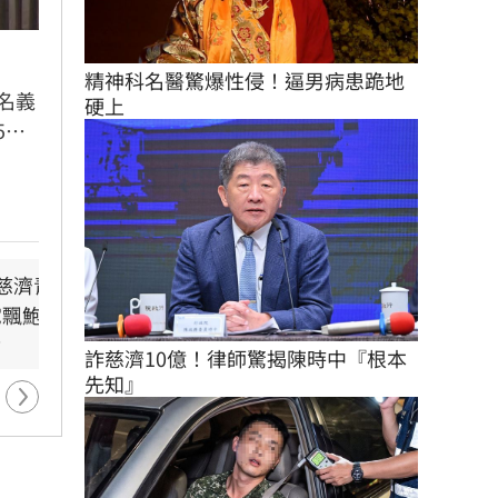
精神科名醫驚爆性侵！逼男病患跪地
名義
硬上
5月
表示
並保
機制
不尋
不斷更新／8日國籍航空、
用路人注意！颱風
慈濟青年吸金10
別想躲在受害者3字後面！
船班異動一次看
局列8警戒路段
宅飄鮑魚味
她要慈濟給交代
-41分鐘前
-37分鐘前
前
-179分鐘前
詐慈濟10億！律師驚揭陳時中『根本
先知』