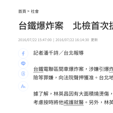
慈濟遭詐10.6億元！全款拿回解方曝
00:
首頁
社會
稱龍蝦咬完就吐 爆李世宗要信徒喝精
台鐵爆炸案 北檢首次
樂天女孩淚揭往事 愛意表達障礙遭重
一張百萬太貴！他公開高價股買法：賺3
2016/07/22 15:47:00
2016/07/22 16:14:30
更新
獨／海外遊學增強外語 台人夯英、美
記者潘千詩／台北報導
長尾獼猴失控狂襲居民！官方追查異常
台鐵
電聯區間車爆炸案，涉嫌引爆
伊波拉失控！專家憂病毒恐已突變
00:23
險等罪嫌，向法院聲押獲准。台北地
飲料空盒找嘸地方丟 騎車咬著遭攔查
據了解，林英昌因有大面積燒燙傷
63歲章小蕙吐露心聲：後悔當年嫁給鍾
考慮按時將他
戒護就醫
。另外，林
白海豚颱風擺盪逼近！雨到「這時」才