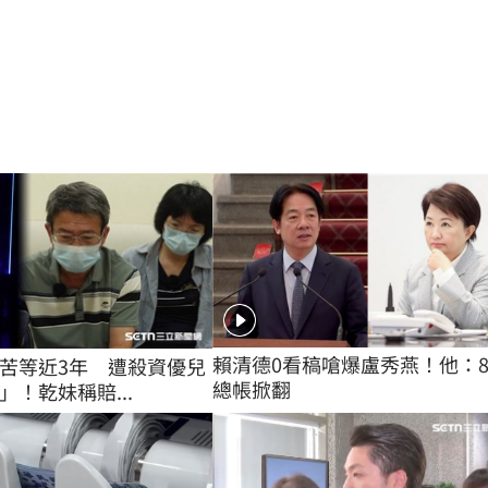
賴清德0看稿嗆爆盧秀燕！他：
苦等近3年 遭殺資優兒
總帳掀翻
」！乾妹稱賠...