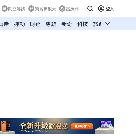
阿立導讀
寶島神很大
富房網
登入
兩岸
運動
財經
專題
新奇
科技
旅遊
汽車
寵物