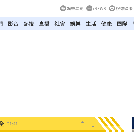
娛樂星聞
iNEWS
祝你健康
門
影音
熱搜
直播
社會
娛樂
生活
健康
國際
壓
21:49
好
21:49
態曝
21:48
21:44
受害
21:43
0點
21:42
全
21:41