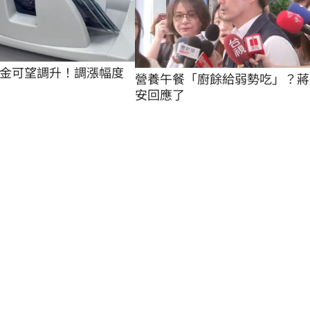
金可望調升！調漲幅度
營養午餐「廚餘給弱勢吃」？蔣
安回應了