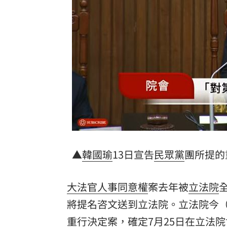
650萬冊神話崩!《週刊少年Jump》跌
贓款換黃金藏豪宅 律師勾宗教世家關
32歲女網購43億動漫周邊2000筆惡意棄
台灣彩券開獎直播中
20:31
LIVE三立+24小時直播
15:27
三立iNEWS新聞台線上直播
18:00
理想混蛋號召粉絲跨海追星吃美食！
18:
▲
韓國瑜
13日宣告
民眾黨
團所提的
大法官
人事同意權
案去年被
立法院
將提名咨文送到立法院。立法院今（
重行決定案，確定7月25日在立法