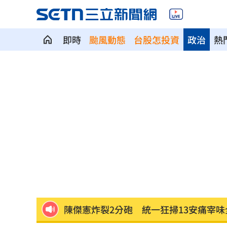
即時
颱風動態
台股怎投資
政治
熱
SpaceX9億股解禁潮來襲 估恐引爆賣
羅志祥戲份遭重砍 回應：有存在感就
王祖賢現蹤機場！踩4萬CHANEL真實狀
竹縣黑馬！鄭朝方「技能包」驚豔全網
射頻器材全卡關 他：NCC卡越久越多人
新／美股開盤費半下挫 台指期失守4400
陳傑憲炸裂2分砲 統一狂掃13安痛宰味