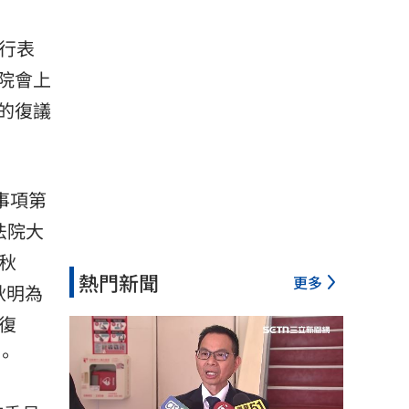
行表
院會上
的復議
事項第
法院大
秋
熱門新聞
更多
秋明為
復
。