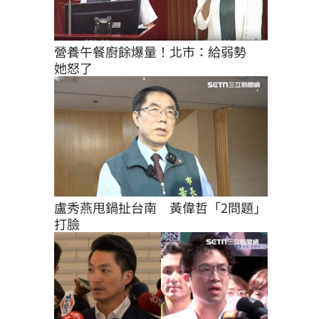
營養午餐廚餘爆量！北市：給弱勢　
她怒了
盧秀燕甩鍋扯台南　黃偉哲「2問題」
打臉