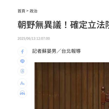
黃禎憲診所挺蔣舊照遭出征！老病患不
首頁
政治
偷吃人妻挨告 小王反控她是時間管理
朝野無異議！確定立法院
公車毒駕出事故？欣欣客運全員尿檢出
知名YouTuber命喪喬治亞 死因曝光
21
2025/06/13 12:07:00
臉還要再動刀？王彩樺突爆：最後一次
記者蘇晏男／台北報導
中國製路由器資安漏洞！逾20設備藏後
IU社群發前男友 韓網替她抱不平：該
二手菸超毒！她陪夫看病 意外查出肺
NCC無委員唱獨立空城計 iPhone 18
詐慈濟10億！律師驚揭陳時中『根本先