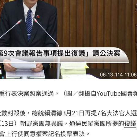
破百萬
21:08
係曝
21:08
單
21:05
15
重行表決案照案通過。（圖／翻攝自YouTube國會
全數封殺後，總統賴清德3月21日再提7名大法官人
13日）朝野黨團無異議，通過民眾黨團所提的
復議
院會上行使同意權案記名投票表決。