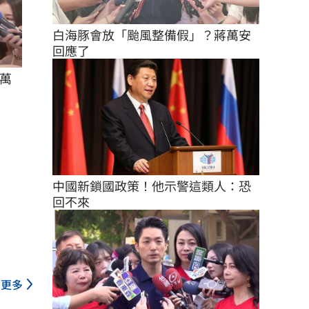
白海豚會放「颱風整備假」？蔣萬安
回應了
萬
中國新鎖國政策！他示警這類人：恐
回不來
更多