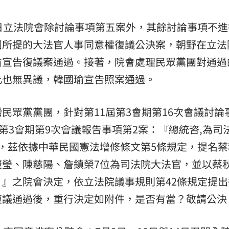
日立法院會除討論事項第五案外，其餘討論事項不進
團所提的大法官人事同意權復議公決案，朝野在立法
瑜宣告復議案通過。接著，院會處理民眾黨團對通過
此也無異議，韓國瑜宣告照案通過。
民眾黨黨團，針對第11屆第3會期第16次會議討論
第3會期第9次會議報告事項第2案：『總統咨,為司
，茲依據中華民國憲法增修條文第5條規定，提名蔡
麗瑩、陳慈陽、詹鎮榮7位為司法院大法官，並以蔡
』之院會決定，依立法院議事規則第42條規定提出
復議通過後，重行決定如附件，是否有當？敬請公決