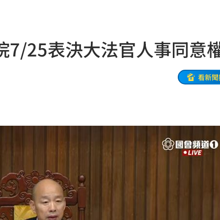
忍了
21:41
大師
21:32
7/25表決大法官人事同意
爐！
21:26
:26
看新聞
了
21:21
門
21:18
避嫌
21:17
腺癌
21:13
照登台
21:10
知』
21:10