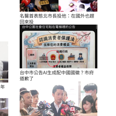
名醫首表態北市長投他：在國外也趕
回來投
台中市公告AI生成配中國國徽？市府
道歉了
8年