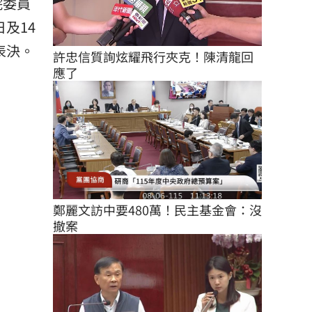
院委員
及14
表決。
許忠信質詢炫耀飛行夾克！陳清龍回
應了
鄭麗文訪中要480萬！民主基金會：沒
撤案